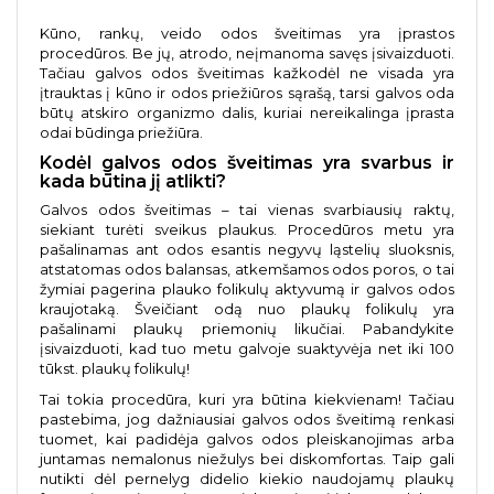
Kūno, rankų, veido odos šveitimas yra įprastos
procedūros. Be jų, atrodo, neįmanoma savęs įsivaizduoti.
Tačiau galvos odos šveitimas kažkodėl ne visada yra
įtrauktas į kūno ir odos priežiūros sąrašą, tarsi galvos oda
būtų atskiro organizmo dalis, kuriai nereikalinga įprasta
odai būdinga priežiūra.
Kodėl galvos odos šveitimas yra svarbus ir
kada būtina jį atlikti?
Galvos odos šveitimas – tai vienas svarbiausių raktų,
siekiant turėti sveikus plaukus. Procedūros metu yra
pašalinamas ant odos esantis negyvų ląstelių sluoksnis,
atstatomas odos balansas, atkemšamos odos poros, o tai
žymiai pagerina plauko folikulų aktyvumą ir galvos odos
kraujotaką. Šveičiant odą nuo plaukų folikulų yra
pašalinami plaukų priemonių likučiai. Pabandykite
įsivaizduoti, kad tuo metu galvoje suaktyvėja net iki 100
tūkst. plaukų folikulų!
Tai tokia procedūra, kuri yra būtina kiekvienam! Tačiau
pastebima, jog dažniausiai galvos odos šveitimą renkasi
tuomet, kai padidėja galvos odos pleiskanojimas arba
juntamas nemalonus niežulys bei diskomfortas. Taip gali
nutikti dėl pernelyg didelio kiekio naudojamų plaukų