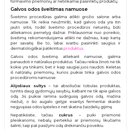
formavimo priemonių ar netinkamai pasirinktų produktų.
Galvos odos šveitimas namuose
Šveitimo procedūras galima atlikti grožio salone arba
namuose. Tik reikia neužmiršti, kad galvos oda yra itin
jautri sritis, todėl šveitimo procedūros neturėtų būti
atliekamos pernelyg dažnai. Priklausomai nuo poreikio,
šveitimą rekomenduojama atlikti ne dažniau, kaip kartą
per savaitę. Be to, labai svarbu pasirinkti saugius ir
dermatologiškai patikrintus
produktus
.
Galvos odos šveitimą atliekant namuose, galima
panaudoti ir natūralius produktus. Tačiau reikia žinoti ne tik
kokie yra tinkami, bet ir kaip saugiai juos naudoti. Keletas
iš natūralių priemonių, kurios puikiai tinka galvos odos
procedūroms namuose:
Alijošiaus sultys
– tai absoliučiai tobulas produktas,
turintis daug gydomųjų savybių, kalbant ne tik apie galvos
odą. Jis puikiai ramina sudirgusią galvos odą, mažina
niežulį, o šio augalo gelyje esantys fermentai skaido
negyvąsias odos ląsteles ir net skatina žaizdelių gijimą.
Nepatikėsite, tačiau
cukrus
– puiki priemonė
pleiskanoms, riebalų pertekliui ar priemonių likučiams
šalinti, taip pat pasižymi odą drėkinančiu poveikiu.