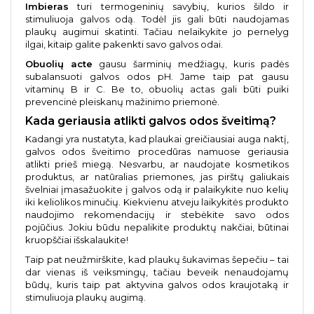
Imbieras
turi termogeninių savybių, kurios šildo ir
stimuliuoja galvos odą. Todėl jis gali būti naudojamas
plaukų augimui skatinti. Tačiau nelaikykite jo pernelyg
ilgai, kitaip galite pakenkti savo galvos odai.
Obuolių acte
gausu šarminių medžiagų, kuris padės
subalansuoti galvos odos pH. Jame taip pat gausu
vitaminų B ir C. Be to, obuolių actas gali būti puiki
prevencinė pleiskanų mažinimo priemonė.
Kada geriausia atlikti galvos odos šveitimą?
Kadangi yra nustatyta, kad plaukai greičiausiai auga naktį,
galvos odos šveitimo procedūras namuose geriausia
atlikti prieš miegą. Nesvarbu, ar naudojate kosmetikos
produktus, ar natūralias priemones, jas pirštų galiukais
švelniai įmasažuokite į galvos odą ir palaikykite nuo kelių
iki keliolikos minučių. Kiekvienu atveju laikykitės produkto
naudojimo rekomendacijų ir stebėkite savo odos
pojūčius. Jokiu būdu nepalikite produktų nakčiai, būtinai
kruopščiai išskalaukite!
Taip pat neužmirškite, kad plaukų šukavimas šepečiu – tai
dar vienas iš veiksmingų, tačiau beveik nenaudojamų
būdų, kuris taip pat aktyvina galvos odos kraujotaką ir
stimuliuoja plaukų augimą.