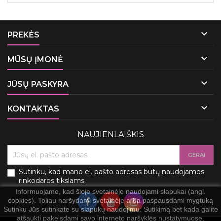

PREKĖS

MŪSŲ ĮMONĖ

JŪSŲ PASKYRA

KONTAKTAS
NAUJIENLAIŠKIS
Sutinku, kad mano el. pašto adresas būtų naudojamos
rinkodaros tikslams.
Informuojame, kad šioje svetainėje naudojami slapukai (angl.
cookies). Toliau naršydami svetainėje arba paspausdami mygtuką
Sutinku Jūs sutinkate su slapukų naudojimu. Sutikimą bet kada galite
atšaukti pakeisdami savo interneto naršyklės nustatymuose.