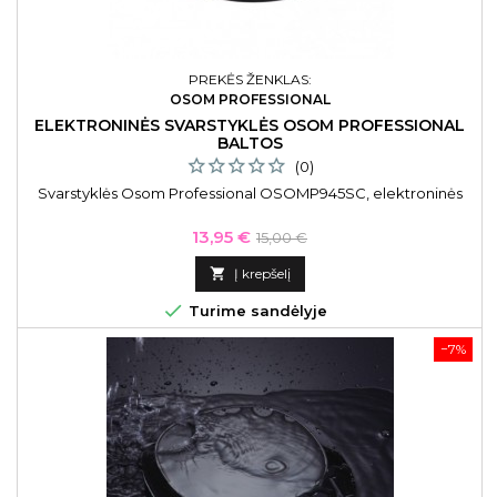
PREKĖS ŽENKLAS:
OSOM PROFESSIONAL
ELEKTRONINĖS SVARSTYKLĖS OSOM PROFESSIONAL
BALTOS
(0)
Svarstyklės Osom Professional OSOMP945SC, elektroninės
Kaina
Bazinė
13,95 €
15,00 €
kaina

Į krepšelį

Turime sandėlyje
−7%