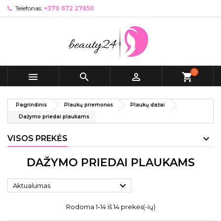
Telefonas:
+370 672 27650
0



shopping_cart
Pagrindinis
Plaukų priemonės
Plaukų dažai
Dažymo priedai plaukams
VISOS PREKĖS
DAŽYMO PRIEDAI PLAUKAMS

Aktualumas
Rodoma 1-14 iš 14 prekės(-ių)