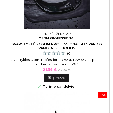
PREKĖS ŽENKLAS:
OSOM PROFESSIONAL
SVARSTYKLĖS OSOM PROFESSIONAL ATSPARIOS
VANDENIUI JUODOS
(0)
Svarstyklės Osom Professional OSOMP224SC, atsparios
dulkėms ir vandeniui, IP67
Kaina
Bazinė
21,39 €
23,00 €
kaina

Į krepšelį

Turime sandėlyje
−15%