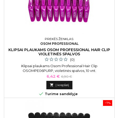
PREKĖS ŽENKLAS:
OSOM PROFESSIONAL
KLIPSAI PLAUKAMS OSOM PROFESSIONAL HAIR CLIP
VIOLETINĖS SPALVOS
(0)
Klipsai plaukams Osom Professional Hair Clip
OSOMPE06PURP, violetinės spalvos, 10 vnt.
Kaina
Bazinė
6,42 €
6,90 €
kaina

Į krepšelį

Turime sandėlyje
−7%