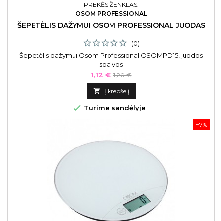
PREKĖS ŽENKLAS:
OSOM PROFESSIONAL
ŠEPETĖLIS DAŽYMUI OSOM PROFESSIONAL JUODAS
(0)
Šepetėlis dažymui Osom Professional OSOMPD15, juodos
spalvos
Kaina
Bazinė
1,12 €
1,20 €
kaina

Į krepšelį

Turime sandėlyje
−7%