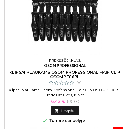
PREKĖS ŽENKLAS:
OSOM PROFESSIONAL
KLIPSAI PLAUKAMS OSOM PROFESSIONAL HAIR CLIP
OSOMPE06BL
(0)
Klipsai plaukams Osom Professional Hair Clip OSOMPE06BL,
juodos spalvos, 10 vnt.
Kaina
Bazinė
6,42 €
6,90 €
kaina

Į krepšelį

Turime sandėlyje