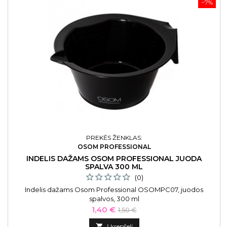
−7%
PREKĖS ŽENKLAS:
OSOM PROFESSIONAL
INDELIS DAŽAMS OSOM PROFESSIONAL JUODA
SPALVA 300 ML
(0)
Indelis dažams Osom Professional OSOMPC07, juodos
spalvos, 300 ml
Kaina
Bazinė
1,40 €
1,50 €
kaina

Į krepšelį