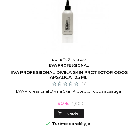
PREKĖS ŽENKLAS:
EVA PROFESSIONAL
EVA PROFESSIONAL DIVINA SKIN PROTECTOR ODOS
APSAUGA 125 ML
(0)
EVA Professional Divina Skin Protector odos apsauga
Kaina
Bazinė
11,90 €
14,00 €
kaina

Į krepšelį

Turime sandėlyje