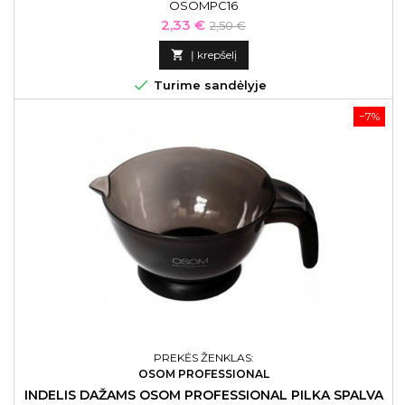
OSOMPC16
Kaina
Bazinė
2,33 €
2,50 €
kaina

Į krepšelį

Turime sandėlyje
−7%
PREKĖS ŽENKLAS:
OSOM PROFESSIONAL
INDELIS DAŽAMS OSOM PROFESSIONAL PILKA SPALVA