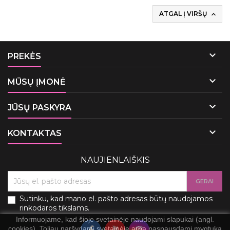
ATGAL Į VIRŠŲ


PREKĖS

MŪSŲ ĮMONĖ

JŪSŲ PASKYRA

KONTAKTAS
NAUJIENLAIŠKIS
Sutinku, kad mano el. pašto adresas būtų naudojamos
rinkodaros tikslams.
Informuojame, kad šioje svetainėje naudojami slapukai (angl.
cookies). Toliau naršydami svetainėje arba paspausdami mygtuką