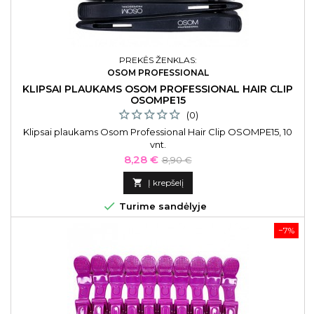
PREKĖS ŽENKLAS:
OSOM PROFESSIONAL
KLIPSAI PLAUKAMS OSOM PROFESSIONAL HAIR CLIP
OSOMPE15
(0)
Klipsai plaukams Osom Professional Hair Clip OSOMPE15, 10
vnt.
Kaina
Bazinė
8,28 €
8,90 €
kaina

Į krepšelį

Turime sandėlyje
−7%