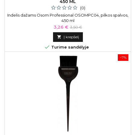
450 ML
(0)
Indelis dažams Osom Professional OSOMPC04, pilkos spalvos,
450 ml
Kaina
Bazinė
3,26 €
3,50 €
kaina

Į krepšelį

Turime sandėlyje
−7%