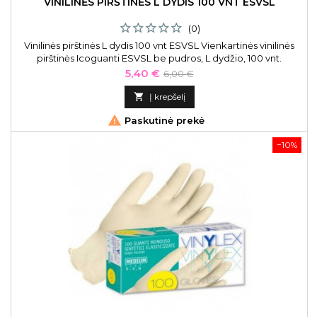
VINILINĖS PIRŠTINĖS L DYDIS 100 VNT ESVSL
(0)
Vinilinės pirštinės L dydis 100 vnt ESVSL Vienkartinės vinilinės
pirštinės Icoguanti ESVSL be pudros, L dydžio, 100 vnt.
Kaina
Bazinė
5,40 €
6,00 €
kaina

Į krepšelį

Paskutinė prekė
−10%