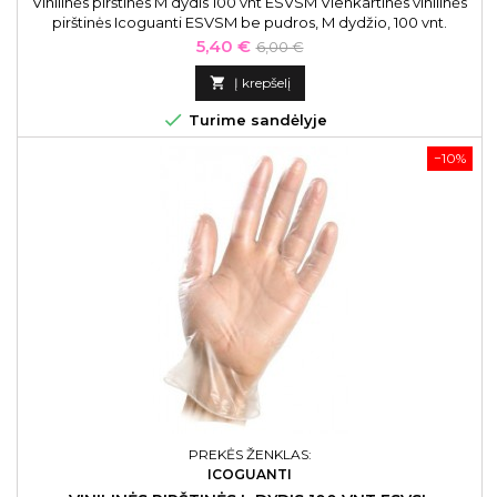
Vinilinės pirštinės M dydis 100 vnt ESVSM Vienkartinės vinilinės
pirštinės Icoguanti ESVSM be pudros, M dydžio, 100 vnt.
Kaina
Bazinė
5,40 €
6,00 €
kaina

Į krepšelį

Turime sandėlyje
−10%
PREKĖS ŽENKLAS:
ICOGUANTI