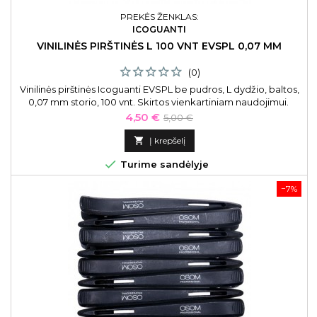
PREKĖS ŽENKLAS:
ICOGUANTI
VINILINĖS PIRŠTINĖS L 100 VNT EVSPL 0,07 MM
(0)
Vinilinės pirštinės Icoguanti EVSPL be pudros, L dydžio, baltos,
0,07 mm storio, 100 vnt. Skirtos vienkartiniam naudojimui.
Kaina
Bazinė
4,50 €
5,00 €
kaina

Į krepšelį

Turime sandėlyje
−7%