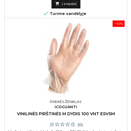
kaina

Į krepšelį

Turime sandėlyje
−10%
PREKĖS ŽENKLAS:
ICOGUANTI
VINILINĖS PIRŠTINĖS M DYDIS 100 VNT ESVSM
(0)