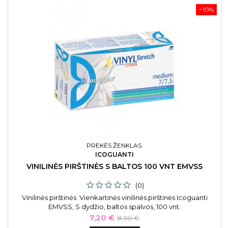
−10%
PREKĖS ŽENKLAS:
ICOGUANTI
VINILINĖS PIRŠTINĖS S BALTOS 100 VNT EMVSS
(0)
Vinilinės pirštinės Vienkartinės vinilinės pirštinės Icoguanti
EMVSS, S dydžio, baltos spalvos, 100 vnt.
Kaina
Bazinė
7,20 €
8,00 €