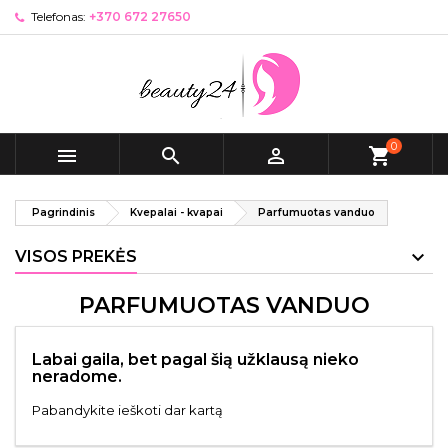
Telefonas:
+370 672 27650
0



shopping_cart
Pagrindinis
Kvepalai - kvapai
Parfumuotas vanduo
VISOS PREKĖS
PARFUMUOTAS VANDUO
Labai gaila, bet pagal šią užklausą nieko
neradome.
Pabandykite ieškoti dar kartą