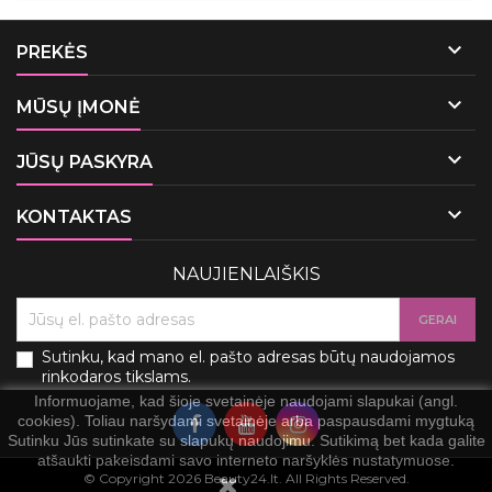

PREKĖS

MŪSŲ ĮMONĖ

JŪSŲ PASKYRA

KONTAKTAS
NAUJIENLAIŠKIS
Sutinku, kad mano el. pašto adresas būtų naudojamos
rinkodaros tikslams.
Informuojame, kad šioje svetainėje naudojami slapukai (angl.
cookies). Toliau naršydami svetainėje arba paspausdami mygtuką
Sutinku Jūs sutinkate su slapukų naudojimu. Sutikimą bet kada galite
atšaukti pakeisdami savo interneto naršyklės nustatymuose.
© Copyright 2026 Beauty24.lt. All Rights Reserved.