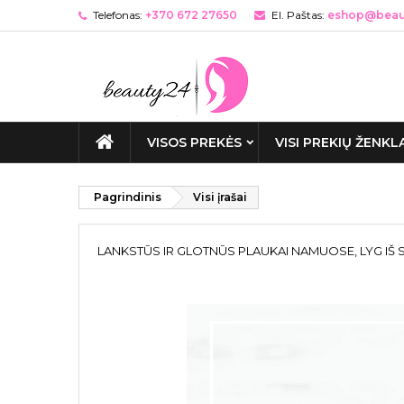
Telefonas:
+370 672 27650
El. Paštas:
eshop@beaut
VISOS PREKĖS
VISI PREKIŲ ŽENKL
Pagrindinis
Visi įrašai
LANKSTŪS IR GLOTNŪS PLAUKAI NAMUOSE, LYG IŠ