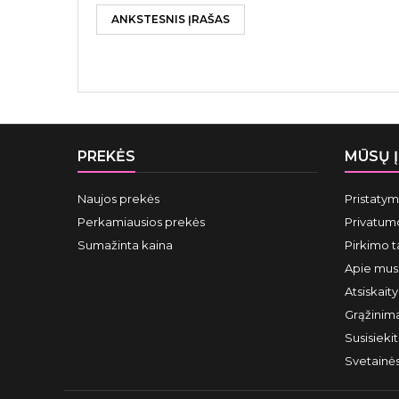
ANKSTESNIS ĮRAŠAS
PREKĖS
MŪSŲ 
Naujos prekės
Pristaty
Perkamiausios prekės
Privatumo
Sumažinta kaina
Pirkimo t
Apie mus
Atsiskait
Grąžinima
Susisieki
Svetainė