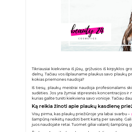
Tikriausiai kiekviena iš jūsų, grįžusios iš kirpyklos gr
delnų. Tačiau vos išplauname plaukus savo plaukų prie
kokias priemones naudoja?
Iš tiesų, plaukų meistrai naudoja profesionalams sk
sudėties. Jos yra žymiai stipresnės koncentracijos ir
kurias galite turėti kiekviena savo vonioje. Tačiau daug
Ką reikia žinoti apie plaukų kasdienę prie
Visų pirma, kas plaukų priežiūroje yra labai svarbu –
šampūną reikėtų naudoti bent kartą per savaitę. Gali
juos naudojate retai. Tuomet giliai valantį šampūną g