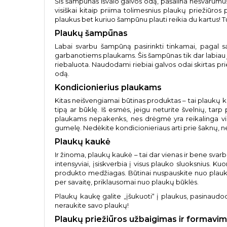
Šis šampūnas išvalo galvos odą, pašalina nešvarumus
visiškai kitaip priima tolimesnius plaukų priežiūro
plaukus bet kuriuo šampūnu plauti reikia du kartus! Tu
Plaukų šampūnas
Labai svarbu šampūną pasirinkti tinkamai, pagal s
garbanotiems plaukams. Šis šampūnas tik dar labiau ju
riebaluota. Naudodami riebiai galvos odai skirtas prie
odą.
Kondicionierius plaukams
Kitas neišvengiamai būtinas produktas – tai plaukų ko
tipą ar būklę. Iš esmės, jeigu neturite švelnių, tar
plaukams nepakenks, nes drėgmė yra reikalinga vi
gumelę. Nedėkite kondicionieriaus arti prie šaknų, nes
Plaukų kaukė
Ir žinoma, plaukų kaukė – tai dar vienas ir bene svar
intensyviai, įsiskverbia į visus plauko sluoksnius. 
produkto medžiagas. Būtinai nuspauskite nuo plaukų
per savaitę, priklausomai nuo plaukų būklės.
Plaukų kaukę galite „įšukuoti“ į plaukus, pasinaudo
neraukite savo plaukų!
Plaukų priežiūros užbaigimas ir formavi