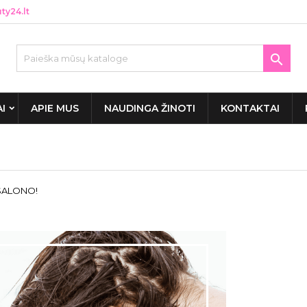
y24.lt

AI
APIE MUS
NAUDINGA ŽINOTI
KONTAKTAI
 SALONO!