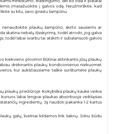
aukams minkštumo, elastingumo, dėl ko oda ir plaukai
vėlėmis įmasažuokite į galvos odą. Neužmirškite, kad
likite su kitu, savo įprastu šampūnu.
is, nenaudokite plaukų šampūno, skirto sausiems ar
a skatina riebalų išsiskyrimą, todėl atrodo, jog galva
 todėl labai svarbu tai atskirti ir subalansuoti galvos
po kiekvieno plovimo! Būtinai atitinkantis jūsų plaukų
o labiau drėkinantis plaukų kondicionierius niekuomet
ietos, kur aukščiausiame taške surištumėte plaukų
jūsų plaukų priežiūroje. Kokybiška plaukų kaukė veikia
 kuriuos labai lengvai plaukas absorbuoja veikliąsias
tatančių ingredientų. Ją naudoti pakanka 1-2 kartus
laukų galų, švelniai kildamos link šaknų. Jokiu būdu