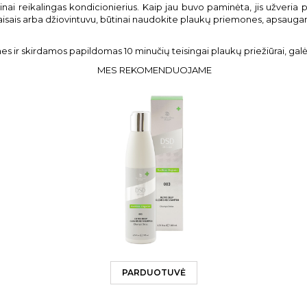
inai reikalingas kondicionierius. Kaip jau buvo paminėta, jis užveria 
aisais arba džiovintuvu, būtinai naudokite plaukų priemones, apsaugan
 ir skirdamos papildomas 10 minučių teisingai plaukų priežiūrai, galės
MES REKOMENDUOJAME
PARDUOTUVĖ