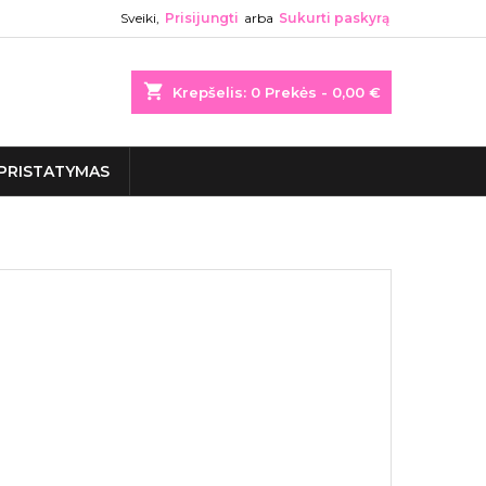
Sveiki,
Prisijungti
arba
Sukurti paskyrą
shopping_cart
Krepšelis:
0
Prekės - 0,00 €
PRISTATYMAS