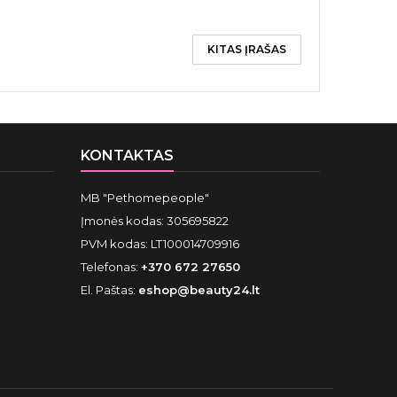
KITAS ĮRAŠAS
KONTAKTAS
MB "Pethomepeople"
Įmonės kodas: 305695822
PVM kodas: LT100014709916
Telefonas:
+370 672 27650
El. Paštas:
eshop@beauty24.lt