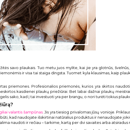
ožitės savo plaukais. Tuo metu juos mylite, kai jie yra glotnūs, švelnūs, 
monėmis ir visa tai staiga dingsta. Tuomet kyla klausimas, kaip plauk
irtas priemones. Profesionalios priemonės, kurios yra skirtos naudot
 neskirtos kasdienei plaukų priežiūrai. Bet labai dažnai plaukų meistra
elis sako, kad į tai investuoti yra per brangu, o nori turėti tokius plauku
žiūrą?
giliai valantis šampūnas
. Jis yra tiesiog privalomas jūsų vonioje. Prik
 būti, kad naudojate išskirtinai natūralius produktus ir nenaudojate
alima naudoti ir rečiau – tarkime, kartą per dvi savaites arba atsirad