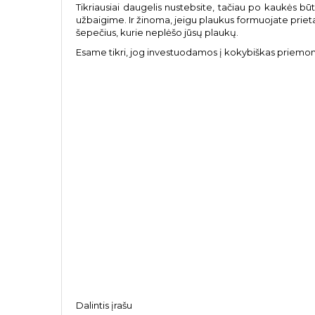
Tikriausiai daugelis nustebsite, tačiau po kaukės būt
užbaigime. Ir žinoma, jeigu plaukus formuojate priet
šepečius, kurie neplėšo jūsų plaukų.
Esame tikri, jog investuodamos į kokybiškas priemones
Dalintis įrašu