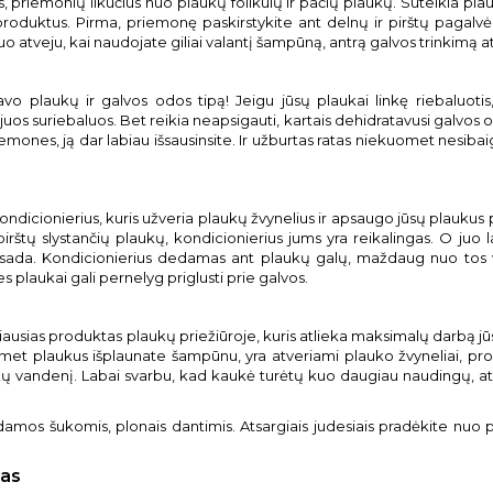
, priemonių likučius nuo plaukų folikulų ir pačių plaukų. Suteikia pl
s produktus. Pirma, priemonę paskirstykite ant delnų ir pirštų pagal
o atveju, kai naudojate giliai valantį šampūną, antrą galvos trinkimą at
avo plaukų ir galvos odos tipą! Jeigu jūsų plaukai linkę riebaluot
os suriebaluos. Bet reikia neapsigauti, kartais dehidratavusi galvos od
mones, ją dar labiau išsausinsite. Ir užburtas ratas niekuomet nesibaigs,
ndicionierius, kuris užveria plaukų žvynelius ir apsaugo jūsų plaukus 
p pirštų slystančių plaukų, kondicionierius jums yra reikalingas. O ju
sada. Kondicionierius dedamas ant plaukų galų, maždaug nuo tos v
 plaukai gali pernelyg priglusti prie galvos.
biausias produktas plaukų priežiūroje, kuris atlieka maksimalų darbą 
Kuomet plaukus išplaunate šampūnu, yra atveriami plauko žvyneliai, pro
 vandenį. Labai svarbu, kad kaukė turėtų kuo daugiau naudingų, ats
damos šukomis, plonais dantimis. Atsargiais judesiais pradėkite nuo p
mas