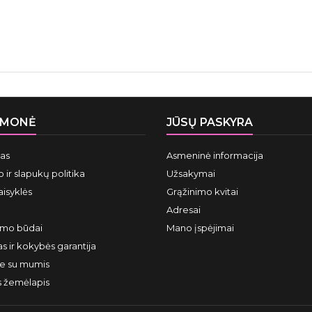
ĮMONĖ
JŪSŲ PASKYRA
mas
Asmeninė informacija
 ir slapukų politika
Užsakymai
aisyklės
Grąžinimo kvitai
Adresai
ymo būdai
Mano įspėjimai
s ir kokybės garantija
te su mumis
s žemėlapis