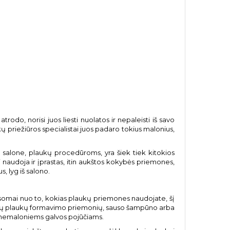
atrodo, norisi juos liesti nuolatos ir nepaleisti iš savo
ų priežiūros specialistai juos padaro tokius malonius,
i salone, plaukų procedūroms, yra šiek tiek kitokios
i naudoja ir įprastas, itin aukštos kokybės priemones,
s, lyg iš salono.
lausomai nuo to, kokias plaukų priemones naudojate, šį
 jokių plaukų formavimo priemonių, sauso šampūno arba
us nemaloniems galvos pojūčiams.