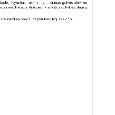
plaukų žvynelius, todėl tai yra būtinas galvos plovimo
čias nuo karščio. Rinkitės tik aukštos kokybės plaukų
ite kasdien mėgautis plaukais, lyg iš salono!