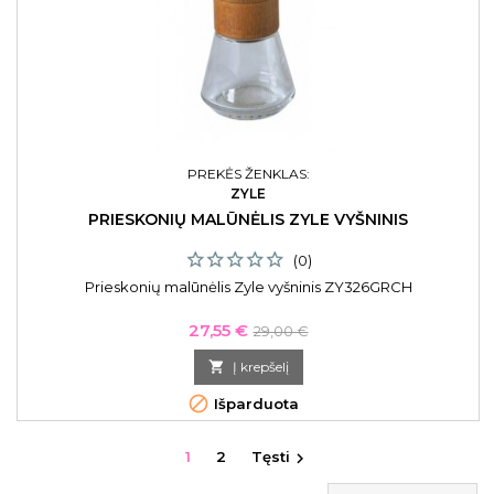
PREKĖS ŽENKLAS:
ZYLE
PRIESKONIŲ MALŪNĖLIS ZYLE VYŠNINIS
(0)
Prieskonių malūnėlis Zyle vyšninis ZY326GRCH
Kaina
Bazinė
27,55 €
29,00 €
kaina

Į krepšelį

Išparduota
1
2
Tęsti
