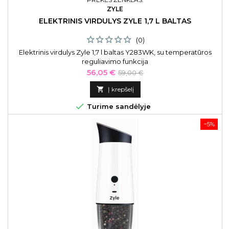
ZYLE
ELEKTRINIS VIRDULYS ZYLE 1,7 L BALTAS
(0)
Elektrinis virdulys Zyle 1,7 l baltas Y283WK, su temperatūros
reguliavimo funkcija
Kaina
Bazinė
56,05 €
59,00 €
kaina

Į krepšelį

Turime sandėlyje
−5%