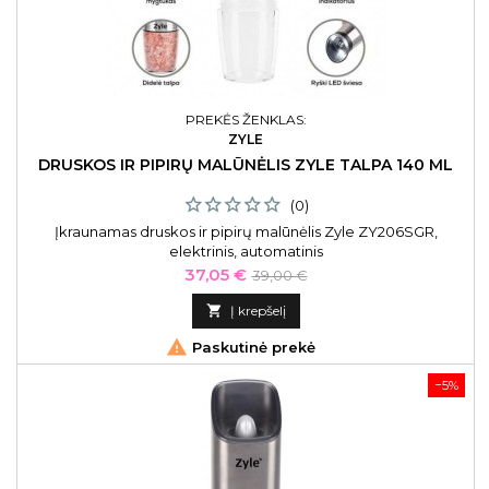
PREKĖS ŽENKLAS:
ZYLE
DRUSKOS IR PIPIRŲ MALŪNĖLIS ZYLE TALPA 140 ML
(0)
Įkraunamas druskos ir pipirų malūnėlis Zyle ZY206SGR,
elektrinis, automatinis
Kaina
Bazinė
37,05 €
39,00 €
kaina

Į krepšelį

Paskutinė prekė
−5%