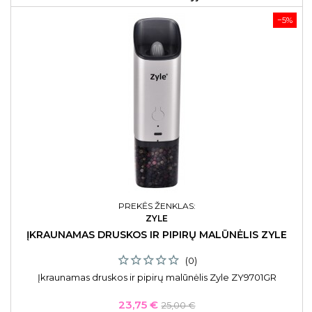
−5%
PREKĖS ŽENKLAS:
ZYLE
ĮKRAUNAMAS DRUSKOS IR PIPIRŲ MALŪNĖLIS ZYLE
(0)
Įkraunamas druskos ir pipirų malūnėlis Zyle ZY9701GR
Kaina
Bazinė
23,75 €
25,00 €