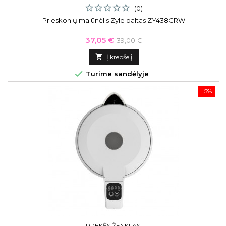
(0)
Prieskonių malūnėlis Zyle baltas ZY438GRW
Kaina
Bazinė
37,05 €
39,00 €
kaina

Į krepšelį

Turime sandėlyje
−5%
PREKĖS ŽENKLAS: