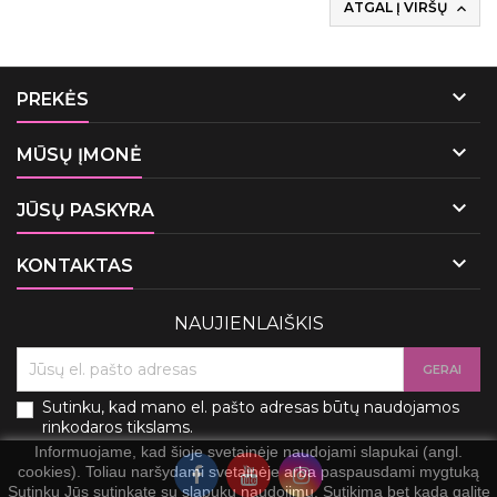
ATGAL Į VIRŠŲ


PREKĖS

MŪSŲ ĮMONĖ

JŪSŲ PASKYRA

KONTAKTAS
NAUJIENLAIŠKIS
Sutinku, kad mano el. pašto adresas būtų naudojamos
rinkodaros tikslams.
Informuojame, kad šioje svetainėje naudojami slapukai (angl.
cookies). Toliau naršydami svetainėje arba paspausdami mygtuką
Sutinku Jūs sutinkate su slapukų naudojimu. Sutikimą bet kada galite