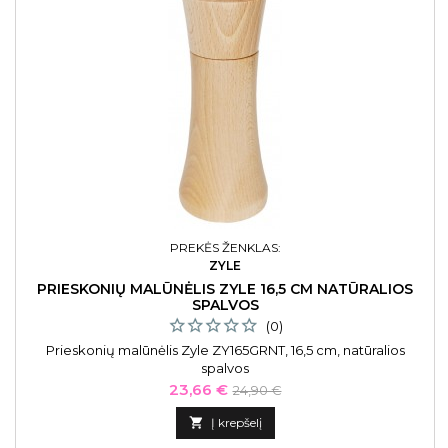
PREKĖS ŽENKLAS:
ZYLE
PRIESKONIŲ MALŪNĖLIS ZYLE 16,5 CM NATŪRALIOS
SPALVOS
(0)
Prieskonių malūnėlis Zyle ZY165GRNT, 16,5 cm, natūralios
spalvos
Kaina
Bazinė
23,66 €
24,90 €
kaina

Į krepšelį