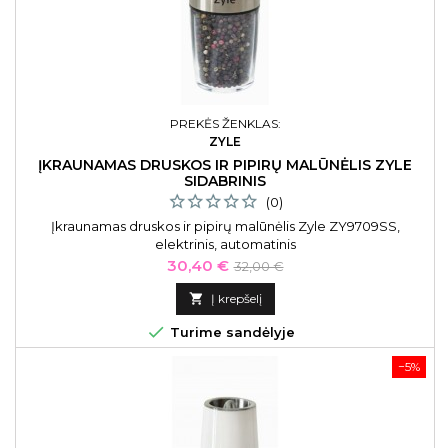
PREKĖS ŽENKLAS:
ZYLE
ĮKRAUNAMAS DRUSKOS IR PIPIRŲ MALŪNĖLIS ZYLE
SIDABRINIS
(0)
Įkraunamas druskos ir pipirų malūnėlis Zyle ZY9709SS,
elektrinis, automatinis
Kaina
Bazinė
30,40 €
32,00 €
kaina

Į krepšelį

Turime sandėlyje
−5%