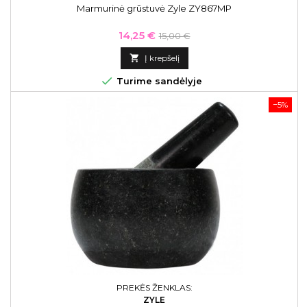
Marmurinė grūstuvė Zyle ZY867MP
Kaina
Bazinė
14,25 €
15,00 €
kaina

Į krepšelį

Turime sandėlyje
−5%
PREKĖS ŽENKLAS:
ZYLE