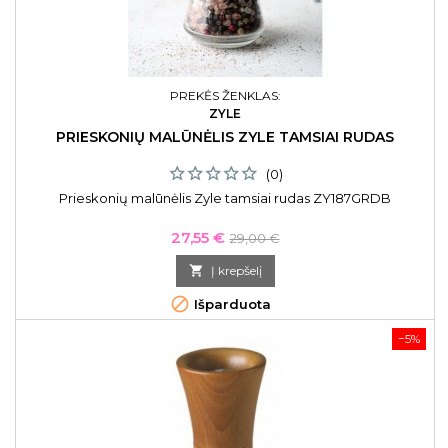
PREKĖS ŽENKLAS:
ZYLE
PRIESKONIŲ MALŪNĖLIS ZYLE TAMSIAI RUDAS
(0)
Prieskonių malūnėlis Zyle tamsiai rudas ZY187GRDB
Kaina
Bazinė
27,55 €
29,00 €
kaina

Į krepšelį

Išparduota
−5%