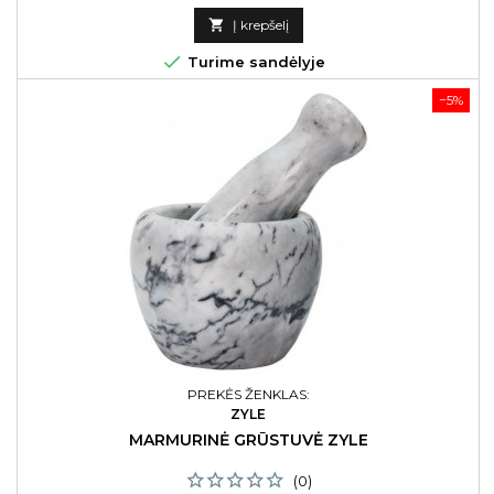
kaina

Į krepšelį

Turime sandėlyje
−5%
PREKĖS ŽENKLAS:
ZYLE
MARMURINĖ GRŪSTUVĖ ZYLE
(0)