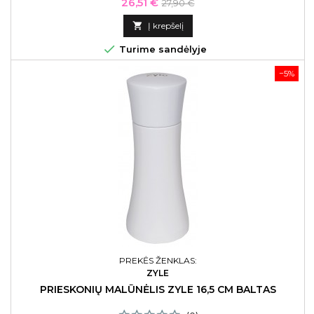
Kaina
Bazinė
26,51 €
27,90 €
kaina

Į krepšelį

Turime sandėlyje
−5%
PREKĖS ŽENKLAS:
ZYLE
PRIESKONIŲ MALŪNĖLIS ZYLE 16,5 CM BALTAS