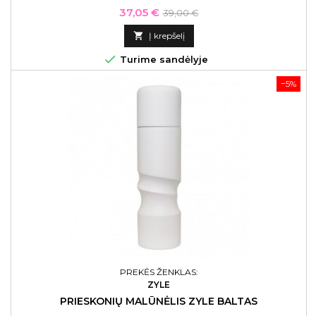
Kaina
Bazinė
37,05 €
39,00 €
kaina

Į krepšelį

Turime sandėlyje
−5%
PREKĖS ŽENKLAS:
ZYLE
PRIESKONIŲ MALŪNĖLIS ZYLE BALTAS