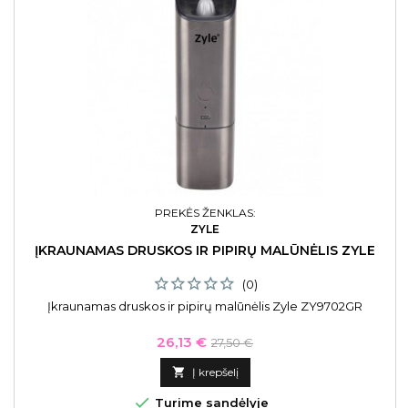
PREKĖS ŽENKLAS:
ZYLE
ĮKRAUNAMAS DRUSKOS IR PIPIRŲ MALŪNĖLIS ZYLE
(0)
Įkraunamas druskos ir pipirų malūnėlis Zyle ZY9702GR
Kaina
Bazinė
26,13 €
27,50 €
kaina

Į krepšelį

Turime sandėlyje