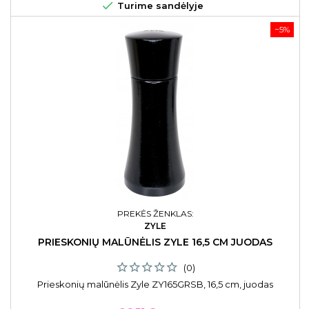

Turime sandėlyje
−5%
PREKĖS ŽENKLAS:
ZYLE
PRIESKONIŲ MALŪNĖLIS ZYLE 16,5 CM JUODAS
(0)
Prieskonių malūnėlis Zyle ZY165GRSB, 16,5 cm, juodas