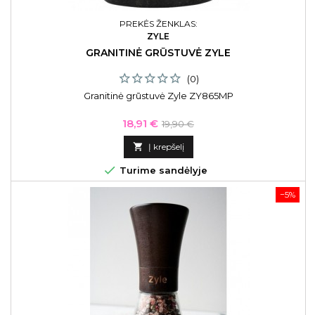
PREKĖS ŽENKLAS:
ZYLE
GRANITINĖ GRŪSTUVĖ ZYLE
(0)
Granitinė grūstuvė Zyle ZY865MP
Kaina
Bazinė
18,91 €
19,90 €
kaina

Į krepšelį

Turime sandėlyje
−5%