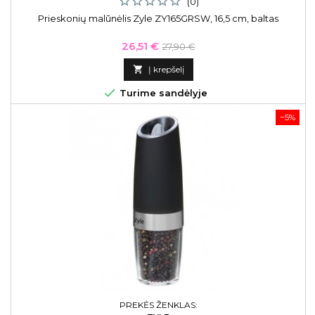
(0)
Prieskonių malūnėlis Zyle ZY165GRSW, 16,5 cm, baltas
Kaina
Bazinė
26,51 €
27,90 €
kaina

Į krepšelį

Turime sandėlyje
−5%
PREKĖS ŽENKLAS: