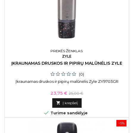
PREKĖS ŽENKLAS:
ZYLE
ĮKRAUNAMAS DRUSKOS IR PIPIRŲ MALŪNĖLIS ZYLE
(0)
Įkraunamas druskos ir pipirų malūnėlis Zyle ZY9703GR
Kaina
Bazinė
23,75 €
25,00 €
kaina

Į krepšelį

Turime sandėlyje
−5%