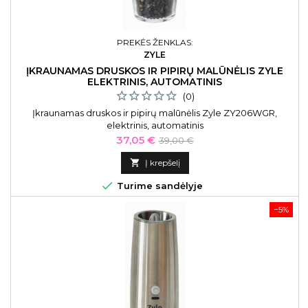
PREKĖS ŽENKLAS:
ZYLE
ĮKRAUNAMAS DRUSKOS IR PIPIRŲ MALŪNĖLIS ZYLE
ELEKTRINIS, AUTOMATINIS
(0)
Įkraunamas druskos ir pipirų malūnėlis Zyle ZY206WGR,
elektrinis, automatinis
Kaina
Bazinė
37,05 €
39,00 €
kaina

Į krepšelį

Turime sandėlyje
−5%