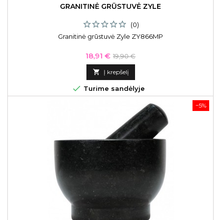
GRANITINĖ GRŪSTUVĖ ZYLE
(0)
Granitinė grūstuvė Zyle ZY866MP
Kaina
Bazinė
18,91 €
19,90 €
kaina

Į krepšelį

Turime sandėlyje
−5%