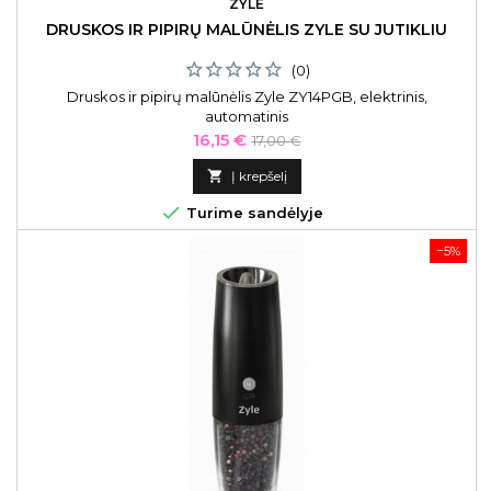
ZYLE
DRUSKOS IR PIPIRŲ MALŪNĖLIS ZYLE SU JUTIKLIU
(0)
Druskos ir pipirų malūnėlis Zyle ZY14PGB, elektrinis,
automatinis
Kaina
Bazinė
16,15 €
17,00 €
kaina

Į krepšelį

Turime sandėlyje
−5%