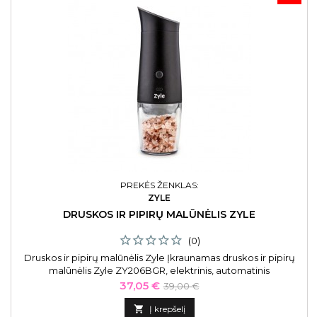
PREKĖS ŽENKLAS:
ZYLE
DRUSKOS IR PIPIRŲ MALŪNĖLIS ZYLE
(0)
Druskos ir pipirų malūnėlis Zyle Įkraunamas druskos ir pipirų
malūnėlis Zyle ZY206BGR, elektrinis, automatinis
Kaina
Bazinė
37,05 €
39,00 €
kaina

Į krepšelį