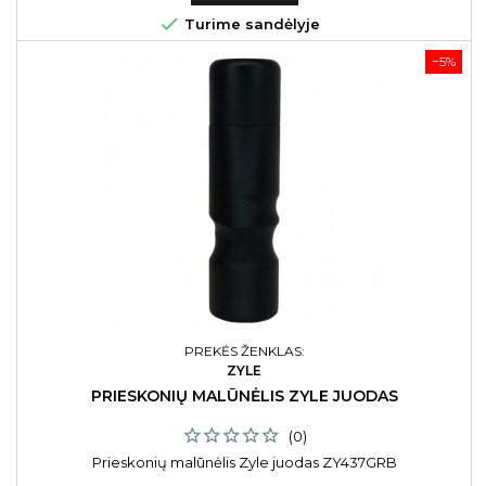

Turime sandėlyje
−5%
PREKĖS ŽENKLAS:
ZYLE
PRIESKONIŲ MALŪNĖLIS ZYLE JUODAS
(0)
Prieskonių malūnėlis Zyle juodas ZY437GRB