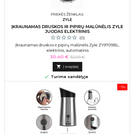
PREKĖS ŽENKLAS:
ZYLE
ĮKRAUNAMAS DRUSKOS IR PIPIRŲ MALŪNĖLIS ZYLE
JUODAS ELEKTRINIS
(0)
Įkraunamas druskos ir pipirų malūnėlis Zyle ZY9709BL,
elektrinis, automatinis
Kaina
Bazinė
30,40 €
32,00 €
kaina

Į krepšelį

Turime sandėlyje
−5%