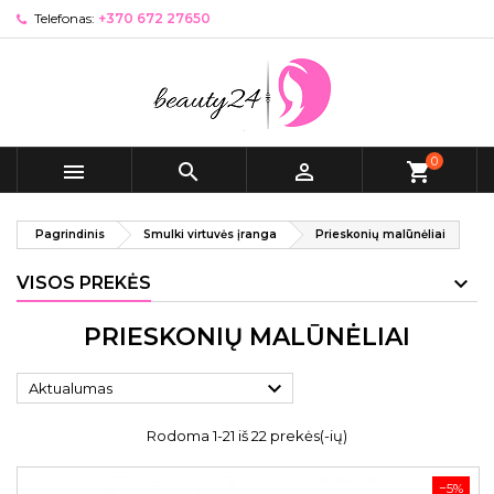
Telefonas:
+370 672 27650
0



shopping_cart
Pagrindinis
Smulki virtuvės įranga
Prieskonių malūnėliai
VISOS PREKĖS
PRIESKONIŲ MALŪNĖLIAI

Aktualumas
Rodoma 1-21 iš 22 prekės(-ių)
−5%