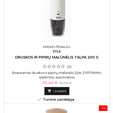
PREKĖS ŽENKLAS:
ZYLE
DRUSKOS IR PIPIRŲ MALŪNĖLIS TALPA 200 G
(0)
Įkraunamas druskos ir pipirų malūnėlis Zyle ZY9709WH,
elektrinis, automatinis
Kaina
Bazinė
30,40 €
32,00 €
kaina

Į krepšelį

Turime sandėlyje
−5%