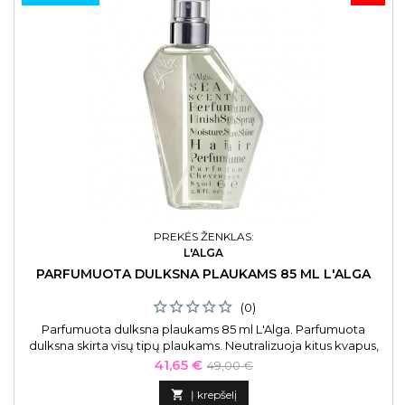
PREKĖS ŽENKLAS:
L'ALGA
PARFUMUOTA DULKSNA PLAUKAMS 85 ML L'ALGA
(0)
Parfumuota dulksna plaukams 85 ml L'Alga. Parfumuota
dulksna skirta visų tipų plaukams. Neutralizuoja kitus kvapus,
suteikia plaukams malonų, gaivų aromatą.
Kaina
Bazinė
41,65 €
49,00 €
kaina

Į krepšelį