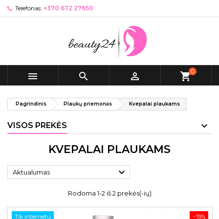
Telefonas:
+370 672 27650
0



shopping_cart
Pagrindinis
Plaukų priemonės
Kvepalai plaukams
VISOS PREKĖS
KVEPALAI PLAUKAMS

Aktualumas
Rodoma 1-2 iš 2 prekės(-ių)
Tik internetu
−15%