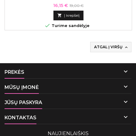
Kaina
Bazinė
16,15 €
19,00 €
kaina

Į krepšelį

Turime sandėlyje
ATGAL Į VIRŠŲ


PREKĖS

MŪSŲ ĮMONĖ

JŪSŲ PASKYRA

KONTAKTAS
NAUJIENLAIŠKIS