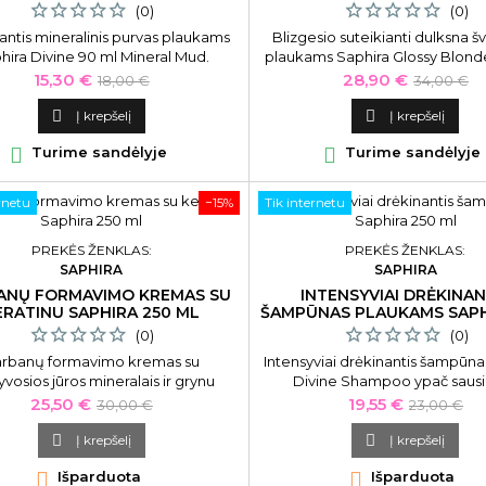
(0)
(0)
antis mineralinis purvas plaukams
Blizgesio suteikianti dulksna š
hira Divine 90 ml Mineral Mud.
plaukams Saphira Glossy Blond
yviai drėkinantis, besipučiantiems
Dust SAFGBMD2, su Negyvosio
Kaina
Bazinė
Kaina
Bazinė
15,30 €
28,90 €
18,00 €
34,00 €
plaukams.
mineralais, 90 ml
kaina
kaina

Į krepšelį

Į krepšelį

Turime sandėlyje

Turime sandėlyje
rnetu
−15%
Tik internetu
PREKĖS ŽENKLAS:
PREKĖS ŽENKLAS:
SAPHIRA
SAPHIRA
ANŲ FORMAVIMO KREMAS SU
INTENSYVIAI DRĖKINAN
ERATINU SAPHIRA 250 ML
ŠAMPŪNAS PLAUKAMS SAPH
ML
(0)
(0)
rbanų formavimo kremas su
Intensyviai drėkinantis šampūna
vosios jūros mineralais ir grynu
Divine Shampoo ypač saus
no estraktu Saphira „Moisturizing
besipučiantiems, besigarbano
Kaina
Bazinė
Kaina
Bazinė
25,50 €
19,55 €
30,00 €
23,00 €
Curl Cream“, 250 ml
plaukams 250 ml
kaina
kaina

Į krepšelį

Į krepšelį

Išparduota

Išparduota