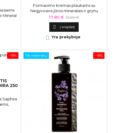
Formavimo kremas plaukams su
viesiems
Negyvosios jūros mineralais ir grynu
e Mineral
keratino estraktu Saphira „Mineral Clay“,
Kaina
Bazinė
17,85 €
21,00 €
s jūros
90ml
kaina

Į krepšelį

Yra prekyboje
−15%
Tik internetu
−15%
TIS
IRA 250
s Saphira
iems,
jantiems