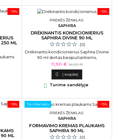
−15%
−15%
PREKĖS ŽENKLAS:
SAPHIRA
DRĖKINANTIS KONDICIONIERIUS
SAPHIRA DIVINE 90 ML
ERIUS
 250 ML
(0)
Drėkinantis kondicionierius Saphira Divine
laukams
90 ml skirtas besipučiantiems,
besigarbanojantiems plaukams.
Kaina
Bazinė
11,90 €
14,00 €
kaina

Į krepšelį

Turime sandėlyje
−15%
Tik internetu
−15%
PREKĖS ŽENKLAS:
SAPHIRA
FORMAVIMO KREMAS PLAUKAMS
SAPHIRA 90 ML
UKAMS
 90 ML
(0)