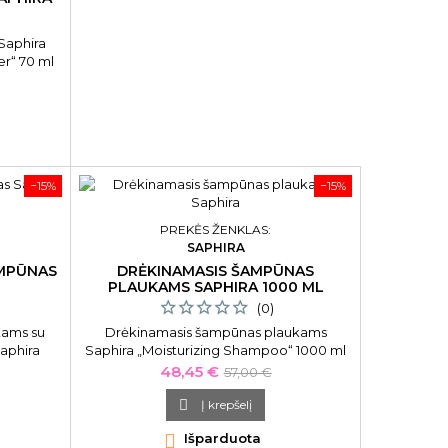
Saphira
er“ 70 ml
−15%
−15%
PREKĖS ŽENKLAS:
SAPHIRA
AMPŪNAS
DRĖKINAMASIS ŠAMPŪNAS
PLAUKAMS SAPHIRA 1000 ML
(0)
kams su
Drėkinamasis šampūnas plaukams
Saphira
Saphira „Moisturizing Shampoo“ 1000 ml
“, 70 ml
Drėkinamasis šampūnas plaukams su
Kaina
Bazinė
48,45 €
57,00 €
Negyvosios jūros mineralais Saphira
kaina
„Moisturizing Shampoo“ efektyviai valo

Į krepšelį
plaukus, atstato jų struktūrą, suteikia

Išparduota
plaukams žvilgesio ir gyvybingumo.