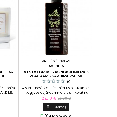
PREKĖS ŽENKLAS:
SAPHIRA
APHIRA
ATSTATOMASIS KONDICIONIERIUS
60G
PLAUKAMS SAPHIRA 250 ML
(0)
ė Saphira
Atstatomasis kondicionierius plaukams su
CANDLE,
Negyvosios jūros mineralais ir keratinu
Saphira „Mineral Treatment Conditioner“,
Kaina
Bazinė
22,10 €
26,00 €
250 ml
kaina

Į krepšelį

Yra prekyboje