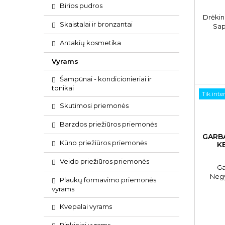
Birios pudros
Drėkin
Skaistalai ir bronzantai
Sap
Intens
Antakių kosmetika
Vyrams
Šampūnai - kondicionieriai ir
tonikai
Tik inte
Skutimosi priemonės
Barzdos priežiūros priemonės
GARB
Kūno priežiūros priemonės
K
Veido priežiūros priemonės
Ga
Negy
Plaukų formavimo priemonės
kerati
vyrams
Kvepalai vyrams