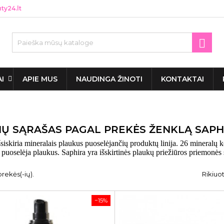
y24.lt

AI
APIE MUS
NAUDINGA ŽINOTI
KONTAKTAI
IŲ SĄRAŠAS PAGAL PREKĖS ŽENKLĄ SAPH
šsiskiria mineralais plaukus puoselėjančių produktų linija. 26 mineralų 
r puoselėja plaukus. Saphira yra išskirtinės plaukų priežiūros priemonė
prekės(-ių).
Rikiuot
−15%