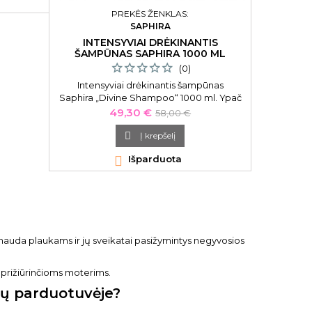
PREKĖS ŽENKLAS:
SAPHIRA
INTENSYVIAI DRĖKINANTIS
ŠAMPŪNAS SAPHIRA 1000 ML
(0)
Intensyviai drėkinantis šampūnas
Saphira „Divine Shampoo“ 1000 ml. Ypač
sausiems, besipučiantiems,
Kaina
Bazinė
49,30 €
58,00 €
besigarbanojantiems plaukams. Saphira
kaina
„Divine Shampoo“ praturtintas 26

Į krepšelį
Negyvosios jūros mineralais, kurie

Išparduota
atgaivina galvos odą, suteikia plaukams
stiprumo ir žvilgesio. Jie tampa minkšti ir
švelnūs
le nauda plaukams ir jų sveikatai pasižymintys negyvosios
 prižiūrinčioms moterims.
sų parduotuvėje?