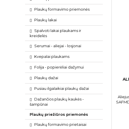
Plaukų formavimo priemonės
Plaukų lakai
Spalvoti lakai plaukams ir
kreidelės
Serumai - aliejai - losjonai
Kvepalai plaukams
Folija - popierėliai dažymui
Plaukų dažai
AL
Pusiau ilgalaikiai plaukų dažai
Aliej
Dažančios plaukų kaukės -
SAFMD2
šampūnai
90 
plauk
Plaukų priežiūros priemonės
Plaukų formavimo prietaisai