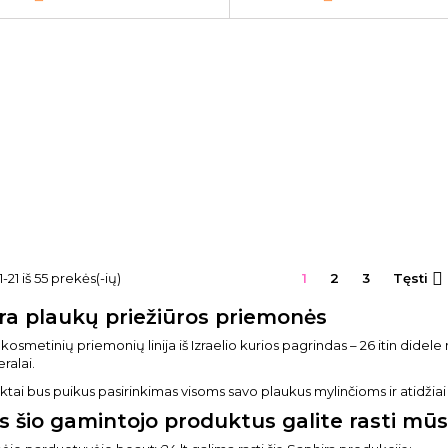

21 iš 55 prekės(-ių)
1
2
3
Tęsti
ra plaukų priežiūros priemonės
 kosmetinių priemonių linija iš Izraelio kurios pagrindas – 26 itin dide
ralai.
ktai bus puikus pasirinkimas visoms savo plaukus mylinčioms ir atidžiai
s šio gamintojo produktus galite rasti mū