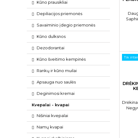
Kūno prausikliai
Daug
Depiliacijos priemonės
Saphi
N
Savaiminio įdegio priemonės
Kūno dulksnos
Dezodorantai
Tik inte
Kūno šveitimo kempinės
Rankų ir kūno muilai
Apsauga nuo saulės
DRĖKI
K
Deginimosi kremai
Drėkina
Kvepalai - kvapai
Negyvo
S
Nišiniai kvepalai
Namų kvapai