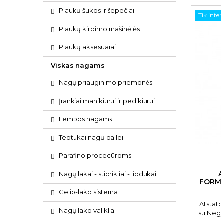
Plaukų šukos ir šepečiai
Tik inte
Plaukų kirpimo mašinėlės
Plaukų aksesuarai
Viskas nagams
Nagų priauginimo priemonės
Įrankiai manikiūrui ir pedikiūrui
Lempos nagams
Teptukai nagų dailei
Parafino procedūroms
Nagų lakai - stiprikliai - lipdukai
FORM
Gelio-lako sistema
Atstat
Nagų lako valikliai
su Negy