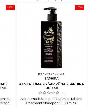
−15%
−15%
PREKĖS ŽENKLAS:
SAPHIRA
NAS
ATSTATOMASIS ŠAMPŪNAS SAPHIRA
0 ML
1000 ML
(0)
kams su
Atstatomasis šampūnas Saphira „Mineral
keratinu
Treatment Shampoo“ 1000 ml Su