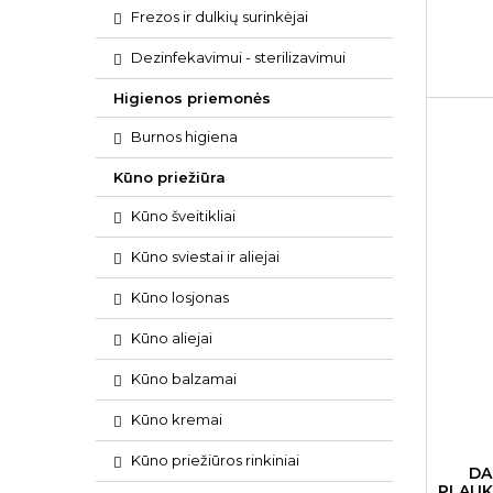
Saphira
Frezos ir dulkių surinkėjai
Dezinfekavimui - sterilizavimui
Higienos priemonės
Burnos higiena
Kūno priežiūra
Kūno šveitikliai
Kūno sviestai ir aliejai
Kūno losjonas
Kūno aliejai
Kūno balzamai
Kūno kremai
Kūno priežiūros rinkiniai
DA
PLAUK