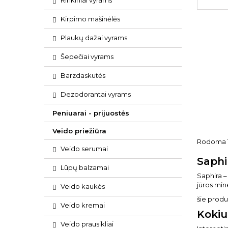
Rinkiniai vyrams
Kirpimo mašinėlės
Plaukų dažai vyrams
Šepečiai vyrams
Barzdaskutės
Dezodorantai vyrams
Peniuarai - prijuostės
Veido priežiūra
Rodoma 1-
Veido serumai
Saphi
Lūpų balzamai
Saphira –
jūros mine
Veido kaukės
šie produ
Veido kremai
Kokiu
Veido prausikliai