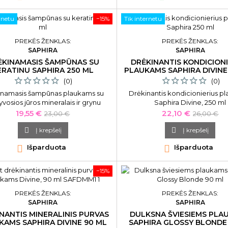
rnetu
−15%
Tik internetu
PREKĖS ŽENKLAS:
PREKĖS ŽENKLAS:
SAPHIRA
SAPHIRA
ĖKINAMASIS ŠAMPŪNAS SU
DRĖKINANTIS KONDICIONI
ERATINU SAPHIRA 250 ML
PLAUKAMS SAPHIRA DIVINE
(0)
(0)
inamasis šampūnas plaukams su
Drėkinantis kondicionierius p
vosios jūros mineralais ir grynu
Saphira Divine, 250 ml
atino estraktu Saphira „Keratin
Kaina
Bazinė
Kaina
Bazinė
19,55 €
22,10 €
23,00 €
26,00 €
isturizing Shampoo“, 250 ml
kaina
kaina

Į krepšelį

Į krepšelį

Išparduota

Išparduota
−15%
PREKĖS ŽENKLAS:
PREKĖS ŽENKLAS:
SAPHIRA
SAPHIRA
NANTIS MINERALINIS PURVAS
DULKSNA ŠVIESIEMS PLA
KAMS SAPHIRA DIVINE 90 ML
SAPHIRA GLOSSY BLONDE