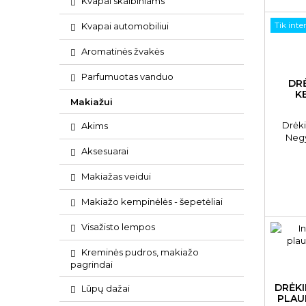
Kvapai skalbiniams
Tik inte
Kvapai automobiliui
Aromatinės žvakės
Parfumuotas vanduo
DR
K
Makiažui
Drėk
Akims
Negy
ker
Aksesuarai
Mo
Makiažas veidui
Makiažo kempinėlės - šepetėliai
Visažisto lempos
Kreminės pudros, makiažo
pagrindai
DRĖKI
Lūpų dažai
PLAU