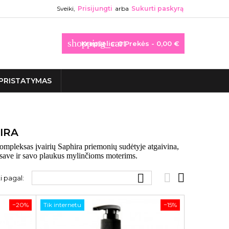
Sveiki,
Prisijungti
arba
Sukurti paskyrą
shopping_cart
Krepšelis:
0
Prekės - 0,00 €
PRISTATYMAS
IRA
kompleksas įvairių Saphira priemonių sudėtyje atgaivina,
s save ir savo plaukus mylinčioms moterims.



i pagal:
−20%
Tik internetu
−15%