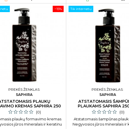
rnetu
−15%
Tik internetu
PREKĖS ŽENKLAS:
PREKĖS ŽENKLAS:
SAPHIRA
SAPHIRA
ATSTATOMASIS PLAUKŲ
ATSTATOMASIS ŠAMPŪ
AVIMO KREMAS SAPHIRA 250
PLAUKAMS SAPHIRA 25
ML
(0)
(0)
omasis plaukų formavimo kremas
Atstatomasis šampūnas plau
vosios jūros mineralais ir keratinu
Negyvosios jūros mineralais ir 