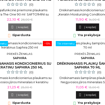
70 ML
(0)
(0)
iafunkcinė priemonė plaukams
Drėkinamasis kondicionierius 
ra The One 90 ml SAFTO1MINI su
„Keratin Moisturizing Condition
egyvosios jūros mineralais.
Kaina
Bazinė
Kaina
Bazinė
22,10 €
11,90 €
26,00 €
14,00 €
kaina
kaina

Į krepšelį

Į krepšelį

Išparduota

Yra prekyboje
rnetu
−15%
Tik internetu
PREKĖS ŽENKLAS:
PREKĖS ŽENKLAS:
SAPHIRA
SAPHIRA
NAMASIS KONDICIONIERIUS SU
DRĖKINAMASIS PLAUKŲ Š
ERATINU SAPHIRA 250 ML
SAPHIRA 70 ML
(0)
(0)
masis kondicionierius plaukams su
Drėkinamasis šampūnas plau
sios jūros mineralais ir keratinu
Negyvosios jūros mineralais 
aphira „Keratin Moisturizing
„Mineral Moisturizing Shampoo
Kaina
Bazinė
Kaina
Bazinė
21,25 €
11,05 €
25,00 €
13,00 €
Conditioner“, 250 ml
kaina
kaina

Į krepšelį

Į krepšelį

Išparduota

Yra prekyboje