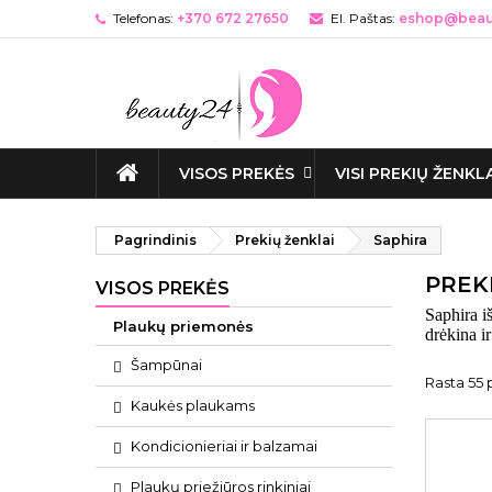
Telefonas:
+370 672 27650
El. Paštas:
eshop@beaut
VISOS PREKĖS
VISI PREKIŲ ŽENKL
Pagrindinis
Prekių ženklai
Saphira
PREK
VISOS PREKĖS
Saphira i
Plaukų priemonės
drėkina i
Šampūnai
Rasta 55 
Kaukės plaukams
Kondicionieriai ir balzamai
Plaukų priežiūros rinkiniai