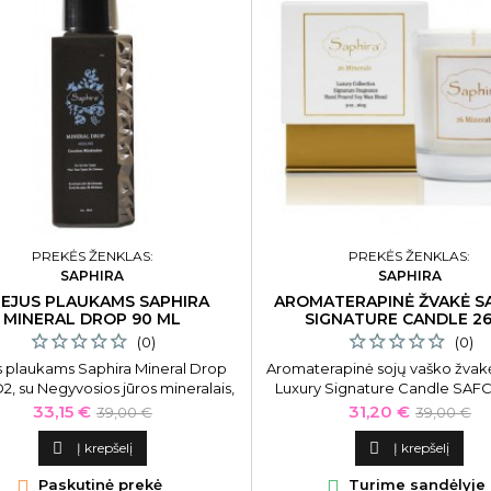
PREKĖS ŽENKLAS:
PREKĖS ŽENKLAS:
SAPHIRA
SAPHIRA
IEJUS PLAUKAMS SAPHIRA
AROMATERAPINĖ ŽVAKĖ S
MINERAL DROP 90 ML
SIGNATURE CANDLE 2
(0)
(0)
us plaukams Saphira Mineral Drop
Aromaterapinė sojų vaško žvak
, su Negyvosios jūros mineralais,
Luxury Signature Candle SAF
ml SAPHIRA mineralinis aliejus
260 g
Kaina
Bazinė
Kaina
Bazinė
33,15 €
31,20 €
39,00 €
39,00 €
ams sukurtas efektyviam plaukų
kaina
kaina
drėkinimui bei maitinimui.

Į krepšelį

Į krepšelį

Paskutinė prekė

Turime sandėlyje