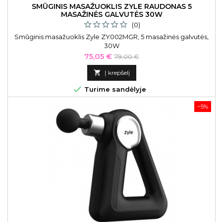
SMŪGINIS MASAŽUOKLIS ZYLE RAUDONAS 5
MASAŽINĖS GALVUTĖS 30W
(0)
Smūginis masažuoklis Zyle ZY002MGR, 5 masažinės galvutės,
30W
Kaina
Bazinė
75,05 €
79,00 €
kaina

Į krepšelį

Turime sandėlyje
−5%