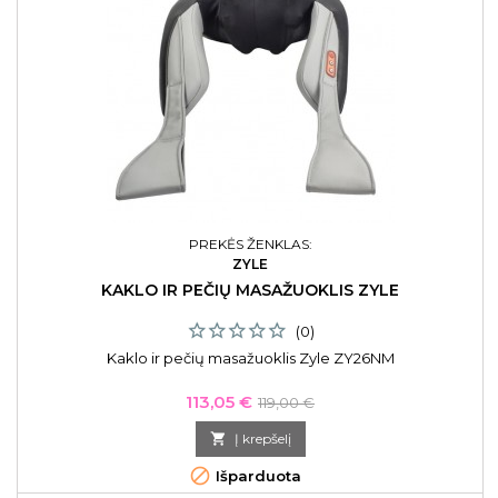
PREKĖS ŽENKLAS:
ZYLE
KAKLO IR PEČIŲ MASAŽUOKLIS ZYLE
(0)
Kaklo ir pečių masažuoklis Zyle ZY26NM
Kaina
Bazinė
113,05 €
119,00 €
kaina

Į krepšelį

Išparduota