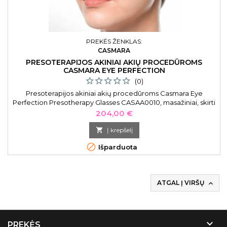
PREKĖS ŽENKLAS:
CASMARA
PRESOTERAPIJOS AKINIAI AKIŲ PROCEDŪROMS
CASMARA EYE PERFECTION
(0)
Presoterapijos akiniai akių procedūroms Casmara Eye
Perfection Presotherapy Glasses CASAA0010, masažiniai, skirti
naudoti su Eye Perfection Treatment procedūra
Kaina
204,00 €

Į krepšelį

Išparduota
ATGAL Į VIRŠŲ


PREKĖS