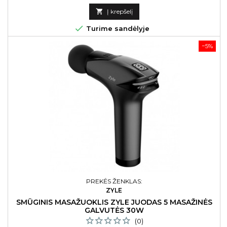
kaina

Į krepšelį

Turime sandėlyje
−5%
PREKĖS ŽENKLAS:
ZYLE
SMŪGINIS MASAŽUOKLIS ZYLE JUODAS 5 MASAŽINĖS
GALVUTĖS 30W
(0)