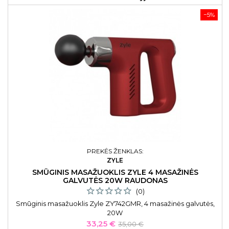
−5%
PREKĖS ŽENKLAS:
ZYLE
SMŪGINIS MASAŽUOKLIS ZYLE 4 MASAŽINĖS
GALVUTĖS 20W RAUDONAS
(0)
Smūginis masažuoklis Zyle ZY742GMR, 4 masažinės galvutės,
20W
Kaina
Bazinė
33,25 €
35,00 €