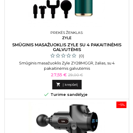
PREKĖS ŽENKLAS:
ZYLE
SMŪGINIS MASAŽUOKLIS ZYLE SU 4 PAKAITINĖMIS
GALVUTĖMIS
(0)
Smūginis masažuoklis Zyle ZY28MGGR, žalias, su 4
pakaitinėmis galvutėmis
Kaina
Bazinė
27,55 €
29,00 €
kaina

Į krepšelį

Turime sandėlyje
−5%