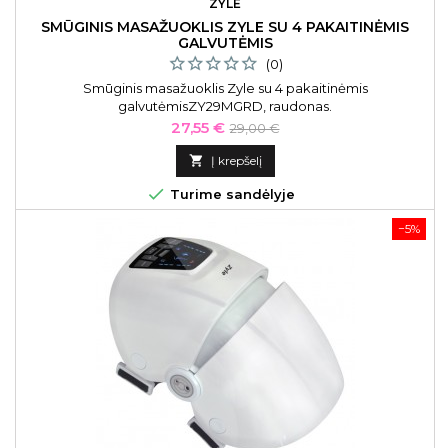
ZYLE
SMŪGINIS MASAŽUOKLIS ZYLE SU 4 PAKAITINĖMIS
GALVUTĖMIS
(0)
Smūginis masažuoklis Zyle su 4 pakaitinėmis
galvutėmisZY29MGRD, raudonas.
Kaina
Bazinė
27,55 €
29,00 €
kaina

Į krepšelį

Turime sandėlyje
−5%