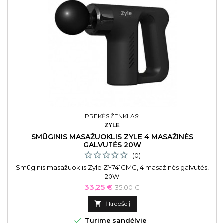
PREKĖS ŽENKLAS:
ZYLE
SMŪGINIS MASAŽUOKLIS ZYLE 4 MASAŽINĖS
GALVUTĖS 20W
(0)
Smūginis masažuoklis Zyle ZY741GMG, 4 masažinės galvutės,
20W
Kaina
Bazinė
33,25 €
35,00 €
kaina

Į krepšelį

Turime sandėlyje