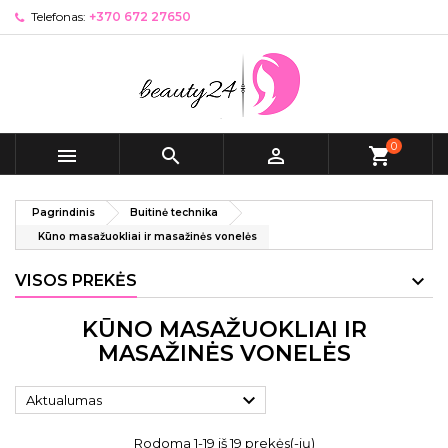
Telefonas:
+370 672 27650
0



shopping_cart
Pagrindinis
Buitinė technika
Kūno masažuokliai ir masažinės vonelės
VISOS PREKĖS
KŪNO MASAŽUOKLIAI IR
MASAŽINĖS VONELĖS

Aktualumas
Rodoma 1-19 iš 19 prekės(-ių)