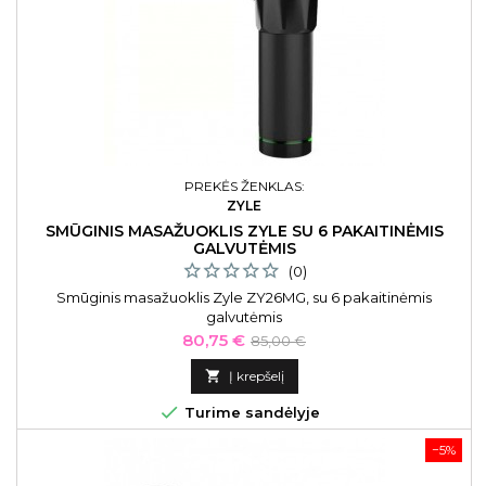
PREKĖS ŽENKLAS:
ZYLE
SMŪGINIS MASAŽUOKLIS ZYLE SU 6 PAKAITINĖMIS
GALVUTĖMIS
(0)
Smūginis masažuoklis Zyle ZY26MG, su 6 pakaitinėmis
galvutėmis
Kaina
Bazinė
80,75 €
85,00 €
kaina

Į krepšelį

Turime sandėlyje
−5%