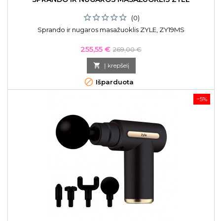
(0)
Sprando ir nugaros masažuoklis ZYLE, ZY19MS
Kaina
Bazinė
255,55 €
269,00 €
kaina

Į krepšelį

Išparduota
−5%