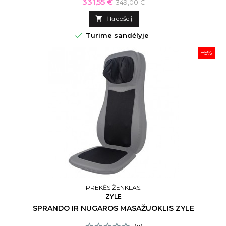
nugaros raumenų įtempimą.
Kaina
Bazinė
331,55 €
349,00 €
kaina

Į krepšelį

Turime sandėlyje
−5%
PREKĖS ŽENKLAS:
ZYLE
SPRANDO IR NUGAROS MASAŽUOKLIS ZYLE