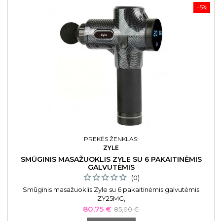
−5%
PREKĖS ŽENKLAS:
ZYLE
SMŪGINIS MASAŽUOKLIS ZYLE SU 6 PAKAITINĖMIS
GALVUTĖMIS
(0)
Smūginis masažuoklis Zyle su 6 pakaitinėmis galvutėmis
ZY25MG,
Kaina
Bazinė
80,75 €
85,00 €