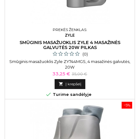
PREKĖS ŽENKLAS:
ZYLE
SMŪGINIS MASAŽUOKLIS ZYLE 4 MASAŽINĖS
GALVUTĖS 20W PILKAS
(0)
Smūginis masažuoklis Zyle ZY744MGS, 4 masažinės galvutės,
20W
Kaina
Bazinė
33,25 €
35,00 €
kaina

Į krepšelį

Turime sandėlyje
−5%