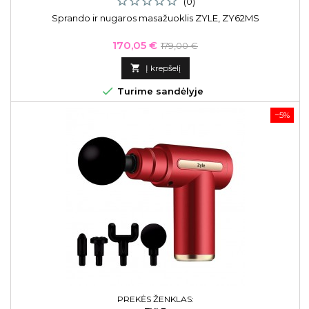
(0)
Sprando ir nugaros masažuoklis ZYLE, ZY62MS
Kaina
Bazinė
170,05 €
179,00 €
kaina

Į krepšelį

Turime sandėlyje
−5%
PREKĖS ŽENKLAS: