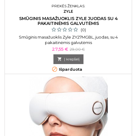
PREKĖS ŽENKLAS:
ZYLE
SMŪGINIS MASAŽUOKLIS ZYLE JUODAS SU 4
PAKAITINĖMIS GALVUTĖMIS
(0)
Smūginis masažuoklis Zyle ZY27MGBL, juodas, su 4
pakaitinėmis galvutėmis
Kaina
Bazinė
27,55 €
29,00 €
kaina

Į krepšelį

Išparduota