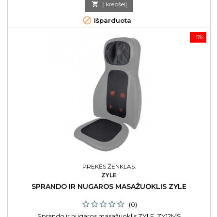
kaina

Į krepšelį

Išparduota
−5%
PREKĖS ŽENKLAS:
ZYLE
SPRANDO IR NUGAROS MASAŽUOKLIS ZYLE
(0)
Sprando ir nugaros masažuoklis ZYLE, ZY12MS