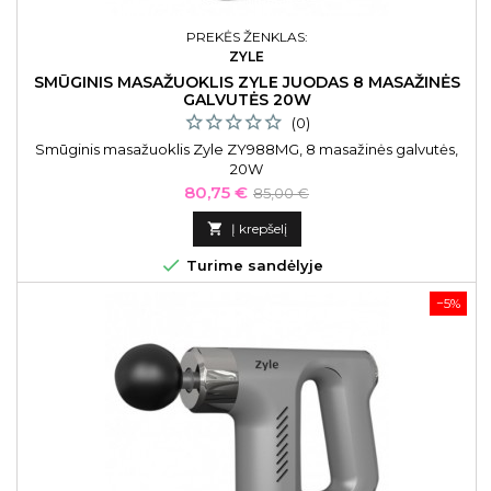
PREKĖS ŽENKLAS:
ZYLE
SMŪGINIS MASAŽUOKLIS ZYLE JUODAS 8 MASAŽINĖS
GALVUTĖS 20W
(0)
Smūginis masažuoklis Zyle ZY988MG, 8 masažinės galvutės,
20W
Kaina
Bazinė
80,75 €
85,00 €
kaina

Į krepšelį

Turime sandėlyje
−5%