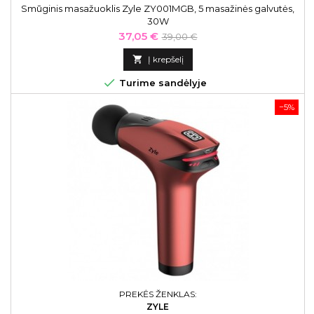
Smūginis masažuoklis Zyle ZY001MGB, 5 masažinės galvutės,
30W
Kaina
Bazinė
37,05 €
39,00 €
kaina

Į krepšelį

Turime sandėlyje
−5%
PREKĖS ŽENKLAS:
ZYLE