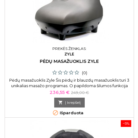
PREKĖS ŽENKLAS:
ZYLE
PĖDŲ MASAŽUOKLIS ZYLE
(0)
Pėdų masažuoklis Zyle Šis pėdų ir blauzdų masažuoklis turi 3
unikalias masažo programas. O papildoma šilumos funkcija
leis pajusti tikrą atsipalaidavimą ir mėgautis masažo teikiamu
Kaina
Bazinė
236,55 €
249,00 €
malonumu!
kaina

Į krepšelį

Išparduota
−5%