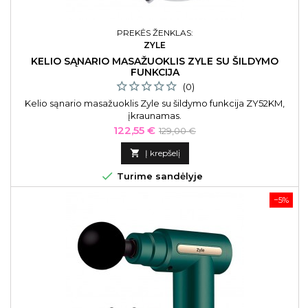
PREKĖS ŽENKLAS:
ZYLE
KELIO SĄNARIO MASAŽUOKLIS ZYLE SU ŠILDYMO
FUNKCIJA
(0)
Kelio sąnario masažuoklis Zyle su šildymo funkcija ZY52KM,
įkraunamas.
Kaina
Bazinė
122,55 €
129,00 €
kaina

Į krepšelį

Turime sandėlyje
−5%