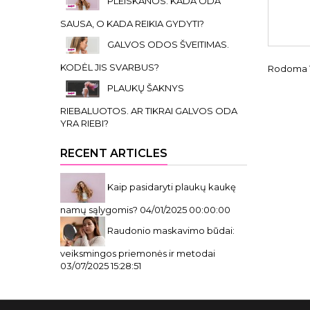
PLEISKANOS. KADA ODA
SAUSA, O KADA REIKIA GYDYTI?
GALVOS ODOS ŠVEITIMAS.
KODĖL JIS SVARBUS?
Rodoma 1-
PLAUKŲ ŠAKNYS
RIEBALUOTOS. AR TIKRAI GALVOS ODA
YRA RIEBI?
RECENT ARTICLES
Kaip pasidaryti plaukų kaukę
namų sąlygomis?
04/01/2025 00:00:00
Raudonio maskavimo būdai:
veiksmingos priemonės ir metodai
03/07/2025 15:28:51