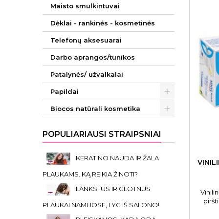
Maisto smulkintuvai
Dėklai - rankinės - kosmetinės
Telefonų aksesuarai
Darbo aprangos/tunikos
Patalynės/ užvalkalai
Papildai
Biocos natūrali kosmetika
POPULIARIAUSI STRAIPSNIAI
KERATINO NAUDA IR ŽALA
VINIL
PLAUKAMS. KĄ REIKIA ŽINOTI?
LANKSTŪS IR GLOTNŪS
Vinili
pirš
PLAUKAI NAMUOSE, LYG IŠ SALONO!