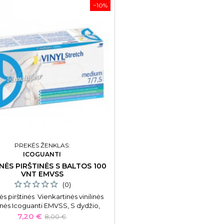
−10%
PREKĖS ŽENKLAS:
ICOGUANTI
INĖS PIRŠTINĖS S BALTOS 100
VNT EMVSS
(0)
nės pirštinės Vienkartinės vinilinės
tinės Icoguanti EMVSS, S dydžio,
baltos spalvos, 100 vnt.
Kaina
Bazinė
7,20 €
8,00 €