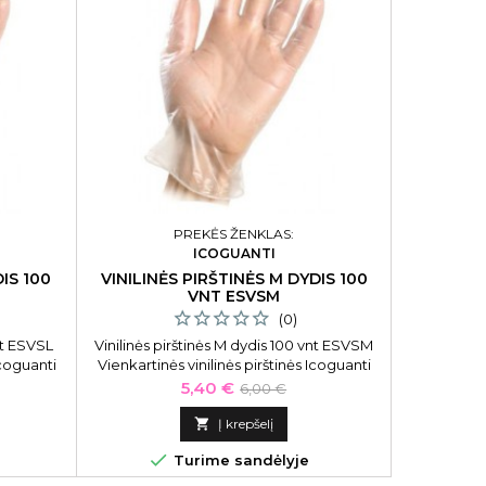
PREKĖS ŽENKLAS:
ICOGUANTI
DIS 100
VINILINĖS PIRŠTINĖS M DYDIS 100
VNT ESVSM
(0)
vnt ESVSL
Vinilinės pirštinės M dydis 100 vnt ESVSM
Icoguanti
Vienkartinės vinilinės pirštinės Icoguanti
00 vnt.
ESVSM be pudros, M dydžio, 100 vnt.
Kaina
Bazinė
5,40 €
6,00 €
kaina

Į krepšelį

Turime sandėlyje