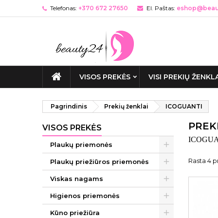
Telefonas:
+370 672 27650
El. Paštas:
eshop@beaut
VISOS PREKĖS
VISI PREKIŲ ŽENKL
Pagrindinis
Prekių ženklai
ICOGUANTI
PREK
VISOS PREKĖS
ICOGUANTI
Plaukų priemonės
Rasta 4 p
Plaukų priežiūros priemonės
Viskas nagams
Higienos priemonės
Kūno priežiūra