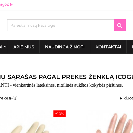
y24.lt

AI
APIE MUS
NAUDINGA ŽINOTI
KONTAKTAI
IŲ SĄRAŠAS PAGAL PREKĖS ŽENKLĄ ICOG
 - vienkartinės lateksinės, nitrilinės aukštos kokybės pirštinės.
rekės(-ių).
Rikiuot
−10%