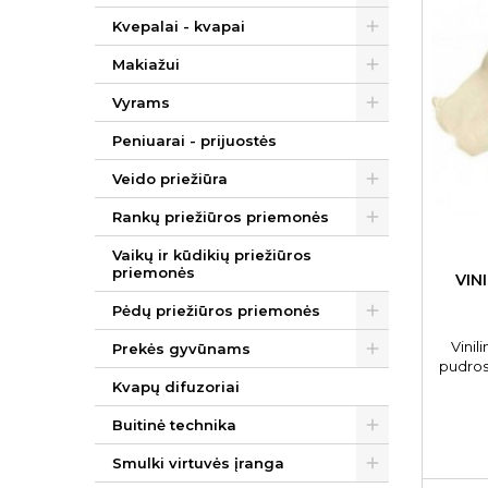
Kvepalai - kvapai
Makiažui
Vyrams
Peniuarai - prijuostės
Veido priežiūra
Rankų priežiūros priemonės
Vaikų ir kūdikių priežiūros
priemonės
VIN
Pėdų priežiūros priemonės
Vinil
Prekės gyvūnams
pudros,
100 vnt
Kvapų difuzoriai
Buitinė technika
Smulki virtuvės įranga