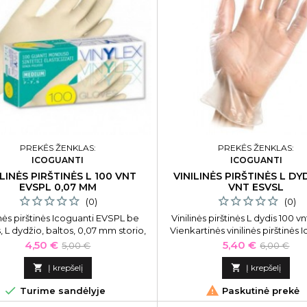
PREKĖS ŽENKLAS:
PREKĖS ŽENKLAS:
ICOGUANTI
ICOGUANTI
ILINĖS PIRŠTINĖS L 100 VNT
VINILINĖS PIRŠTINĖS L DY
EVSPL 0,07 MM
VNT ESVSL
(0)
(0)
inės pirštinės Icoguanti EVSPL be
Vinilinės pirštinės L dydis 100 
 L dydžio, baltos, 0,07 mm storio,
Vienkartinės vinilinės pirštinės 
. Skirtos vienkartiniam naudojimui.
ESVSL be pudros, L dydžio, 1
Kaina
Bazinė
Kaina
Bazinė
4,50 €
5,40 €
5,00 €
6,00 €
kaina
kaina

Į krepšelį

Į krepšelį


Turime sandėlyje
Paskutinė prekė