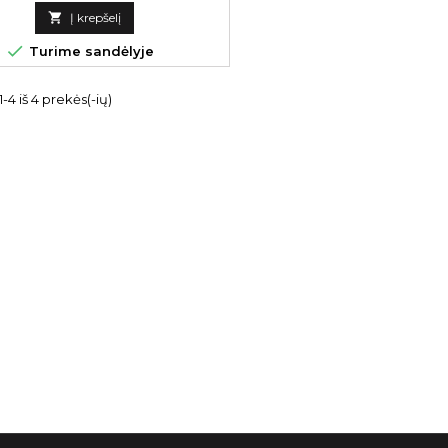
kaina

Į krepšelį

Turime sandėlyje
4 iš 4 prekės(-ių)