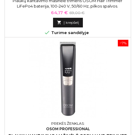
Plaukų kantavimo mašinėlė trimeris OSOM Hair Trimmer
LiFePo4 baterija, 100-240 V, 50/60 Hz, pilkos spalvos.
Kaina
Bazinė
64,17 €
69,00 €
kaina

Į krepšelį

Turime sandėlyje
−7%
PREKĖS ŽENKLAS:
OSOM PROFESSIONAL