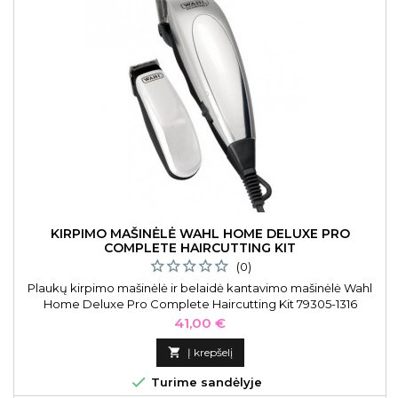
KIRPIMO MAŠINĖLĖ WAHL HOME DELUXE PRO
COMPLETE HAIRCUTTING KIT
(0)
Plaukų kirpimo mašinėlė ir belaidė kantavimo mašinėlė Wahl
Home Deluxe Pro Complete Haircutting Kit 79305-1316
Kaina
41,00 €

Į krepšelį

Turime sandėlyje