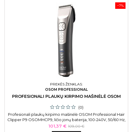
−7%
PREKĖS ŽENKLAS:
OSOM PROFESSIONAL
PROFESIONALI PLAUKŲ KIRPIMO MAŠINĖLĖ OSOM
(0)
Profesionali plaukų kirpimo mašinėlė OSOM Professional Hair
Clipper P9 OSOMHCP9, ličio jonų baterija, 100-240V, 50/60 Hz,
pilkos spalvos. Profesionali plaukų kirpimo mašinėlė gali veikti
Kaina
Bazinė
101,37 €
109,00 €
4 val. pilna įkrova arba galima naudoti prijungtą su laidu.