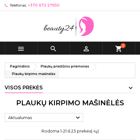
Telefonas:
+370 672 27650
0



shopping_cart
Pagrindinis
Plaukų priežiūros priemonės
Plaukų kirpimo mašinėlės
VISOS PREKĖS
PLAUKŲ KIRPIMO MAŠINĖLĖS

Aktualumas
Rodoma 1-21 iš 23 prekės(-ių)