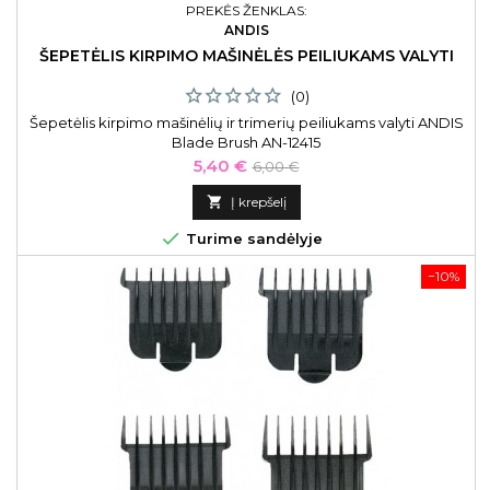
PREKĖS ŽENKLAS:
ANDIS
ŠEPETĖLIS KIRPIMO MAŠINĖLĖS PEILIUKAMS VALYTI
(0)
Šepetėlis kirpimo mašinėlių ir trimerių peiliukams valyti ANDIS
Blade Brush AN-12415
Kaina
Bazinė
5,40 €
6,00 €
kaina

Į krepšelį

Turime sandėlyje
−10%