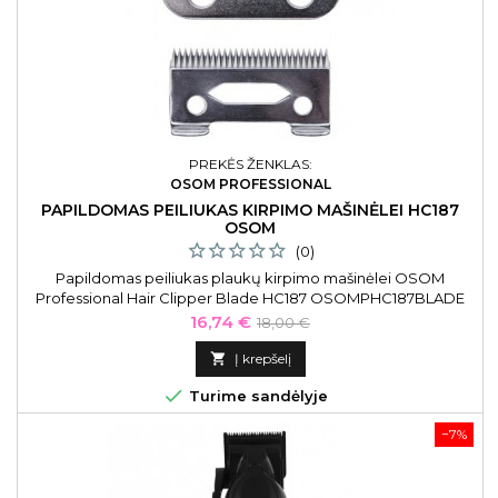
PREKĖS ŽENKLAS:
OSOM PROFESSIONAL
PAPILDOMAS PEILIUKAS KIRPIMO MAŠINĖLEI HC187
OSOM
(0)
Papildomas peiliukas plaukų kirpimo mašinėlei OSOM
Professional Hair Clipper Blade HC187 OSOMPHC187BLADE
Kaina
Bazinė
16,74 €
18,00 €
kaina

Į krepšelį

Turime sandėlyje
−7%