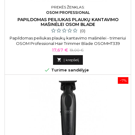
PREKĖS ŽENKLAS:
OSOM PROFESSIONAL
PAPILDOMAS PEILIUKAS PLAUKŲ KANTAVIMO
MAŠINĖLEI OSOM BLADE
(0)
Papildomas peiliukas plaukų kantavimo mašinėlei - trimeriui
OSOM Professional Hair Trimmer Blade OSOMHT339
Kaina
Bazinė
17,67 €
19,00 €
kaina

Į krepšelį

Turime sandėlyje
−7%