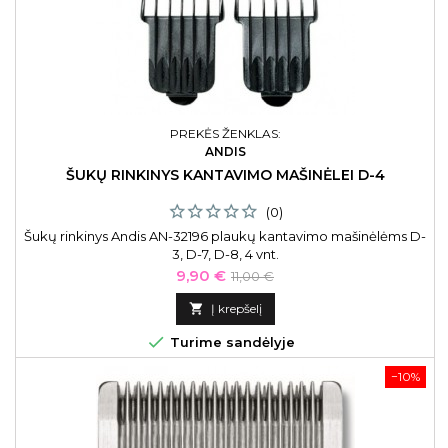
PREKĖS ŽENKLAS:
ANDIS
ŠUKŲ RINKINYS KANTAVIMO MAŠINĖLEI D-4
(0)
Šukų rinkinys Andis AN-32196 plaukų kantavimo mašinėlėms D-
3, D-7, D-8, 4 vnt.
Kaina
Bazinė
9,90 €
11,00 €
kaina

Į krepšelį

Turime sandėlyje
−10%