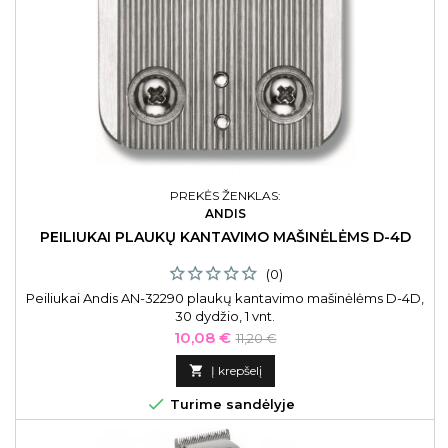
PREKĖS ŽENKLAS:
ANDIS
PEILIUKAI PLAUKŲ KANTAVIMO MAŠINĖLĖMS D-4D
(0)
Peiliukai Andis AN-32290 plaukų kantavimo mašinėlėms D-4D,
30 dydžio, 1 vnt.
Kaina
Bazinė
10,08 €
11,20 €
kaina

Į krepšelį

Turime sandėlyje