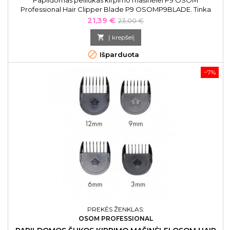
Papildomas peiliukas kirpimo mašinėlei P9 OSOM
Professional Hair Clipper Blade P9 OSOMP9BLADE. Tinka
plaukų kirpimo mašinėlei OSOM Professional „OSOMHCP9“.
Kaina
Bazinė
21,39 €
23,00 €
kaina

Į krepšelį

Išparduota
−7%
PREKĖS ŽENKLAS:
OSOM PROFESSIONAL