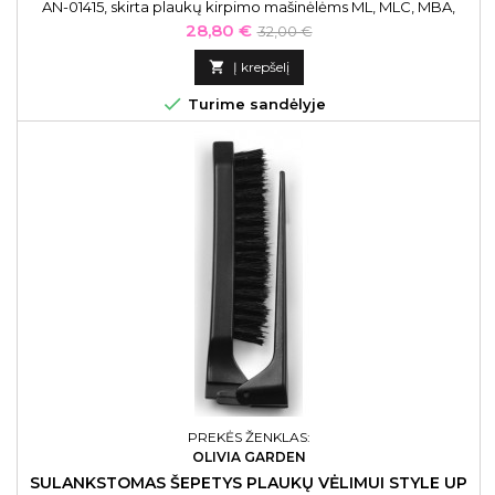
AN-01415, skirta plaukų kirpimo mašinėlėms ML, MLC, MBA,
MBX, MC2, MA1, RACA, PM1, PM2, PM3 ir PM4 4 vnt.
Kaina
Bazinė
28,80 €
32,00 €
kaina

Į krepšelį

Turime sandėlyje
PREKĖS ŽENKLAS:
OLIVIA GARDEN
SULANKSTOMAS ŠEPETYS PLAUKŲ VĖLIMUI STYLE UP