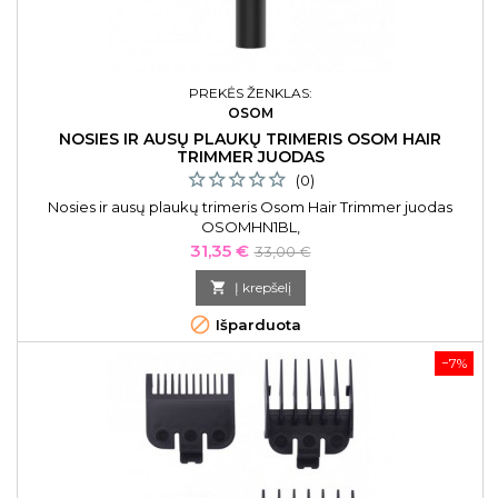
PREKĖS ŽENKLAS:
OSOM
NOSIES IR AUSŲ PLAUKŲ TRIMERIS OSOM HAIR
TRIMMER JUODAS
(0)
Nosies ir ausų plaukų trimeris Osom Hair Trimmer juodas
OSOMHN1BL,
Kaina
Bazinė
31,35 €
33,00 €
kaina

Į krepšelį

Išparduota
−7%