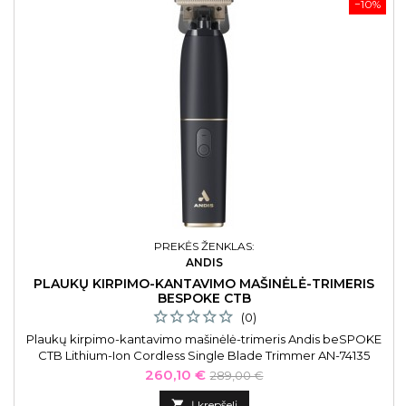
−10%
PREKĖS ŽENKLAS:
ANDIS
PLAUKŲ KIRPIMO-KANTAVIMO MAŠINĖLĖ-TRIMERIS
BESPOKE CTB
(0)
Plaukų kirpimo-kantavimo mašinėlė-trimeris Andis beSPOKE
CTB Lithium-Ion Cordless Single Blade Trimmer AN-74135
Kaina
Bazinė
260,10 €
289,00 €
kaina

Į krepšelį