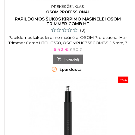
PREKĖS ŽENKLAS:
OSOM PROFESSIONAL
PAPILDOMOS ŠUKOS KIRPIMO MAŠINĖLEI OSOM
TRIMMER COMB HT
(0)
Papildomos šukos kirpimo mašinėlei OSOM Professional Hair
Trimmer Comb HTCHC338, OSOMPHC338COMBS, 1,5 mm, 3
mm, 4,5 mm, 6 mm
Kaina
Bazinė
6,42 €
6,90 €
kaina

Į krepšelį

Išparduota
−5%