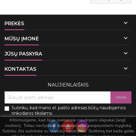

PREKĖS

MŪSŲ ĮMONĖ

JŪSŲ PASKYRA

KONTAKTAS
NAUJIENLAIŠKIS
Sutinku, kad mano el. pašto adresas būtų naudojamos
rinkodaros tikslams.
Informuojame, kad šioje svetainėje naudojami slapukai (angl.
cookies). Toliau naršydami svetainėje arba paspausdami mygtuką
Sutinku Jūs sutinkate su slapukų naudojimu. Sutikimą bet kada galite