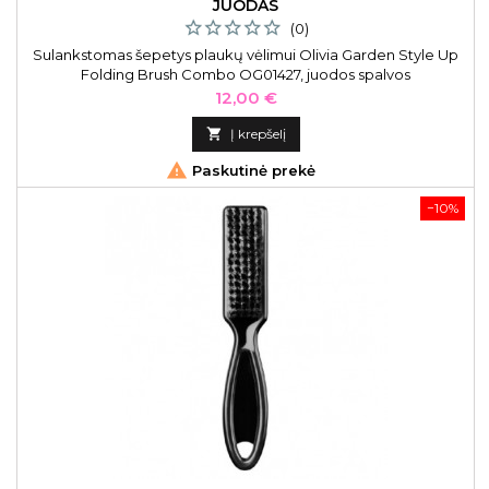
JUODAS
(0)
Sulankstomas šepetys plaukų vėlimui Olivia Garden Style Up
Folding Brush Combo OG01427, juodos spalvos
Kaina
12,00 €

Į krepšelį

Paskutinė prekė
−10%