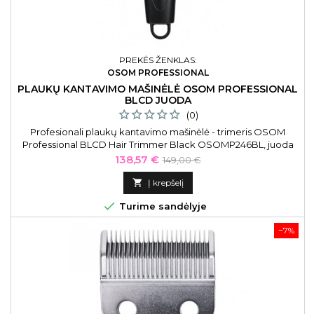
PREKĖS ŽENKLAS:
OSOM PROFESSIONAL
PLAUKŲ KANTAVIMO MAŠINĖLĖ OSOM PROFESSIONAL
BLCD JUODA
(0)
Profesionali plaukų kantavimo mašinėlė - trimeris OSOM
Professional BLCD Hair Trimmer Black OSOMP246BL, juoda
Kaina
Bazinė
138,57 €
149,00 €
kaina

Į krepšelį

Turime sandėlyje
−7%