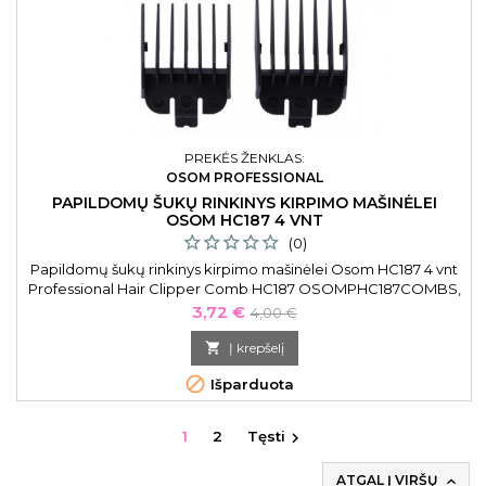
PREKĖS ŽENKLAS:
OSOM PROFESSIONAL
PAPILDOMŲ ŠUKŲ RINKINYS KIRPIMO MAŠINĖLEI
OSOM HC187 4 VNT
(0)
Papildomų šukų rinkinys kirpimo mašinėlei Osom HC187 4 vnt
Professional Hair Clipper Comb HC187 OSOMPHC187COMBS,
4 vnt. 3 mm, 6 mm, 9 mm, 12 mm
Kaina
Bazinė
3,72 €
4,00 €
kaina

Į krepšelį

Išparduota
1
2
Tęsti

ATGAL Į VIRŠŲ
