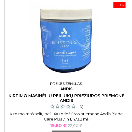
−10%
PREKĖS ŽENKLAS:
ANDIS
KIRPIMO MAŠINĖLIŲ PEILIUKŲ PRIEŽIŪROS PRIEMONĖ
ANDIS
(0)
Kirpimo mašinėlių peiliukų priežiūros priemonė Andis Blade
Care Plus 7 in 1, 473,2 ml.
Kaina
Bazinė
19,80 €
22,00 €