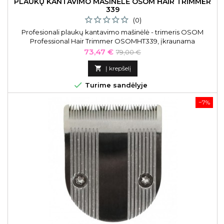
PLAUKŲ KANTAVIMO MAŠINĖLĖ OSOM HAIR TRIMMER
339
(0)
Profesionali plaukų kantavimo mašinėlė - trimeris OSOM
Professional Hair Trimmer OSOMHT339, įkraunama
Kaina
Bazinė
73,47 €
79,00 €
kaina

Į krepšelį

Turime sandėlyje
−7%