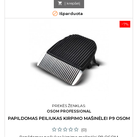
kaina

Į krepšelį

Išparduota
−7%
PREKĖS ŽENKLAS:
OSOM PROFESSIONAL
PAPILDOMAS PEILIUKAS KIRPIMO MAŠINĖLEI P9 OSOM
(0)