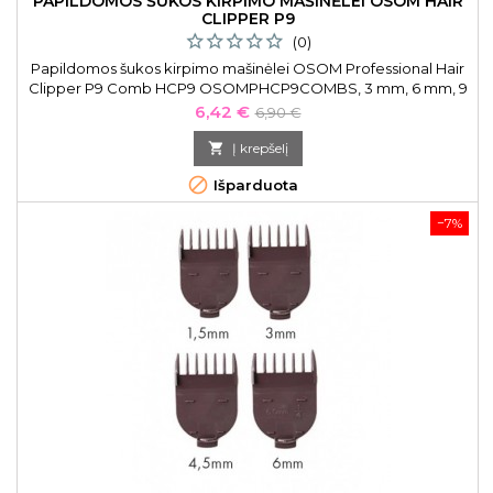
PAPILDOMOS ŠUKOS KIRPIMO MAŠINĖLEI OSOM HAIR
CLIPPER P9
(0)
Papildomos šukos kirpimo mašinėlei OSOM Professional Hair
Clipper P9 Comb HCP9 OSOMPHCP9COMBS, 3 mm, 6 mm, 9
mm, 12 mm
Kaina
Bazinė
6,42 €
6,90 €
kaina

Į krepšelį

Išparduota
−7%