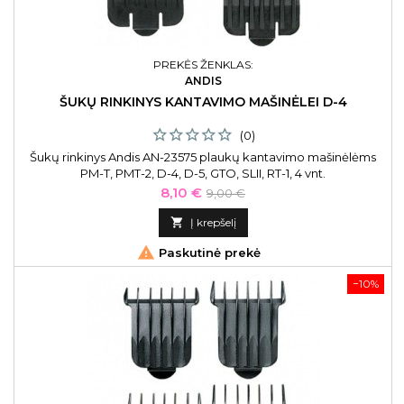
PREKĖS ŽENKLAS:
ANDIS
ŠUKŲ RINKINYS KANTAVIMO MAŠINĖLEI D-4
(0)
Šukų rinkinys Andis AN-23575 plaukų kantavimo mašinėlėms
PM-T, PMT-2, D-4, D-5, GTO, SLII, RT-1, 4 vnt.
Kaina
Bazinė
8,10 €
9,00 €
kaina

Į krepšelį

Paskutinė prekė
−10%