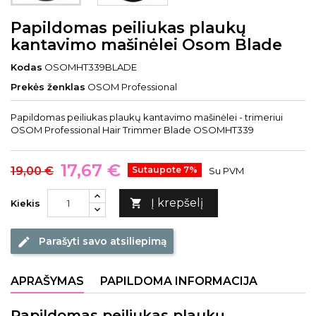
Papildomas peiliukas plaukų
kantavimo mašinėlei Osom Blade
Kodas
OSOMHT339BLADE
Prekės ženklas
OSOM Professional
Papildomas peiliukas plaukų kantavimo mašinėlei - trimeriui
OSOM Professional Hair Trimmer Blade OSOMHT339
17,67 €
19,00 €
Sutaupote 7%
Su PVM
Į krepšelį

Kiekis
Parašyti savo atsiliepimą
edit
APRAŠYMAS
PAPILDOMA INFORMACIJA
Papildomas peiliukas plaukų