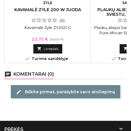
ZYLE
SAR
KAVAMALĖ ZYLE 200 W JUODA
PLAUKŲ ALIEJ
SVIESTU, 
PAŽEISTIEMS 
(0)
Kavamalė Zyle ZY202CG
Plaukų aliejus Sar
Pure African She
sviestu, atstatomas
Kaina
Bazinė
K
23,75 €
6
25,00 €
plauka
kaina

Į krepšelį



Turime sandėlyje
Turime
chat
KOMENTARAI (0)
Būkite pirmas, parašykite savo atsiliepimą
edit

PREKĖS