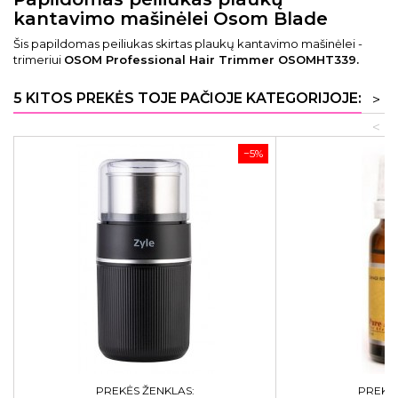
kantavimo mašinėlei Osom Blade
Šis papildomas peiliukas skirtas plaukų kantavimo mašinėlei -
trimeriui
OSOM Professional Hair Trimmer OSOMHT339.
5 KITOS PREKĖS TOJE PAČIOJE KATEGORIJOJE:
>
<
−5%
PREKĖS ŽENKLAS:
PREKĖS