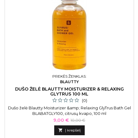
PREKĖS ŽENKLAS:
BLAUTTY
DUŠO ŽELĖ BLAUTTY MOISTURIZER & RELAXING
GLYTRUS 100 ML
(0)
Dušo želė Blautty Moisturizer &amp; Relaxing GlyTrus Bath Gel
BLABATGLY100, citrusų kvapo, 100 ml
Kaina
Bazinė
9,00 €
10,00 €
kaina

Į krepšelį