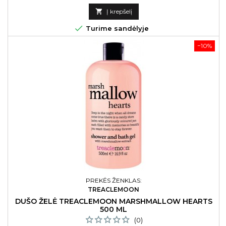
kaina

Į krepšelį

Turime sandėlyje
−10%
PREKĖS ŽENKLAS:
TREACLEMOON
DUŠO ŽELĖ TREACLEMOON MARSHMALLOW HEARTS
500 ML
(0)