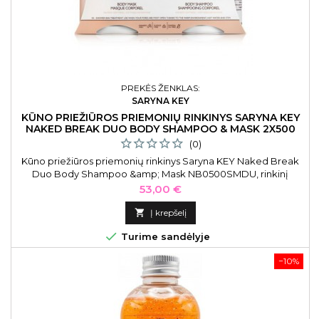
PREKĖS ŽENKLAS:
SARYNA KEY
KŪNO PRIEŽIŪROS PRIEMONIŲ RINKINYS SARYNA KEY
NAKED BREAK DUO BODY SHAMPOO & MASK 2X500
ML
(0)
Kūno priežiūros priemonių rinkinys Saryna KEY Naked Break
Duo Body Shampoo &amp; Mask NB0500SMDU, rinkinį
sudaro: kūno prausiklis ir kaukė kūnui, 2 x 500 ml
Kaina
53,00 €

Į krepšelį

Turime sandėlyje
−10%