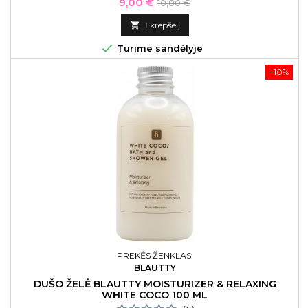
Kaina
Bazinė
9,00 €
10,00 €
kaina

Į krepšelį

Turime sandėlyje
−10%
PREKĖS ŽENKLAS:
BLAUTTY
DUŠO ŽELĖ BLAUTTY MOISTURIZER & RELAXING
WHITE COCO 100 ML