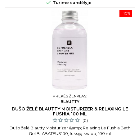

Turime sandėlyje
−10%
PREKĖS ŽENKLAS:
BLAUTTY
DUŠO ŽELĖ BLAUTTY MOISTURIZER & RELAXING LE
FUSHIA 100 ML
(0)
Dušo želė Blautty Moisturizer &amp; Relaxing Le Fushia Bath
Gel BLABATFUS100, fuksijų kvapo, 100 ml