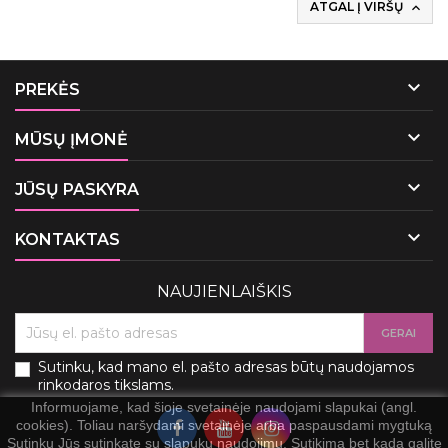
ATGAL Į VIRŠŲ


PREKĖS

MŪSŲ ĮMONĖ

JŪSŲ PASKYRA

KONTAKTAS
NAUJIENLAIŠKIS
Sutinku, kad mano el. pašto adresas būtų naudojamos
rinkodaros tikslams.
Informuojame, kad šioje svetainėje naudojami slapukai (angl.
cookies). Toliau naršydami svetainėje arba paspausdami mygtuką
Sutinku Jūs sutinkate su slapukų naudojimu. Sutikimą bet kada galite