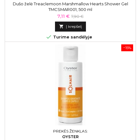
Dušo želė Treaclemoon Marshmallow Hearts Shower Gel
TMCSMAR001, 500 ml
Kaina
Bazinė
7,11 €
7,90 €
kaina

Į krepšelį

Turime sandėlyje
−15%
PREKĖS ŽENKLAS:
OYSTER