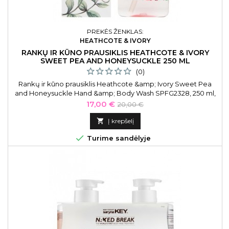
PREKĖS ŽENKLAS:
HEATHCOTE & IVORY
RANKŲ IR KŪNO PRAUSIKLIS HEATHCOTE & IVORY
SWEET PEA AND HONEYSUCKLE 250 ML
(0)
Rankų ir kūno prausiklis Heathcote &amp; Ivory Sweet Pea
and Honeysuckle Hand &amp; Body Wash SPFG2328, 250 ml,
drėkinantis
Kaina
Bazinė
17,00 €
20,00 €
kaina

Į krepšelį

Turime sandėlyje