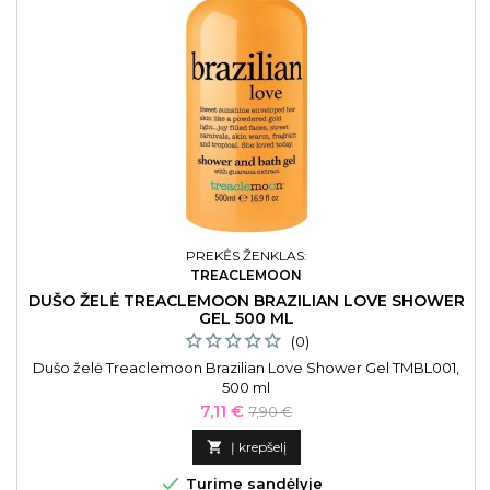
PREKĖS ŽENKLAS:
TREACLEMOON
DUŠO ŽELĖ TREACLEMOON BRAZILIAN LOVE SHOWER
GEL 500 ML
(0)
Dušo želė Treaclemoon Brazilian Love Shower Gel TMBL001,
500 ml
Kaina
Bazinė
7,11 €
7,90 €
kaina

Į krepšelį

Turime sandėlyje