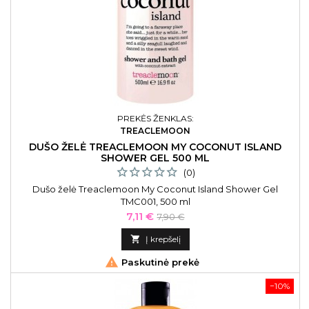
PREKĖS ŽENKLAS:
TREACLEMOON
DUŠO ŽELĖ TREACLEMOON MY COCONUT ISLAND
SHOWER GEL 500 ML
(0)
Dušo želė Treaclemoon My Coconut Island Shower Gel
TMC001, 500 ml
Kaina
Bazinė
7,11 €
7,90 €
kaina

Į krepšelį

Paskutinė prekė
−10%