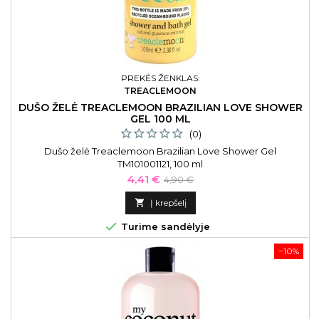
PREKĖS ŽENKLAS:
TREACLEMOON
DUŠO ŽELĖ TREACLEMOON BRAZILIAN LOVE SHOWER
GEL 100 ML
(0)
Dušo želė Treaclemoon Brazilian Love Shower Gel
TM101001121, 100 ml
Kaina
Bazinė
4,41 €
4,90 €
kaina

Į krepšelį

Turime sandėlyje
−10%