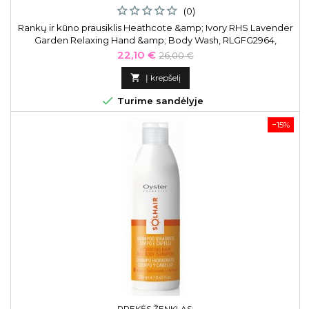
(0)
Rankų ir kūno prausiklis Heathcote &amp; Ivory RHS Lavender
Garden Relaxing Hand &amp; Body Wash, RLGFG2964,
stikliniame butelyje, 470 ml
Kaina
Bazinė
22,10 €
26,00 €
kaina

Į krepšelį

Turime sandėlyje
−15%
PREKĖS ŽENKLAS: