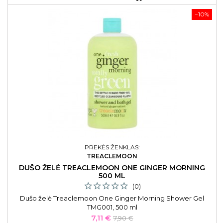
−10%
PREKĖS ŽENKLAS:
TREACLEMOON
DUŠO ŽELĖ TREACLEMOON ONE GINGER MORNING
500 ML
(0)
Dušo želė Treaclemoon One Ginger Morning Shower Gel
TMG001, 500 ml
Kaina
Bazinė
7,11 €
7,90 €