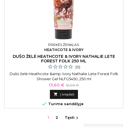
PREKĖS ŽENKLAS:
HEATHCOTE & IVORY
DUŠO ŽELĖ HEATHCOTE & IVORY NATHALIE LETE
FOREST FOLK 250 ML
(0)
Dušo želė Heathcote &amp; Ivory Nathalie Lete Forest Folk
Shower Gel NLFG5450, 250 ml
Kaina
Bazinė
13,60 €
16,00 €
kaina

Į krepšelį

Turime sandėlyje
1
2
Tęsti
