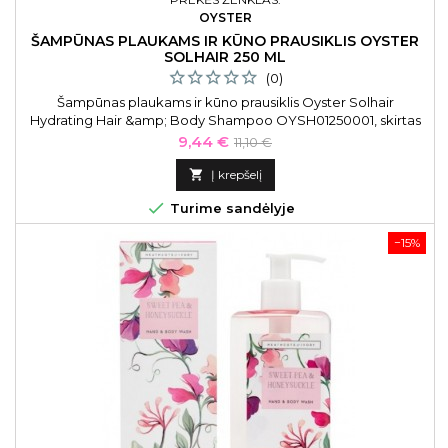
OYSTER
ŠAMPŪNAS PLAUKAMS IR KŪNO PRAUSIKLIS OYSTER
SOLHAIR 250 ML
(0)
Šampūnas plaukams ir kūno prausiklis Oyster Solhair
Hydrating Hair &amp; Body Shampoo OYSH01250001, skirtas
plaukams ir kūnui, 250 ml
Kaina
Bazinė
9,44 €
11,10 €
kaina

Į krepšelį

Turime sandėlyje
−15%