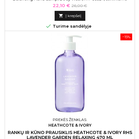
butelyje, 470 ml
Kaina
Bazinė
22,10 €
26,00 €
kaina

Į krepšelį

Turime sandėlyje
−15%
PREKĖS ŽENKLAS:
HEATHCOTE & IVORY
RANKŲ IR KŪNO PRAUSIKLIS HEATHCOTE & IVORY RHS
LAVENDER GARDEN RELAXING 470 ML