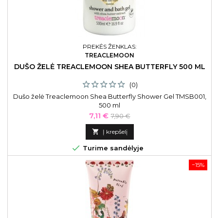
PREKĖS ŽENKLAS:
TREACLEMOON
DUŠO ŽELĖ TREACLEMOON SHEA BUTTERFLY 500 ML
(0)
Dušo želė Treaclemoon Shea Butterfly Shower Gel TMSB001,
500 ml
Kaina
Bazinė
7,11 €
7,90 €
kaina

Į krepšelį

Turime sandėlyje
−15%