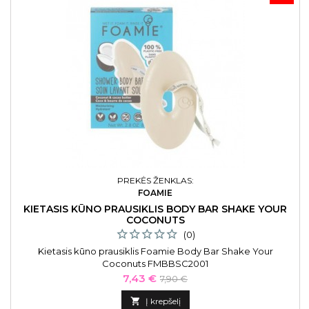
PREKĖS ŽENKLAS:
FOAMIE
KIETASIS KŪNO PRAUSIKLIS BODY BAR SHAKE YOUR
COCONUTS
(0)
Kietasis kūno prausiklis Foamie Body Bar Shake Your
Coconuts FMBBSC2001
Kaina
Bazinė
7,43 €
7,90 €
kaina

Į krepšelį