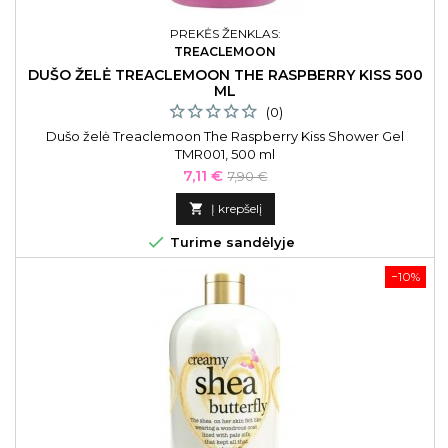
PREKĖS ŽENKLAS:
TREACLEMOON
DUŠO ŽELĖ TREACLEMOON THE RASPBERRY KISS 500
ML
(0)
Dušo želė Treaclemoon The Raspberry Kiss Shower Gel
TMR001, 500 ml
Kaina
Bazinė
7,11 €
7,90 €
kaina

Į krepšelį

Turime sandėlyje
−10%