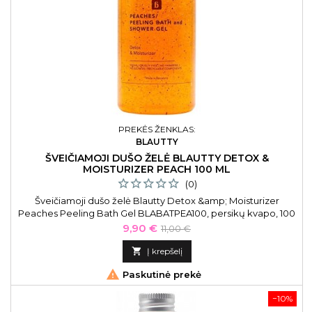
PREKĖS ŽENKLAS:
BLAUTTY
ŠVEIČIAMOJI DUŠO ŽELĖ BLAUTTY DETOX &
MOISTURIZER PEACH 100 ML
(0)
Šveičiamoji dušo želė Blautty Detox &amp; Moisturizer
Peaches Peeling Bath Gel BLABATPEA100, persikų kvapo, 100
ml
Kaina
Bazinė
9,90 €
11,00 €
kaina

Į krepšelį

Paskutinė prekė
−10%