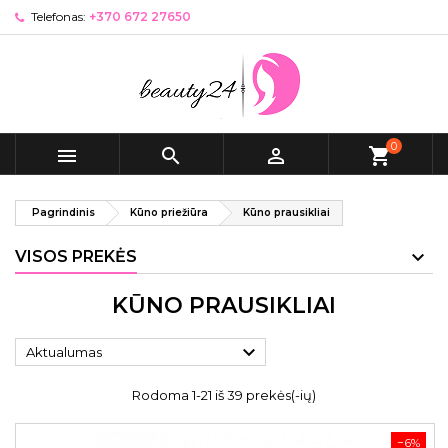
Telefonas:
+370 672 27650
0



shopping_cart
Pagrindinis
Kūno priežiūra
Kūno prausikliai
VISOS PREKĖS
KŪNO PRAUSIKLIAI

Aktualumas
Rodoma 1-21 iš 39 prekės(-ių)
−6%