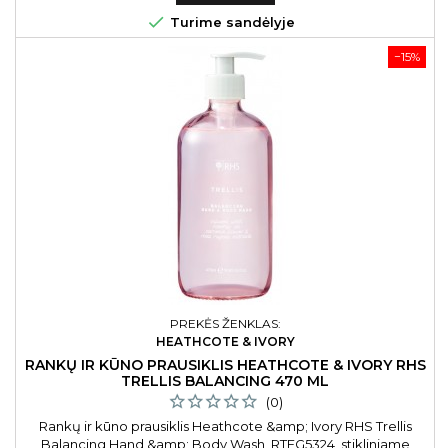

Turime sandėlyje
−15%
PREKĖS ŽENKLAS:
HEATHCOTE & IVORY
RANKŲ IR KŪNO PRAUSIKLIS HEATHCOTE & IVORY RHS
TRELLIS BALANCING 470 ML
(0)
Rankų ir kūno prausiklis Heathcote &amp; Ivory RHS Trellis
Balancing Hand &amp; Body Wash, RTFG5324, stikliniame