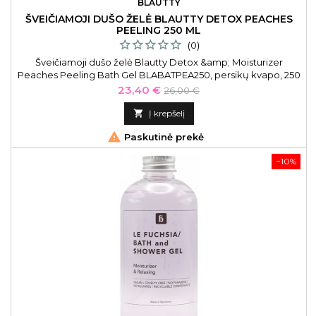
BLAUTTY
ŠVEIČIAMOJI DUŠO ŽELĖ BLAUTTY DETOX PEACHES
PEELING 250 ML
(0)
Šveičiamoji dušo želė Blautty Detox &amp; Moisturizer
Peaches Peeling Bath Gel BLABATPEA250, persikų kvapo, 250
ml
Kaina
Bazinė
23,40 €
26,00 €
kaina

Į krepšelį

Paskutinė prekė
−10%