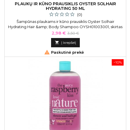
PLAUKŲ IR KŪNO PRAUSIKLIS OYSTER SOLHAIR
HYDRATING 50 ML
(0)
Šampūnas plaukams ir kūno prausiklis Oyster Solhair
Hydrating Hair &amp; Body Shampoo OYSH01003001, skirtas
plaukams ir kūnui, 50 ml
Kaina
Bazinė
2,98 €
3,50 €
kaina

Į krepšelį

Paskutinė prekė
−10%