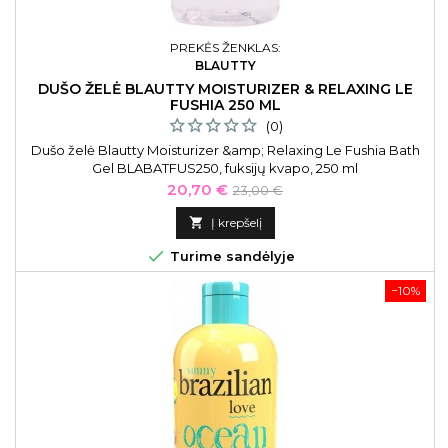
PREKĖS ŽENKLAS:
BLAUTTY
DUŠO ŽELĖ BLAUTTY MOISTURIZER & RELAXING LE
FUSHIA 250 ML
(0)
Dušo želė Blautty Moisturizer &amp; Relaxing Le Fushia Bath
Gel BLABATFUS250, fuksijų kvapo, 250 ml
Kaina
Bazinė
20,70 €
23,00 €
kaina

Į krepšelį

Turime sandėlyje
−10%