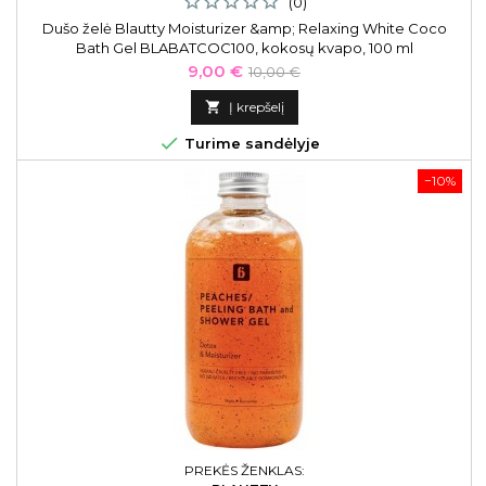
(0)
Dušo želė Blautty Moisturizer &amp; Relaxing White Coco
Bath Gel BLABATCOC100, kokosų kvapo, 100 ml
Kaina
Bazinė
9,00 €
10,00 €
kaina

Į krepšelį

Turime sandėlyje
−10%
PREKĖS ŽENKLAS: