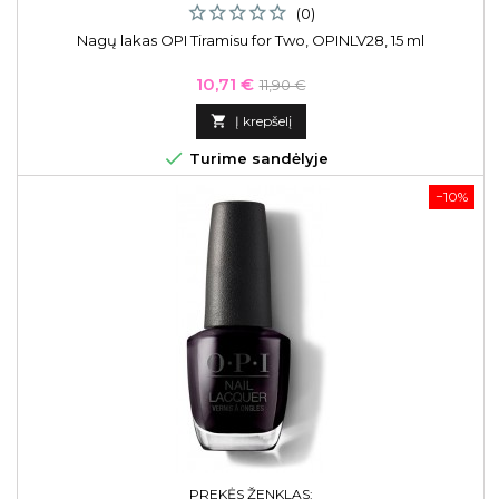
(0)
Nagų lakas OPI Tiramisu for Two, OPINLV28, 15 ml
Kaina
Bazinė
10,71 €
11,90 €
kaina

Į krepšelį

Turime sandėlyje
−10%
PREKĖS ŽENKLAS: