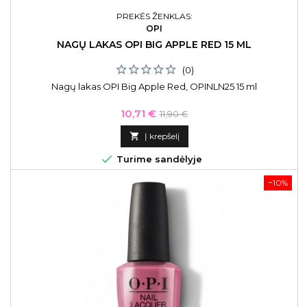
PREKĖS ŽENKLAS:
OPI
NAGŲ LAKAS OPI BIG APPLE RED 15 ML
(0)
Nagų lakas OPI Big Apple Red, OPINLN25 15 ml
Kaina
Bazinė
10,71 €
11,90 €
kaina

Į krepšelį

Turime sandėlyje
−10%