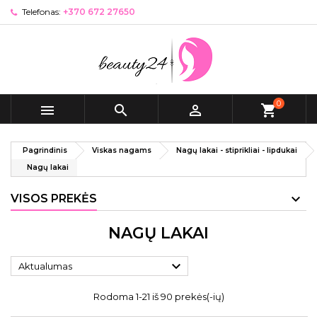
Telefonas:
+370 672 27650
0



shopping_cart
Pagrindinis
Viskas nagams
Nagų lakai - stiprikliai - lipdukai
Nagų lakai
VISOS PREKĖS
NAGŲ LAKAI

Aktualumas
Rodoma 1-21 iš 90 prekės(-ių)