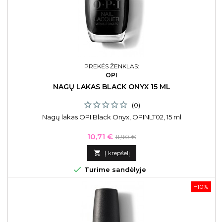
PREKĖS ŽENKLAS:
OPI
NAGŲ LAKAS BLACK ONYX 15 ML
(0)
Nagų lakas OPI Black Onyx, OPINLT02, 15 ml
Kaina
Bazinė
10,71 €
11,90 €
kaina

Į krepšelį

Turime sandėlyje
−10%