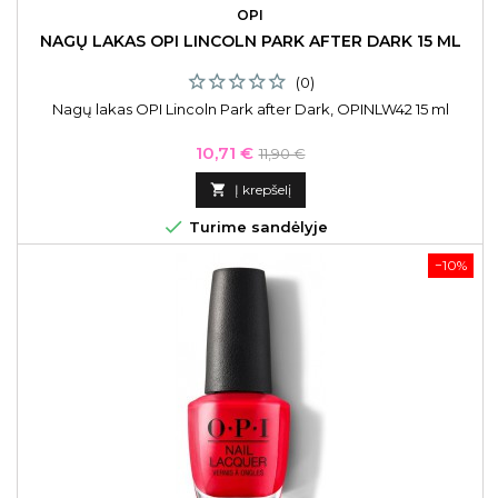
OPI
NAGŲ LAKAS OPI LINCOLN PARK AFTER DARK 15 ML
(0)
Nagų lakas OPI Lincoln Park after Dark, OPINLW42 15 ml
Kaina
Bazinė
10,71 €
11,90 €
kaina

Į krepšelį

Turime sandėlyje
−10%