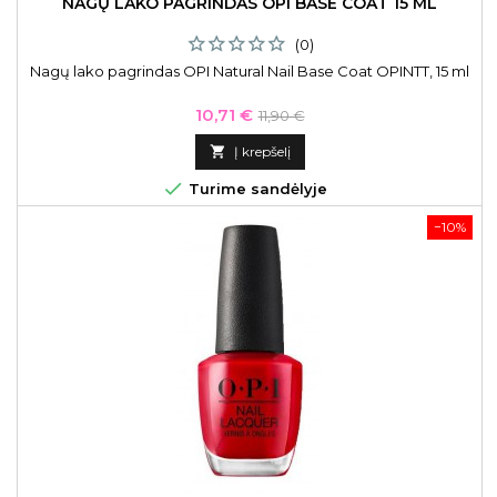
NAGŲ LAKO PAGRINDAS OPI BASE COAT 15 ML
(0)
Nagų lako pagrindas OPI Natural Nail Base Coat OPINTT, 15 ml
Kaina
Bazinė
10,71 €
11,90 €
kaina

Į krepšelį

Turime sandėlyje
−10%