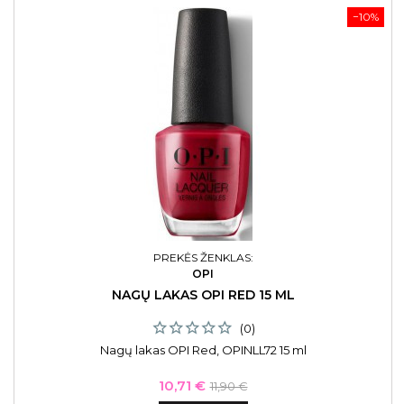
−10%
PREKĖS ŽENKLAS:
OPI
NAGŲ LAKAS OPI RED 15 ML
(0)
Nagų lakas OPI Red, OPINLL72 15 ml
Kaina
Bazinė
10,71 €
11,90 €