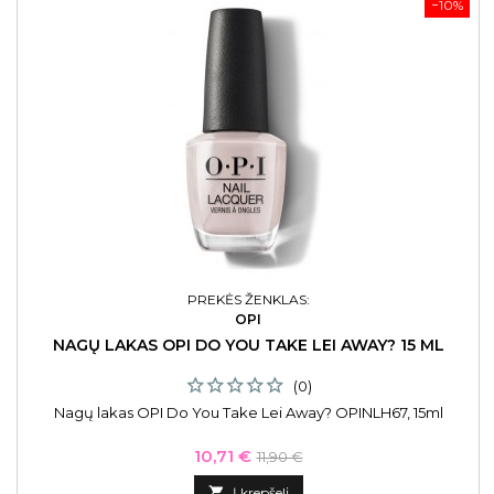
−10%
PREKĖS ŽENKLAS:
OPI
NAGŲ LAKAS OPI DO YOU TAKE LEI AWAY? 15 ML
(0)
Nagų lakas OPI Do You Take Lei Away? OPINLH67, 15ml
Kaina
Bazinė
10,71 €
11,90 €
kaina

Į krepšelį