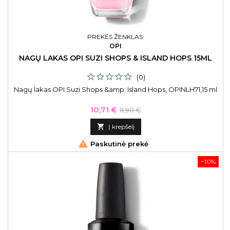
PREKĖS ŽENKLAS:
OPI
NAGŲ LAKAS OPI SUZI SHOPS & ISLAND HOPS 15ML
(0)
Nagų lakas OPI Suzi Shops &amp; Island Hops, OPINLH71,15 ml
Kaina
Bazinė
10,71 €
11,90 €
kaina

Į krepšelį

Paskutinė prekė
−10%