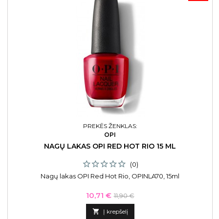
PREKĖS ŽENKLAS:
OPI
NAGŲ LAKAS OPI RED HOT RIO 15 ML
(0)
Nagų lakas OPI Red Hot Rio, OPINLA70, 15ml
Kaina
Bazinė
10,71 €
11,90 €
kaina

Į krepšelį