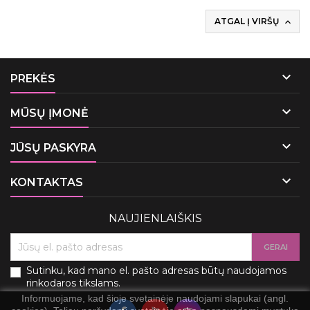
ATGAL Į VIRŠŲ


PREKĖS

MŪSŲ ĮMONĖ

JŪSŲ PASKYRA

KONTAKTAS
NAUJIENLAIŠKIS
Sutinku, kad mano el. pašto adresas būtų naudojamos
rinkodaros tikslams.
Informuojame, kad šioje svetainėje naudojami slapukai (angl.