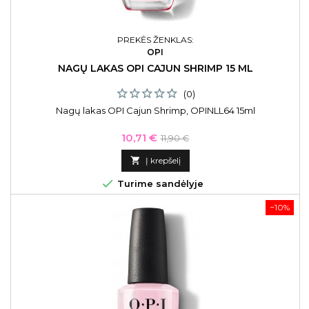
PREKĖS ŽENKLAS:
OPI
NAGŲ LAKAS OPI CAJUN SHRIMP 15 ML
(0)
Nagų lakas OPI Cajun Shrimp, OPINLL64 15ml
Kaina
Bazinė
10,71 €
11,90 €
kaina

Į krepšelį

Turime sandėlyje
−10%