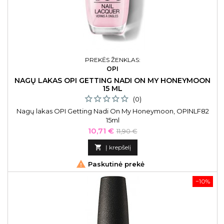
PREKĖS ŽENKLAS:
OPI
NAGŲ LAKAS OPI GETTING NADI ON MY HONEYMOON
15 ML
(0)
Nagų lakas OPI Getting Nadi On My Honeymoon, OPINLF82
15ml
Kaina
Bazinė
10,71 €
11,90 €
kaina

Į krepšelį

Paskutinė prekė
−10%