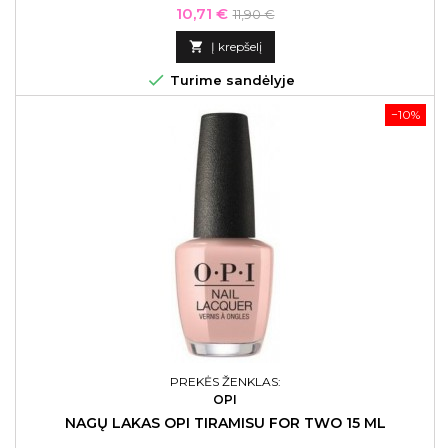
Kaina
Bazinė
10,71 €
11,90 €
kaina

Į krepšelį

Turime sandėlyje
−10%
PREKĖS ŽENKLAS:
OPI
NAGŲ LAKAS OPI TIRAMISU FOR TWO 15 ML