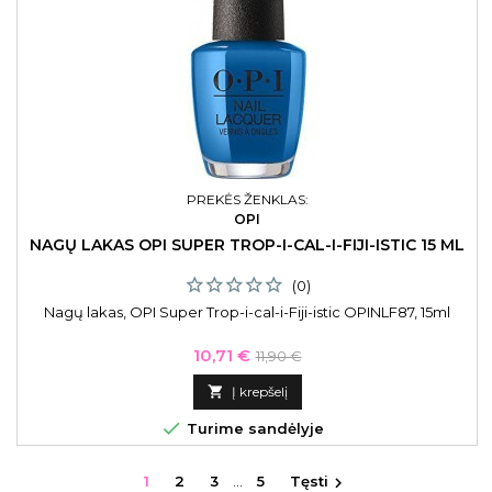
PREKĖS ŽENKLAS:
OPI
NAGŲ LAKAS OPI SUPER TROP-I-CAL-I-FIJI-ISTIC 15 ML
(0)
Nagų lakas, OPI Super Trop-i-cal-i-Fiji-istic OPINLF87, 15ml
Kaina
Bazinė
10,71 €
11,90 €
kaina

Į krepšelį

Turime sandėlyje
1
2
3
…
5
Tęsti
