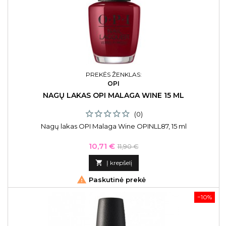
PREKĖS ŽENKLAS:
OPI
NAGŲ LAKAS OPI MALAGA WINE 15 ML
(0)
Nagų lakas OPI Malaga Wine OPINLL87, 15 ml
Kaina
Bazinė
10,71 €
11,90 €
kaina

Į krepšelį

Paskutinė prekė
−10%