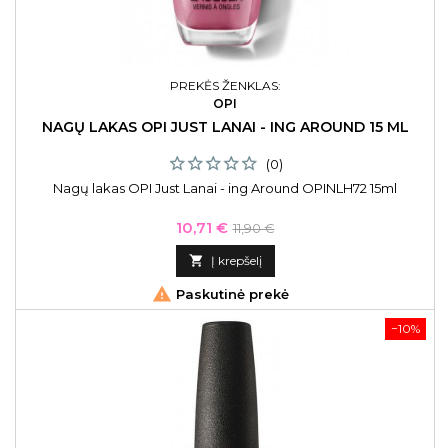
PREKĖS ŽENKLAS:
OPI
NAGŲ LAKAS OPI JUST LANAI - ING AROUND 15 ML
(0)
Nagų lakas OPI Just Lanai - ing Around OPINLH72 15ml
Kaina
Bazinė
10,71 €
11,90 €
kaina

Į krepšelį

Paskutinė prekė
−10%