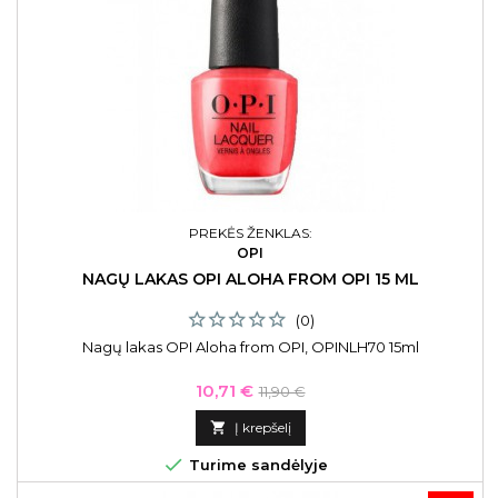
PREKĖS ŽENKLAS:
OPI
NAGŲ LAKAS OPI ALOHA FROM OPI 15 ML
(0)
Nagų lakas OPI Aloha from OPI, OPINLH70 15ml
Kaina
Bazinė
10,71 €
11,90 €
kaina

Į krepšelį

Turime sandėlyje