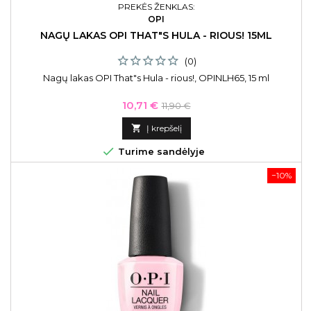
PREKĖS ŽENKLAS:
OPI
NAGŲ LAKAS OPI THAT"S HULA - RIOUS! 15ML
(0)
Nagų lakas OPI That"s Hula - rious!, OPINLH65, 15 ml
Kaina
Bazinė
10,71 €
11,90 €
kaina

Į krepšelį

Turime sandėlyje
−10%