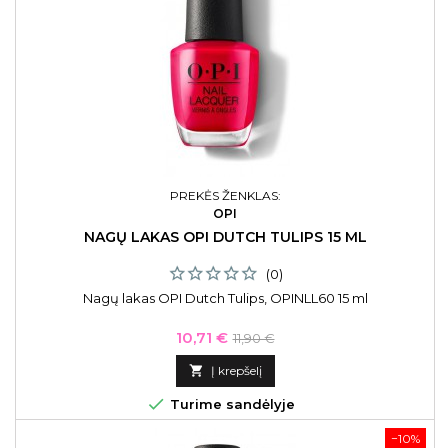
PREKĖS ŽENKLAS:
OPI
NAGŲ LAKAS OPI DUTCH TULIPS 15 ML
(0)
Nagų lakas OPI Dutch Tulips, OPINLL60 15 ml
Kaina
Bazinė
10,71 €
11,90 €
kaina

Į krepšelį

Turime sandėlyje
−10%