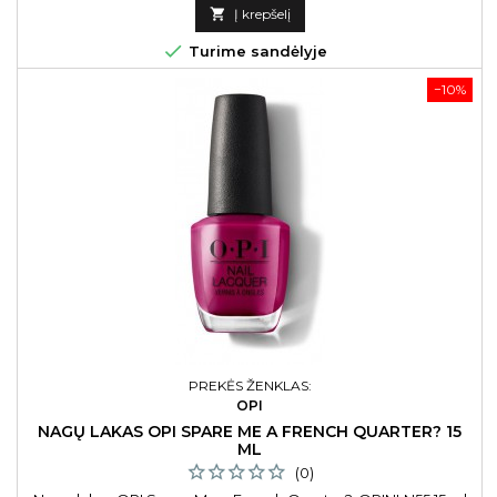
kaina

Į krepšelį

Turime sandėlyje
−10%
PREKĖS ŽENKLAS:
OPI
NAGŲ LAKAS OPI SPARE ME A FRENCH QUARTER? 15
ML
(0)