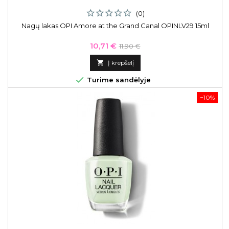
(0)
Nagų lakas OPI Amore at the Grand Canal OPINLV29 15ml
Kaina
Bazinė
10,71 €
11,90 €
kaina

Į krepšelį

Turime sandėlyje
−10%