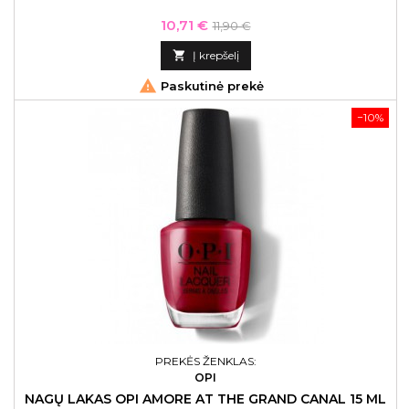
Kaina
Bazinė
10,71 €
11,90 €
kaina

Į krepšelį

Paskutinė prekė
−10%
PREKĖS ŽENKLAS:
OPI
NAGŲ LAKAS OPI AMORE AT THE GRAND CANAL 15 ML