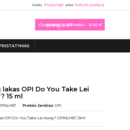
Sveiki,
Prisijungti
arba
Sukurti paskyrą
shopping_cart
Krepšelis:
0
Prekės - 0,00 €
PRISTATYMAS
 lakas OPI Do You Take Lei
? 15 ml
PINLH67
Prekės ženklas
OPI
as OPI Do You Take Lei Away? OPINLH67, 15ml