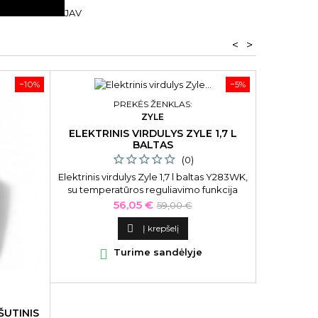
JAV
<
>
−10%
−5%
PREKĖS ŽENKLAS:
ZYLE
AR
ELEKTRINIS VIRDULYS ZYLE 1,7 L
BALTAS
GELIS-
GLOS
(0)
Elektrinis virdulys Zyle 1,7 l baltas Y283WK,
Gelis-lakas 
su temperatūros reguliavimo funkcija
Kaina
Bazinė
56,05 €
59,00 €
kaina

Į krepšelį

Turime sandėlyje

ŠUTINIS