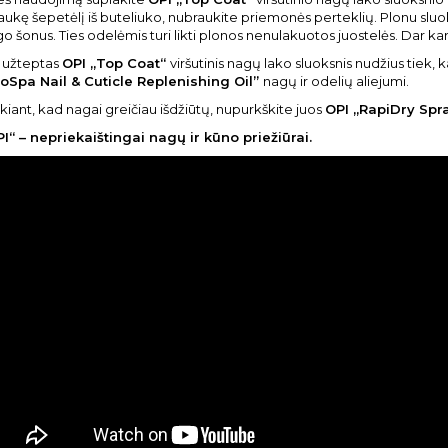
raukę šepetėlį iš buteliuko, nubraukite priemonės perteklių. Plonu slu
o šonus. Ties odelėmis turi likti plonos nenulakuotos juostelės. Dar k
 užteptas
OPI „Top Coat“
viršutinis nagų lako sluoksnis nudžius tiek,
roSpa Nail
& Cuticle Replenishing Oil”
nagų ir odelių aliejumi.
kiant, kad nagai greičiau išdžiūtų, nupurkškite juos
OPI „RapiDry Spra
I“ – nepriekaištingai nagų ir kūno priežiūrai.