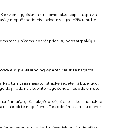
ekvienas jų išskirtinis ir individualus, kaip ir atspalvių
asižymi ypač sodriomis spalvomis, ilgaamžiškumu bei
siems metų laikams ir derės prie visų odos atspalvių. O
ond-Aid pH Balancing Agent“
ir leiskite nagams
kad turinys išsimaišytų. Ištraukę šepetėlį iš buteliuko,
o dalį. Tada nulakuokite nago šonus. Ties odelėmis turi
ai išsimaišytų. Ištraukę šepetėlį iš buteliuko, nubraukite
 nulakuokite nago šonus. Ties odelėmis turi likti plonos
 priemonės buteliuką, kad turinys tinkamai susimaišytų.