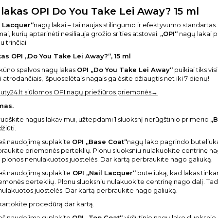
lakas OPI Do You Take Lei Away? 15 ml
l Lacquer“
nagų lakai – tai naujas stilingumo ir efektyvumo standartas. Ki
i, kurių aptarinėti nesiliauja grožio srities atstovai.
„OPI“
nagų lakai p
 trinčiai.
as OPI „Do You Take Lei Away?“, 15 ml
 kūno spalvos nagų lakas
OPI „Do You Take Lei Away“
puikiai tiks vi
 atrodančiais, išpuoselėtais nagais galėsite džiaugtis net iki 7 dienų!
uty24.lt siūlomos OPI nagų priežiūros priemonės→
mas.
uoškite nagus lakavimui, užtepdami 1 sluoksnį nerūgštinio primerio
„B
žiūti.
eš naudojimą suplakite
OPI „Base Coat“
nagų lako pagrindo buteliuką, 
raukite priemonės perteklių. Plonu sluoksniu nulakuokite centrinę nag
ti plonos nenulakuotos juostelės. Dar kartą perbraukite nago galiuką.
eš naudojimą suplakite
OPI „Nail Lacquer“
buteliuką, kad lakas tinkam
emonės perteklių. Plonu sluoksniu nulakuokite centrinę nago dalį. Tada
ulakuotos juostelės. Dar kartą perbraukite nago galiuką.
artokite procedūrą dar kartą.
eš naudojimą suplakite
OPI „Top Coat“
viršutinio nagų lako sluoksnio