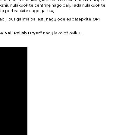
oksniu nulakuokite centrinę nago dalį. Tada nulakuokite
artą perbraukite nago galiuką.
 kad jį bus galima paliesti, nagų odeles patepkite
OPI
y Nail Polish Dryer“
nagų lako džiovikliu.