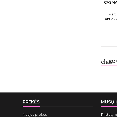
CASMA
Mait
Antiox
CASA410
chat
KOM
PREKĖS
MŪSŲ 
Naujos prekės
Pristaty