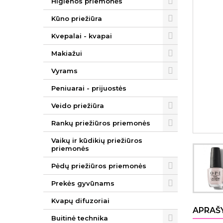
Higienos priemonės
Kūno priežiūra
Kvepalai - kvapai
Makiažui
Vyrams
Peniuarai - prijuostės
Veido priežiūra
Rankų priežiūros priemonės
Vaikų ir kūdikių priežiūros
priemonės
Pėdų priežiūros priemonės
Prekės gyvūnams
Kvapų difuzoriai
APRAŠ
Buitinė technika