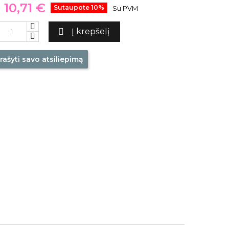
10,71 €
Sutaupote 10%
Su PVM

Į krepšelį
rašyti savo atsiliepimą