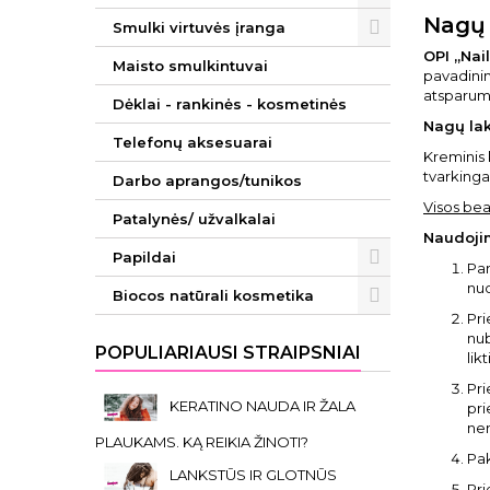
Nagų 
Smulki virtuvės įranga
OPI „Nai
Maisto smulkintuvai
pavadinima
atsparumu
Dėklai - rankinės - kosmetinės
Nag
ų
lak
Telefonų aksesuarai
Kreminis
tvarkingai
Darbo aprangos/tunikos
Visos bea
Patalynės/ užvalkalai
Naudoji
Papildai
Par
nud
Biocos natūrali kosmetika
Pri
nub
POPULIARIAUSI STRAIPSNIAI
lik
Pri
KERATINO NAUDA IR ŽALA
pri
nen
PLAUKAMS. KĄ REIKIA ŽINOTI?
Pak
LANKSTŪS IR GLOTNŪS
Pri