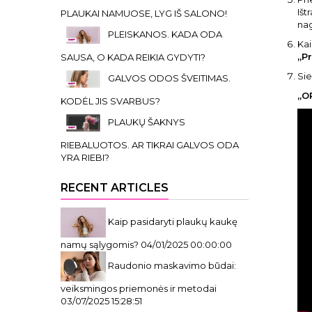
Išt
PLAUKAI NAMUOSE, LYG IŠ SALONO!
nag
PLEISKANOS. KADA ODA
Kai
„P
SAUSA, O KADA REIKIA GYDYTI?
Sie
GALVOS ODOS ŠVEITIMAS.
„OP
KODĖL JIS SVARBUS?
PLAUKŲ ŠAKNYS
RIEBALUOTOS. AR TIKRAI GALVOS ODA
YRA RIEBI?
RECENT ARTICLES
Kaip pasidaryti plaukų kaukę
namų sąlygomis?
04/01/2025 00:00:00
Raudonio maskavimo būdai:
veiksmingos priemonės ir metodai
03/07/2025 15:28:51