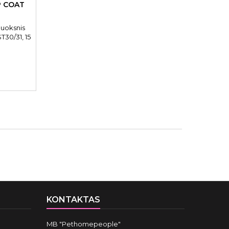
P COAT
sluoksnis
T30/31, 15
KONTAKTAS
MB "Pethomepeople"