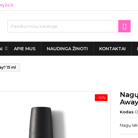
y24.lt

AI
APIE MUS
NAUDINGA ŽINOTI
KONTAKTAI
y? 15 ml
Nagų
−10%
Away
Kodas
O
Nagų lak