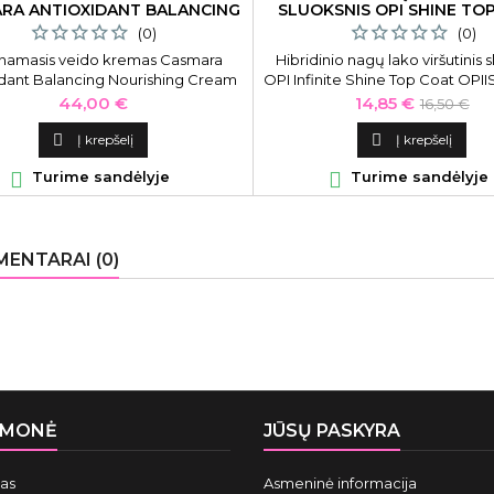
RA ANTIOXIDANT BALANCING
SLUOKSNIS OPI SHINE TO
50 ML
(0)
(0)
inamasis veido kremas Casmara
Hibridinio nagų lako viršutinis 
idant Balancing Nourishing Cream
OPI Infinite Shine Top Coat OPIIS
02, antioksidacinis, su Goji uogų
ml
Kaina
Kaina
Bazinė
44,00 €
14,85 €
16,50 €
ekstraktu, 50 ml
kaina

Į krepšelį

Į krepšelį

Turime sandėlyje

Turime sandėlyje
ENTARAI (0)
ĮMONĖ
JŪSŲ PASKYRA
mas
Asmeninė informacija