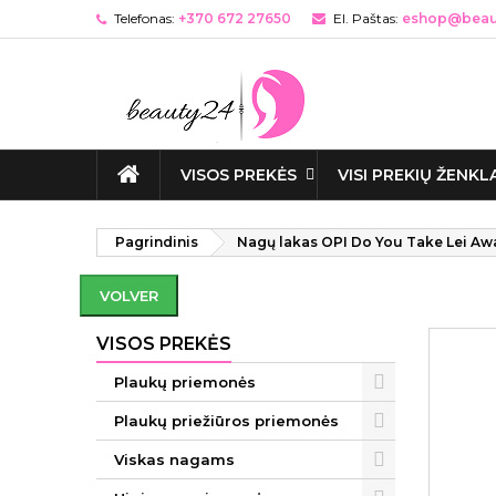
Telefonas:
+370 672 27650
El. Paštas:
eshop@beaut
VISOS PREKĖS
VISI PREKIŲ ŽENKL
Pagrindinis
Nagų lakas OPI Do You Take Lei Awa
VOLVER
VISOS PREKĖS
Plaukų priemonės
Plaukų priežiūros priemonės
Viskas nagams