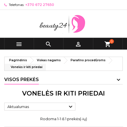
Telefonas:
+370 672 27650
0



shopping_cart
Pagrindinis
Viskas nagams
Parafino procedūroms
Vonelės ir kiti priedai
VISOS PREKĖS
VONELĖS IR KITI PRIEDAI

Aktualumas
Rodoma 1-1 iš 1 prekės(-ių)