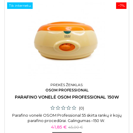
Tik internetu
−7%
PREKĖS ŽENKLAS:
OSOM PROFESSIONAL
PARAFINO VONELĖ OSOM PROFESSIONAL 150W
(0)
Parafino vonelė OSOM Professional 55 skirta rankų ir kojų
parafino procedūrai. Galingumas –150 W.
Kaina
Bazinė
41,85 €
45,00 €