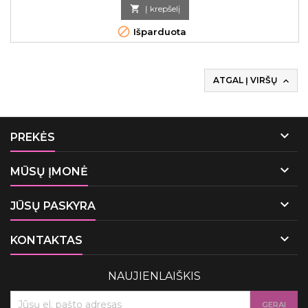
kaina

Į krepšelį

Išparduota
ATGAL Į VIRŠŲ


PREKĖS

MŪSŲ ĮMONĖ

JŪSŲ PASKYRA

KONTAKTAS
NAUJIENLAIŠKIS