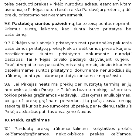
teisę perduoti prekes Pirkėjo nurodytu adresu esančiam kitam
asmeniui, o Pirkėjas neturi teisės reikšti Pardavėjui pretenzijų dėl
prekių pristatymo netinkamam asmeniui.
9.6.
Pastebėję siuntos pažeidimą
, turite teisę siuntos nepriimti.
Priėmus siuntą, laikoma, kad siunta buvo pristatyta be
pažeidimų.
9.7. Pirkėjas visais atvejais pristatymo metu pastebėjęs pakuotės
pažeidimus, pristatytų prekių kiekio neatitikimus, privalo kurjerio
pateikiamame siuntos pristatymo dokumente nurodyti
pastabas. Tai Pirkėjas privalo padaryti dalyvaujant kurjeriui.
Pirkėjui nepatikrinus pakuotės, pristatytų prekių kiekio ir kurjerio
pateikiamame siuntos pristatymo dokumente nenurodžius šių
trūkumų, siunta yra laikoma pristatyta tinkama ir nepažeista.
9.8. Jei Pirkėjas neatsiima prekių per nustatytą terminą ar jų
nepavyksta įteikti Pirkėjui ir Pirkėjas buvo sumokėjęs už prekes,
tokios prekės grąžinamos Pardavėjui, užsakymas anuliuojamas,
pinigai už prekę grąžinami pervedant į tą pačią atsiskaitomąją
sąskaitą, iš kurios buvo sumokėta už prekę, per 14 dienų, tačiau iš
Pirkėjo atskaičius patirtas pristatymo išlaidas.
10. Prekių grąžinimas
10.1. Parduotų prekių trūkumai šalinami, kokybiškos prekės
keičiamos/grąžinamos, nekokybiškos prekės keičiamos,