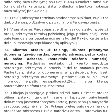
turite teisę savo užsakymą anuliuoti ir Jūsų sumokėta suma bus
Jums grąžinta, kartu su pristatymo išlaidomis (jei toks mokestis
buvo taikytas) per 14 dienų.
9.2. Prekių pristatymo terminas pradedamas skaičiuoti nuo kitos
darbo dienos po Užsakymo patvirtinimo iš Pardavėjo pusės.
9.3. Visais atvejais Pardavėjas atleidžiamas nuo atsakomybės už
prekių pristatymo terminų pažeidimą, jeigu prekės Pirkėjui nėra
pateikiamos arba pateikiamos ne laiku dėl Pirkėjo kaltės arba
dėl nuo Pardavėjo nepriklausančių aplinkybių.
9.4.
Klientas atsako už teisingų siuntos pristatymo
duomenų (gavėjo vardas, pavardė, adresas, pašto kodas,
el. pašto adresas, kontaktinis telefono numeris),
nurodymą.
Pardavėjas neatsako už kliento nurodytus
neteisingus pristatymo duomenis ir dėl to praradus prekes.
Pasikeitus pristatymo duomenims, ar pastebėjus, kad įvesti
neteisingi pristatymo duomenys
prašome kuo skubiau mus
informuoti el.paštu
eshop@beauty24.lt
arba klientų
aptarnavimo telefonu +370 672 27650.
9.5. Pirkėjas įsipareigoja prekes priimti pats. Priimant prekes
būtina pateikti galiojantį asmens tapatybę patvirtinantį
dokumentą (asmens tapatybės kortelę, pasą ar naujo pavyzdžio
vairuotojo pažymėjimą). Jei Pirkėjas prekių pats nepriima nors
prekės yra pristatytos Pirkėjo nurodytu adresu, Pardavėjas turi