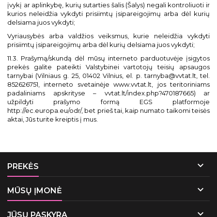
įvykį ar aplinkybę, kurių sutarties šalis (Šalys) negali kontroliuoti ir
kurios neleidžia vykdyti prisiimtų įsipareigojimų arba dėl kurių
delsiama juos vykdyti;
Vyriausybės arba valdžios veiksmus, kurie neleidžia vykdyti
prisiimtų įsipareigojimų arba dėl kurių delsiama juos vykdyti;
11.3. Prašymą/skundą dėl mūsų interneto parduotuvėje įsigytos
prekės galite pateikti Valstybinei vartotojų teisių apsaugos
tarnybai (Vilniaus g. 25, 01402 Vilnius, el. p. tarnyba@vvtat.lt, tel.
852626751, interneto svetainėje www.vvtat.lt, jos teritoriniams
padaliniams apskrityse – vvtat.lt/index.php?470187665) ar
užpildyti prašymo formą EGS platformoje
http://ec.europa.eu/odr/, bet prieš tai, kaip numato taikomi teisės
aktai, Jūs turite kreiptis į mus.

PREKĖS

MŪSŲ ĮMONĖ

JŪSŲ PASKYRA