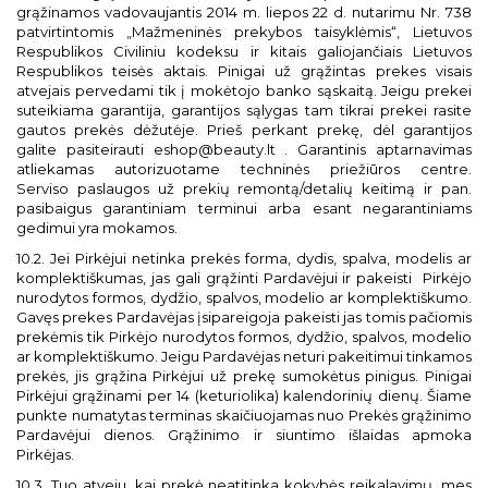
grąžinamos vadovaujantis 2014 m. liepos 22 d. nutarimu Nr. 738
patvirtintomis „Mažmeninės prekybos taisyklėmis“, Lietuvos
Respublikos Civiliniu kodeksu ir kitais galiojančiais Lietuvos
Respublikos teisės aktais. Pinigai už grąžintas prekes visais
atvejais pervedami tik į mokėtojo banko sąskaitą. Jeigu prekei
suteikiama garantija, garantijos sąlygas tam tikrai prekei rasite
gautos prekės dėžutėje.
Prieš perkant prekę, dėl garantijos
galite pasiteirauti eshop@beauty.lt . Garantinis aptarnavimas
atliekamas autorizuotame techninės priežiūros centre.
Serviso paslaugos už prekių remontą/detalių keitimą ir pan.
pasibaigus garantiniam terminui arba esant negarantiniams
gedimui yra mokamos.
10.2. Jei Pirkėjui netinka prekės forma, dydis, spalva, modelis ar
komplektiškumas, jas gali grąžinti Pardavėjui ir pakeisti
Pirkėjo
nurodytos formos, dydžio, spalvos, modelio ar komplektiškumo.
Gavęs prekes Pardavėjas įsipareigoja pakeisti jas tomis pačiomis
prekėmis tik Pirkėjo nurodytos formos, dydžio, spalvos, modelio
ar komplektiškumo. Jeigu Pardavėjas neturi pakeitimui tinkamos
prekės, jis grąžina Pirkėjui už prekę sumokėtus pinigus. Pinigai
Pirkėjui grąžinami per 14 (keturiolika) kalendorinių dienų. Šiame
punkte numatytas terminas skaičiuojamas nuo Prekės grąžinimo
Pardavėjui dienos. Grąžinimo ir siuntimo išlaidas apmoka
Pirkėjas.
10.3. Tuo atveju, kai prekė neatitinka kokybės reikalavimų, mes