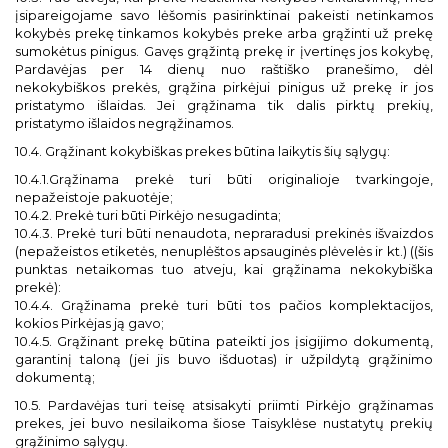
įsipareigojame savo lėšomis pasirinktinai pakeisti netinkamos
kokybės prekę tinkamos kokybės preke arba grąžinti už prekę
sumokėtus pinigus. Gavęs grąžintą prekę ir įvertinęs jos kokybę,
Pardavėjas per 14 dienų nuo raštiško pranešimo, dėl
nekokybiškos prekės, grąžina pirkėjui pinigus už prekę ir jos
pristatymo išlaidas. Jei grąžinama tik dalis pirktų prekių,
pristatymo išlaidos negrąžinamos.
10.4. Grąžinant kokybiškas prekes būtina laikytis šių sąlygų:
10.4.1.Grąžinama prekė turi būti originalioje tvarkingoje,
nepažeistoje pakuotėje;
10.4.2. Prekė turi būti Pirkėjo nesugadinta;
10.4.3. Prekė turi būti nenaudota, nepraradusi prekinės išvaizdos
(nepažeistos etiketės, nenuplėštos apsauginės plėvelės ir kt.) (
(šis
punktas netaikomas tuo atveju, kai grąžinama nekokybiška
prekė):
10.4.4. Grąžinama prekė turi būti tos pačios komplektacijos,
kokios Pirkėjas ją gavo;
10.4.5. Grąžinant prekę būtina pateikti jos įsigijimo dokumentą,
garantinį taloną (jei jis buvo išduotas) ir užpildytą grąžinimo
dokumentą;
10.5. Pardavėjas turi teisę atsisakyti priimti Pirkėjo grąžinamas
prekes, jei buvo nesilaikoma šiose Taisyklėse nustatytų prekių
grąžinimo sąlygų.