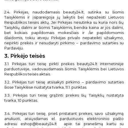
2.4. Pirkėjas, naudodamasis beauty24.lt, sutinka su šiomis
Taisyklėmis ir įsipareigoja jų laikytis bei nepažeisti Lietuvos
Respublikos teisės aktų. Jei Pirkėjas nesutinka su kuria nors šių
Taisyklių dalimi ar šiomis Taisyklėmis, bendra kaina ar jos dalimi,
bet kokiais papildomais mokesčiais ir /ar papildomomis
išlaidomis, tokiu atveju Pirkėjas privalo nepateikti užsakymo,
nepirkti prekės ir nesudaryti pirkimo – pardavimo sutarties su
Pardavėju.
3. Pirkėjo teisės
3.1. Pirkėjas turi teisę pirkti prekes beauty24.lt internetinėje
parduotuvėje, vadovaudamasis šiomis Taisyklėmis bei Lietuvos
Respublikos teisės aktais.
3.2. Pirkėjas turi teisę atsisakyti pirkimo – pardavimo sutarties
šiose Taisyklėse nustatyta tvarka, 11.1. punktas.
3.3. Pirkėjas turi teisę grąžinti prekes šių Taisyklių nustatyta
tvarka, 10 punktas.
3.4. Pirkėjas turi teisę, prieš pristatant prekes, savo užsakymą
anuliuoti, atsiųsdamas el. parduotuvės elektroninio pašto
adresu
eshop@beauty24.lt
apie tai pranešimą kartu su