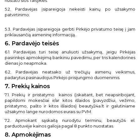
nustato šios Taisyklės.
5.2. Pardavėjas įsipareigoja nekeisti kainų po užsakymo
patvirtinimo.
5.3. Pardavėjas įsipareigoja gerbti Pirkėjo privatumo teisę į jam
priklausančią asmeninę informaciją.
6. Pardavėjo teisės
6.1. Pardavėjas turi teisę anuliuoti užsakymą, jeigu Pirkėjas
pasirinkęs apmokėjimą bankiniu pavedimu, per tris kalendorines
dienas jo neapmoka.
6.2. Pardavėjas neatsako už trečiųjų asmenų veiksmus,
padarytus pasinaudojus Pirkėjo prisijungimo duomenimis.
7. Prekių kainos
7.1. Prekių ir pristatymo
kainos (įskaitant, bet neapsiribojant,
papildomi mokesčiai ir/ar kitos išlaidos (pavyzdžiui, vežimo,
pristatymo, pašto ir kitos išlaidos) beauty24a.lt ir galutiniame
užsakymo lange nurodomos eurais su PVM.
7.2. Apmokant sąskaitą nurodytu terminu, beauty24 el.
parduotuvėje kainos galioja pagal 8 punkto nuostatas.
8. Apmokėjimas