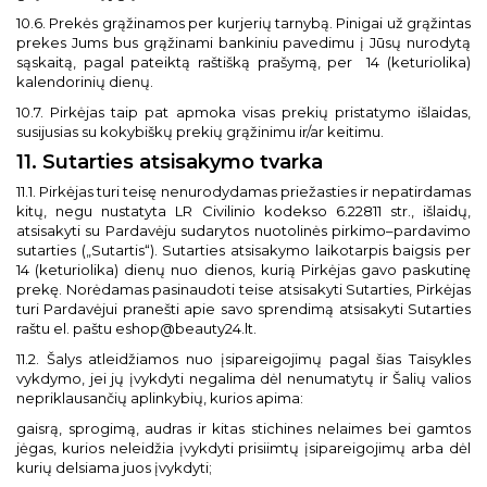
10.6. Prekės grąžinamos per kurjerių tarnybą. Pinigai už grąžintas
prekes Jums bus grąžinami bankiniu pavedimu į Jūsų nurodytą
sąskaitą, pagal pateiktą raštišką prašymą, per
14 (keturiolika)
kalendorinių dienų.
10.7. Pirkėjas taip pat apmoka visas prekių pristatymo išlaidas,
susijusias su kokybiškų prekių grąžinimu ir/ar keitimu.
11. Sutarties atsisakymo tvarka
11.1. Pirkėjas turi teisę nenurodydamas priežasties ir nepatirdamas
kitų, negu nustatyta LR Civilinio kodekso 6.22811 str., išlaidų,
atsisakyti su Pardavėju sudarytos nuotolinės pirkimo–pardavimo
sutarties („Sutartis“). Sutarties atsisakymo laikotarpis baigsis per
14 (keturiolika) dienų nuo dienos, kurią Pirkėjas gavo paskutinę
prekę. Norėdamas pasinaudoti teise atsisakyti Sutarties, Pirkėjas
turi Pardavėjui pranešti apie savo sprendimą atsisakyti Sutarties
raštu el. paštu eshop@beauty24.lt.
11.2. Šalys atleidžiamos nuo įsipareigojimų pagal šias Taisykles
vykdymo, jei jų įvykdyti negalima dėl nenumatytų ir Šalių valios
nepriklausančių aplinkybių, kurios apima:
gaisrą, sprogimą, audras ir kitas stichines nelaimes bei gamtos
jėgas, kurios neleidžia įvykdyti prisiimtų įsipareigojimų arba dėl
kurių delsiama juos įvykdyti;