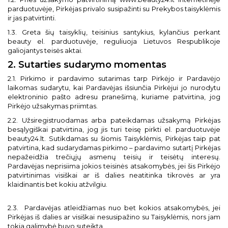
parduotuvėje, Pirkėjas privalo susipažinti su Prekybos taisyklėmis
ir jas patvirtinti.
1.3. Greta šių taisyklių, teisinius santykius, kylančius perkant
beauty el. parduotuvėje, reguliuoja Lietuvos Respublikoje
galiojantys teisės aktai.
2. Sutarties sudarymo momentas
2.1. Pirkimo ir pardavimo sutarimas tarp Pirkėjo ir Pardavėjo
laikomas sudarytu, kai Pardavėjas išsiunčia Pirkėjui jo nurodytu
elektroninio pašto adresu pranešimą, kuriame patvirtina, jog
Pirkėjo užsakymas priimtas.
2.2. Užsiregistruodamas arba pateikdamas užsakymą Pirkėjas
besąlygiškai patvirtina, jog jis turi teisę pirkti el. parduotuvėje
beauty24.lt. Sutikdamas su šiomis Taisyklėmis, Pirkėjas taip pat
patvirtina, kad sudarydamas pirkimo – pardavimo sutartį Pirkėjas
nepažeidžia trečiųjų asmenų teisių ir teisėtų interesų.
Pardavėjas neprisiima jokios teisinės atsakomybės, jei šis Pirkėjo
patvirtinimas visiškai ar iš dalies neatitinka tikrovės ar yra
klaidinantis bet kokiu atžvilgiu.
2.3. Pardavėjas atleidžiamas nuo bet kokios atsakomybės, jei
Pirkėjas iš dalies ar visiškai nesusipažino su Taisyklėmis, nors jam
tokia galimybė buvo suteikta.