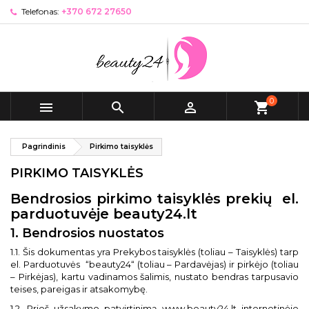
Telefonas:
+370 672 27650
0



shopping_cart
Pagrindinis
Pirkimo taisyklės
PIRKIMO TAISYKLĖS
Bendrosios pirkimo taisyklės prekių el.
parduotuvėje beauty24.lt
1. Bendrosios nuostatos
1.1. Šis dokumentas yra Prekybos taisyklės (toliau – Taisyklės) tarp
el. Parduotuvės
“beauty24“ (toliau – Pardavėjas) ir pirkėjo (toliau
– Pirkėjas), kartu vadinamos šalimis, nustato bendras tarpusavio
teises, pareigas ir atsakomybę.
1.2. Prieš užsakymo patvirtinimą www.beauty24.lt internetinėje