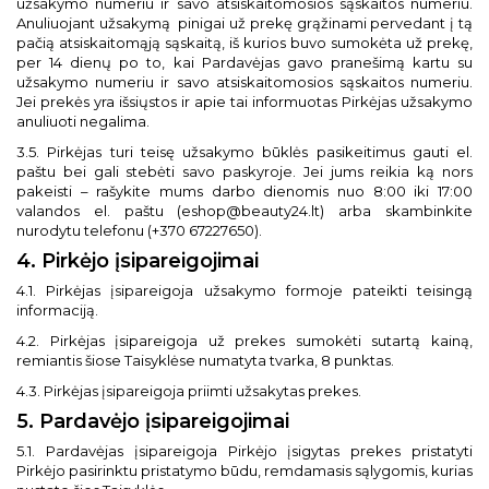
užsakymo numeriu ir savo atsiskaitomosios sąskaitos numeriu.
Anuliuojant užsakymą
pinigai už prekę grąžinami pervedant į tą
pačią atsiskaitomąją sąskaitą, iš kurios buvo sumokėta už prekę,
per 14 dienų po to, kai Pardavėjas gavo pranešimą kartu su
užsakymo numeriu ir savo atsiskaitomosios sąskaitos numeriu.
Jei prekės yra išsiųstos ir apie tai informuotas Pirkėjas užsakymo
anuliuoti negalima.
3.5. Pirkėjas turi teisę užsakymo būklės pasikeitimus gauti el.
paštu bei gali stebėti savo paskyroje. Jei jums reikia ką nors
pakeisti – rašykite mums darbo dienomis nuo 8:00 iki 17:00
valandos el. paštu (
eshop@beauty24.lt
) arba skambinkite
nurodytu telefonu (+370 67227650).
4. Pirkėjo įsipareigojimai
4.1. Pirkėjas įsipareigoja užsakymo formoje pateikti teisingą
informaciją.
4.2. Pirkėjas įsipareigoja už prekes sumokėti sutartą kainą,
remiantis šiose Taisyklėse numatyta tvarka, 8 punktas.
4.3. Pirkėjas įsipareigoja priimti užsakytas prekes.
5. Pardavėjo įsipareigojimai
5.1. Pardavėjas įsipareigoja Pirkėjo įsigytas prekes pristatyti
Pirkėjo pasirinktu pristatymo būdu, remdamasis sąlygomis, kurias