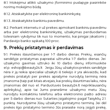
8.1. Mokėjimui atlikti užsakymo įforminimo puslapyje pasirinkite
norimą mokėjimo būdą.
8.1.2. Atsiskaitykite per elektroninę bankininkystę.
8.1.3. Atsiskaitykite bankiniu pavedimu.
8.2. Perkant internetu ir už prekes apmokant bankiniu pavedimu
arba per elektroninę bankininkystę, užsakymas perduodamas
tolesniam vykdymui tik nuo to momento, kai pinigai įskaitomi į
Pardavėjo banko sąskaitą 100 proc.
9. Prekių pristatymas ir perdavimas
9.1. Prekės išsiunčiamos per 1-7 darbo dienas. Prekių, esančių
sandėlyje pristatymas paprastai užtrunka 1-7 darbo dienas. Jei
užsakymo gavimas
užtruko iki 10 darbo dienų informuokite
el.p.
eshop@beauty24.lt
Jeigu Jūsų užsakytos prekės sandėlyje
nėra ir ją reikia specialiai užsakyti iš tiekėjo ir yra akivaizdu, kad
prekės pristatyti per prekės aprašyme nurodytą terminą nėra
įmanoma (taip pat kitais atvejais, kai prekių išsiuntimas laiku, nėra
įmanomas dėl nuo el. Parduotuvės beauty24.lt nepriklausančių
aplinkybių), apie tai Jums pranešime užsakymo metu Jūsų
nurodytu kontaktiniu telefonu arba elektroninio pašto adresu
per 5 darbo dienas nuo Sutarties įsigaliojimo pagal Taisyklių 2.1.
punktą. Nurodysime Jūsų užsakymo pristatymo terminą. Jei dėl
prekės ilgo pristatymo termino Jūs prarasite norą įsigyti prekę,