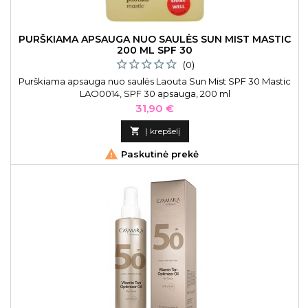
PURŠKIAMA APSAUGA NUO SAULĖS SUN MIST MASTIC
200 ML SPF 30
(0)
Purškiama apsauga nuo saulės Laouta Sun Mist SPF 30 Mastic
LAO0014, SPF 30 apsauga, 200 ml
Kaina
31,90 €

Į krepšelį

Paskutinė prekė