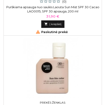
(0)
Purškiama apsauga nuo saulės Laouta Sun Mist SPF 30 Cacao
LAO0015, SPF 30 apsauga, 200 ml
Kaina
31,90 €

Į krepšelį

Paskutinė prekė
PREKĖS ŽENKLAS: