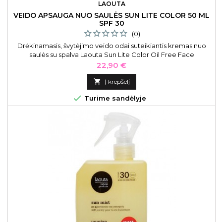
LAOUTA
VEIDO APSAUGA NUO SAULĖS SUN LITE COLOR 50 ML
SPF 30
(0)
Drėkinamasis, švytėjimo veido odai suteikiantis kremas nuo
saulės su spalva Laouta Sun Lite Color Oil Free Face
Sunscreen LAO0135, lengvos tekstūros, SPF 30, 50 ml
Kaina
22,90 €

Į krepšelį

Turime sandėlyje