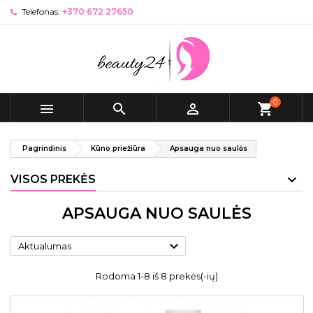
Telefonas:
+370 672 27650
0



shopping_cart
Pagrindinis
Kūno priežiūra
Apsauga nuo saulės
VISOS PREKĖS
APSAUGA NUO SAULĖS

Aktualumas
Rodoma 1-8 iš 8 prekės(-ių)