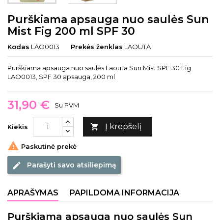
Purškiama apsauga nuo saulės Sun
Mist Fig 200 ml SPF 30
Kodas
LAO0013
Prekės ženklas
LAOUTA
Purškiama apsauga nuo saulės Laouta Sun Mist SPF 30 Fig
LAO0013, SPF 30 apsauga, 200 ml
31,90 €
Su PVM
Į krepšelį

Kiekis

Paskutinė prekė
Parašyti savo atsiliepimą
edit
APRAŠYMAS
PAPILDOMA INFORMACIJA
Purškiama apsauga nuo saulės Sun