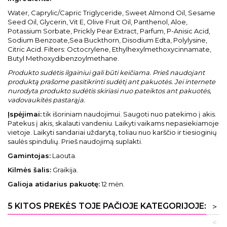
Water, Caprylic/Capric Triglyceride, Sweet Almond Oil, Sesame
Seed Oil, Glycerin, Vit E, Olive Fruit Oil, Panthenol, Aloe,
Potassium Sorbate, Prickly Pear Extract, Parfum, P-Anisic Acid,
Sodium Benzoate,Sea Buckthorn, Disodium Edta, Polylysine,
Citric Acid. Filters: Octocrylene, Ethylhexylmethoxycinnamate,
Butyl Methoxydibenzoylmethane.
Produkto sudėtis ilgainiui gali būti keičiama. Prieš naudojant
produktą prašome pasitikrinti sudėtį ant pakuotės. Jei internete
nurodyta produkto sudėtis skiriasi nuo pateiktos ant pakuotės,
vadovaukitės pastarąja.
Įspėjimai:
tik išoriniam naudojimui. Saugoti nuo patekimo į akis.
Patekus į akis, skalauti vandeniu. Laikyti vaikams nepasiekiamoje
vietoje. Laikyti sandariai uždarytą, toliau nuo karščio ir tiesioginių
saulės spindulių. Prieš naudojimą suplakti.
Gamintojas:
Laouta.
Kilmės šalis:
Graikija.
Galioja atidarius pakuotę:
12 mėn.
5 KITOS PREKĖS TOJE PAČIOJE KATEGORIJOJE:
>
<