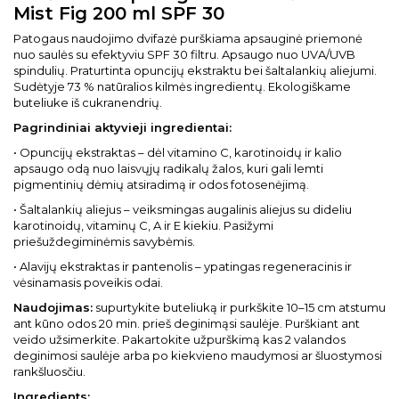
Mist Fig 200 ml SPF 30
Patogaus naudojimo dvifazė purškiama apsauginė priemonė
nuo saulės su efektyviu SPF 30 filtru. Apsaugo nuo UVA/UVB
spindulių. Praturtinta opuncijų ekstraktu bei šaltalankių aliejumi.
Sudėtyje 73 % natūralios kilmės ingredientų. Ekologiškame
buteliuke iš cukranendrių.
Pagrindiniai aktyvieji ingredientai:
• Opuncijų ekstraktas – dėl vitamino C, karotinoidų ir kalio
apsaugo odą nuo laisvųjų radikalų žalos, kuri gali lemti
pigmentinių dėmių atsiradimą ir odos fotosenėjimą.
• Šaltalankių aliejus – veiksmingas augalinis aliejus su dideliu
karotinoidų, vitaminų C, A ir E kiekiu. Pasižymi
priešuždegiminėmis savybėmis.
• Alavijų ekstraktas ir pantenolis – ypatingas regeneracinis ir
vėsinamasis poveikis odai.
Naudojimas:
supurtykite buteliuką ir purkškite 10–15 cm atstumu
ant kūno odos 20 min. prieš deginimąsi saulėje. Purškiant ant
veido užsimerkite. Pakartokite užpurškimą kas 2 valandos
deginimosi saulėje arba po kiekvieno maudymosi ar šluostymosi
rankšluosčiu.
Ingredients: