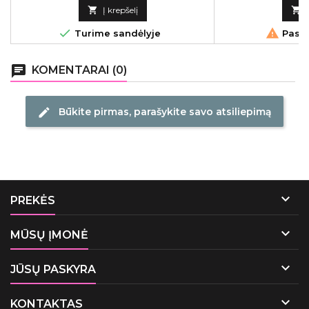
kaina

Į krepšelį



Turime sandėlyje
Pasku
chat
KOMENTARAI (0)
Būkite pirmas, parašykite savo atsiliepimą
edit

PREKĖS

MŪSŲ ĮMONĖ

JŪSŲ PASKYRA

KONTAKTAS