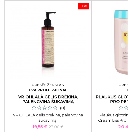
−15%
PREKĖS ŽENKLAS:
PREKĖS
EVA PROFESSIONAL
IN
VR OHLÀLÀ GELIS DRĖKINA,
PLAUKUS GLOTN
PALENGVINA ŠUKAVIMĄ
PRO PERF
(0)
VR OHLÀLÀ gelis drėkina, palengvina
Plaukus glotnina
šukavimą
Cream Liss Pro Pe
10
Kaina
Bazinė
Kaina
19,55 €
20,46
23,00 €