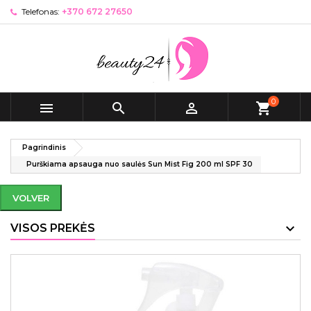
Telefonas:
+370 672 27650
0



shopping_cart
Pagrindinis
Purškiama apsauga nuo saulės Sun Mist Fig 200 ml SPF 30
VOLVER
VISOS PREKĖS