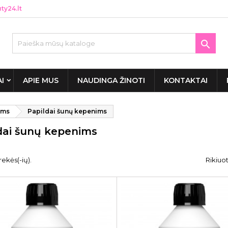
y24.lt

AI
APIE MUS
NAUDINGA ŽINOTI
KONTAKTAI
ims
Papildai šunų kepenims
dai šunų kepenims
rekės(-ių).
Rikiuot