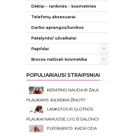
Dėklai - rankinės - kosmetinės
Telefonų aksesuarai
Darbo aprangos/tunikos
Patalynės/ užvalkalai
Papildai
Biocos natūrali kosmetika
POPULIARIAUSI STRAIPSNIAI
KERATINO NAUDA IR ŽALA
PLAUKAMS. KĄ REIKIA ŽINOTI?
LANKSTŪS IR GLOTNŪS
PLAUKAI NAMUOSE, LYG IŠ SALONO!
PLEISKANOS. KADA ODA