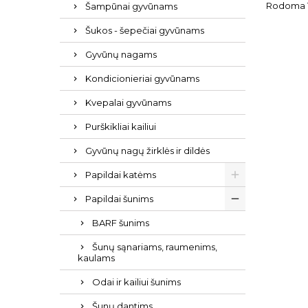
Rodoma 1-
Šampūnai gyvūnams
Šukos - šepečiai gyvūnams
Gyvūnų nagams
Kondicionieriai gyvūnams
Kvepalai gyvūnams
Purškikliai kailiui
Gyvūnų nagų žirklės ir dildės
Papildai katėms
Papildai šunims
BARF šunims
Šunų sąnariams, raumenims,
kaulams
Odai ir kailiui šunims
Šunų dantims