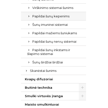
Virškinimo sistemai šunims
Papildai šunų kepenims
Šunų imuninei sistemai
Papildai mažiems šuniukams
Papildai šunų nervų sistemai
Papildai šunų inkstams ir
šlapimo sistemai
Šunų širdžiai širdžiai
Skanėstai šunims
Kvapų difuzoriai
Buitinė technika
Smulki virtuvės įranga
Maisto smulkintuvai