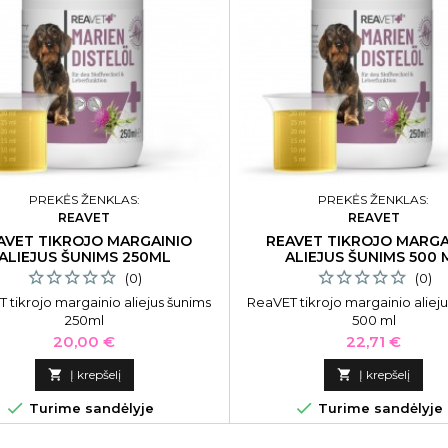
PREKĖS ŽENKLAS:
PREKĖS ŽENKLAS:
REAVET
REAVET
AVET TIKROJO MARGAINIO
REAVET TIKROJO MARGA
ALIEJUS ŠUNIMS 250ML
ALIEJUS ŠUNIMS 500 
(0)
(0)
 tikrojo margainio aliejus šunims
ReaVET tikrojo margainio aliej
250ml
500 ml
Kaina
Kaina
20,00 €
22,71 €

Į krepšelį

Į krepšelį


Turime sandėlyje
Turime sandėlyje