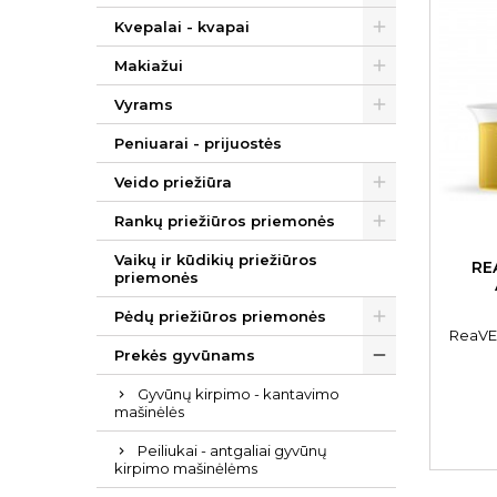
Kvepalai - kvapai
Makiažui
Vyrams
Peniuarai - prijuostės
Veido priežiūra
Rankų priežiūros priemonės
Vaikų ir kūdikių priežiūros
RE
priemonės
Pėdų priežiūros priemonės
ReaVET
Prekės gyvūnams
Gyvūnų kirpimo - kantavimo
mašinėlės
Peiliukai - antgaliai gyvūnų
kirpimo mašinėlėms