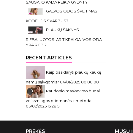
SAUSA, O KADA REIKIA GYDYTI?
GALVOS ODOS ŠVEITIMAS.
KODĖL JIS SVARBUS?
PLAUKŲ ŠAKNYS
RIEBALUOTOS. AR TIKRAI GALVOS ODA
YRA RIEBI?
RECENT ARTICLES
Kaip pasidaryti plaukų kaukę
namų sąlygomis?
04/01/2025 00:00:00
Raudonio maskavimo būdai:
veiksmingos priemonės ir metodai
03/07/2025 15:28:51
PREKĖS
MŪSŲ 