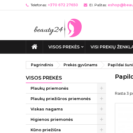
Telefonas:
+370 672 27650
El. Paštas:
eshop@beaut
VISOS PREKĖS
VISI PREKIŲ ŽENKL
Pagrindinis
Prekės gyvūnams
Papildai šun
Papil
VISOS PREKĖS
Plaukų priemonės
Rasta 3 p
Plaukų priežiūros priemonės
Viskas nagams
Higienos priemonės
Kūno priežiūra