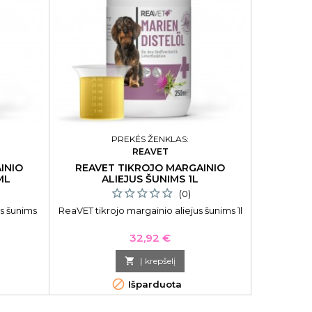
PREKĖS ŽENKLAS:
REAVET
INIO
REAVET TIKROJO MARGAINIO
ML
ALIEJUS ŠUNIMS 1L
(0)
us šunims
ReaVET tikrojo margainio aliejus šunims 1l
Kaina
32,92 €

Į krepšelį

Išparduota