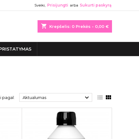
Sveiki,
Prisijungti
arba
Sukurti paskyrą
shopping_cart
Krepšelis:
0
Prekės - 0,00 €
PRISTATYMAS



i pagal:
Aktualumas