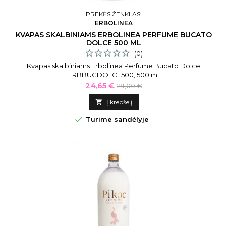
PREKĖS ŽENKLAS:
ERBOLINEA
KVAPAS SKALBINIAMS ERBOLINEA PERFUME BUCATO
DOLCE 500 ML
(0)
Kvapas skalbiniams Erbolinea Perfume Bucato Dolce
ERBBUCDOLCE500, 500 ml
Kaina
Bazinė
24,65 €
29,00 €
kaina

Į krepšelį

Turime sandėlyje