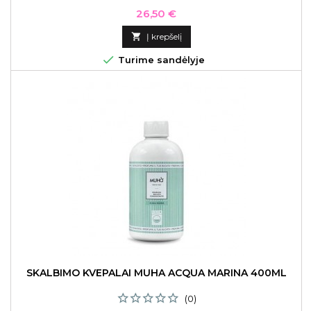
Kaina
26,50 €

Į krepšelį

Turime sandėlyje
SKALBIMO KVEPALAI MUHA ACQUA MARINA 400ML
(0)