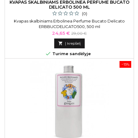
KVAPAS SKALBINIAMS ERBOLINEA PERFUME BUCATO
DELICATO 500 ML
(0)
Kvapas skalbiniams Erbolinea Perfume Bucato Delicato
ERBBUCDELICATO500, 500 ml
Kaina
Bazinė
24,65 €
29,00 €
kaina

Į krepšelį

Turime sandėlyje
−15%