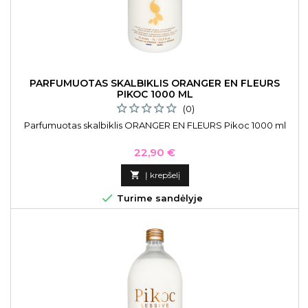
PARFUMUOTAS SKALBIKLIS ORANGER EN FLEURS
PIKOC 1000 ML
(0)
Parfumuotas skalbiklis ORANGER EN FLEURS Pikoc 1000 ml
Kaina
22,90 €

Į krepšelį

Turime sandėlyje