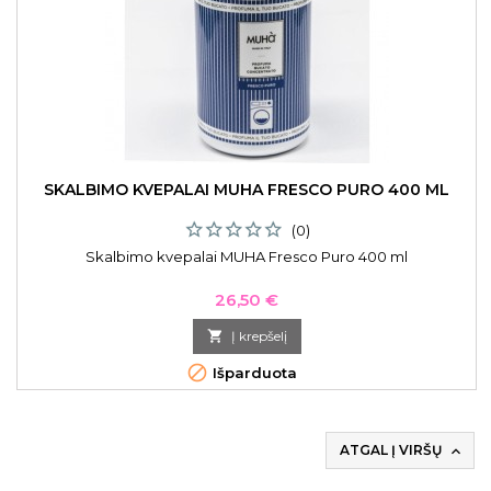
SKALBIMO KVEPALAI MUHA FRESCO PURO 400 ML
(0)
Skalbimo kvepalai MUHA Fresco Puro 400 ml
Kaina
26,50 €

Į krepšelį

Išparduota
ATGAL Į VIRŠŲ
