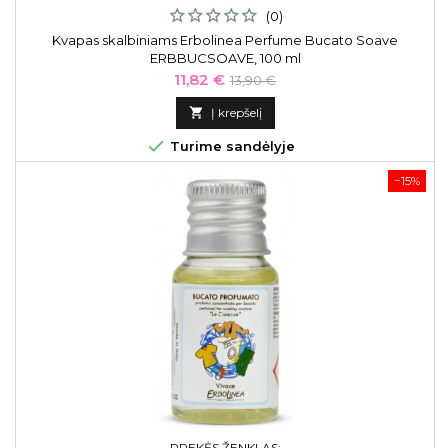
(0)
Kvapas skalbiniams Erbolinea Perfume Bucato Soave
ERBBUCSOAVE, 100 ml
Kaina
Bazinė
11,82 €
13,90 €
kaina

Į krepšelį

Turime sandėlyje
−15%
PREKĖS ŽENKLAS: