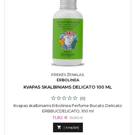
PREKĖS ŽENKLAS:
ERBOLINEA
KVAPAS SKALBINIAMS DELICATO 100 ML
(0)
Kvapas skalbiniams Erbolinea Perfume Bucato Delicato
ERBBUCDELICATO, 100 ml
Kaina
Bazinė
11,82 €
13,90 €
kaina

Į krepšelį