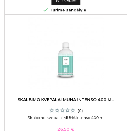

Į krepšelį

Turime sandėlyje
SKALBIMO KVEPALAI MUHA INTENSO 400 ML
(0)
Skalbimo kvepalai MUHA Intenso 400 ml
Kaina
26,50 €