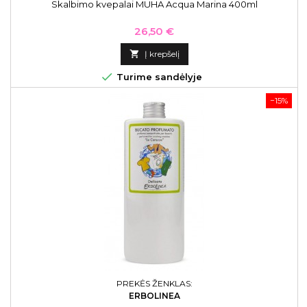
Skalbimo kvepalai MUHA Acqua Marina 400ml
Kaina
26,50 €

Į krepšelį

Turime sandėlyje
−15%
PREKĖS ŽENKLAS:
ERBOLINEA