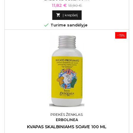
Kaina
Bazinė
11,82 €
13,90 €
kaina

Į krepšelį

Turime sandėlyje
−15%
PREKĖS ŽENKLAS:
ERBOLINEA
KVAPAS SKALBINIAMS SOAVE 100 ML