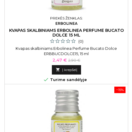
PREKĖS ŽENKLAS:
ERBOLINEA
KVAPAS SKALBINIAMS ERBOLINEA PERFUME BUCATO
DOLCE 15 ML
(0)
Kvapas skalbiniams Erbolinea Perfume Bucato Dolce
ERBBUCDOLCE15, 15 ml
Kaina
Bazinė
2,47 €
2,90 €
kaina

Į krepšelį

Turime sandėlyje
−15%