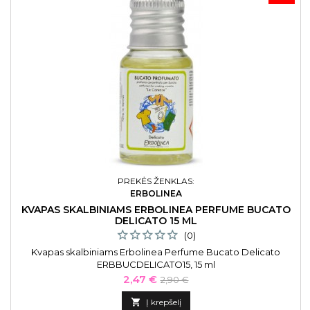
PREKĖS ŽENKLAS:
ERBOLINEA
KVAPAS SKALBINIAMS ERBOLINEA PERFUME BUCATO
DELICATO 15 ML
(0)
Kvapas skalbiniams Erbolinea Perfume Bucato Delicato
ERBBUCDELICATO15, 15 ml
Kaina
Bazinė
2,47 €
2,90 €
kaina

Į krepšelį