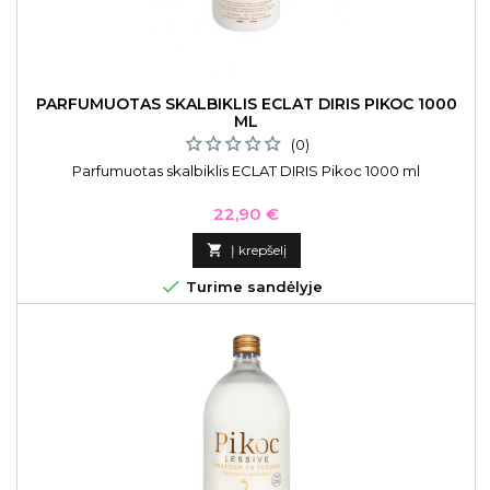
PARFUMUOTAS SKALBIKLIS ECLAT DIRIS PIKOC 1000
ML
(0)
Parfumuotas skalbiklis ECLAT DIRIS Pikoc 1000 ml
Kaina
22,90 €

Į krepšelį

Turime sandėlyje