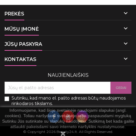

PREKĖS

MŪSŲ ĮMONĖ

JŪSŲ PASKYRA

KONTAKTAS
NAUJIENLAIŠKIS
Sutinku, kad mano el. pašto adresas būtų naudojamos
rinkodaros tikslams.
Informuojame, kad šioje svetainėje naudojami slapukai (angl.
cookies). Toliau naršydami svetainėje arba paspausdami mygtuką
Sutinku Jūs sutinkate su slapukų naudojimu. Sutikimą bet kada galite
atšaukti pakeisdami savo interneto naršyklės nustatymuose.
© Copyright 2026 Beauty24.lt. All Rights Reserved.