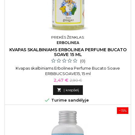
PREKĖS ŽENKLAS:
ERBOLINEA
KVAPAS SKALBINIAMS ERBOLINEA PERFUME BUCATO
SOAVE 15 ML
(0)
Kvapas skalbiniams Erbolinea Perfume Bucato Soave
ERBBUCSOAVE15, 15 ml
Kaina
Bazinė
2,47 €
2,90 €
kaina

Į krepšelį

Turime sandėlyje
−15%