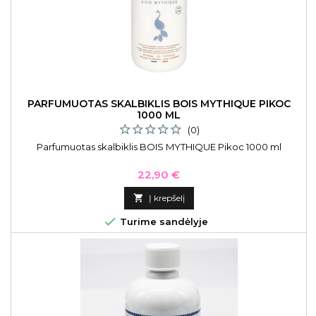
PARFUMUOTAS SKALBIKLIS BOIS MYTHIQUE PIKOC
1000 ML
(0)
Parfumuotas skalbiklis BOIS MYTHIQUE Pikoc 1000 ml
Kaina
22,90 €

Į krepšelį

Turime sandėlyje