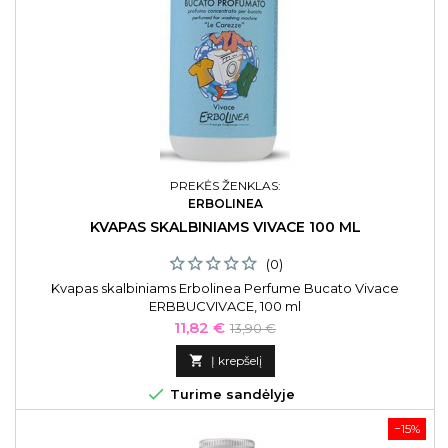
PREKĖS ŽENKLAS:
ERBOLINEA
KVAPAS SKALBINIAMS VIVACE 100 ML
(0)
Kvapas skalbiniams Erbolinea Perfume Bucato Vivace
ERBBUCVIVACE, 100 ml
Kaina
Bazinė
11,82 €
13,90 €
kaina

Į krepšelį

Turime sandėlyje
−15%