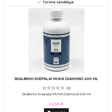

Turime sandėlyje
SKALBIMO KVEPALAI MUHA DIAMOND 400 ML
(0)
Skalbimo kvepalai MUHA Diamond 400 ml
Kaina
22,53 €