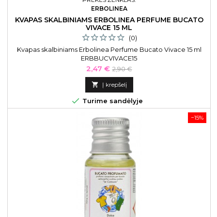
ERBOLINEA
KVAPAS SKALBINIAMS ERBOLINEA PERFUME BUCATO
VIVACE 15 ML
(0)
Kvapas skalbiniams Erbolinea Perfume Bucato Vivace 15 ml
ERBBUCVIVACE15
Kaina
Bazinė
2,47 €
2,90 €
kaina

Į krepšelį

Turime sandėlyje
−15%