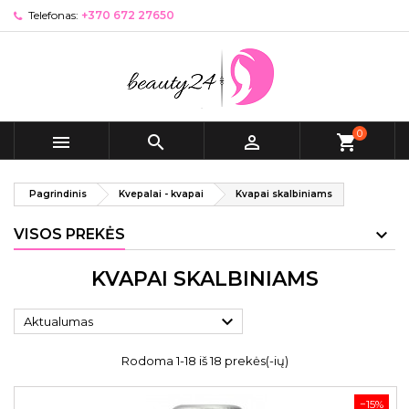
Telefonas:
+370 672 27650
0



shopping_cart
Pagrindinis
Kvepalai - kvapai
Kvapai skalbiniams
VISOS PREKĖS
KVAPAI SKALBINIAMS

Aktualumas
Rodoma 1-18 iš 18 prekės(-ių)
−15%