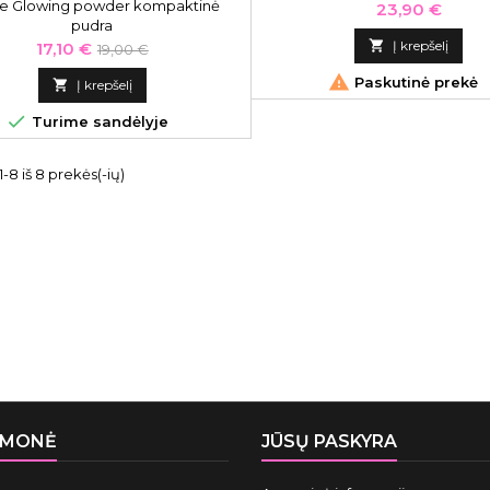
e Glowing powder kompaktinė
Kaina
23,90 €
pudra
Kaina
Bazinė

Į krepšelį
17,10 €
19,00 €
kaina

Paskutinė prekė

Į krepšelį

Turime sandėlyje
8 iš 8 prekės(-ių)
ĮMONĖ
JŪSŲ PASKYRA