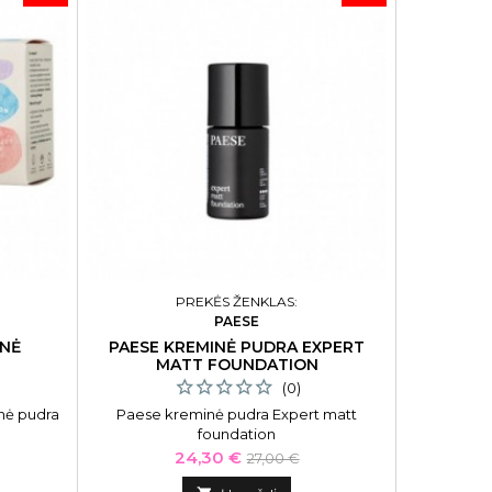
PREKĖS ŽENKLAS:
PAESE
INĖ
PAESE KREMINĖ PUDRA EXPERT
MATT FOUNDATION
(0)
inė pudra
Paese kreminė pudra Expert matt
foundation
Kaina
Bazinė
24,30 €
27,00 €
kaina