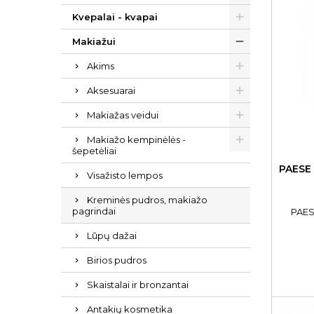
Kvepalai - kvapai
Makiažui
Akims
Aksesuarai
Makiažas veidui
Makiažo kempinėlės -
šepetėliai
PAESE
Visažisto lempos
Kreminės pudros, makiažo
pagrindai
PAES
Lūpų dažai
Birios pudros
Skaistalai ir bronzantai
Antakių kosmetika