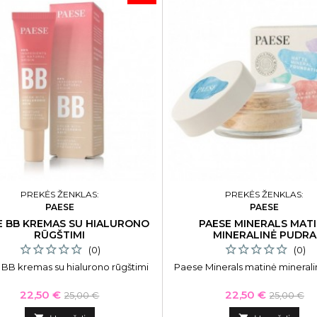
PREKĖS ŽENKLAS:
PREKĖS ŽENKLAS:
PAESE
PAESE
E BB KREMAS SU HIALURONO
PAESE MINERALS MAT
RŪGŠTIMI
MINERALINĖ PUDRA
(0)
(0)
BB kremas su hialurono rūgštimi
Paese Minerals matinė mineral
Kaina
Bazinė
Kaina
Bazinė
22,50 €
22,50 €
25,00 €
25,00 €
kaina
kaina