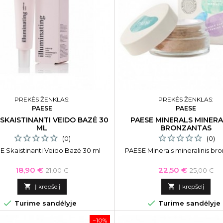
PREKĖS ŽENKLAS:
PREKĖS ŽENKLAS:
PAESE
PAESE
 SKAISTINANTI VEIDO BAZĖ 30
PAESE MINERALS MINERA
ML
BRONZANTAS
(0)
(0)
E Skaistinanti Veido Bazė 30 ml
PAESE Minerals mineralinis br
Kaina
Bazinė
Kaina
Bazinė
18,90 €
22,50 €
21,00 €
25,00 €
kaina
kaina

Į krepšelį

Į krepšelį


Turime sandėlyje
Turime sandėlyje
−10%