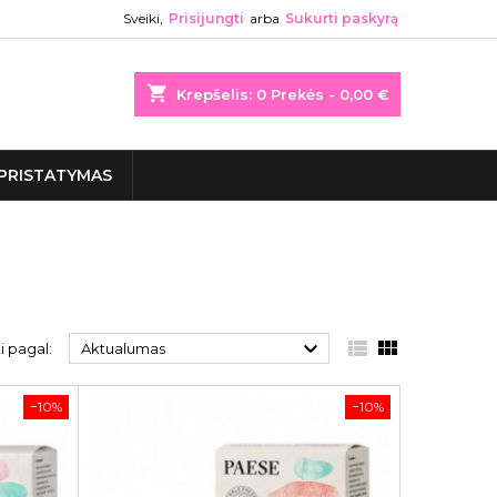
Sveiki,
Prisijungti
arba
Sukurti paskyrą
shopping_cart
Krepšelis:
0
Prekės - 0,00 €
PRISTATYMAS



i pagal:
Aktualumas
−10%
−10%