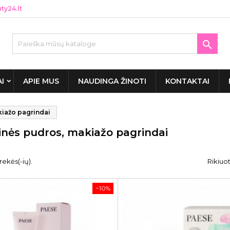
y24.lt

AI
APIE MUS
NAUDINGA ŽINOTI
KONTAKTAI
iažo pagrindai
nės pudros, makiažo pagrindai
rekės(-ių).
Rikiuot
−10%