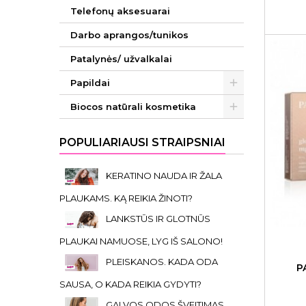
Telefonų aksesuarai
Darbo aprangos/tunikos
Patalynės/ užvalkalai
Papildai
Biocos natūrali kosmetika
POPULIARIAUSI STRAIPSNIAI
KERATINO NAUDA IR ŽALA
PLAUKAMS. KĄ REIKIA ŽINOTI?
LANKSTŪS IR GLOTNŪS
PLAUKAI NAMUOSE, LYG IŠ SALONO!
PLEISKANOS. KADA ODA
P
SAUSA, O KADA REIKIA GYDYTI?
GALVOS ODOS ŠVEITIMAS.