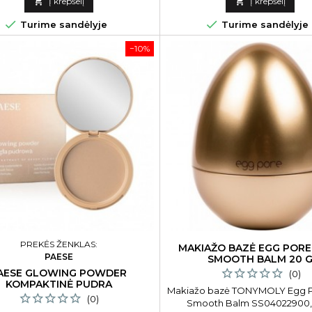

Į krepšelį

Į krepšelį


Turime sandėlyje
Turime sandėlyje
−10%
PREKĖS ŽENKLAS:
MAKIAŽO BAZĖ EGG PORE 
PAESE
SMOOTH BALM 20 
AESE GLOWING POWDER
(0)
KOMPAKTINĖ PUDRA
Makiažo bazė TONYMOLY Egg P
(0)
Smooth Balm SS04022900,