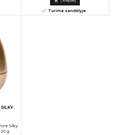

Į krepšelį

Turime sandėlyje
SILKY
G
ore Silky
 20 g