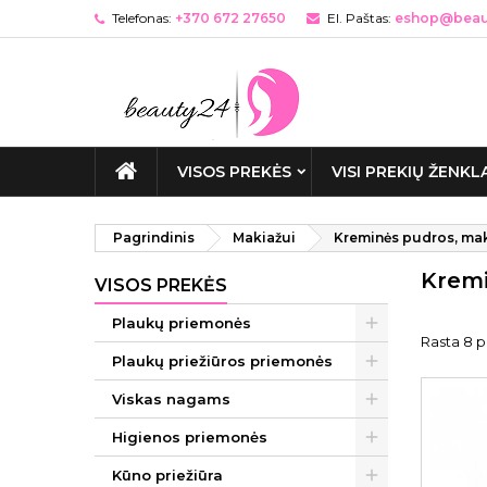
Telefonas:
+370 672 27650
El. Paštas:
eshop@beaut
VISOS PREKĖS
VISI PREKIŲ ŽENKL
Pagrindinis
Makiažui
Kreminės pudros, mak
Kremi
VISOS PREKĖS
Plaukų priemonės
Rasta 8 p
Plaukų priežiūros priemonės
Viskas nagams
Higienos priemonės
Kūno priežiūra