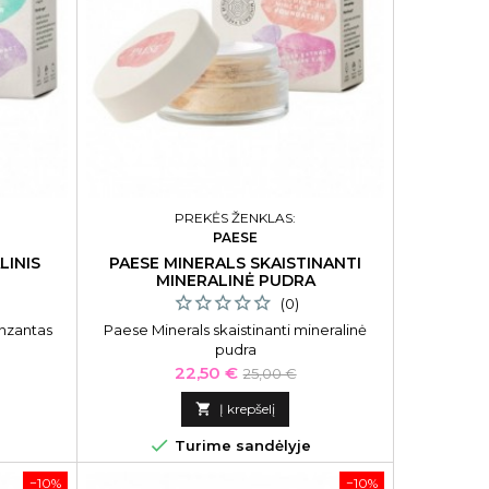
PREKĖS ŽENKLAS:
PAESE
LINIS
PAESE MINERALS SKAISTINANTI
MINERALINĖ PUDRA
(0)
onzantas
Paese Minerals skaistinanti mineralinė
pudra
Kaina
Bazinė
22,50 €
25,00 €
kaina

Į krepšelį

Turime sandėlyje
−10%
−10%