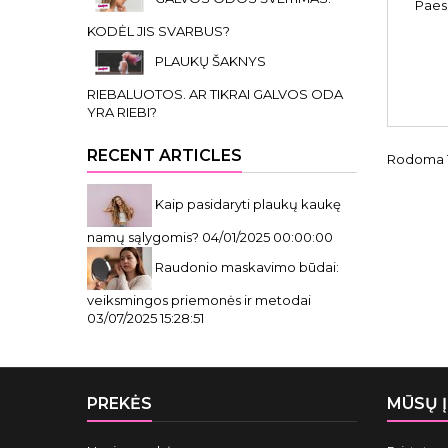
Paes
KODĖL JIS SVARBUS?
PLAUKŲ ŠAKNYS
RIEBALUOTOS. AR TIKRAI GALVOS ODA
YRA RIEBI?
RECENT ARTICLES
Rodoma 1-
Kaip pasidaryti plaukų kaukę
namų sąlygomis?
04/01/2025 00:00:00
Raudonio maskavimo būdai:
veiksmingos priemonės ir metodai
03/07/2025 15:28:51
PREKĖS
MŪSŲ 