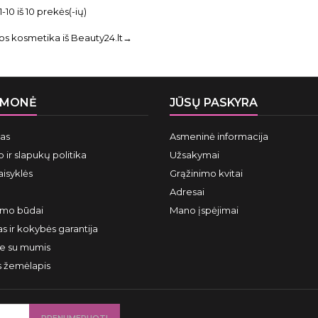
10 iš 10 prekės(-ių)
os kosmetika iš Beauty24.lt→
ĮMONĖ
JŪSŲ PASKYRA
mas
Asmeninė informacija
 ir slapukų politika
Užsakymai
aisyklės
Grąžinimo kvitai
Adresai
ymo būdai
Mano įspėjimai
s ir kokybės garantija
te su mumis
s žemėlapis