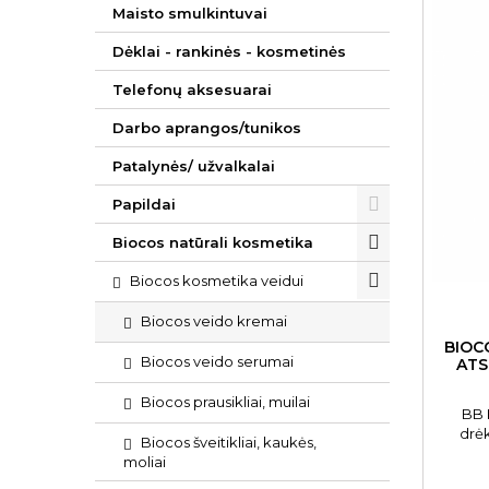
Maisto smulkintuvai
Dėklai - rankinės - kosmetinės
Telefonų aksesuarai
Darbo aprangos/tunikos
Patalynės/ užvalkalai
Papildai
Biocos natūrali kosmetika
Biocos kosmetika veidui
Biocos veido kremai
BIOC
Biocos veido serumai
ATS
Biocos prausikliai, muilai
BB 
drė
Biocos šveitikliai, kaukės,
moliai