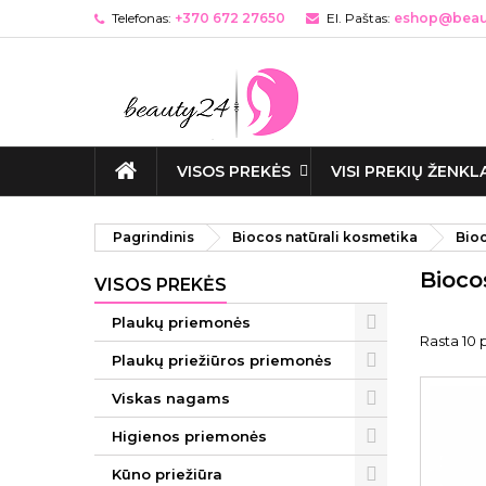
Telefonas:
+370 672 27650
El. Paštas:
eshop@beaut
VISOS PREKĖS
VISI PREKIŲ ŽENKL
Pagrindinis
Biocos natūrali kosmetika
Bio
Bioco
VISOS PREKĖS
Plaukų priemonės
Rasta 10 p
Plaukų priežiūros priemonės
Viskas nagams
Higienos priemonės
Kūno priežiūra