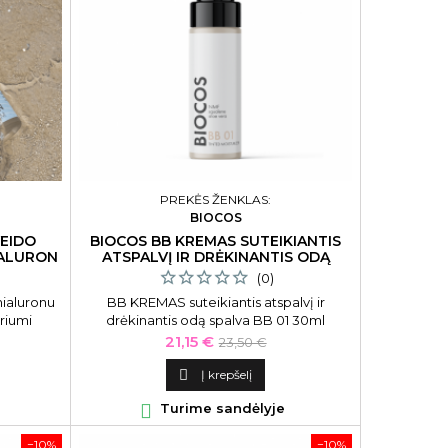
PREKĖS ŽENKLAS:
BIOCOS
VEIDO
BIOCOS BB KREMAS SUTEIKIANTIS
YALURON
ATSPALVĮ IR DRĖKINANTIS ODĄ
SPALVA BB 01
(0)
hialuronu
BB KREMAS suteikiantis atspalvį ir
riumi
drėkinantis odą spalva BB 01 30ml
Kaina
Bazinė
21,15 €
23,50 €
kaina

Į krepšelį

Turime sandėlyje
−10%
−10%