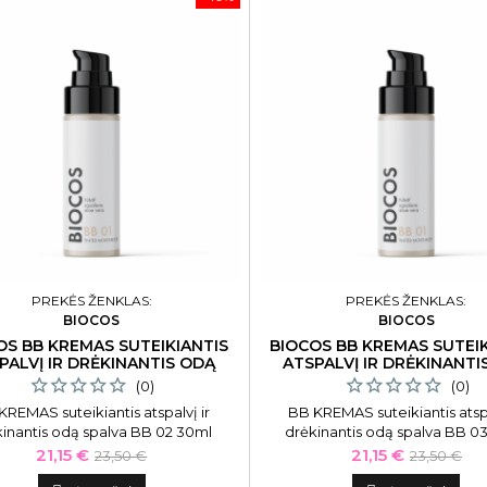
PREKĖS ŽENKLAS:
PREKĖS ŽENKLAS:
BIOCOS
BIOCOS
OS BB KREMAS SUTEIKIANTIS
BIOCOS BB KREMAS SUTEIK
PALVĮ IR DRĖKINANTIS ODĄ
ATSPALVĮ IR DRĖKINANTI
SPALVA BB 02
SPALVA BB 03
(0)
(0)
KREMAS suteikiantis atspalvį ir
BB KREMAS suteikiantis atspa
kinantis odą spalva BB 02 30ml
drėkinantis odą spalva BB 0
Kaina
Bazinė
Kaina
Bazinė
21,15 €
21,15 €
23,50 €
23,50 €
kaina
kaina