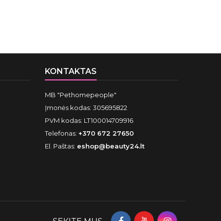
KONTAKTAS
MB "Pethomepeople"
Įmonės kodas: 305695822
PVM kodas: LT100014709916
Telefonas:
+370 672 27650
El. Paštas:
eshop@beauty24.lt