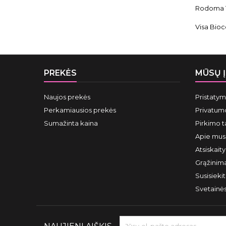
Rodoma 1-
Visa Bioc
PREKĖS
MŪSŲ 
Naujos prekės
Pristaty
Perkamiausios prekės
Privatumo
Sumažinta kaina
Pirkimo t
Apie mus
Atsiskait
Grąžinima
Susisieki
Svetainė