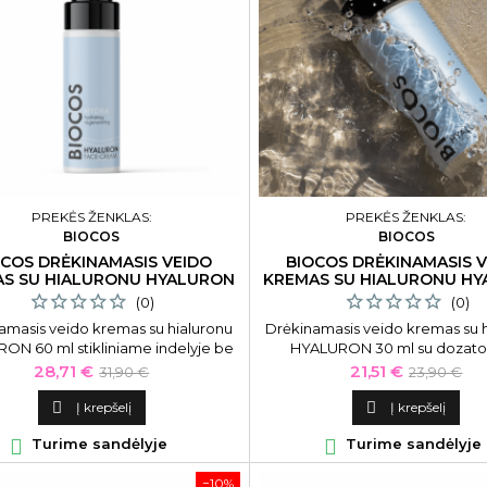
PREKĖS ŽENKLAS:
PREKĖS ŽENKLAS:
BIOCOS
BIOCOS
OCOS DRĖKINAMASIS VEIDO
BIOCOS DRĖKINAMASIS 
S SU HIALURONU HYALURON
KREMAS SU HIALURONU H
60 ML
30 ML
(0)
(0)
amasis veido kremas su hialuronu
Drėkinamasis veido kremas su 
ON 60 ml stikliniame indelyje be
HYALURON 30 ml su dozato
dozatoriaus
Kaina
Bazinė
Kaina
Bazinė
28,71 €
21,51 €
31,90 €
23,90 €
kaina
kaina

Į krepšelį

Į krepšelį

Turime sandėlyje

Turime sandėlyje
−10%