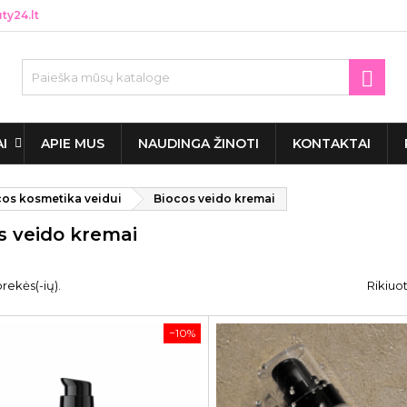
y24.lt

AI
APIE MUS
NAUDINGA ŽINOTI
KONTAKTAI
cos kosmetika veidui
Biocos veido kremai
s veido kremai
rekės(-ių).
Rikiuot
−10%