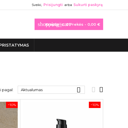
Sveiki,
Prisijungti
arba
Sukurti paskyrą
shopping_cart
Krepšelis:
0
Prekės - 0,00 €
PRISTATYMAS



i pagal:
Aktualumas
−10%
−10%