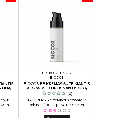
PREKĖS ŽENKLAS:
BIOCOS
IANTIS
BIOCOS BB KREMAS SUTEIKIANTIS
S ODĄ
ATSPALVĮ IR DRĖKINANTIS ODĄ
SPALVA BB 04
(0)
lvį ir
BB KREMAS suteikiantis atspalvį ir
3 30ml
drėkinantis odą spalva BB 04 30ml
Kaina
Bazinė
21,15 €
23,50 €
kaina