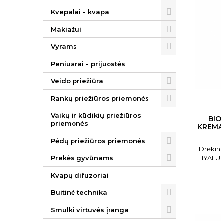
Kvepalai - kvapai
Makiažui
Vyrams
Peniuarai - prijuostės
Veido priežiūra
Rankų priežiūros priemonės
Vaikų ir kūdikių priežiūros
BI
priemonės
KREMA
Pėdų priežiūros priemonės
Drėkin
HYALUR
Prekės gyvūnams
Kvapų difuzoriai
Buitinė technika
Smulki virtuvės įranga