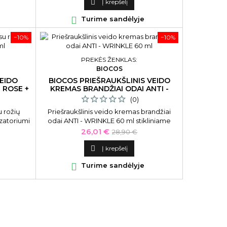

Į krepšelį

Turime sandėlyje
−10%
−10%
PREKĖS ŽENKLAS:
BIOCOS
VEIDO
BIOCOS PRIEŠRAUKŠLINIS VEIDO
 ROSE +
KREMAS BRANDŽIAI ODAI ANTI -
WRINKLE 60 ML
(0)
 rožių
Priešraukšlinis veido kremas brandžiai
zatoriumi
odai ANTI - WRINKLE 60 ml stikliniame
indelyje be dozatoriaus
Kaina
Bazinė
26,01 €
28,90 €
kaina

Į krepšelį

Turime sandėlyje