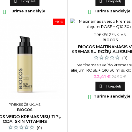

Į krepšelį

Į krepšelį

Turime sandėlyje

Turime sandėlyje
−10%
PREKĖS ŽENKLAS:
BIOCOS
BIOCOS MAITINAMASIS 
KREMAS SU ROŽIŲ ALIEJUMI
Q10 30 ML
(0)
Maitinamasis veido kremas su
aliejumi ROSE + Q10 30 ml su do
Kaina
Bazinė
22,41 €
24,90 €
kaina

Į krepšelį

Turime sandėlyje
PREKĖS ŽENKLAS:
BIOCOS
OS VEIDO KREMAS VISŲ TIPŲ
ODAI SKIN VITAMINS
(0)