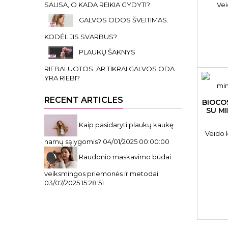
Vei
SAUSA, O KADA REIKIA GYDYTI?
GALVOS ODOS ŠVEITIMAS.
KODĖL JIS SVARBUS?
PLAUKŲ ŠAKNYS
RIEBALUOTOS. AR TIKRAI GALVOS ODA
YRA RIEBI?
RECENT ARTICLES
BIOCO
SU MI
Kaip pasidaryti plaukų kaukę
Veido 
namų sąlygomis?
04/01/2025 00:00:00
Raudonio maskavimo būdai:
veiksmingos priemonės ir metodai
03/07/2025 15:28:51