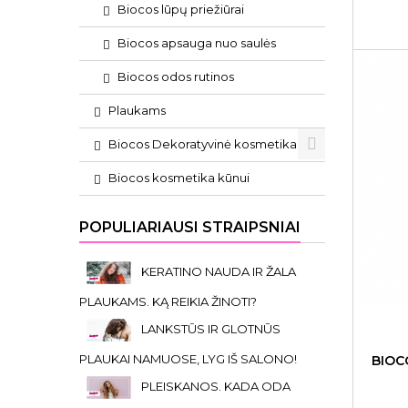
Biocos lūpų priežiūrai
Biocos apsauga nuo saulės
Biocos odos rutinos
Plaukams
Biocos Dekoratyvinė kosmetika
Biocos kosmetika kūnui
POPULIARIAUSI STRAIPSNIAI
KERATINO NAUDA IR ŽALA
PLAUKAMS. KĄ REIKIA ŽINOTI?
LANKSTŪS IR GLOTNŪS
PLAUKAI NAMUOSE, LYG IŠ SALONO!
BIOC
PLEISKANOS. KADA ODA