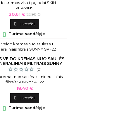
do kremas visų tipų odai SKIN
VITAMINS
Kaina
Bazinė
20,61 €
22,90 €
kaina

Į krepšelį

Turime sandėlyje
S VEIDO KREMAS NUO SAULĖS
NERALINIAIS FILTRAIS SUNNY
SPF22
(0)
kremas nuo saulės su mineraliniais
filtrais SUNNY SPF22
Kaina
18,40 €

Į krepšelį

Turime sandėlyje