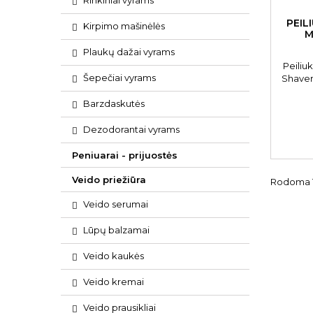
Rinkiniai vyrams
PEIL
Kirpimo mašinėlės
M
Plaukų dažai vyrams
Peiliu
Šepečiai vyrams
Shave
Barzdaskutės
Dezodorantai vyrams
Peniuarai - prijuostės
Veido priežiūra
Rodoma 1-
Veido serumai
Lūpų balzamai
Veido kaukės
Veido kremai
Veido prausikliai