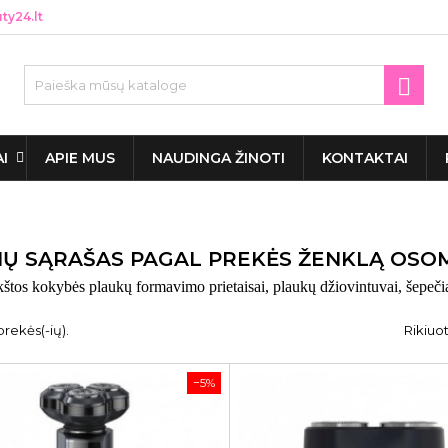
y24.lt

AI
APIE MUS
NAUDINGA ŽINOTI
KONTAKTAI
IŲ SĄRAŠAS PAGAL PREKĖS ŽENKLĄ OSO
tos kokybės plaukų formavimo prietaisai, plaukų džiovintuvai, šepečia
prekės(-ių).
Rikiuot
−5%