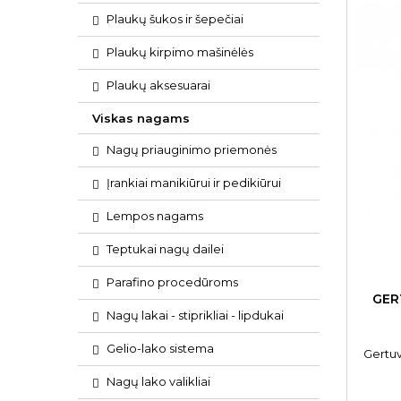
Plaukų šukos ir šepečiai
Plaukų kirpimo mašinėlės
Plaukų aksesuarai
Viskas nagams
Nagų priauginimo priemonės
Įrankiai manikiūrui ir pedikiūrui
Lempos nagams
Teptukai nagų dailei
Parafino procedūroms
GER
Nagų lakai - stiprikliai - lipdukai
Gelio-lako sistema
Gertu
Nagų lako valikliai