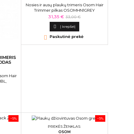
Nosies ir ausų plaukų trimeris Osom Hair
Trimmer pilkas OSOMHN1GREY
Kaina
Bazinė
31,35 €
33,00 €
kaina

Į krepšelį

Paskutinė prekė
RIMERIS
ODAS
Osom Hair
BL,
−5%
−5%
PREKĖS ŽENKLAS:
OSOM