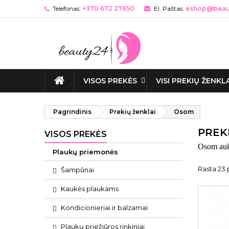
Telefonas:
+370 672 27650
El. Paštas:
eshop@beaut
VISOS PREKĖS
VISI PREKIŲ ŽENKL
Pagrindinis
Prekių ženklai
Osom
PREK
VISOS PREKĖS
Osom aukš
Plaukų priemonės
Rasta 23 
Šampūnai
Kaukės plaukams
Kondicionieriai ir balzamai
Plaukų priežiūros rinkiniai