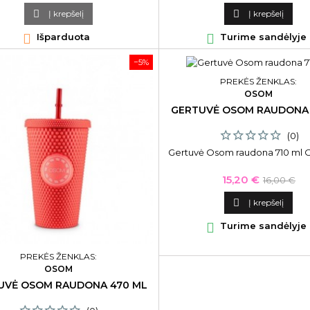
kaina
kaina

Į krepšelį

Į krepšelį

Išparduota

Turime sandėlyje
−5%
PREKĖS ŽENKLAS:
OSOM
GERTUVĖ OSOM RAUDONA 
(0)
Gertuvė Osom raudona 710 ml
Kaina
Bazinė
15,20 €
16,00 €
kaina

Į krepšelį

Turime sandėlyje
PREKĖS ŽENKLAS:
OSOM
UVĖ OSOM RAUDONA 470 ML