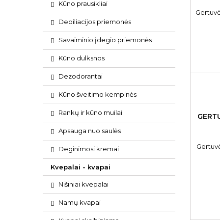
Kūno prausikliai
Gertuv
Depiliacijos priemonės
Savaiminio įdegio priemonės
Kūno dulksnos
Dezodorantai
Kūno šveitimo kempinės
Rankų ir kūno muilai
GERTU
Apsauga nuo saulės
Gertuv
Deginimosi kremai
Kvepalai - kvapai
Nišiniai kvepalai
Namų kvapai