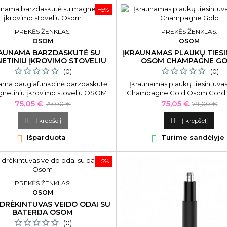
−5%
PREKĖS ŽENKLAS:
PREKĖS ŽENKLAS:
OSOM
OSOM
AUNAMA BARZDASKUTĖ SU
ĮKRAUNAMAS PLAUKŲ TIES
ETINIU ĮKROVIMO STOVELIU
OSOM CHAMPAGNE G
OSOM
(0)
(0)
ama daugiafunkcinė barzdaskutė
Įkraunamas plaukų tiesintuv
netiniu įkrovimo stoveliu OSOM
Champagne Gold Osom Cordle
are Electric Beard &amp; Head
Straightener Champagne 
Kaina
Bazinė
Kaina
Bazinė
75,05 €
75,05 €
79,00 €
79,00 €
Shaver OSOM6269
OSOMHS2003CHP, aukso spa
kaina
kaina
belaidis.

Į krepšelį

Į krepšelį

Išparduota

Turime sandėlyje
−5%
PREKĖS ŽENKLAS:
OSOM
DRĖKINTUVAS VEIDO ODAI SU
BATERIJA OSOM
(0)