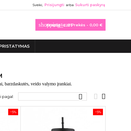
Sveiki,
Prisijungti
arba
Sukurti paskyrą
shopping_cart
Krepšelis:
0
Prekės - 0,00 €
PRISTATYMAS
M
i, barzdaskutės, veido valymo įrankiai.



i pagal:
−5%
−5%