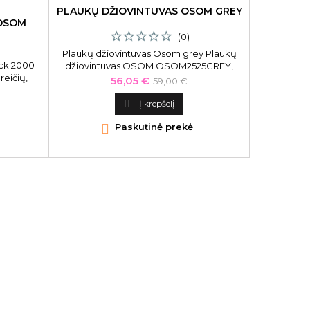
PLAUKŲ DŽIOVINTUVAS OSOM GREY
 OSOM
(0)
Plaukų džiovintuvas Osom grey Plaukų
ack 2000
džiovintuvas OSOM OSOM2525GREY,
eičių,
2000 W, dviejų greičių, pilkos spalvos. Šis
Kaina
Bazinė
56,05 €
59,00 €
džiovintuvas dėl pažangios jonų
kaina
technologijos plaukus išdžiovina dvigubai

Į krepšelį
greičiau negu su įprasti plaukų

Paskutinė prekė
džiovintuvai.