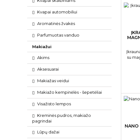
Kvapai skalbiniams
Kvapai automobiliui
Aromatinės žvakės
ĮKR
Parfumuotas vanduo
MAGN
Makiažui
Įkraun
su mag
Akims
Men C
Aksesuarai
Makiažas veidui
Makiažo kempinėlės - šepetėliai
Visažisto lempos
Kreminės pudros, makiažo
pagrindai
NANO 
Lūpų dažai