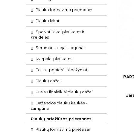
Plaukų formavimo priemonės
Plaukų lakai
Spalvoti lakai plaukams ir
kreidelės
Serumai - aliejai - losjonai
Kvepalai plaukams
Folija - popierėliai dažymui
BAR
Plaukų dažai
Pusiau ilgalaikiai plaukų dažai
Bar
Dažančios plaukų kaukės -
šampūnai
Plaukų priežiūros priemonės
Plaukų formavimo prietaisai