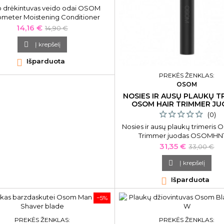
 drėkintuvas veido odai OSOM
meter Moistening Conditioner
cial Sprayer OSOM5520, odos
Kaina
Bazinė
14,16 €
14,90 €
drėkinimui ir maitinimui
kaina

Į krepšelį

Išparduota
PREKĖS ŽENKLAS:
OSOM
NOSIES IR AUSŲ PLAUKŲ T
OSOM HAIR TRIMMER JU
(0)
Nosies ir ausų plaukų trimeris 
Trimmer juodas OSOMHN1
Kaina
Bazinė
31,35 €
33,00 €
kaina

Į krepšelį

Išparduota
−5%
PREKĖS ŽENKLAS:
PREKĖS ŽENKLAS: