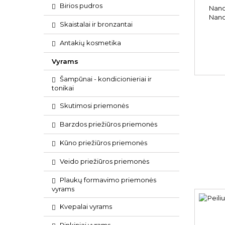
Birios pudros
Nano
Nano
Skaistalai ir bronzantai
Fa
Antakių kosmetika
Vyrams
Šampūnai - kondicionieriai ir
tonikai
Skutimosi priemonės
Barzdos priežiūros priemonės
Kūno priežiūros priemonės
Veido priežiūros priemonės
Plaukų formavimo priemonės
vyrams
Kvepalai vyrams