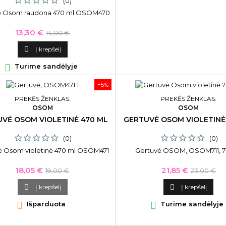
(0)
ė Osom raudona 470 ml OSOM470
Kaina
Bazinė
13,30 €
14,00 €
kaina

Į krepšelį

Turime sandėlyje
−5%
PREKĖS ŽENKLAS:
PREKĖS ŽENKLAS:
OSOM
OSOM
VĖ OSOM VIOLETINĖ 470 ML
GERTUVĖ OSOM VIOLETINĖ
(0)
(0)
ė Osom violetinė 470 ml OSOM471
Gertuvė OSOM, OSOM711, 7
Kaina
Bazinė
Kaina
Bazinė
18,05 €
21,85 €
19,00 €
23,00 €
kaina
kaina

Į krepšelį

Į krepšelį

Išparduota

Turime sandėlyje