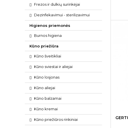
Frezos ir dulkių surinkėjai
Dezinfekavimui - sterilizavimui
Higienos priemonės
Burnos higiena
Kūno priežiūra
Kūno šveitikliai
Kūno sviestai ir aliejai
Kūno losjonas
Kūno aliejai
Kūno balzamai
Kūno kremai
GERT
Kūno priežiūros rinkiniai