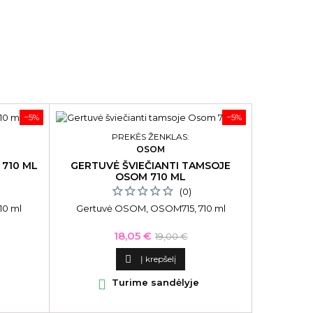
−5%
−5%
PREKĖS ŽENKLAS:
OSOM
 710 ML
GERTUVĖ ŠVIEČIANTI TAMSOJE
OSOM 710 ML
(0)
10 ml
Gertuvė OSOM, OSOM715, 710 ml
Kaina
Bazinė
18,05 €
19,00 €
kaina

Į krepšelį

Turime sandėlyje