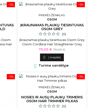
−5%
−5%
PREKĖS ŽENKLAS:
OSOM
INTUVAS
ĮKRAUNAMAS PLAUKŲ TIESINTUVAS
OLD
OSOM GREY
(0)
as Osom
Įkraunamas plaukų tiesintuvas Osom Grey
ss Hair
Osom Cordless Hair Straightener Grey
Gold
OSOMHS2003GREY, pilkos spalvos,
Kaina
Bazinė
75,05 €
79,00 €
lvos,
belaidis
kaina

Į krepšelį

Turime sandėlyje
−5%
−5%
PREKĖS ŽENKLAS:
OSOM
NOSIES IR AUSŲ PLAUKŲ TRIMERIS
OSOM HAIR TRIMMER PILKAS
(0)