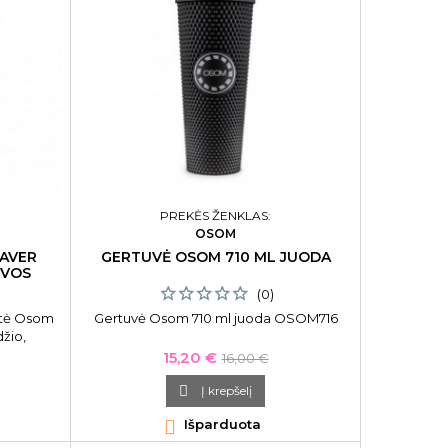
PREKĖS ŽENKLAS:
OSOM
AVER
GERTUVĖ OSOM 710 ML JUODA
LVOS
(0)
tė Osom
Gertuvė Osom 710 ml juoda OSOM716
žio,
rzdaskutė
Kaina
Bazinė
15,20 €
16,00 €
onei.
kaina
 prietaisą

Į krepšelį
kurio

Išparduota
us.