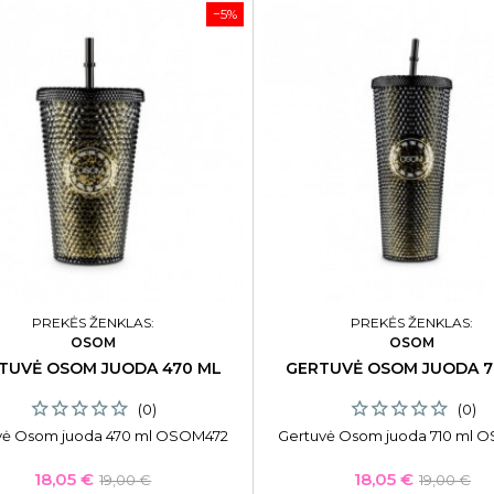
−5%
PREKĖS ŽENKLAS:
PREKĖS ŽENKLAS:
OSOM
OSOM
TUVĖ OSOM JUODA 470 ML
GERTUVĖ OSOM JUODA 7
(0)
(0)
vė Osom juoda 470 ml OSOM472
Gertuvė Osom juoda 710 ml 
Kaina
Bazinė
Kaina
Bazinė
18,05 €
18,05 €
19,00 €
19,00 €