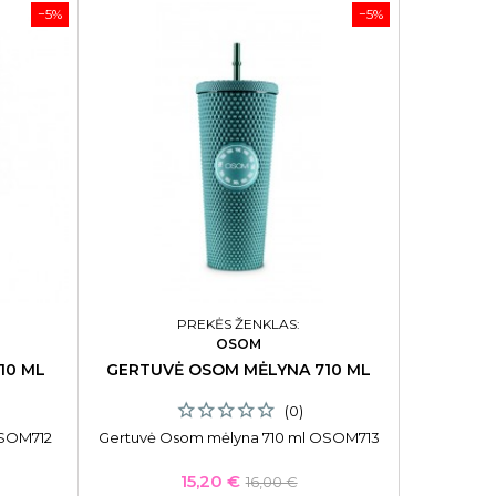
−5%
−5%
PREKĖS ŽENKLAS:
OSOM
10 ML
GERTUVĖ OSOM MĖLYNA 710 ML
(0)
OSOM712
Gertuvė Osom mėlyna 710 ml OSOM713
Kaina
Bazinė
15,20 €
16,00 €