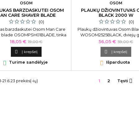
OSOM
OSOM
IUKAS BARZDASKUTEI OSOM
PLAUKŲ DŽIOVINTUVAS
AN CARE SHAVER BLADE
BLACK 2000 W
(0)
(0)
kas barzdaskutei Osom Man Care
Plaukų džiovintuvas Osom Bl
r blade OSOMPSH01BLADE, tinka
WOSOM2525BLACK, dviejų gr
modeliui OSOMPSH01
juodos spalvos
Kaina
Bazinė
Kaina
Bazinė
18,05 €
56,05 €
19,00 €
59,00 €
kaina
kaina

Į krepšelį

Į krepšelį

Turime sandėlyje

Išparduota

21 iš 23 prekės(-ių)
1
2
Tęsti