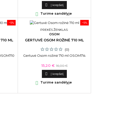
kaina

Į krepšelį

Turime sandėlyje
−5%
−5%
PREKĖS ŽENKLAS:
OSOM
710 ML
GERTUVĖ OSOM ROŽINĖ 710 ML
(0)
 OSOM710
Gertuvė Osom rožinė 710 ml OSOM714
Kaina
Bazinė
15,20 €
16,00 €
kaina

Į krepšelį

Turime sandėlyje