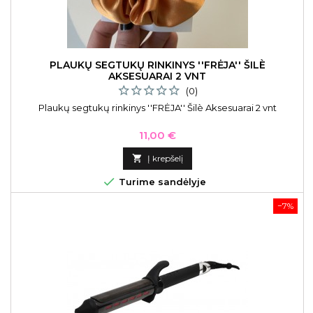
PLAUKŲ SEGTUKŲ RINKINYS ''FRĖJA'' ŠILÈ
AKSESUARAI 2 VNT
(0)
Plaukų segtukų rinkinys ''FRĖJA'' Šilè Aksesuarai 2 vnt
Kaina
11,00 €

Į krepšelį

Turime sandėlyje
−7%