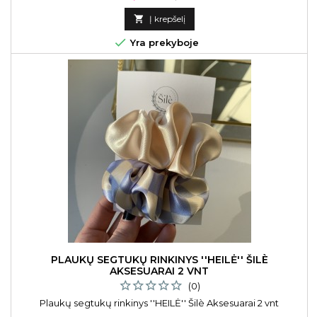
kaina

Į krepšelį

Yra prekyboje
PLAUKŲ SEGTUKŲ RINKINYS ''HEILĖ'' ŠILÈ
AKSESUARAI 2 VNT
(0)
Plaukų segtukų rinkinys ''HEILĖ'' Šilè Aksesuarai 2 vnt