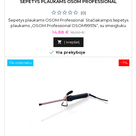
ŠEPETYS PLAUKAMS OSOM PROFESSIONAL
(0)
Šepetys plaukams OSOM Professional Stačiakampis šepetys
plaukams „OSOM Professional OSOM99574“, su smeigtuku
plaukų atskyrimui. Visų tipų plaukams.
Kaina
Bazinė
14,88 €
16,00 €
kaina

Į krepšelį

Yra prekyboje
Tik internetu
−7%