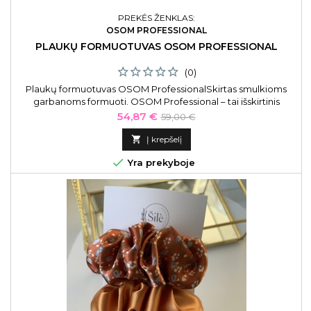
PREKĖS ŽENKLAS:
OSOM PROFESSIONAL
PLAUKŲ FORMUOTUVAS OSOM PROFESSIONAL
(0)
Plaukų formuotuvas OSOM ProfessionalSkirtas smulkioms
garbanoms formuoti. OSOM Professional – tai išskirtinis
plaukų formuotuvas, skirtas specialiai smulkioms garbanoms
Kaina
Bazinė
54,87 €
59,00 €
formuoti. Šis prietaisas leis suformuoti spindinčias, natūraliai
kaina
atrodančias garbanas bei užtikrins ilgai išliekančius rezultatus

Į krepšelį

Yra prekyboje