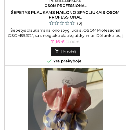
PREKĖS ŽENKLAS:
OSOM PROFESSIONAL
ŠEPETYS PLAUKAMS NAILONO SPYGLIUKAIS OSOM
PROFESSIONAL
(0)
Šepetys plaukams nailono spygliukais „OSOM Professional
OSOM99572“, su smeigtuku plaukų atskyrimui. Dėl unikalios, į
visas puses besilankstančio šepečio korpuso konstrukcijos,
Kaina
Bazinė
11,16 €
12,00 €
plaukai yra švelniai iššukuojami jų neišpešant ir nepažeidžiant,
kaina
taip sumažinant plaukų lūžinėjimą bei skatinant sveikai

Į krepšelį
atrodančių plaukų augimą. Šepečio korpusas yra atsparus...

Yra prekyboje