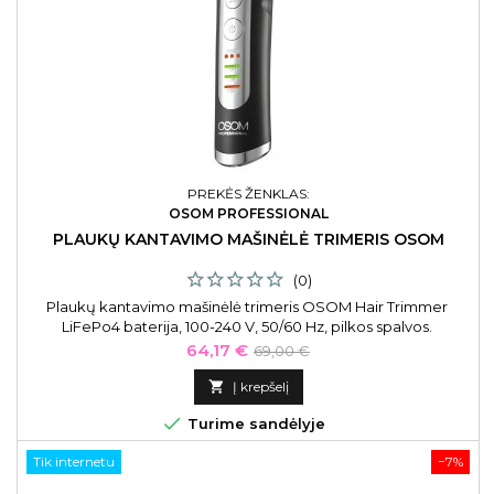
PREKĖS ŽENKLAS:
OSOM PROFESSIONAL
PLAUKŲ KANTAVIMO MAŠINĖLĖ TRIMERIS OSOM
(0)
Plaukų kantavimo mašinėlė trimeris OSOM Hair Trimmer
LiFePo4 baterija, 100-240 V, 50/60 Hz, pilkos spalvos.
Kaina
Bazinė
64,17 €
69,00 €
kaina

Į krepšelį

Turime sandėlyje
Tik internetu
−7%