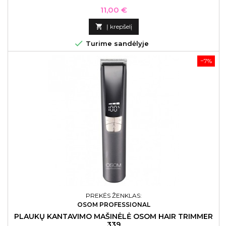
Kaina
11,00 €

Į krepšelį

Turime sandėlyje
−7%
PREKĖS ŽENKLAS:
OSOM PROFESSIONAL
PLAUKŲ KANTAVIMO MAŠINĖLĖ OSOM HAIR TRIMMER
339