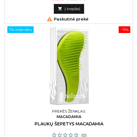
išdžiovina dvigubai greičiau negu su įprasti plaukų
kaina
džiovintuvai.

Į krepšelį

Paskutinė prekė
Tik internetu
−15%
PREKĖS ŽENKLAS:
MACADAMIA
PLAUKŲ ŠEPETYS MACADAMIA
(0)