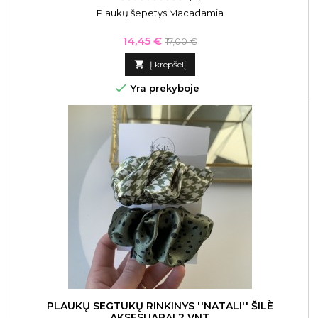
Plaukų šepetys Macadamia
Kaina
Bazinė
14,45 €
17,00 €
kaina

Į krepšelį

Yra prekyboje
PLAUKŲ SEGTUKŲ RINKINYS ''NATALI'' ŠILÈ
AKSESUARAI 2 VNT