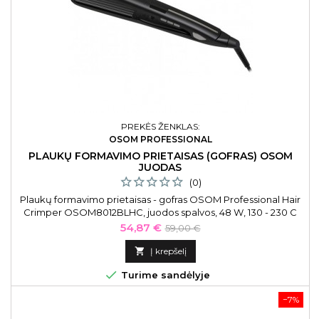
PREKĖS ŽENKLAS:
OSOM PROFESSIONAL
PLAUKŲ FORMAVIMO PRIETAISAS (GOFRAS) OSOM
JUODAS
(0)
Plaukų formavimo prietaisas - gofras OSOM Professional Hair
Crimper OSOM8012BLHC, juodos spalvos, 48 W, 130 - 230 C
Kaina
Bazinė
54,87 €
59,00 €
kaina

Į krepšelį

Turime sandėlyje
−7%