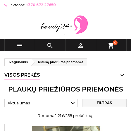
Telefonas:
+370 672 27650
0



shopping_cart
Pagrindinis
Plaukų priežiūros priemonės
VISOS PREKĖS
PLAUKŲ PRIEŽIŪROS PRIEMONĖS

Aktualumas
FILTRAS
Rodoma 1-21 iš 258 prekės(-ių)