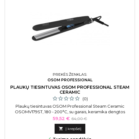
PREKĖS ŽENKLAS:
OSOM PROFESSIONAL
PLAUKŲ TIESINTUVAS OSOM PROFESSIONAL STEAM
CERAMIC
(0)
Plaukų tiesintuvas OSOM Professional Steam Ceramic
OSOMV179ST, 180 - 200°C, su garais, keramika dengtos
plokštelės.
Kaina
Bazinė
59,52 €
64,00 €
kaina

Į krepšelį