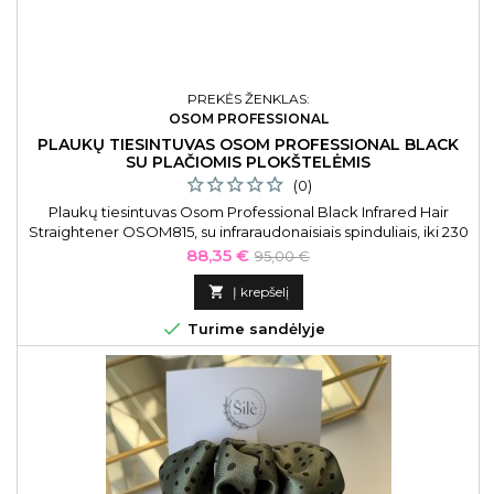
PREKĖS ŽENKLAS:
OSOM PROFESSIONAL
PLAUKŲ TIESINTUVAS OSOM PROFESSIONAL BLACK
SU PLAČIOMIS PLOKŠTELĖMIS
(0)
Plaukų tiesintuvas Osom Professional Black Infrared Hair
Straightener OSOM815, su infraraudonaisiais spinduliais, iki 230
C, 48 W, plačiomis plokštelėmis
Kaina
Bazinė
88,35 €
95,00 €
kaina

Į krepšelį

Turime sandėlyje