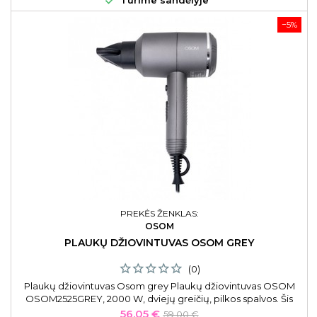

Turime sandėlyje
−5%
PREKĖS ŽENKLAS:
OSOM
PLAUKŲ DŽIOVINTUVAS OSOM GREY
(0)
Plaukų džiovintuvas Osom grey Plaukų džiovintuvas OSOM
OSOM2525GREY, 2000 W, dviejų greičių, pilkos spalvos. Šis
džiovintuvas dėl pažangios jonų technologijos plaukus
Kaina
Bazinė
56,05 €
59,00 €