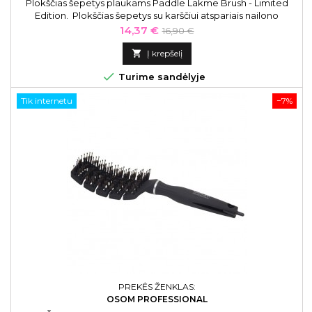
Plokščias šepetys plaukams Paddle Lakme Brush - Limited
Edition. Plokščias šepetys su karščiui atspariais nailono
spygliukais, puikiai tinka visų tipų bei ilgių plaukams.
Kaina
Bazinė
14,37 €
16,90 €
kaina

Į krepšelį

Turime sandėlyje
Tik internetu
−7%
PREKĖS ŽENKLAS:
OSOM PROFESSIONAL