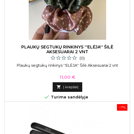
PLAUKŲ SEGTUKŲ RINKINYS ''ELĖJA'' ŠILÈ
AKSESUARAI 2 VNT
(0)
Plaukų segtukų rinkinys ''ELĖJA'' Šilè Aksesuarai 2 vnt
Kaina
11,00 €

Į krepšelį

Turime sandėlyje
−7%