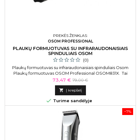
PREKĖS ŽENKLAS:
OSOM PROFESSIONAL
PLAUKŲ FORMUOTUVAS SU INFRARAUDONAISIAIS
SPINDULIAIS OSOM
(0)
Plaukų formuotuvas su infraraudonaisiais spinduliais Osom
Plaukų formuotuvas OSOM Professional OSOM831X. Tai
išskirtinis plaukų formuotuvas su infraraudonųjų spindulių
Kaina
Bazinė
73,47 €
79,00 €
technologija, užtikrinantis pastovią, tolygią, optimalią
kaina
temperatūrą, siekiant sukurti minkštas, laisvai krentančias

Į krepšelį
bangeles bei suteikiantis ilgalaikius rezultatus.

Turime sandėlyje
−7%