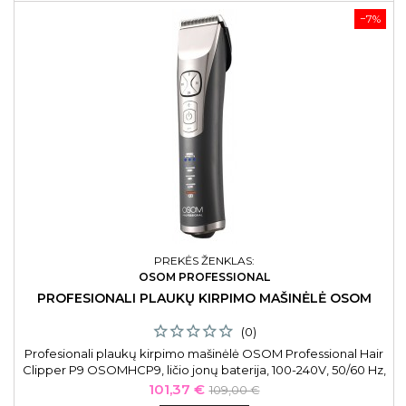
−7%
PREKĖS ŽENKLAS:
OSOM PROFESSIONAL
PROFESIONALI PLAUKŲ KIRPIMO MAŠINĖLĖ OSOM
(0)
Profesionali plaukų kirpimo mašinėlė OSOM Professional Hair
Clipper P9 OSOMHCP9, ličio jonų baterija, 100-240V, 50/60 Hz,
pilkos spalvos. Profesionali plaukų kirpimo mašinėlė gali veikti
Kaina
Bazinė
101,37 €
109,00 €
4 val. pilna įkrova arba galima naudoti prijungtą su laidu.