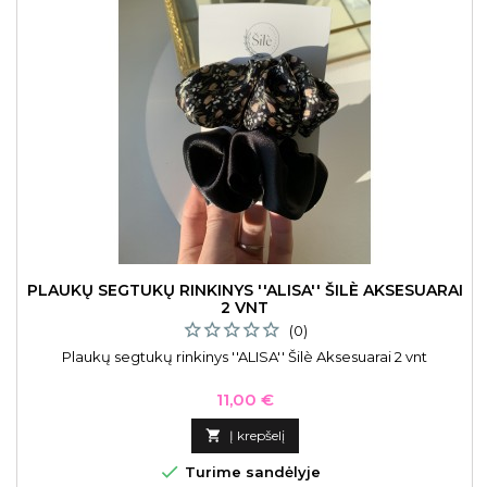
PLAUKŲ SEGTUKŲ RINKINYS ''ALISA'' ŠILÈ AKSESUARAI
2 VNT
(0)
Plaukų segtukų rinkinys ''ALISA'' Šilè Aksesuarai 2 vnt
Kaina
11,00 €

Į krepšelį

Turime sandėlyje