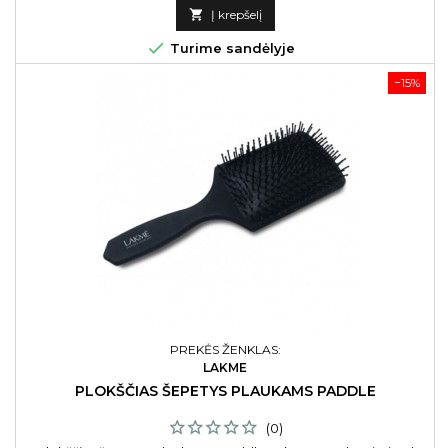
kaina

Į krepšelį

Turime sandėlyje
−15%
PREKĖS ŽENKLAS:
LAKME
PLOKŠČIAS ŠEPETYS PLAUKAMS PADDLE
(0)