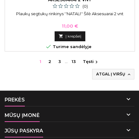
(0)
Plaukų segtukų rinkinys ''NATALI'' Šilè Aksesuarai 2 vnt
Kaina
11,00 €

Į krepšelį

Turime sandėlyje
1
2
3
…
13
Tęsti

ATGAL Į VIRŠŲ


PREKĖS

MŪSŲ ĮMONĖ

JŪSŲ PASKYRA