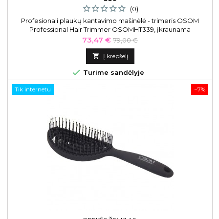
(0)
Profesionali plaukų kantavimo mašinėlė - trimeris OSOM
Professional Hair Trimmer OSOMHT339, įkraunama
Kaina
Bazinė
73,47 €
79,00 €
kaina

Į krepšelį

Turime sandėlyje
Tik internetu
−7%