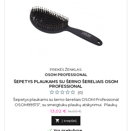
PREKĖS ŽENKLAS:
OSOM PROFESSIONAL
ŠEPETYS PLAUKAMS SU ŠERNO ŠERELIAIS OSOM
PROFESSIONAL
(0)
Šepetys plaukams su šerno šereliais OSOM Professional
OSOM99573“, su smeigtuku plaukų atskyrimui. Plaukų
šepetys šukavimo metu tobulai prisitaiko prie galvos odos ir
Kaina
Bazinė
13,02 €
14,00 €
švelniai šukuoja plaukus, nedirgindamas galvos odos.
kaina

Į krepšelį

Yra prekyboje