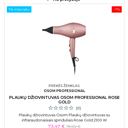
Tik internetu
−7%
PREKĖS ŽENKLAS:
OSOM PROFESSIONAL
PLAUKŲ DŽIOVINTUVAS OSOM PROFESSIONAL ROSE
GOLD
(0)
Plaukų džiovintuvas Osom Plaukų džiovintuvas su
infraraudonaisiais spinduliais Rose Gold 2100 W
Kaina
Bazinė
73,47 €
79,00 €