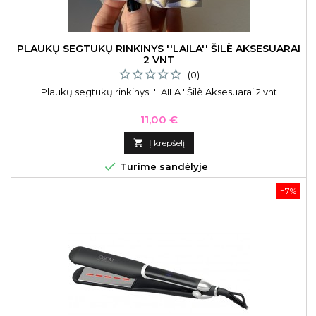
PLAUKŲ SEGTUKŲ RINKINYS ''LAILA'' ŠILÈ AKSESUARAI
2 VNT
(0)
Plaukų segtukų rinkinys ''LAILA'' Šilè Aksesuarai 2 vnt
Kaina
11,00 €

Į krepšelį

Turime sandėlyje
−7%