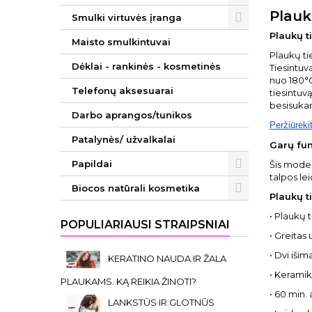
Plauk
Smulki virtuvės įranga
Plaukų t
Maisto smulkintuvai
Plaukų ti
Dėklai - rankinės - kosmetinės
Tiesintuv
nuo 180°C
Telefonų aksesuarai
tiesintuv
besisukanč
Darbo aprangos/tunikos
Peržiūrėki
Patalynės/ užvalkalai
Garų fun
Papildai
Šis moder
talpos le
Biocos natūrali kosmetika
Plaukų t
• Plaukų 
POPULIARIAUSI STRAIPSNIAI
• Greitas 
• Dvi iši
KERATINO NAUDA IR ŽALA
• Keramik
PLAUKAMS. KĄ REIKIA ŽINOTI?
• 60 min.
LANKSTŪS IR GLOTNŪS