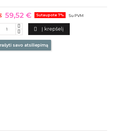
59,52 €
€
Sutaupote 7%
Su PVM

Į krepšelį
rašyti savo atsiliepimą