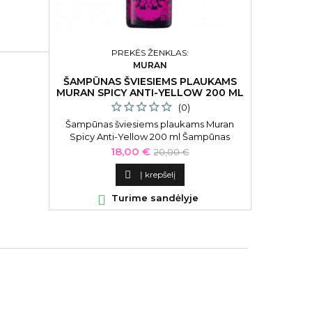

PREKĖS ŽENKLAS:
MURAN
ŠAMPŪNAS ŠVIESIEMS PLAUKAMS
MURAN SPICY ANTI-YELLOW 200 ML
(0)
Šampūnas šviesiems plaukams Muran
Spicy Anti-Yellow 200 ml Šampūnas
šviesiems Muran Spicy Blondie Anti-
Kaina
Bazinė
18,00 €
20,00 €
Yellow Shampoo MSPBLSH01,
kaina
neutralizuojantis geltoną atspalvį,

Į krepšelį

Turime sandėlyje