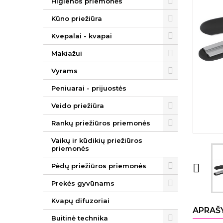
Higienos priemonės
Kūno priežiūra
Kvepalai - kvapai
Makiažui
Vyrams
Peniuarai - prijuostės
Veido priežiūra
Rankų priežiūros priemonės
Vaikų ir kūdikių priežiūros
priemonės
Pėdų priežiūros priemonės

Prekės gyvūnams
Kvapų difuzoriai
APRAŠ
Buitinė technika