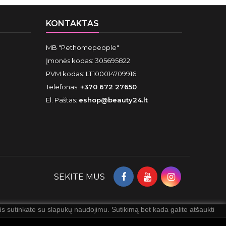
KONTAKTAS
MB "Pethomepeople"
Įmonės kodas: 305695822
PVM kodas: LT100014709916
Telefonas:
+370 672 27650
El. Paštas:
eshop@beauty24.lt
SEKITE MUS
 sutinkate su slapukų naudojimu. Sutikimą bet kada galite atšaukti