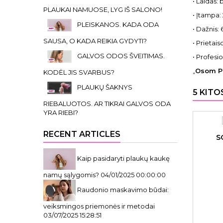
• Laidas: 
PLAUKAI NAMUOSE, LYG IŠ SALONO!
• Įtampa:
PLEISKANOS. KADA ODA
• Dažnis: 
SAUSA, O KADA REIKIA GYDYTI?
• Prietais
GALVOS ODOS ŠVEITIMAS.
• Profesio
„
Osom Pr
KODĖL JIS SVARBUS?
PLAUKŲ ŠAKNYS
5 KITO
RIEBALUOTOS. AR TIKRAI GALVOS ODA
YRA RIEBI?
RECENT ARTICLES
S
Kaip pasidaryti plaukų kaukę
namų sąlygomis?
04/01/2025 00:00:00
Raudonio maskavimo būdai:
veiksmingos priemonės ir metodai
03/07/2025 15:28:51