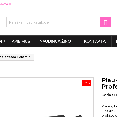
y24.lt

AI
APIE MUS
NAUDINGA ŽINOTI
KONTAKTAI
nal Steam Ceramic
Plau
−7%
Prof
Kodas
O
Plaukų t
OSOMV179
plokštelė