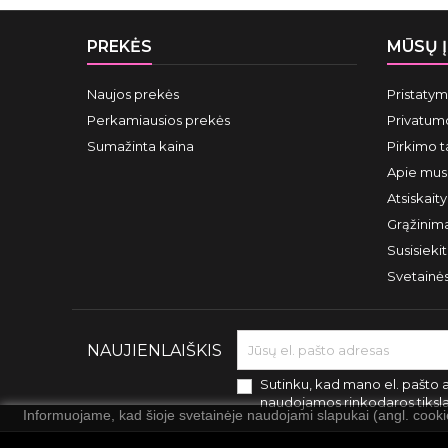
PREKĖS
MŪSŲ 
Naujos prekės
Pristaty
Perkamiausios prekės
Privatumo
Sumažinta kaina
Pirkimo t
Apie mus
Atsiskait
Grąžinima
Susisieki
Svetainė
NAUJIENLAIŠKIS
Sutinku, kad mano el. pašto 
naudojamos rinkodaros tiksl
Informuojame, kad šioje svetainėje naudojami slapukai (angl. cook