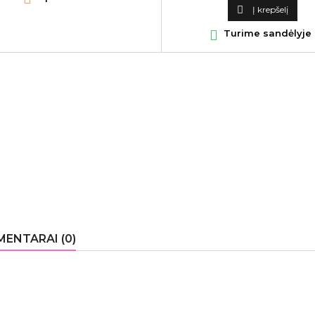
kaina

Į krepšelį

Turime sandėlyje
ENTARAI (0)