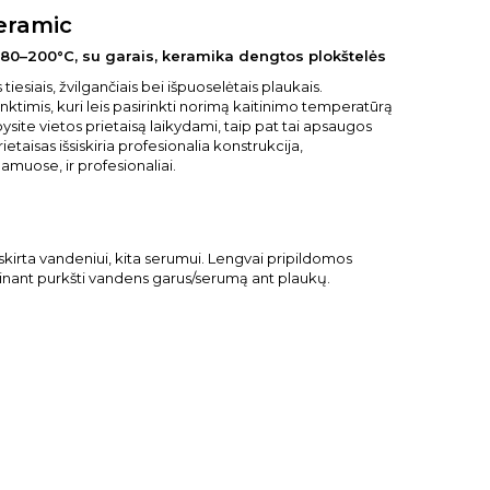
eramic
80–200°C, su garais, keramika dengtos plokštelės
tiesiais, žvilgančiais bei išpuoselėtais plaukais.
ktimis, kuri leis pasirinkti norimą kaitinimo temperatūrą
ysite vietos prietaisą laikydami, taip pat tai apsaugos
taisas išsiskiria profesionalia konstrukcija,
namuose, ir profesionaliai.
 skirta vandeniui, kita serumui. Lengvai pripildomos
esinant purkšti vandens garus/serumą ant plaukų.