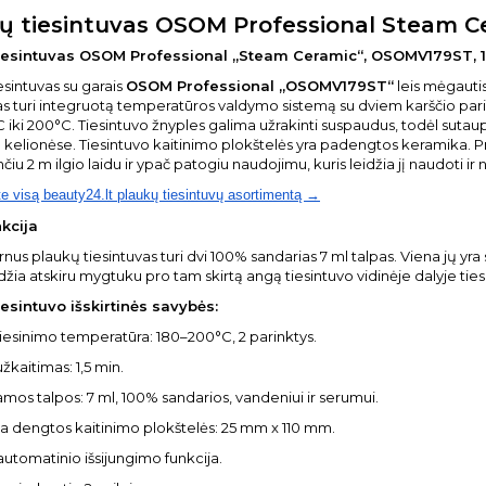
ų tiesintuvas OSOM Professional Steam C
iesintuvas OSOM Professional „Steam Ceramic“, OSOMV179ST, 1
esintuvas su garais
OSOM Professional „OSOMV179ST“
leis mėgautis 
as turi integruotą temperatūros valdymo sistemą su dviem karščio parin
 iki 200°C. Tiesintuvo žnyples galima užrakinti suspaudus, todėl sutaup
ą kelionėse. Tiesintuvo kaitinimo plokštelės yra padengtos keramika. Prie
iu 2 m ilgio laidu ir ypač patogiu naudojimu, kuris leidžia jį naudoti ir 
te visą beauty24.lt plaukų tiesintuvų asortimentą →
kcija
nus plaukų tiesintuvas turi dvi 100% sandarias 7 ml talpas. Viena jų yra
idžia atskiru mygtuku pro tam skirtą angą tiesintuvo vidinėje dalyje ti
iesintuvo išskirtinės savybės:
tiesinimo temperatūra: 180–200°C, 2 parinktys.
užkaitimas: 1,5 min.
mamos talpos: 7 ml, 100% sandarios, vandeniui ir serumui.
a dengtos kaitinimo plokštelės: 25 mm x 110 mm.
 automatinio išsijungimo funkcija.