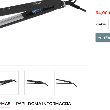
64,00 
Kiekis
edit
Pa

YMAS
PAPILDOMA INFORMACIJA