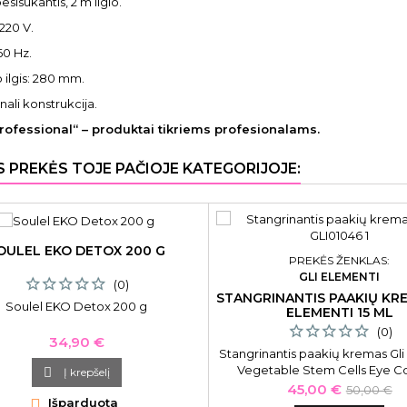
besisukantis, 2 m ilgio.
 220 V.
60 Hz.
o ilgis: 280 mm.
nali konstrukcija.
ofessional“ – produktai tikriems profesionalams.
S PREKĖS TOJE PAČIOJE KATEGORIJOJE:
OULEL EKO DETOX 200 G
PREKĖS ŽENKLAS:
GLI ELEMENTI
(0)
STANGRINANTIS PAAKIŲ KR
Soulel EKO Detox 200 g
ELEMENTI 15 ML
(0)
Kaina
34,90 €
Stangrinantis paakių kremas Gli
Vegetable Stem Cells Eye C

Į krepšelį
Treatment GLI01046, 15 
Kaina
Bazinė
45,00 €
50,00 €

Išparduota