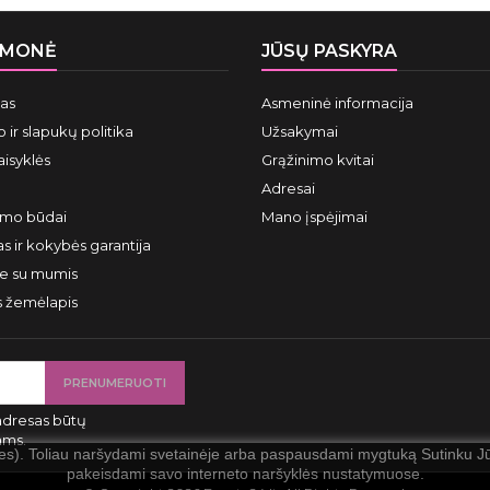
ĮMONĖ
JŪSŲ PASKYRA
mas
Asmeninė informacija
 ir slapukų politika
Užsakymai
aisyklės
Grąžinimo kvitai
Adresai
ymo būdai
Mano įspėjimai
s ir kokybės garantija
te su mumis
s žemėlapis
adresas būtų
ams.
ies). Toliau naršydami svetainėje arba paspausdami mygtuką Sutinku Jūs
pakeisdami savo interneto naršyklės nustatymuose.