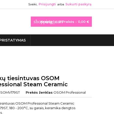
Sveiki,
Prisijungti
arba
Sukurti paskyrą
shopping_cart
Krepšelis:
0
Prekės - 0,00 €
PRISTATYMAS
kų tiesintuvas OSOM
essional Steam Ceramic
SOMV179ST
Prekės ženklas
OSOM Professional
iesintuvas OSOM Professional Steam Ceramic
ST, 180 - 200°C, su garais, keramika dengtos
s.