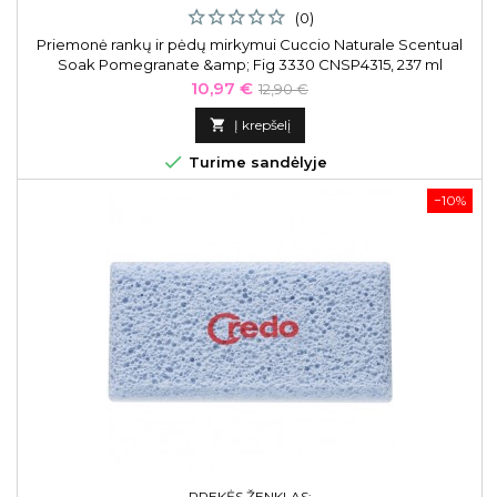
(0)
Priemonė rankų ir pėdų mirkymui Cuccio Naturale Scentual
Soak Pomegranate &amp; Fig 3330 CNSP4315, 237 ml
Kaina
Bazinė
10,97 €
12,90 €
kaina

Į krepšelį

Turime sandėlyje
−10%
PREKĖS ŽENKLAS: