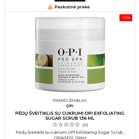

Paskutinė prekė
−10%
PREKĖS ŽENKLAS:
OPI
PĖDŲ ŠVEITIKLIS SU CUKRUMI OPI EXFOLIATING
SUGAR SCRUB 136 ML
(0)
Pėdų šveitiklis su cukrumi OPI Exfoliating Sugar Scrub,
OPIASE01, 136ml