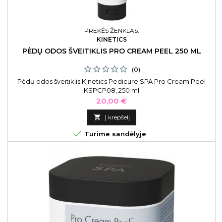
PREKĖS ŽENKLAS:
KINETICS
PĖDŲ ODOS ŠVEITIKLIS PRO CREAM PEEL 250 ML
(0)
Pėdų odos šveitiklis Kinetics Pedicure SPA Pro Cream Peel
KSPCP08, 250 ml
Kaina
20,00 €

Į krepšelį

Turime sandėlyje