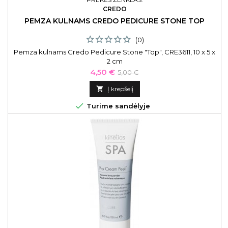
CREDO
PEMZA KULNAMS CREDO PEDICURE STONE TOP
(0)
Pemza kulnams Credo Pedicure Stone "Top", CRE3611, 10 x 5 x
2 cm
Kaina
Bazinė
4,50 €
5,00 €
kaina

Į krepšelį

Turime sandėlyje