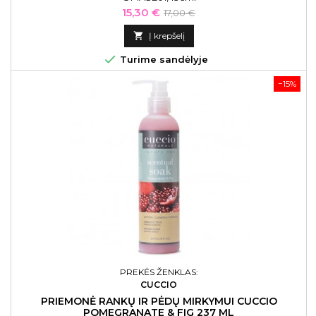
Kaina
Bazinė
15,30 €
17,00 €
kaina

Į krepšelį

Turime sandėlyje
−15%
PREKĖS ŽENKLAS:
CUCCIO
PRIEMONĖ RANKŲ IR PĖDŲ MIRKYMUI CUCCIO
POMEGRANATE & FIG 237 ML