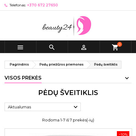
Telefonas:
+370 672 27650
0



shopping_cart
Pagrindinis
Pėdų priežiūros priemonės
Pėdų šveitiklis
VISOS PREKĖS
PĖDŲ ŠVEITIKLIS

Aktualumas
Rodoma 1-7 iš 7 prekės(-ių)
−10%