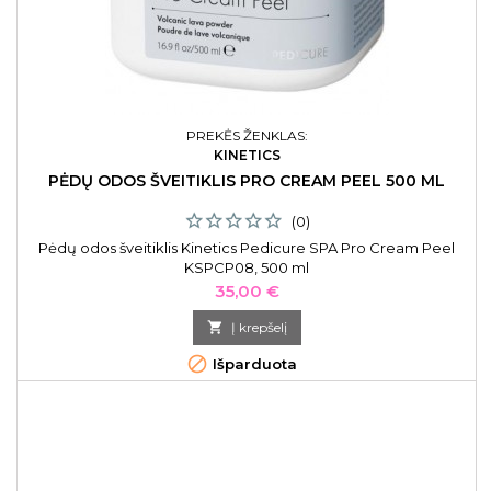
PREKĖS ŽENKLAS:
KINETICS
PĖDŲ ODOS ŠVEITIKLIS PRO CREAM PEEL 500 ML
(0)
Pėdų odos šveitiklis Kinetics Pedicure SPA Pro Cream Peel
KSPCP08, 500 ml
Kaina
35,00 €

Į krepšelį

Išparduota