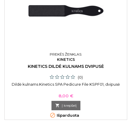
PREKĖS ŽENKLAS:
KINETICS
KINETICS DILDĖ KULNAMS DVIPUSĖ
(0)
Dildė kulnams Kinetics SPA Pedicure File KSPF01, dvipusė
Kaina
8,00 €

Į krepšelį

Išparduota