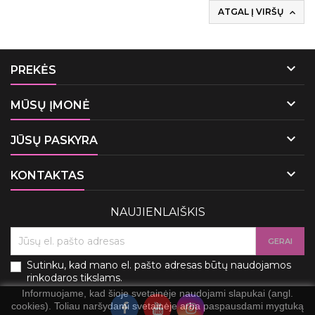
ATGAL Į VIRŠŲ


PREKĖS

MŪSŲ ĮMONĖ

JŪSŲ PASKYRA

KONTAKTAS
NAUJIENLAIŠKIS
Sutinku, kad mano el. pašto adresas būtų naudojamos
rinkodaros tikslams.
Informuojame, kad šioje svetainėje naudojami slapukai (angl.
cookies). Toliau naršydami svetainėje arba paspausdami mygtuką