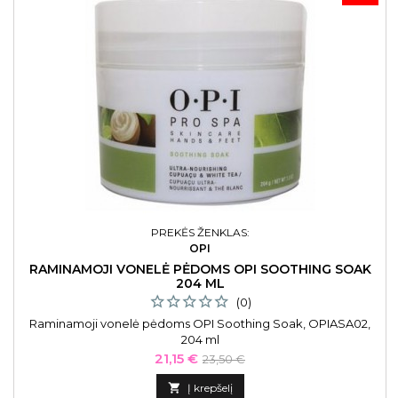
PREKĖS ŽENKLAS:
OPI
RAMINAMOJI VONELĖ PĖDOMS OPI SOOTHING SOAK
204 ML
(0)
Raminamoji vonelė pėdoms OPI Soothing Soak, OPIASA02,
204 ml
Kaina
Bazinė
21,15 €
23,50 €
kaina

Į krepšelį