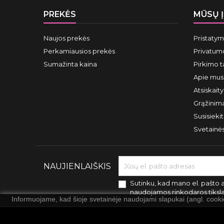
PREKĖS
MŪSŲ 
Naujos prekės
Pristaty
Perkamiausios prekės
Privatumo
Sumažinta kaina
Pirkimo t
Apie mus
Atsiskait
Grąžinima
Susisieki
Svetainė
NAUJIENLAIŠKIS
Sutinku, kad mano el. pašto 
naudojamos rinkodaros tiksl
Informuojame, kad šioje svetainėje naudojami slapukai (angl. cook