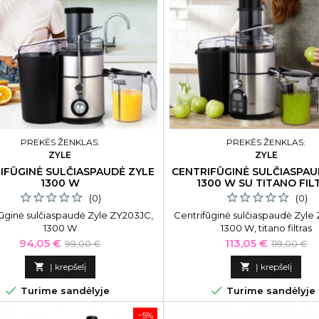
PREKĖS ŽENKLAS:
PREKĖS ŽENKLAS:
ZYLE
ZYLE
IFŪGINĖ SULČIASPAUDĖ ZYLE
CENTRIFŪGINĖ SULČIASPAU
1300 W
1300 W SU TITANO FIL
(0)
(0)
fūginė sulčiaspaudė Zyle ZY203JC,
Centrifūginė sulčiaspaudė Zyle
1300 W
1300 W, titano filtras
Kaina
Bazinė
Kaina
Bazinė
94,05 €
113,05 €
99,00 €
119,00 €
kaina
kaina

Į krepšelį

Į krepšelį


Turime sandėlyje
Turime sandėlyje
−5%