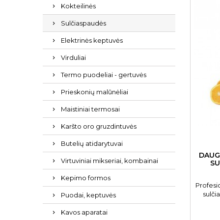
Kokteilinės
Sulčiaspaudės
Elektrinės keptuvės
Virduliai
Termo puodeliai - gertuvės
Prieskonių malūnėliai
Maistiniai termosai
Karšto oro gruzdintuvės
Butelių atidarytuvai
DAUGI
Virtuviniai mikseriai, kombainai
SU
Kepimo formos
Profesi
sulči
Puodai, keptuvės
Kavos aparatai