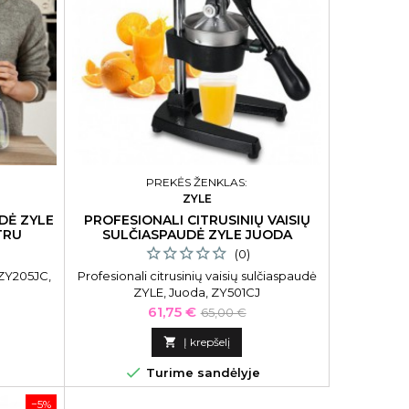
PREKĖS ŽENKLAS:
ZYLE
DĖ ZYLE
PROFESIONALI CITRUSINIŲ VAISIŲ
TRU
SULČIASPAUDĖ ZYLE JUODA
(0)
 ZY205JC,
Profesionali citrusinių vaisių sulčiaspaudė
ZYLE, Juoda, ZY501CJ
Kaina
Bazinė
61,75 €
65,00 €
kaina

Į krepšelį

Turime sandėlyje
−5%