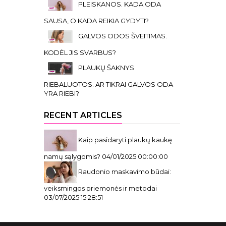
PLEISKANOS. KADA ODA
SAUSA, O KADA REIKIA GYDYTI?
GALVOS ODOS ŠVEITIMAS.
KODĖL JIS SVARBUS?
PLAUKŲ ŠAKNYS
RIEBALUOTOS. AR TIKRAI GALVOS ODA
YRA RIEBI?
RECENT ARTICLES
Kaip pasidaryti plaukų kaukę
namų sąlygomis?
04/01/2025 00:00:00
Raudonio maskavimo būdai:
veiksmingos priemonės ir metodai
03/07/2025 15:28:51