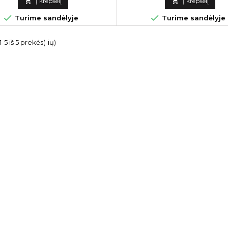
spaudimo kaušeliais.

Į krepšelį

Į krepšelį


Turime sandėlyje
Turime sandėlyje
5 iš 5 prekės(-ių)