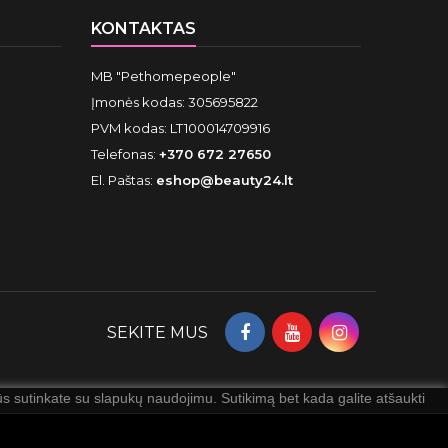
KONTAKTAS
MB "Pethomepeople"
Įmonės kodas: 305695822
PVM kodas: LT100014709916
Telefonas:
+370 672 27650
El. Paštas:
eshop@beauty24.lt
SEKITE MUS
 sutinkate su slapukų naudojimu. Sutikimą bet kada galite atšaukti