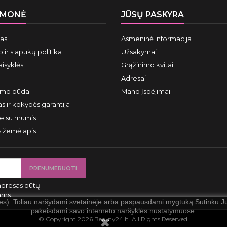
ĮMONĖ
JŪSŲ PASKYRA
mas
Asmeninė informacija
 ir slapukų politika
Užsakymai
aisyklės
Grąžinimo kvitai
Adresai
ymo būdai
Mano įspėjimai
s ir kokybės garantija
te su mumis
s žemėlapis
adresas būtų
ams.
ies). Toliau naršydami svetainėje arba paspausdami mygtuką Sutinku Jūs
pakeisdami savo interneto naršyklės nustatymuose.
© Copyright 2026 Beauty24.lt. All Rights Reserved.