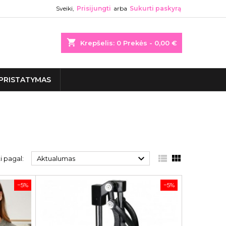
Sveiki,
Prisijungti
arba
Sukurti paskyrą
shopping_cart
Krepšelis:
0
Prekės - 0,00 €
PRISTATYMAS



i pagal:
Aktualumas
−5%
−5%