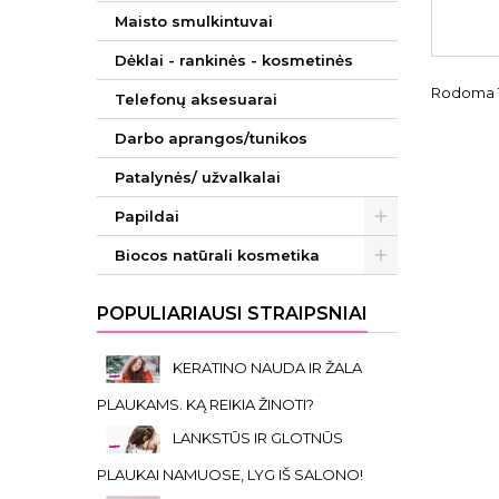
Maisto smulkintuvai
Dėklai - rankinės - kosmetinės
Rodoma 1-
Telefonų aksesuarai
Darbo aprangos/tunikos
Patalynės/ užvalkalai
Papildai
Biocos natūrali kosmetika
POPULIARIAUSI STRAIPSNIAI
KERATINO NAUDA IR ŽALA
PLAUKAMS. KĄ REIKIA ŽINOTI?
LANKSTŪS IR GLOTNŪS
PLAUKAI NAMUOSE, LYG IŠ SALONO!