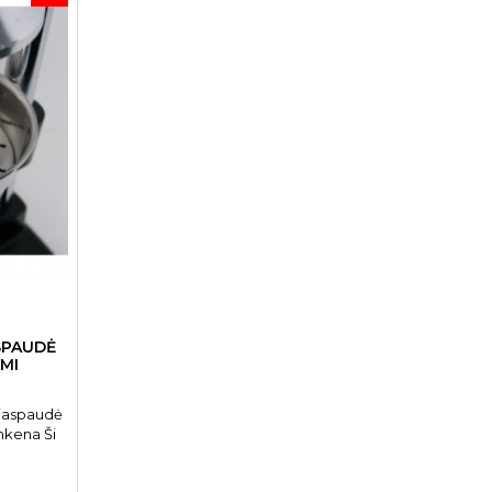
ASPAUDĖ
IMI
lčiaspaudė
nkena Ši
pasižymi
 vaisių