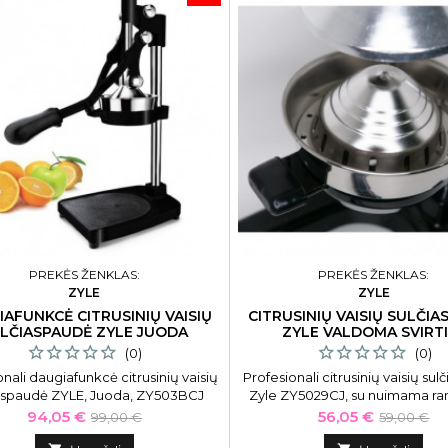
PREKĖS ŽENKLAS:
PREKĖS ŽENKLAS:
ZYLE
ZYLE
AFUNKCĖ CITRUSINIŲ VAISIŲ
CITRUSINIŲ VAISIŲ SULČI
LČIASPAUDĖ ZYLE JUODA
ZYLE VALDOMA SVIRT
(0)
(0)
onali daugiafunkcė citrusinių vaisių
Profesionali citrusinių vaisių su
aspaudė ZYLE, Juoda, ZY503BCJ
Zyle ZY5029CJ, su nuimama ra
citrusinių vaisių sulčiaspaudė 
Kaina
Bazinė
Kaina
Bazinė
94,05 €
56,05 €
99,00 €
59,00 €
nuimama rankena ir didesniais
kaina
kaina