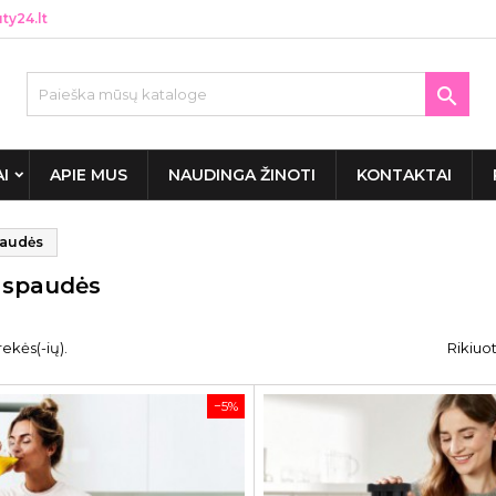
y24.lt

AI
APIE MUS
NAUDINGA ŽINOTI
KONTAKTAI
paudės
aspaudės
ekės(-ių).
Rikiuot
−5%