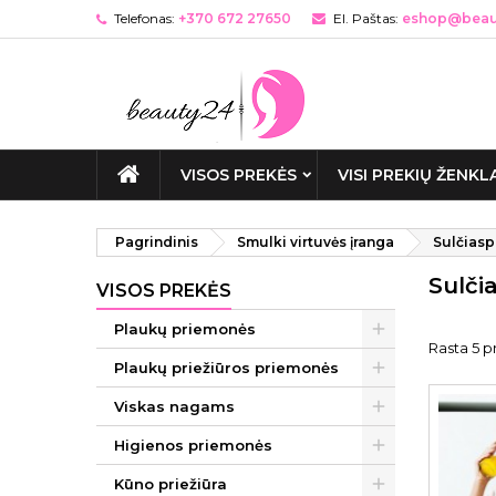
Telefonas:
+370 672 27650
El. Paštas:
eshop@beaut
VISOS PREKĖS
VISI PREKIŲ ŽENKL
Pagrindinis
Smulki virtuvės įranga
Sulčias
Sulči
VISOS PREKĖS
Plaukų priemonės
Rasta 5 pr
Plaukų priežiūros priemonės
Viskas nagams
Higienos priemonės
Kūno priežiūra