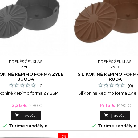
PREKĖS ŽENKLAS:
PREKĖS ŽENKLAS:
ZYLE
ZYLE
KONINĖ KEPIMO FORMA ZYLE
SILIKONINĖ KEPIMO FORM
JUODA
RUDA
(0)
(0)
likoninė kepimo forma ZY12SP
Silikoninė kepimo forma Zyle
Kaina
Bazinė
Kaina
Bazinė
12,26 €
14,16 €
12,90 €
14,90 €
kaina
kaina

Į krepšelį

Į krepšelį


Turime sandėlyje
Turime sandėlyje
−5%