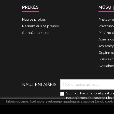
PREKĖS
MŪSŲ 
Naujos prekės
Pristaty
Perkamiausios prekės
Privatumo
Sumažinta kaina
Pirkimo t
Apie mus
Atsiskait
Grąžinima
Susisieki
Svetainė
NAUJIENLAIŠKIS
Sutinku, kad mano el. pašto 
naudojamos rinkodaros tiksl
Informuojame, kad šioje svetainėje naudojami slapukai (angl. cook