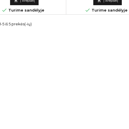

Į krepšelį

Į krepšelį


Turime sandėlyje
Turime sandėlyje
5 iš 5 prekės(-ių)