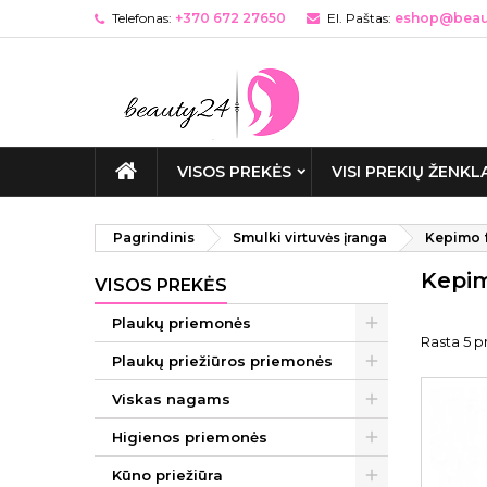
Telefonas:
+370 672 27650
El. Paštas:
eshop@beaut
VISOS PREKĖS
VISI PREKIŲ ŽENKL
Pagrindinis
Smulki virtuvės įranga
Kepimo 
Kepi
VISOS PREKĖS
Plaukų priemonės
Rasta 5 pr
Plaukų priežiūros priemonės
Viskas nagams
Higienos priemonės
Kūno priežiūra