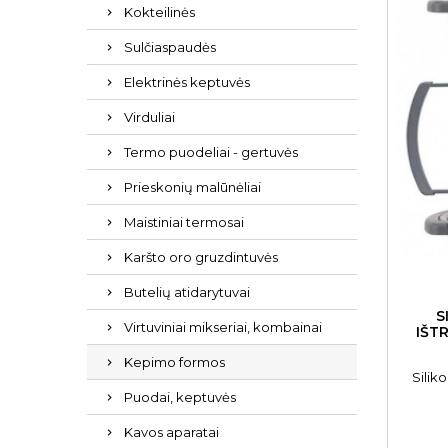
Kokteilinės
Sulčiaspaudės
Elektrinės keptuvės
Virduliai
Termo puodeliai - gertuvės
Prieskonių malūnėliai
Maistiniai termosai
Karšto oro gruzdintuvės
Butelių atidarytuvai
S
Virtuviniai mikseriai, kombainai
IŠT
Kepimo formos
Silik
Puodai, keptuvės
Kavos aparatai