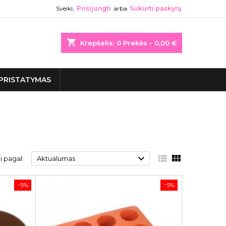
Sveiki,
Prisijungti
arba
Sukurti paskyrą
shopping_cart
Krepšelis:
0
Prekės - 0,00 €
PRISTATYMAS



i pagal:
Aktualumas
−5%
−5%