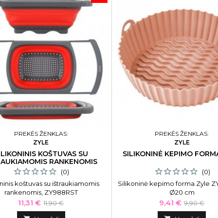
PREKĖS ŽENKLAS:
PREKĖS ŽENKLAS:
ZYLE
ZYLE
ILIKONINIS KOŠTUVAS SU
SILIKONINĖ KEPIMO FORM
RAUKIAMOMIS RANKENOMIS
RAUDONAS
(0)
(0)
oninis koštuvas su ištraukiamomis
Silikoninė kepimo forma Zyle 
rankenomis, ZY988RST
Ø20 cm
Kaina
Bazinė
Kaina
Bazinė
11,31 €
9,41 €
11,90 €
9,90 €
kaina
kaina