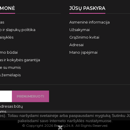
ĮMONĖ
JŪSŲ PASKYRA
mas
Asmeninė informacija
 ir slapukų politika
Užsakymai
aisyklės
Grąžinimo kvitai
Adresai
ymo būdai
Mano įspėjimai
s ir kokybės garantija
te su mumis
s žemėlapis
adresas būtų
ams.
ies). Toliau naršydami svetainėje arba paspausdami mygtuką Sutinku Jūs
pakeisdami savo interneto naršyklės nustatymuose.
© Copyright 2026 Beauty24.lt. All Rights Reserved.