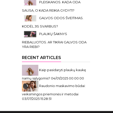
PLEISKANOS. KADA ODA
SAUSA, O KADA REIKIA GYDYTI?
GALVOS ODOS ŠVEITIMAS.
KODĖL JIS SVARBUS?
PLAUKŲ ŠAKNYS
RIEBALUOTOS. AR TIKRAI GALVOS ODA
YRA RIEBI?
RECENT ARTICLES
Kaip pasidaryti plaukų kaukę
namų sąlygomis?
04/01/2025 00:00:00
Raudonio maskavimo būdai:
veiksmingos priemonės ir metodai
03/07/2025 15:28:51