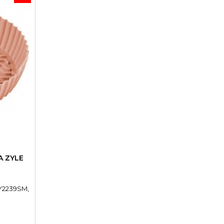
A ZYLE
ZY2239SM,