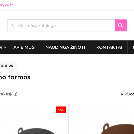
y24.lt

AI
APIE MUS
NAUDINGA ŽINOTI
KONTAKTAI
formos
mo formos
ekės(-ių).
Rikiuot
−5%