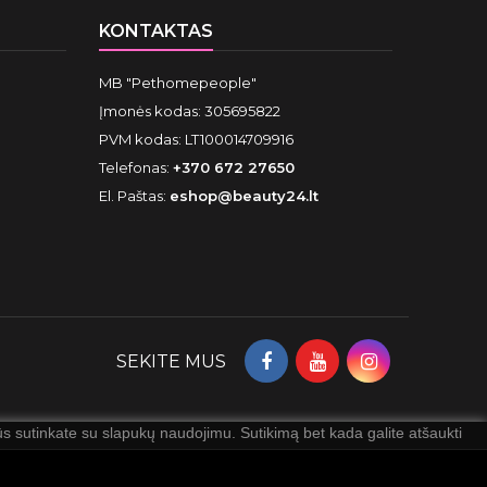
KONTAKTAS
MB "Pethomepeople"
Įmonės kodas: 305695822
PVM kodas: LT100014709916
Telefonas:
+370 672 27650
El. Paštas:
eshop@beauty24.lt
SEKITE MUS
 sutinkate su slapukų naudojimu. Sutikimą bet kada galite atšaukti