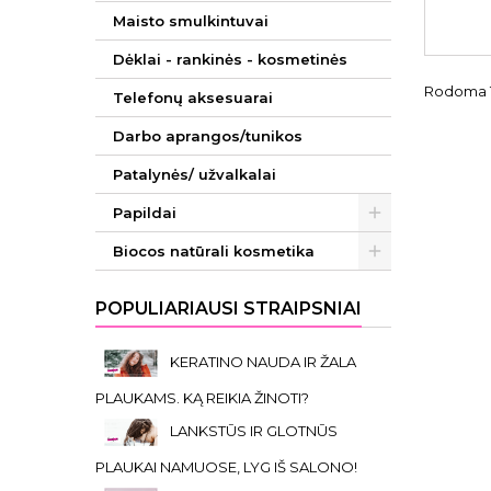
Maisto smulkintuvai
Dėklai - rankinės - kosmetinės
Rodoma 1-
Telefonų aksesuarai
Darbo aprangos/tunikos
Patalynės/ užvalkalai
Papildai
Biocos natūrali kosmetika
POPULIARIAUSI STRAIPSNIAI
KERATINO NAUDA IR ŽALA
PLAUKAMS. KĄ REIKIA ŽINOTI?
LANKSTŪS IR GLOTNŪS
PLAUKAI NAMUOSE, LYG IŠ SALONO!