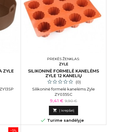
PREKĖS ŽENKLAS:
ZYLE
A ZYLE
SILIKONINĖ FORMELĖ KANELĖMS
ZYLE 12 KANELIŲ
(0)
 ZY13SP
Silikoninė formelė kanelėms Zyle
ZY035SC
Kaina
Bazinė
9,41 €
9,90 €
kaina

Į krepšelį

Turime sandėlyje
−5%