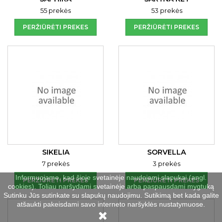
55 prekės
53 prekės
PERŽIŪRĖTI PREKES
PERŽIŪRĖTI PREKES
SIKELIA
SORVELLA
7 prekės
3 prekės
Informuojame, kad šioje svetainėje naudojami slapukai (angl.
PERŽIŪRĖTI PREKES
PERŽIŪRĖTI PREKES
cookies). Toliau naršydami svetainėje arba paspausdami mygtuką
Sutinku Jūs sutinkate su slapukų naudojimu. Sutikimą bet kada galite
atšaukti pakeisdami savo interneto naršyklės nustatymuose.