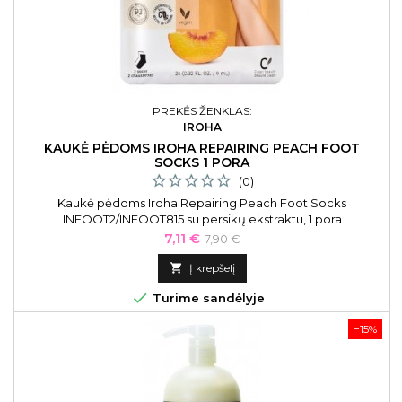
PREKĖS ŽENKLAS:
IROHA
KAUKĖ PĖDOMS IROHA REPAIRING PEACH FOOT
SOCKS 1 PORA
(0)
Kaukė pėdoms Iroha Repairing Peach Foot Socks
INFOOT2/INFOOT815 su persikų ekstraktu, 1 pora
Kaina
Bazinė
7,11 €
7,90 €
kaina

Į krepšelį

Turime sandėlyje
−15%