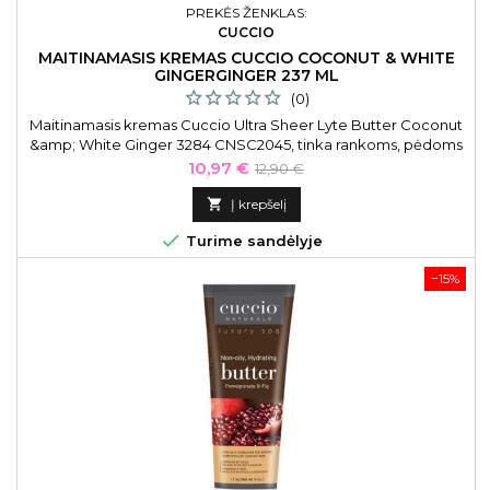
PREKĖS ŽENKLAS:
CUCCIO
MAITINAMASIS KREMAS CUCCIO COCONUT & WHITE
GINGERGINGER 237 ML
(0)
Maitinamasis kremas Cuccio Ultra Sheer Lyte Butter Coconut
&amp; White Ginger 3284 CNSC2045, tinka rankoms, pėdoms
ir kūnui, 237 ml
Kaina
Bazinė
10,97 €
12,90 €
kaina

Į krepšelį

Turime sandėlyje
−15%