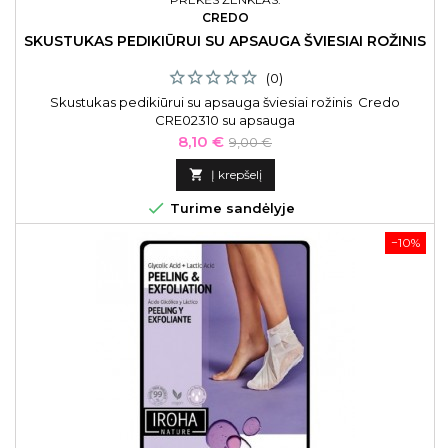
CREDO
SKUSTUKAS PEDIKIŪRUI SU APSAUGA ŠVIESIAI ROŽINIS
(0)
Skustukas pedikiūrui su apsauga šviesiai rožinis Credo
CRE02310 su apsauga
Kaina
Bazinė
8,10 €
9,00 €
kaina

Į krepšelį

Turime sandėlyje
−10%