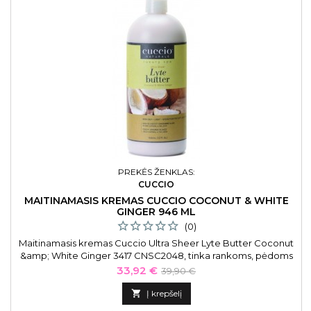
PREKĖS ŽENKLAS:
CUCCIO
MAITINAMASIS KREMAS CUCCIO COCONUT & WHITE
GINGER 946 ML
(0)
Maitinamasis kremas Cuccio Ultra Sheer Lyte Butter Coconut
&amp; White Ginger 3417 CNSC2048, tinka rankoms, pėdoms
ir kūnui, 946 ml
Kaina
Bazinė
33,92 €
39,90 €
kaina

Į krepšelį