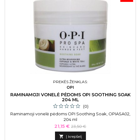
PREKĖS ŽENKLAS:
OPI
RAMINAMOJI VONELĖ PĖDOMS OPI SOOTHING SOAK
204 ML
(0)
Raminamoji vonelė pėdoms OPI Soothing Soak, OPIASA02,
204 ml
Kaina
Bazinė
21,15 €
23,50 €
kaina

Į krepšelį