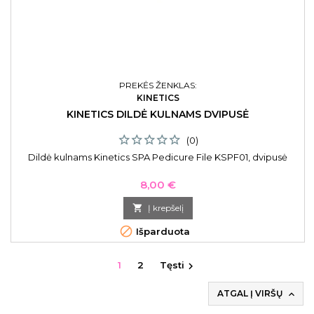
PREKĖS ŽENKLAS:
KINETICS
KINETICS DILDĖ KULNAMS DVIPUSĖ
(0)
Dildė kulnams Kinetics SPA Pedicure File KSPF01, dvipusė
Kaina
8,00 €

Į krepšelį

Išparduota
1
2
Tęsti

ATGAL Į VIRŠŲ
