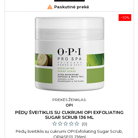

Paskutinė prekė
−10%
PREKĖS ŽENKLAS:
OPI
PĖDŲ ŠVEITIKLIS SU CUKRUMI OPI EXFOLIATING
SUGAR SCRUB 136 ML
(0)
Pėdų šveitiklis su cukrumi OPI Exfoliating Sugar Scrub,
OPIASE01, 136ml