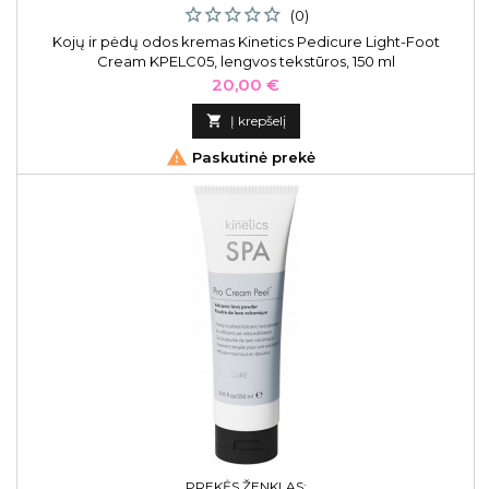
(0)
Kojų ir pėdų odos kremas Kinetics Pedicure Light-Foot
Cream KPELC05, lengvos tekstūros, 150 ml
Kaina
20,00 €

Į krepšelį

Paskutinė prekė
PREKĖS ŽENKLAS: