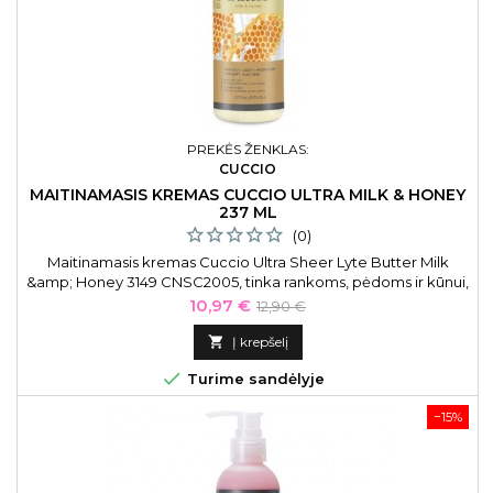
PREKĖS ŽENKLAS:
CUCCIO
MAITINAMASIS KREMAS CUCCIO ULTRA MILK & HONEY
237 ML
(0)
Maitinamasis kremas Cuccio Ultra Sheer Lyte Butter Milk
&amp; Honey 3149 CNSC2005, tinka rankoms, pėdoms ir kūnui,
237 ml
Kaina
Bazinė
10,97 €
12,90 €
kaina

Į krepšelį

Turime sandėlyje
−15%