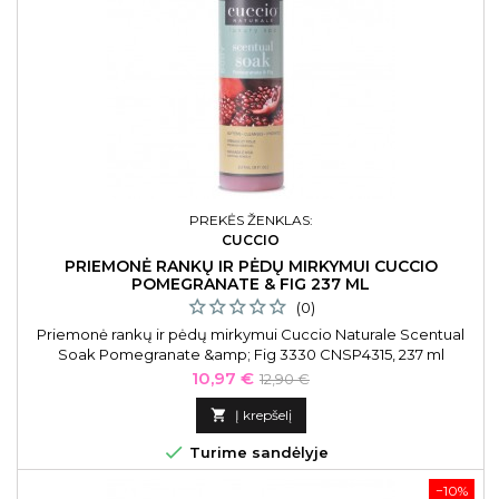
PREKĖS ŽENKLAS:
CUCCIO
PRIEMONĖ RANKŲ IR PĖDŲ MIRKYMUI CUCCIO
POMEGRANATE & FIG 237 ML
(0)
Priemonė rankų ir pėdų mirkymui Cuccio Naturale Scentual
Soak Pomegranate &amp; Fig 3330 CNSP4315, 237 ml
Kaina
Bazinė
10,97 €
12,90 €
kaina

Į krepšelį

Turime sandėlyje
−10%