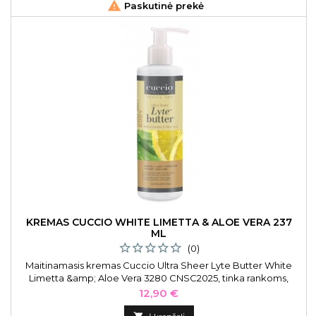

Paskutinė prekė
KREMAS CUCCIO WHITE LIMETTA & ALOE VERA 237
ML
(0)
Maitinamasis kremas Cuccio Ultra Sheer Lyte Butter White
Limetta &amp; Aloe Vera 3280 CNSC2025, tinka rankoms,
pėdoms ir kūnui, 237 ml
Kaina
12,90 €