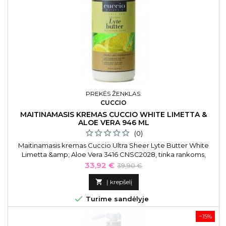
PREKĖS ŽENKLAS:
CUCCIO
MAITINAMASIS KREMAS CUCCIO WHITE LIMETTA &
ALOE VERA 946 ML
(0)
Maitinamasis kremas Cuccio Ultra Sheer Lyte Butter White
Limetta &amp; Aloe Vera 3416 CNSC2028, tinka rankoms,
pėdoms ir kūnui, 946 ml
Kaina
Bazinė
33,92 €
39,90 €
kaina

Į krepšelį

Turime sandėlyje
−15%