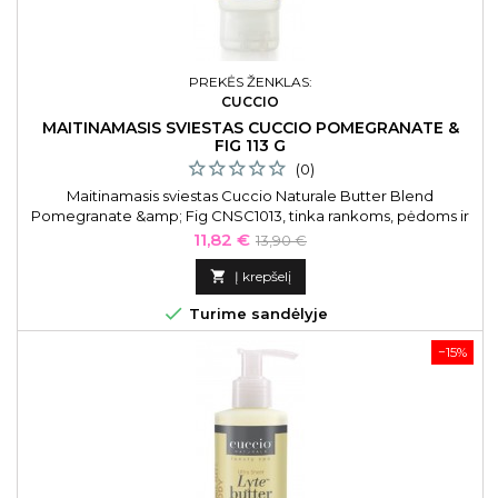
PREKĖS ŽENKLAS:
CUCCIO
MAITINAMASIS SVIESTAS CUCCIO POMEGRANATE &
FIG 113 G
(0)
Maitinamasis sviestas Cuccio Naturale Butter Blend
Pomegranate &amp; Fig CNSC1013, tinka rankoms, pėdoms ir
kūnui, 113 g
Kaina
Bazinė
11,82 €
13,90 €
kaina

Į krepšelį

Turime sandėlyje
−15%