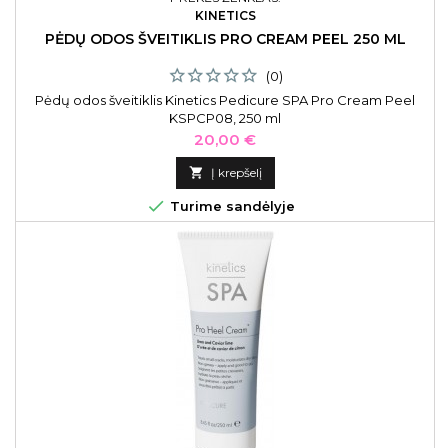
KINETICS
PĖDŲ ODOS ŠVEITIKLIS PRO CREAM PEEL 250 ML
(0)
Pėdų odos šveitiklis Kinetics Pedicure SPA Pro Cream Peel
KSPCP08, 250 ml
Kaina
20,00 €

Į krepšelį

Turime sandėlyje