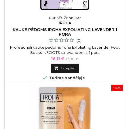
PREKĖS ŽENKLAS:
IROHA
KAUKĖ PĖDOMS IROHA EXFOLIATING LAVENDER 1
PORA
(0)
Profesionali kaukė pėdoms Iroha Exfoliating Lavender Foot
Socks INFOOT3 su levandomis, 1 pora
Kaina
Bazinė
16,11 €
17,90 €
kaina

Į krepšelį

Turime sandėlyje
−10%