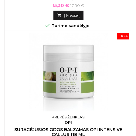
Kaina
Bazinė
15,30 €
17,00 €
kaina

Į krepšelį

Turime sandėlyje
−10%
PREKĖS ŽENKLAS:
OPI
SURAGĖJUSIOS ODOS BALZAMAS OPI INTENSIVE
CALLUS 118 ML