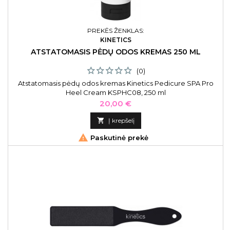
PREKĖS ŽENKLAS:
KINETICS
ATSTATOMASIS PĖDŲ ODOS KREMAS 250 ML
(0)
Atstatomasis pėdų odos kremas Kinetics Pedicure SPA Pro
Heel Cream KSPHC08, 250 ml
Kaina
20,00 €

Į krepšelį

Paskutinė prekė