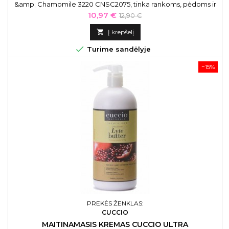
&amp; Chamomile 3220 CNSC2075, tinka rankoms, pėdoms ir
kūnui, 237 ml
Kaina
Bazinė
10,97 €
12,90 €
kaina

Į krepšelį

Turime sandėlyje
−15%
PREKĖS ŽENKLAS:
CUCCIO
MAITINAMASIS KREMAS CUCCIO ULTRA