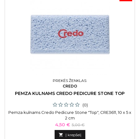
PREKĖS ŽENKLAS:
CREDO
PEMZA KULNAMS CREDO PEDICURE STONE TOP
(0)
Pemza kulnams Credo Pedicure Stone "Top", CRE3611, 10 x 5 x
2 cm
Kaina
Bazinė
4,50 €
5,00 €
kaina

Į krepšelį