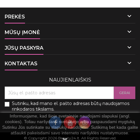

PREKĖS

MŪSŲ ĮMONĖ

JŪSŲ PASKYRA

KONTAKTAS
NAUJIENLAIŠKIS
Sutinku, kad mano el. pašto adresas būtų naudojamos
rinkodaros tikslams.
Informuojame, kad šioje svetainėje naudojami slapukai (angl.
cookies). Toliau naršydami svetainėje arba paspausdami mygtuką
Sutinku Jūs sutinkate su slapukų naudojimu. Sutikimą bet kada galite
atšaukti pakeisdami savo interneto naršyklės nustatymuose.
© Copyright 2026 Beauty24.lt. All Rights Reserved.