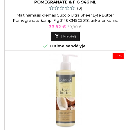
POMEGRANATE & FIG 946 ML
(0)
Maitinamasis kremas Cuccio Ultra Sheer Lyte Butter
Pomegranate &amp; Fig 3146 CNSC2018, tinka rankoms,
pėdoms ir kūnui, 946 ml
Kaina
Bazinė
33,92 €
39,90 €
kaina

Į krepšelį

Turime sandėlyje
−15%