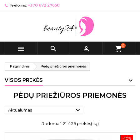
Telefonas:
+370 672 27650
0



shopping_cart
Pagrindinis
Pėdų priežiūros priemonės
VISOS PREKĖS
PĖDŲ PRIEŽIŪROS PRIEMONĖS

Aktualumas
Rodoma 1-21 iš 26 prekės(-ių)
−10%