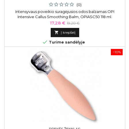
(0)
Intensyvaus poveikio suragėjusios odos balzamas OPI
Intensive Callus Smoothing Balm, OPIASC50 118 ml.
Kaina
Bazinė
17,28 €
19,20 €
kaina

Į krepšelį

Turime sandėlyje
−10%
PREKĖS ŽENKLAS: