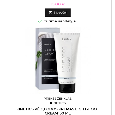
Kaina
15,00 €

Į krepšelį

Turime sandėlyje
PREKĖS ŽENKLAS:
KINETICS
KINETICS PĖDŲ ODOS KREMAS LIGHT-FOOT
CREAM150 ML