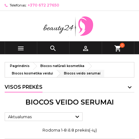
Telefonas:
+370 672 27650
0



shopping_cart
Pagrindinis
Biocos natūrali kosmetika
Biocos kosmetika veidui
Biocos veido serumai
VISOS PREKĖS
BIOCOS VEIDO SERUMAI

Aktualumas
Rodoma 1-8 iš 8 prekės(-ių)