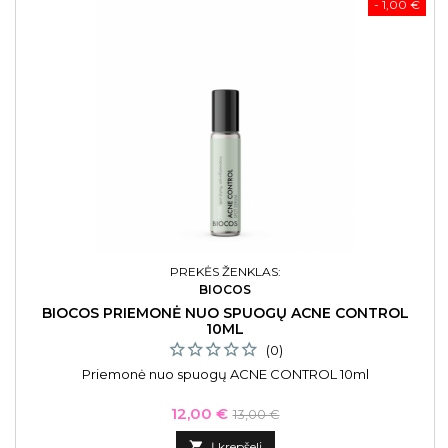
- 1,00 €
PREKĖS ŽENKLAS:
BIOCOS
BIOCOS PRIEMONĖ NUO SPUOGŲ ACNE CONTROL
10ML
(0)
Priemonė nuo spuogų ACNE CONTROL 10ml
Kaina
Bazinė
12,00 €
13,00 €
kaina

Į krepšelį