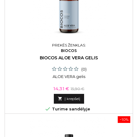
PREKĖS ŽENKLAS:
BIOCOS
BIOCOS ALOE VERA GELIS
(0)
ALOE VERA gelis
Kaina
Bazinė
14,31 €
15,90 €
kaina

Į krepšelį

Turime sandėlyje
−10%