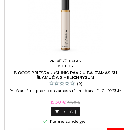
PREKĖS ŽENKLAS:
BIOCOS
BIOCOS PRIEŠRAUKŠLINIS PAAKIŲ BALZAMAS SU
ŠLAMUČIAIS HELICHRYSUM
(0)
Priešraukšlinis paakių balzamas su šlamučiais HELICHRYSUM
Kaina
Bazinė
15,30 €
17,00 €
kaina

Į krepšelį

Turime sandėlyje