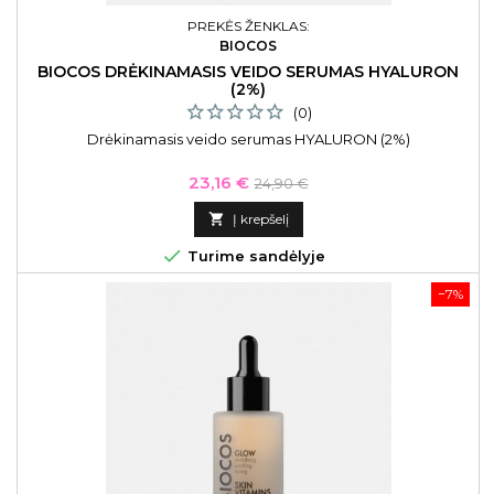
PREKĖS ŽENKLAS:
BIOCOS
BIOCOS DRĖKINAMASIS VEIDO SERUMAS HYALURON
(2%)
(0)
Drėkinamasis veido serumas HYALURON (2%)
Kaina
Bazinė
23,16 €
24,90 €
kaina

Į krepšelį

Turime sandėlyje
−7%