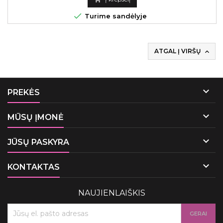

Turime sandėlyje
ATGAL Į VIRŠŲ


PREKĖS

MŪSŲ ĮMONĖ

JŪSŲ PASKYRA

KONTAKTAS
NAUJIENLAIŠKIS