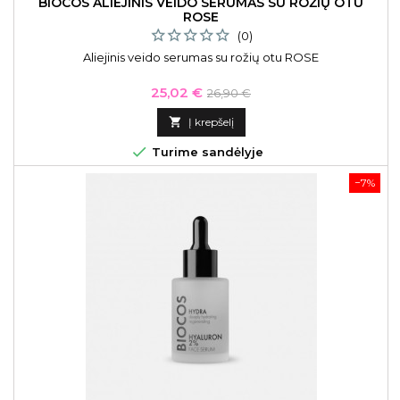
BIOCOS ALIEJINIS VEIDO SERUMAS SU ROŽIŲ OTU
ROSE
(0)
Aliejinis veido serumas su rožių otu ROSE
Kaina
Bazinė
25,02 €
26,90 €
kaina

Į krepšelį

Turime sandėlyje
−7%