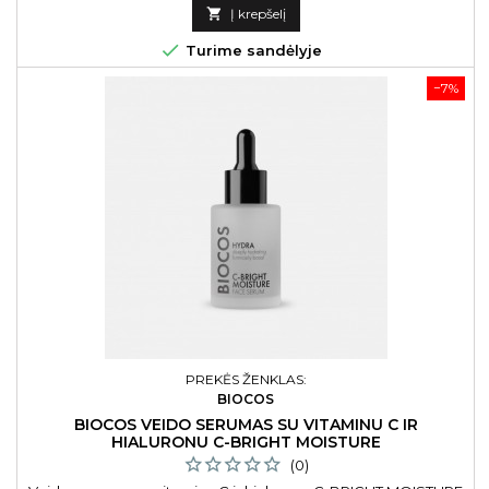
kaina

Į krepšelį

Turime sandėlyje
−7%
PREKĖS ŽENKLAS:
BIOCOS
BIOCOS VEIDO SERUMAS SU VITAMINU C IR
HIALURONU C-BRIGHT MOISTURE
(0)