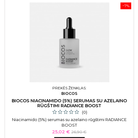
−7%
PREKĖS ŽENKLAS:
BIOCOS
BIOCOS NIACINAMIDO (5%) SERUMAS SU AZELAINO
RŪGŠTIMI RADIANCE BOOST
(0)
Niacinamido (5%) serumas su azelaino rūgštimi RADIANCE
BOOST
Kaina
Bazinė
25,02 €
26,90 €