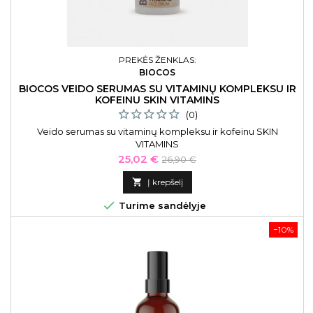
PREKĖS ŽENKLAS:
BIOCOS
BIOCOS VEIDO SERUMAS SU VITAMINŲ KOMPLEKSU IR
KOFEINU SKIN VITAMINS
(0)
Veido serumas su vitaminų kompleksu ir kofeinu SKIN
VITAMINS
Kaina
Bazinė
25,02 €
26,90 €
kaina

Į krepšelį

Turime sandėlyje
−10%