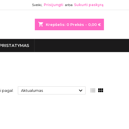
Sveiki,
Prisijungti
arba
Sukurti paskyrą
shopping_cart
Krepšelis:
0
Prekės - 0,00 €
PRISTATYMAS



i pagal:
Aktualumas