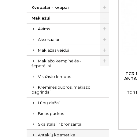
Kvepalai - kvapai
Makiažui
Akims
Aksesuarai
Makiažas veidui
Makiažo kempinėlės -
šepetėliai
TCR 
Visažisto lempos
ANTA
Kreminės pudros, makiažo
pagrindai
TCR 
Lūpų dažai
Birios pudros
Skaistalai ir bronzantai
Antakių kosmetika