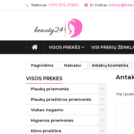
Telefonas:
+370 672 27650
El. Paštas:
eshop@beaut
VISOS PREKĖS
VISI PREKIŲ ŽENKL
Pagrindinis
Makiažui
Antakių kosmetika
Antak
VISOS PREKĖS
Plaukų priemonės
Yra 1 prek
Plaukų priežiūros priemonės
Viskas nagams
Higienos priemonės
Kūno priežiūra