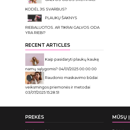
KODĖL JIS SVARBUS?
PLAUKŲ ŠAKNYS
RIEBALUOTOS. AR TIKRAI GALVOS ODA
YRA RIEBI?
RECENT ARTICLES
Kaip pasidaryti plaukų kaukę
namų sąlygomis?
04/01/2025 00:00:00
Raudonio maskavimo būdai:
veiksmingos priemonės ir metodai
03/07/2025 15:28:51
PREKĖS
MŪSŲ 