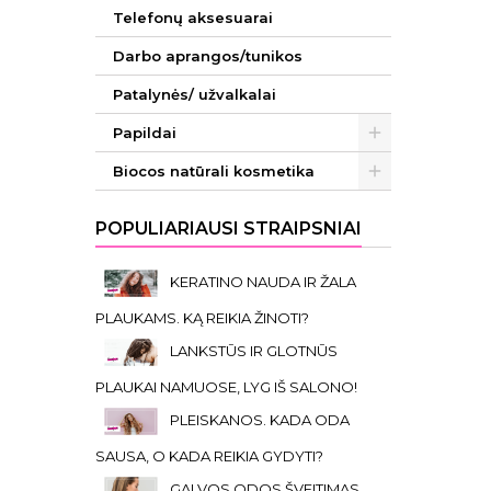
Telefonų aksesuarai
Darbo aprangos/tunikos
Patalynės/ užvalkalai
Papildai
Biocos natūrali kosmetika
POPULIARIAUSI STRAIPSNIAI
KERATINO NAUDA IR ŽALA
PLAUKAMS. KĄ REIKIA ŽINOTI?
LANKSTŪS IR GLOTNŪS
PLAUKAI NAMUOSE, LYG IŠ SALONO!
PLEISKANOS. KADA ODA
SAUSA, O KADA REIKIA GYDYTI?
GALVOS ODOS ŠVEITIMAS.