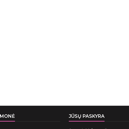
ĮMONĖ
JŪSŲ PASKYRA