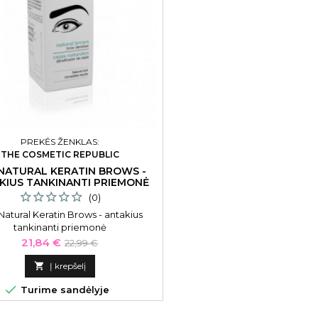
PREKĖS ŽENKLAS:
THE COSMETIC REPUBLIC
NATURAL KERATIN BROWS -
KIUS TANKINANTI PRIEMONĖ
(0)
Natural Keratin Brows - antakius
tankinanti priemonė
Kaina
Bazinė
21,84 €
22,99 €
kaina

Į krepšelį

Turime sandėlyje