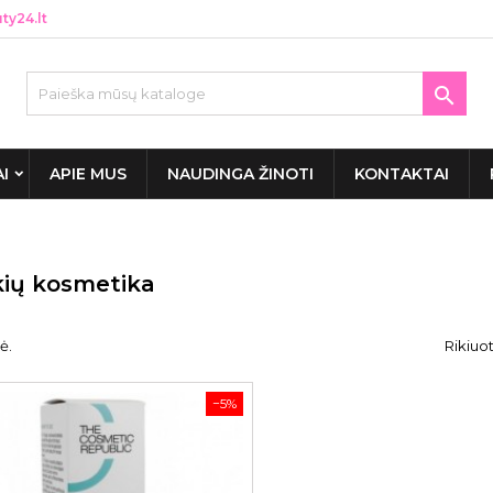
y24.lt

AI
APIE MUS
NAUDINGA ŽINOTI
KONTAKTAI
ių kosmetika
ė.
Rikiuot
−5%