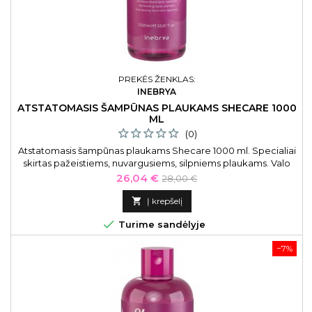
PREKĖS ŽENKLAS:
INEBRYA
ATSTATOMASIS ŠAMPŪNAS PLAUKAMS SHECARE 1000
ML
(0)
Atstatomasis šampūnas plaukams Shecare 1000 ml. Specialiai
skirtas pažeistiems, nuvargusiems, silpniems plaukams. Valo
galvos odą ir plaukus bei paruošia juos kitoms plaukų
Kaina
Bazinė
26,04 €
28,00 €
priežiūros priemonėms. Atstatomasis šampūnas plaukams
kaina
Inebrya Shecare Repair Shampoo ICE26274, 1000 ml

Į krepšelį

Turime sandėlyje
−7%