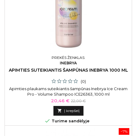
PREKĖS ŽENKLAS:
INEBRYA
APIMTIES SUTEIKIANTIS ŠAMPŪNAS INEBRYA 1000 ML
(0)
Apimties plaukams suteikiantis šampūnas Inebrya Ice Cream
Pro - Volume Shampoo ICE26363, 1000 ml
Kaina
Bazinė
20,46 €
22,00 €
kaina

Į krepšelį

Turime sandėlyje
−7%