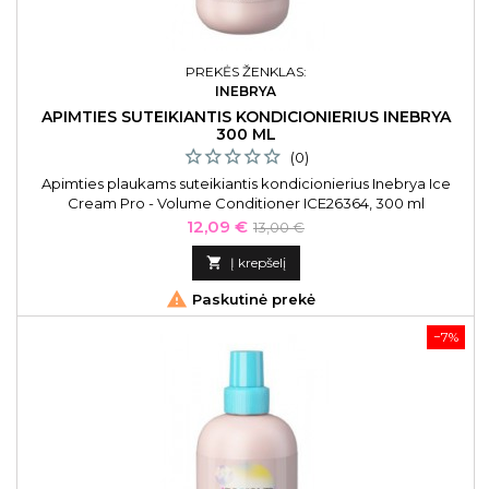
PREKĖS ŽENKLAS:
INEBRYA
APIMTIES SUTEIKIANTIS KONDICIONIERIUS INEBRYA
300 ML
(0)
Apimties plaukams suteikiantis kondicionierius Inebrya Ice
Cream Pro - Volume Conditioner ICE26364, 300 ml
Kaina
Bazinė
12,09 €
13,00 €
kaina

Į krepšelį

Paskutinė prekė
−7%