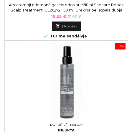
Atstatomoji priemonė galvos odos priežiūrai Shecare Repair
Scalp Treatment ICE26272, 150 ml. Drėkina bei atpalaiduoja
galvos odą, suteikia jai malonų vėsinamąjį poveikį.
Kaina
Bazinė
19,53 €
21,00 €
kaina

Į krepšelį

Turime sandėlyje
−7%
PREKĖS ŽENKLAS:
INEBRYA