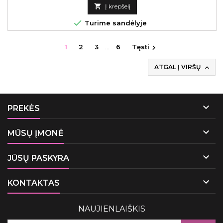
kaina

Į krepšelį

Turime sandėlyje
1
2
3
…
6
Tęsti

ATGAL Į VIRŠŲ


PREKĖS

MŪSŲ ĮMONĖ

JŪSŲ PASKYRA

KONTAKTAS
NAUJIENLAIŠKIS