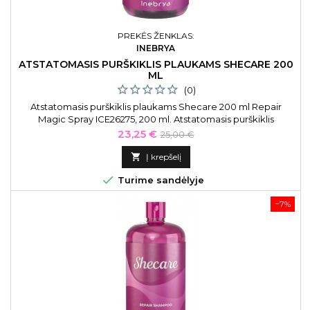
PREKĖS ŽENKLAS:
INEBRYA
ATSTATOMASIS PURŠKIKLIS PLAUKAMS SHECARE 200
ML
(0)
Atstatomasis purškiklis plaukams Shecare 200 ml Repair
Magic Spray ICE26275, 200 ml. Atstatomasis purškiklis
specialiai skirtas pažeistiems, nuvargusiems, silpniems
Kaina
Bazinė
23,25 €
25,00 €
plaukams, kuriuos padeda giliai atstatyti.
kaina

Į krepšelį

Turime sandėlyje
−7%