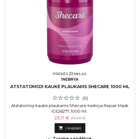
PREKĖS ŽENKLAS:
INEBRYA
ATSTATOMOJI KAUKĖ PLAUKAMS SHECARE 1000 ML
(0)
Atstatomoji kaukė plaukams Shecare Inebrya Repair Mask
ICE26277, 1000 ml.
Kaina
Bazinė
25,11 €
27,00 €
kaina

Į krepšelį

Turime sandėlyje