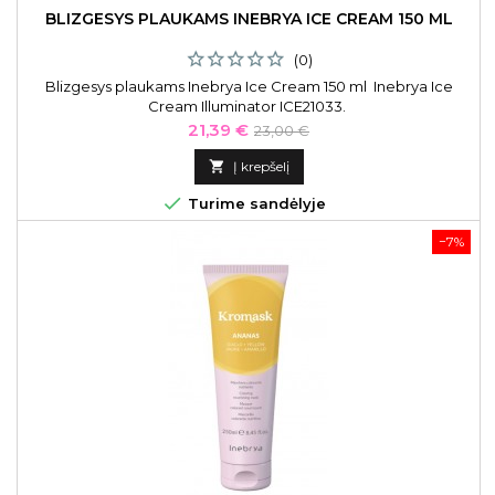
BLIZGESYS PLAUKAMS INEBRYA ICE CREAM 150 ML
(0)
Blizgesys plaukams Inebrya Ice Cream 150 ml Inebrya Ice
Cream Illuminator ICE21033.
Kaina
Bazinė
21,39 €
23,00 €
kaina

Į krepšelį

Turime sandėlyje
−7%