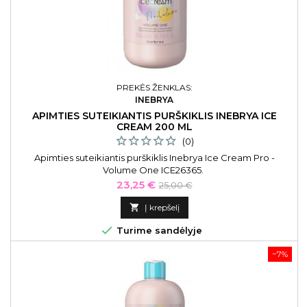
PREKĖS ŽENKLAS:
INEBRYA
APIMTIES SUTEIKIANTIS PURŠKIKLIS INEBRYA ICE
CREAM 200 ML
(0)
Apimties suteikiantis purškiklis Inebrya Ice Cream Pro -
Volume One ICE26365.
Kaina
Bazinė
23,25 €
25,00 €
kaina

Į krepšelį

Turime sandėlyje
−7%