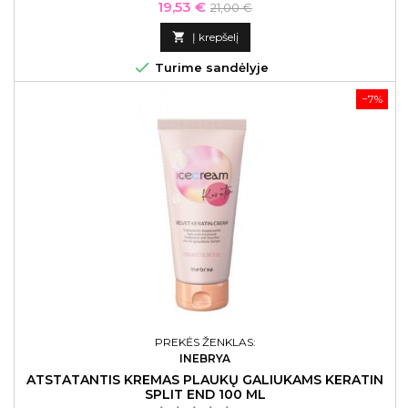
Kaina
Bazinė
19,53 €
21,00 €
kaina

Į krepšelį

Turime sandėlyje
−7%
PREKĖS ŽENKLAS:
INEBRYA
ATSTATANTIS KREMAS PLAUKŲ GALIUKAMS KERATIN
SPLIT END 100 ML