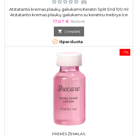
(0)
Atstatantis kremas plaukų galiukams Keratin Split End 100 ml
Atstatantis kremas plaukų galiukams su keratinu Inebrya Ice
Cream Keratin Restructuring Split Ends Treatment ICE26316,
Kaina
Bazinė
17,67 €
19,00 €
intensyviai drėkinantis.
kaina

Į krepšelį

Išparduota
−7%
PREKĖS ŽENKLAS: