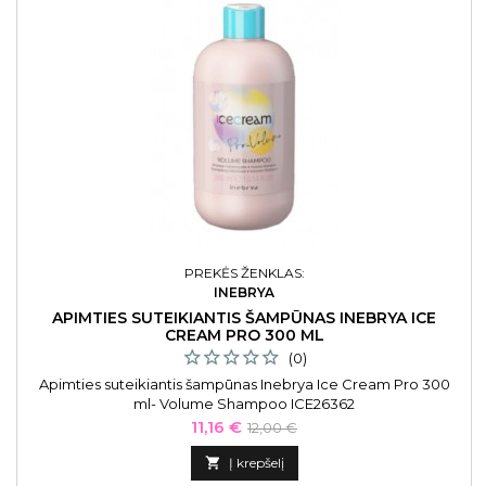
PREKĖS ŽENKLAS:
INEBRYA
APIMTIES SUTEIKIANTIS ŠAMPŪNAS INEBRYA ICE
CREAM PRO 300 ML
(0)
Apimties suteikiantis šampūnas Inebrya Ice Cream Pro 300
ml- Volume Shampoo ICE26362
Kaina
Bazinė
11,16 €
12,00 €
kaina

Į krepšelį