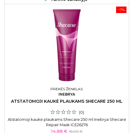
−7%
PREKĖS ŽENKLAS:
INEBRYA
ATSTATOMOJI KAUKĖ PLAUKAMS SHECARE 250 ML
(0)
Atstatomoji kaukė plaukams Shecare 250 ml Inebrya Shecare
Repair Mask ICE26276
Kaina
Bazinė
14,88 €
16,00 €