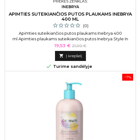
PREKĖS ŽENKLAS:
INEBRYA
APIMTIES SUTEIKIANČIOS PUTOS PLAUKAMS INEBRYA
400 ML
(0)
Apimties suteikiančios putos plaukams Inebrya 400
ml Apimties plaukams suteikiančios putos Inebrya Style In
Volume Mousse ICE21025, 400 ml. Apimties suteikiančios putos
Kaina
Bazinė
19,53 €
21,00 €
lengvai nuplaunamos šampūnu.
kaina

Į krepšelį

Turime sandėlyje
−7%