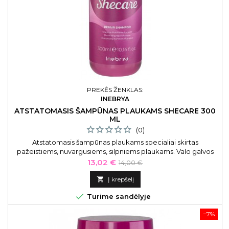
PREKĖS ŽENKLAS:
INEBRYA
ATSTATOMASIS ŠAMPŪNAS PLAUKAMS SHECARE 300
ML
(0)
Atstatomasis šampūnas plaukams specialiai skirtas
pažeistiems, nuvargusiems, silpniems plaukams. Valo galvos
odą ir plaukus bei paruošia juos kitoms plaukų priežiūros
Kaina
Bazinė
13,02 €
14,00 €
priemonėms Atstatomasis šampūnas plaukams Inebrya
kaina
Shecare Repair Shampoo ICE26273, 300 ml

Į krepšelį

Turime sandėlyje
−7%