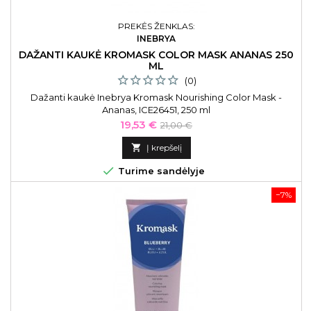
PREKĖS ŽENKLAS:
INEBRYA
DAŽANTI KAUKĖ KROMASK COLOR MASK ANANAS 250
ML
(0)
Dažanti kaukė Inebrya Kromask Nourishing Color Mask -
Ananas, ICE26451, 250 ml
Kaina
Bazinė
19,53 €
21,00 €
kaina

Į krepšelį

Turime sandėlyje
−7%