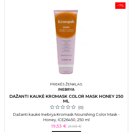
−7%
PREKĖS ŽENKLAS:
INEBRYA
DAŽANTI KAUKĖ KROMASK COLOR MASK HONEY 250
ML
(0)
Dažanti kaukė Inebrya Kromask Nourishing Color Mask -
Honey, ICE26450, 250 ml
Kaina
Bazinė
19,53 €
21,00 €