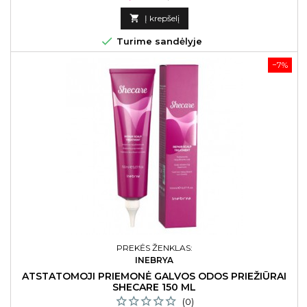
kaina

Į krepšelį

Turime sandėlyje
−7%
PREKĖS ŽENKLAS:
INEBRYA
ATSTATOMOJI PRIEMONĖ GALVOS ODOS PRIEŽIŪRAI
SHECARE 150 ML
(0)