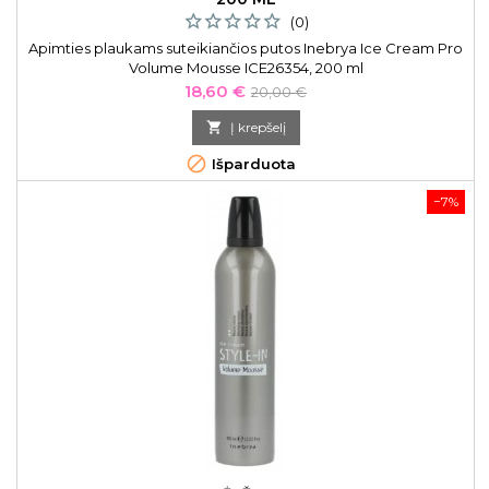
(0)
Apimties plaukams suteikiančios putos Inebrya Ice Cream Pro
Volume Mousse ICE26354, 200 ml
Kaina
Bazinė
18,60 €
20,00 €
kaina

Į krepšelį

Išparduota
−7%