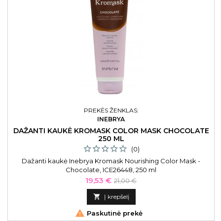
PREKĖS ŽENKLAS:
INEBRYA
DAŽANTI KAUKĖ KROMASK COLOR MASK CHOCOLATE
250 ML
(0)
Dažanti kaukė Inebrya Kromask Nourishing Color Mask -
Chocolate, ICE26448, 250 ml
Kaina
Bazinė
19,53 €
21,00 €
kaina

Į krepšelį

Paskutinė prekė