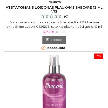
INEBRYA
ATSTATOMASIS LOSJONAS PLAUKAMS SHECARE 12 ML
1/12
(0)
Atstatomasis losjonas plaukams Shecare 12 ml 1/12 Inebrya
extra Shine Lotion ICE26278, suteikia plaukams žvilgesio, 12 ml
ampulė. Nenuplaunamas losjonas specialiai skirtas
Kaina
Bazinė
3,72 €
4,00 €
pažeistiems, nuvargusiems, silpniems plaukams. Efektyviai
kaina
atstato ir kondicionuoja plaukus.

Į krepšelį

Išparduota
−7%