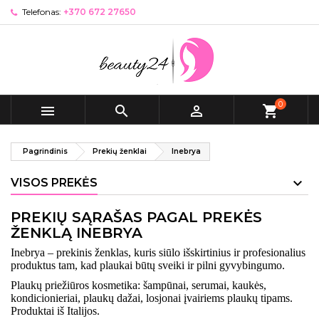
Telefonas:
+370 672 27650
0



shopping_cart
Pagrindinis
Prekių ženklai
Inebrya
VISOS PREKĖS
PREKIŲ SĄRAŠAS PAGAL PREKĖS
ŽENKLĄ INEBRYA
Inebrya – prekinis ženklas, kuris siūlo išskirtinius ir profesionalius
produktus tam, kad plaukai būtų sveiki ir pilni gyvybingumo.
Plaukų priežiūros kosmetika: šampūnai, serumai, kaukės,
kondicionieriai, plaukų dažai, losjonai įvairiems plaukų tipams.
Produktai iš Italijos.