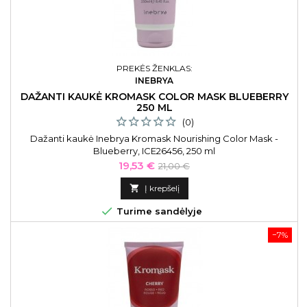
PREKĖS ŽENKLAS:
INEBRYA
DAŽANTI KAUKĖ KROMASK COLOR MASK BLUEBERRY
250 ML
(0)
Dažanti kaukė Inebrya Kromask Nourishing Color Mask -
Blueberry, ICE26456, 250 ml
Kaina
Bazinė
19,53 €
21,00 €
kaina

Į krepšelį

Turime sandėlyje
−7%