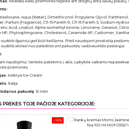
mas
: nedidelį kiekį priemonės tepkite ant drėgnų arba sausų plaukų.
nts:
tasiloxane, Aqua (Water), Dimethiconol, Propylene Glycol, Pantheno
, Parfum (Fragrance), C11-15 Pareth-9, C11-15 Pareth-5, Sodium Hydrox
cetic Acid, Linalool, Alpha-Isomethyl Ionone, Limonene, Geraniol, Citro
 NP, Phytosphingosine, Cholesterol, Ceramide AP, Carbomer, Xanth
sudėtis ilgainiui gali būti keičiama. Prieš naudojant produktą prašome 
sudėtis skiriasi nuo pateiktos ant pakuotės, vadovaukitės pastarąja.
:
niam naudojimui. Venkite patekimo į akis. Laikykite vaikams nepasieki
ite priemonės.
jas
: Inebrya Ice Cream
alis
: Italija
atidarius pakuotę
: 12 mėn
S PREKĖS TOJE PAČIOJE KATEGORIJOJE:
−10%