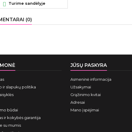

Turime sandėlyje
ENTARAI (0)
ĮMONĖ
JŪSŲ PASKYRA
mas
Asmeninė informacija
 ir slapukų politika
Užsakymai
aisyklės
Grąžinimo kvitai
Adresai
ymo būdai
Mano įspėjimai
s ir kokybės garantija
te su mumis