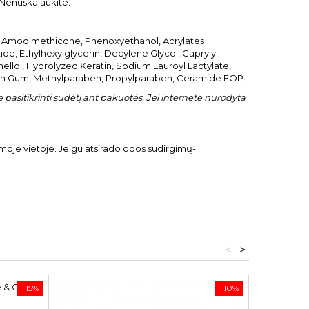
 Nenuskalaukite.
l, Amodimethicone, Phenoxyethanol, Acrylates
ide, Ethylhexylglycerin, Decylene Glycol, Caprylyl
nellol, Hydrolyzed Keratin, Sodium Lauroyl Lactylate,
an Gum, Methylparaben, Propylparaben, Ceramide EOP.
pasitikrinti sudėtį ant pakuotės. Jei internete nurodyta
amoje vietoje. Jeigu atsirado odos sudirgimų-
<
>
−15%
−10%