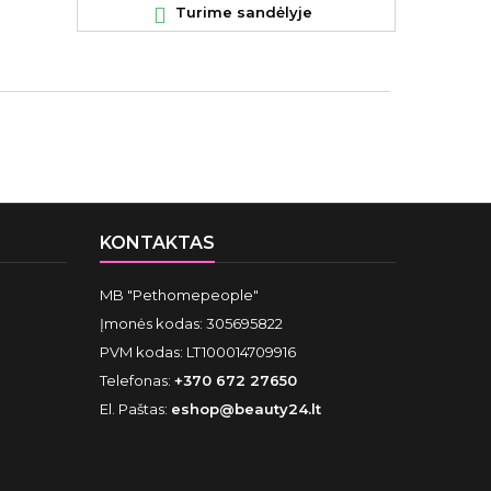

Turime sandėlyje

KONTAKTAS
MB "Pethomepeople"
Įmonės kodas: 305695822
PVM kodas: LT100014709916
Telefonas:
+370 672 27650
El. Paštas:
eshop@beauty24.lt