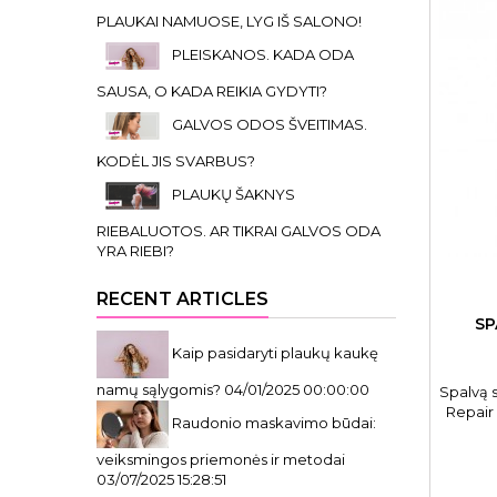
PLAUKAI NAMUOSE, LYG IŠ SALONO!
PLEISKANOS. KADA ODA
SAUSA, O KADA REIKIA GYDYTI?
GALVOS ODOS ŠVEITIMAS.
KODĖL JIS SVARBUS?
PLAUKŲ ŠAKNYS
RIEBALUOTOS. AR TIKRAI GALVOS ODA
YRA RIEBI?
RECENT ARTICLES
SP
Kaip pasidaryti plaukų kaukę
namų sąlygomis?
04/01/2025 00:00:00
Spalvą s
Repair 
Raudonio maskavimo būdai:
veiksmingos priemonės ir metodai
03/07/2025 15:28:51