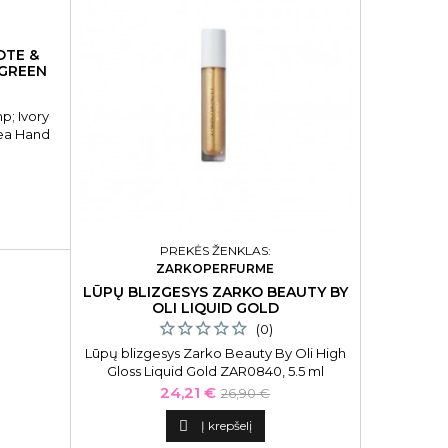
OTE &
 GREEN
; Ivory
Tea Hand
l
PREKĖS ŽENKLAS:
ZARKOPERFURME
LŪPŲ BLIZGESYS ZARKO BEAUTY BY
HEPA F
OLI LIQUID GOLD
(0)
Lūpų blizgesys Zarko Beauty By Oli High
Hepa fi
Gloss Liquid Gold ZAR0840, 5.5 ml
ZYWETC
Kaina
Bazinė
24,21 €
26,90 €
kaina

Į krepšelį