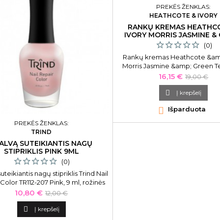
PREKĖS ŽENKLAS:
HEATHCOTE & IVORY
RANKŲ KREMAS HEATHC
IVORY MORRIS JASMINE &
TEA 100 ML
(0)
Rankų kremas Heathcote &amp
Morris Jasmine &amp; Green 
Cream MOFG9521, 100 m
Kaina
Bazinė
16,15 €
19,00 €
kaina

Į krepšelį

Išparduota
PREKĖS ŽENKLAS:
TRIND
ALVĄ SUTEIKIANTIS NAGŲ
STIPRIKLIS PINK 9ML
(0)
uteikiantis nagų stipriklis Trind Nail
Color TR112-207 Pink, 9 ml, rožinės
spalvos
Kaina
Bazinė
10,80 €
12,00 €
kaina

Į krepšelį