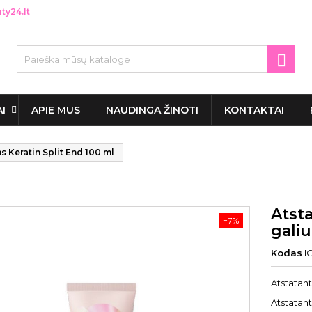
y24.lt

AI
APIE MUS
NAUDINGA ŽINOTI
KONTAKTAI
 Keratin Split End 100 ml
Atst
−7%
galiu
Kodas
I
Atstatant
Atstatant