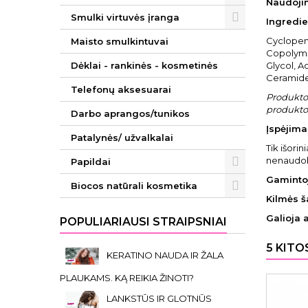
Naudoji
Smulki virtuvės įranga
Ingredie
Cyclopen
Maisto smulkintuvai
Copolymer
Dėklai - rankinės - kosmetinės
Glycol, A
Ceramide
Telefonų aksesuarai
Produkto 
produkto 
Darbo aprangos/tunikos
Įspėjimai
Patalynės/ užvalkalai
Tik išori
nenaudok
Papildai
Gaminto
Biocos natūrali kosmetika
Kilmės š
Galioja 
POPULIARIAUSI STRAIPSNIAI
5 KITO
KERATINO NAUDA IR ŽALA
PLAUKAMS. KĄ REIKIA ŽINOTI?
LANKSTŪS IR GLOTNŪS