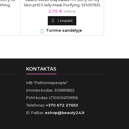
thing,
Skin pH5.5 Jelly Mask Purifying, SFMS7631,
33 ml.
Kaina
Bazinė
2,76 €
2,90 €
kaina

Į krepšelį

Turime sandėlyje
KONTAKTAS
MB "Pethomepeople"
Įmonės kodas: 305695822
PVM kodas: LT100014709916
Telefonas:
+370 672 27650
El. Paštas:
eshop@beauty24.lt