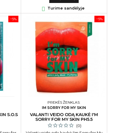

Turime sandėlyje
−5%
−5%
PREKĖS ŽENKLAS:
N
IM SORRY FOR MY SKIN
IN S.O.S
VALANTI VEIDO ODĄ KAUKĖ I'M
SORRY FOR MY SKIN PH5.5
(0)
Sorry for
Valanti veido odą kaukė I'm Sorry for My