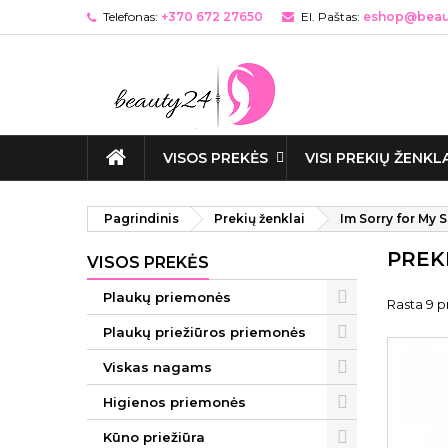
Telefonas:
+370 672 27650
El. Paštas:
eshop@beaut
VISOS PREKĖS
VISI PREKIŲ ŽENKL
Pagrindinis
Prekių ženklai
Im Sorry for My S
PREK
VISOS PREKĖS
Plaukų priemonės
Rasta 9 p
Plaukų priežiūros priemonės
Viskas nagams
Higienos priemonės
Kūno priežiūra