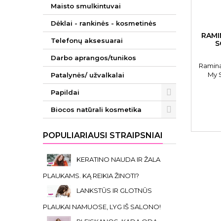
Maisto smulkintuvai
Dėklai - rankinės - kosmetinės
RAMI
Telefonų aksesuarai
S
Darbo aprangos/tunikos
Ramina
My S
Patalynės/ užvalkalai
Papildai
Biocos natūrali kosmetika
POPULIARIAUSI STRAIPSNIAI
KERATINO NAUDA IR ŽALA
PLAUKAMS. KĄ REIKIA ŽINOTI?
LANKSTŪS IR GLOTNŪS
PLAUKAI NAMUOSE, LYG IŠ SALONO!