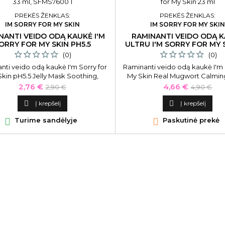
PREKĖS ŽENKLAS:
PREKĖS ŽENKLAS:
IM SORRY FOR MY SKIN
IM SORRY FOR MY SKI
NANTI VEIDO ODĄ KAUKĖ I'M
RAMINANTI VEIDO ODĄ 
ORRY FOR MY SKIN PH5.5
ULTRU I'M SORRY FOR MY 
ML
(0)
(0)
nti veido odą kaukė I'm Sorry for
Raminanti veido odą kaukė I'm 
kin pH5.5 Jelly Mask Soothing,
My Skin Real Mugwort Calmin
SFMS7600, 33 ml.
SFMS3573, 23 ml.
Kaina
Bazinė
Kaina
Bazinė
2,76 €
4,66 €
2,90 €
4,90 €
kaina
kaina

Į krepšelį

Į krepšelį

Turime sandėlyje

Paskutinė prekė