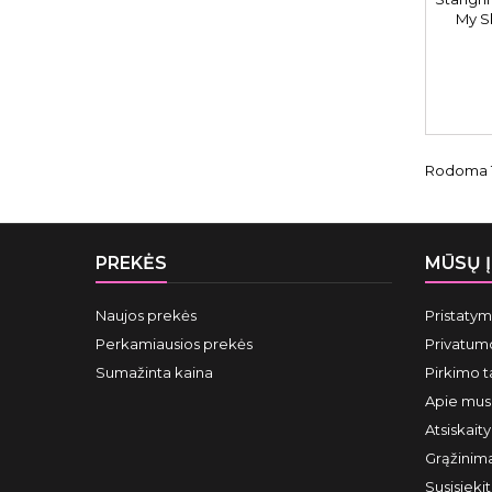
My S
Rodoma 1-
PREKĖS
MŪSŲ 
Naujos prekės
Pristaty
Perkamiausios prekės
Privatumo
Sumažinta kaina
Pirkimo t
Apie mus
Atsiskait
Grąžinima
Susisieki