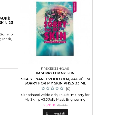
N
KAUKĖ
SKIN 23
Sorry for
g Mask,
PREKĖS ŽENKLAS:
IM SORRY FOR MY SKIN
SKAISTINANTI VEIDO ODĄ KAUKĖ I'M
SORRY FOR MY SKIN PH5.5 33 ML
(0)
Skaistinanti veido odą kaukė I'm Sorry for
My Skin pH5.5 Jelly Mask Brightening,
SFMS7549, 33 ml.
Kaina
Bazinė
2,76 €
2,90 €
kaina

Į krepšelį