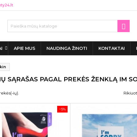
y24.lt

AI
APIE MUS
NAUDINGA ŽINOTI
KONTAKTAI
kin
IŲ SĄRAŠAS PAGAL PREKĖS ŽENKLĄ IM S
rekės(-ių).
Rikiuot
−5%