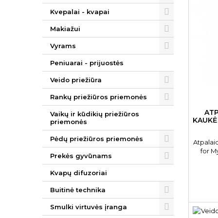
Kvepalai - kvapai
Makiažui
Vyrams
Peniuarai - prijuostės
Veido priežiūra
Rankų priežiūros priemonės
ATP
Vaikų ir kūdikių priežiūros
KAUKĖ 
priemonės
Pėdų priežiūros priemonės
Atpalai
for M
Prekės gyvūnams
Kvapų difuzoriai
Buitinė technika
Smulki virtuvės įranga