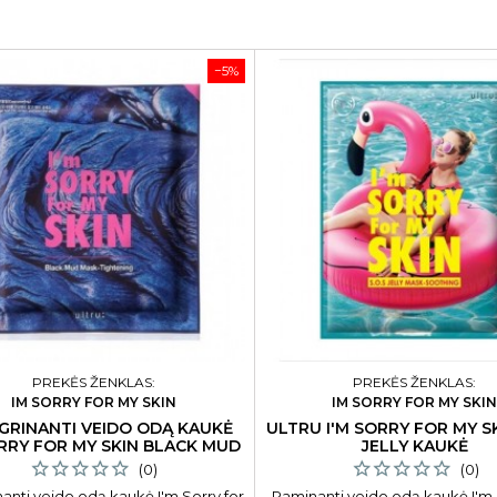
−5%
PREKĖS ŽENKLAS:
PREKĖS ŽENKLAS:
IM SORRY FOR MY SKIN
IM SORRY FOR MY SKI
GRINANTI VEIDO ODĄ KAUKĖ
ULTRU I'M SORRY FOR MY SK
ORRY FOR MY SKIN BLACK MUD
JELLY KAUKĖ
(0)
(0)
nanti veido odą kaukė I'm Sorry for
Raminanti veido odą kaukė I'm 