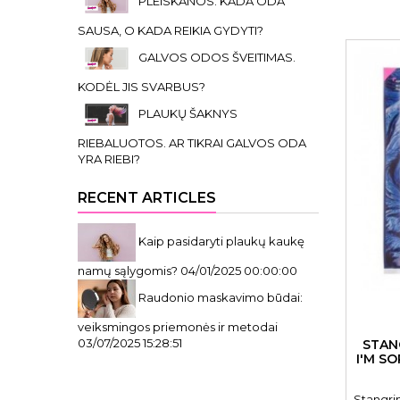
PLEISKANOS. KADA ODA
SAUSA, O KADA REIKIA GYDYTI?
GALVOS ODOS ŠVEITIMAS.
KODĖL JIS SVARBUS?
PLAUKŲ ŠAKNYS
RIEBALUOTOS. AR TIKRAI GALVOS ODA
YRA RIEBI?
RECENT ARTICLES
Kaip pasidaryti plaukų kaukę
namų sąlygomis?
04/01/2025 00:00:00
Raudonio maskavimo būdai:
veiksmingos priemonės ir metodai
03/07/2025 15:28:51
STAN
I'M S
Stangri