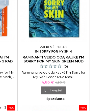
PREKĖS ŽENKLAS:
N
IM SORRY FOR MY SKIN
I I'M
RAMINANTI VEIDO ODĄ KAUKĖ I'M
NG PAD
SORRY FOR MY SKIN GREEN MUD
(0)
ry for My
Raminanti veido odą kaukė I'm Sorry for
e Mask, 2
My Skin Green Mud Mask
Soothing,SFMS3671, 18 g.
Kaina
Bazinė
4,66 €
4,90 €
kaina

Į krepšelį

Išparduota
−5%
−5%