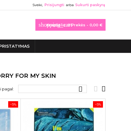
Sveiki,
Prisijungti
arba
Sukurti paskyrą
shopping_cart
Krepšelis:
0
Prekės - 0,00 €
PRISTATYMAS
ORRY FOR MY SKIN



i pagal:
−5%
−5%