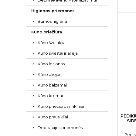
Dezinfekavimui - sterilizavimui
Higienos priemonės
Burnos higiena
Kūno priežiūra
Kūno šveitikliai
Kūno sviestai ir aliejai
Kūno losjonas
Kūno aliejai
Kūno balzamai
Kūno kremai
Kūno priežiūros rinkiniai
PEDIK
Kūno prausikliai
SID
Depiliacijos priemonės
Pedik