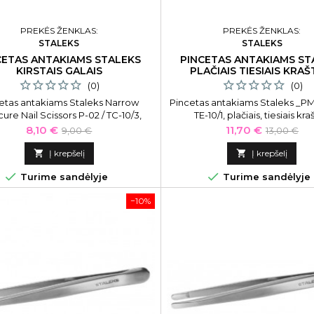
PREKĖS ŽENKLAS:
PREKĖS ŽENKLAS:
STALEKS
STALEKS
CETAS ANTAKIAMS STALEKS
PINCETAS ANTAKIAMS ST
KIRSTAIS GALAIS
PLAČIAIS TIESIAIS KRAŠ
(0)
(0)
etas antakiams Staleks Narrow
Pincetas antakiams Staleks _PMT
ure Nail Scissors P-02 / TC-10/3,
TE-10/1, plačiais, tiesiais kra
kirstais galais
Kaina
Bazinė
Kaina
Bazinė
8,10 €
11,70 €
9,00 €
13,00 €
kaina
kaina

Į krepšelį

Į krepšelį


Turime sandėlyje
Turime sandėlyje
−10%