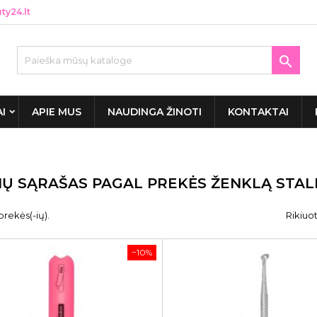
y24.lt

AI
APIE MUS
NAUDINGA ŽINOTI
KONTAKTAI
IŲ SĄRAŠAS PAGAL PREKĖS ŽENKLĄ STAL
prekės(-ių).
Rikiuot
−10%