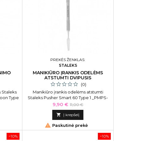
PREKĖS ŽENKLAS:
STALEKS
INIMO
MANIKIŪRO ĮRANKIS ODELĖMS
ATSTUMTI DVIPUSIS
(0)
s Staleks
Manikiūro įrankis odelėms atstumti
poon Type
Staleks Pusher Smart 60 Type 1 _PMPS-
60-1, dvipusis
Kaina
Bazinė
9,90 €
11,00 €
kaina

Į krepšelį

Paskutinė prekė
−10%
−10%