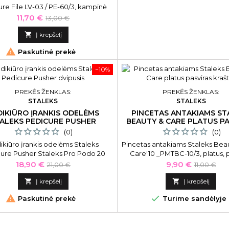
re File LV-03 / PE-60/3, kampinė
Kaina
Bazinė
11,70 €
13,00 €
kaina

Į krepšelį

Paskutinė prekė
−10%
PREKĖS ŽENKLAS:
PREKĖS ŽENKLAS:
STALEKS
STALEKS
DIKIŪRO ĮRANKIS ODELĖMS
PINCETAS ANTAKIAMS ST
ALEKS PEDICURE PUSHER
BEAUTY & CARE PLATUS P
DVIPUSIS
KRAŠTAS
(0)
(0)
ikiūro įrankis odelėms Staleks
Pincetas antakiams Staleks Bea
ure Pusher Staleks Pro Podo 20
Care'10 _PMTBC-10/3, platus, 
Type 1 _PMPP-20/1, dvipusis
kraštas
Kaina
Bazinė
Kaina
Bazinė
18,90 €
9,90 €
21,00 €
11,00 €
kaina
kaina

Į krepšelį

Į krepšelį


Paskutinė prekė
Turime sandėlyje