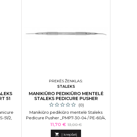
PREKĖS ŽENKLAS:
STALEKS
ALEKS
MANIKIŪRO PEDIKIŪRO MENTELĖ
T 51
STALEKS PEDICURE PUSHER
(0)
anicure
Manikiūro pedikiūro mentelė Staleks
-51/2,
Pedicure Pusher _PMP7-30-04 / PE-60/4,
smaili, tiesi dildė, kirstas galas, dvipusė
Kaina
Bazinė
11,70 €
13,00 €
kaina

Į krepšelį