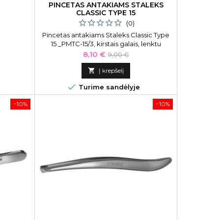
PINCETAS ANTAKIAMS STALEKS
CLASSIC TYPE 15
(0)
Pincetas antakiams Staleks Classic Type
15 _PMTC-15/3, kirstais galais, lenktu
korpusu
Kaina
Bazinė
8,10 €
9,00 €
kaina

Į krepšelį

Turime sandėlyje
−10%
−10%