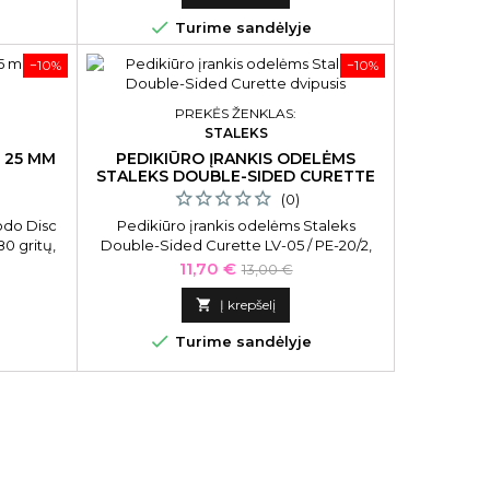

Turime sandėlyje
−10%
−10%
PREKĖS ŽENKLAS:
STALEKS
S 25 MM
PEDIKIŪRO ĮRANKIS ODELĖMS
STALEKS DOUBLE-SIDED CURETTE
DVIPUSIS
(0)
odo Disc
Pedikiūro įrankis odelėms Staleks
0 gritų,
Double-Sided Curette LV-05 / PE-20/2,
dvipusis
Kaina
Bazinė
11,70 €
13,00 €
kaina

Į krepšelį

Turime sandėlyje