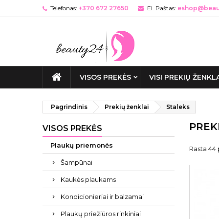
Telefonas:
+370 672 27650
El. Paštas:
eshop@beaut
VISOS PREKĖS
VISI PREKIŲ ŽENKL
Pagrindinis
Prekių ženklai
Staleks
PREK
VISOS PREKĖS
Plaukų priemonės
Rasta 44 
Šampūnai
Kaukės plaukams
Kondicionieriai ir balzamai
Plaukų priežiūros rinkiniai