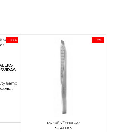
−10%
−10%
ALEKS
ASVIRAS
uty &amp;
pasviras
PREKĖS ŽENKLAS:
STALEKS