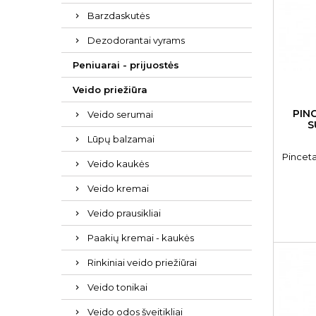
Barzdaskutės
Dezodorantai vyrams
Peniuarai - prijuostės
Veido priežiūra
PIN
Veido serumai
S
Lūpų balzamai
Pinceta
Veido kaukės
Veido kremai
Veido prausikliai
Paakių kremai - kaukės
Rinkiniai veido priežiūrai
Veido tonikai
Veido odos šveitikliai