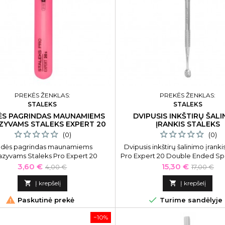
PREKĖS ŽENKLAS:
PREKĖS ŽENKLAS:
STALEKS
STALEKS
ĖS PAGRINDAS MAUNAMIEMS
DVIPUSIS INKŠTIRŲ ŠAL
ZYVAMS STALEKS EXPERT 20
ĮRANKIS STALEKS
(0)
(0)
ldės pagrindas maunamiems
Dvipusis inkštirų šalinimo įranki
azyvams Staleks Pro Expert 20
Pro Expert 20 Double Ended S
d Plastic Nail File Base _PMSPBE-
1, _PMZE-20/1
Kaina
Bazinė
Kaina
Bazinė
3,60 €
15,30 €
4,00 €
17,00 €
20
kaina
kaina

Į krepšelį

Į krepšelį


Paskutinė prekė
Turime sandėlyje
−10%