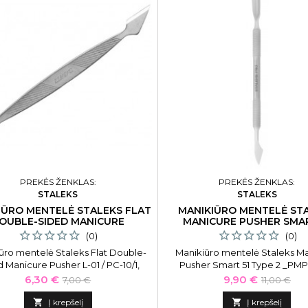
PREKĖS ŽENKLAS:
PREKĖS ŽENKLAS:
STALEKS
STALEKS
IŪRO MENTELĖ STALEKS FLAT
MANIKIŪRO MENTELĖ ST
OUBLE-SIDED MANICURE
MANICURE PUSHER SMAR
DVIPUSĖ
(0)
(0)
ūro mentelė Staleks Flat Double-
Manikiūro mentelė Staleks M
 Manicure Pusher L-01 / PC-10/1,
Pusher Smart 51 Type 2 _PMPS
dvipusė
dvipusė
Kaina
Bazinė
Kaina
Bazinė
6,30 €
9,90 €
7,00 €
11,00 €
kaina
kaina

Į krepšelį

Į krepšelį