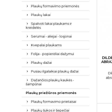
Plaukų formavimo priemonės
Plaukų lakai
Spalvoti lakai plaukams ir
kreidelės
Serumai - aliejai - losjonai
Kvepalai plaukams
Folija - popierėliai dažymui
DILD
ABRA
Plaukų dažai
Pusiau ilgalaikiai plaukų dažai
Di
abr
Dažančios plaukų kaukės -
Slante
šampūnai
Plaukų priežiūros priemonės
Plaukų formavimo prietaisai
Plaukų šukos ir šepečiai