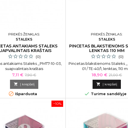
PREKĖS ŽENKLAS:
PREKĖS ŽENKLAS:
STALEKS
STALEKS
CETAS ANTAKIAMS STALEKS
PINCETAS BLAKSTIENOMS 
UAPVALINTAIS KRAŠTAIS
LENKTAS 110 MM
(0)
(0)
s antakiams Staleks _PMT7-10-03,
Pincetas blakstienoms Staleks 
suapvalintais kraštais
01 / TE-40/1, lenktas, 110
Kaina
Bazinė
Kaina
Bazinė
7,11 €
18,90 €
7,90 €
21,00 €
kaina
kaina

Į krepšelį

Į krepšelį


Išparduota
Turime sandėlyje
−10%