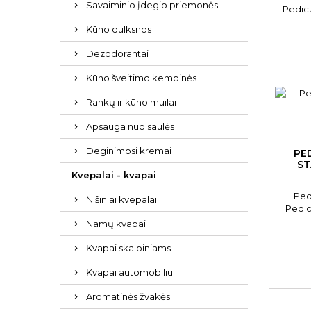
Savaiminio įdegio priemonės
Pedicu
Kūno dulksnos
Dezodorantai
Kūno šveitimo kempinės
Rankų ir kūno muilai
Apsauga nuo saulės
Deginimosi kremai
PE
ST
Kvepalai - kvapai
Ped
Nišiniai kvepalai
Pedic
Namų kvapai
Kvapai skalbiniams
Kvapai automobiliui
Aromatinės žvakės