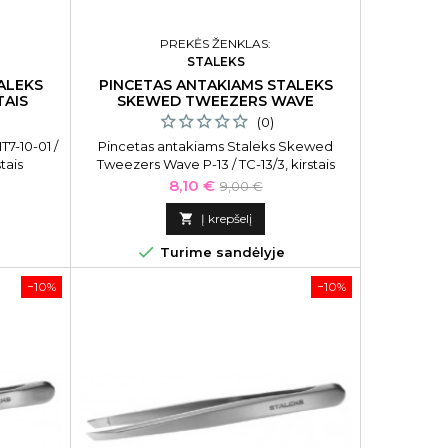
PREKĖS ŽENKLAS:
STALEKS
ALEKS
PINCETAS ANTAKIAMS STALEKS
TAIS
SKEWED TWEEZERS WAVE
(0)
7-10-01 /
Pincetas antakiams Staleks Skewed
štais
Tweezers Wave P-13 / TC-13/3, kirstais
galais, lenktu korpusu
Kaina
Bazinė
8,10 €
9,00 €
kaina

Į krepšelį

Turime sandėlyje
−10%
−10%