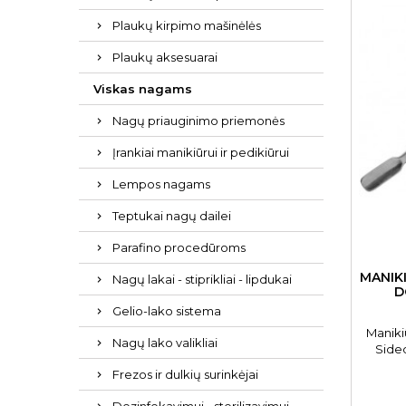
Plaukų kirpimo mašinėlės
Plaukų aksesuarai
Viskas nagams
Nagų priauginimo priemonės
Įrankiai manikiūrui ir pedikiūrui
Lempos nagams
Teptukai nagų dailei
Parafino procedūroms
MANIK
Nagų lakai - stiprikliai - lipdukai
D
Gelio-lako sistema
Maniki
Nagų lako valikliai
Sided
Frezos ir dulkių surinkėjai