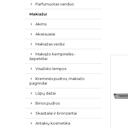
Parfumuotas vanduo
Makiažui
Akims
Aksesuarai
Makiažas veidui
Makiažo kempinėlės -
šepetėliai
Visažisto lempos
Kreminės pudros, makiažo
pagrindai
Lūpų dažai
Birios pudros
Skaistalai ir bronzantai
Antakių kosmetika