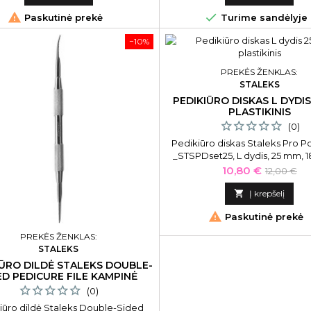


Paskutinė prekė
Turime sandėlyje
−10%
PREKĖS ŽENKLAS:
STALEKS
PEDIKIŪRO DISKAS L DYDI
PLASTIKINIS
(0)
Pedikiūro diskas Staleks Pro P
_STSPDset25, L dydis, 25 mm, 18
plastikinis
Kaina
Bazinė
10,80 €
12,00 €
kaina

Į krepšelį

Paskutinė prekė
PREKĖS ŽENKLAS:
STALEKS
IŪRO DILDĖ STALEKS DOUBLE-
ED PEDICURE FILE KAMPINĖ
(0)
iūro dildė Staleks Double-Sided