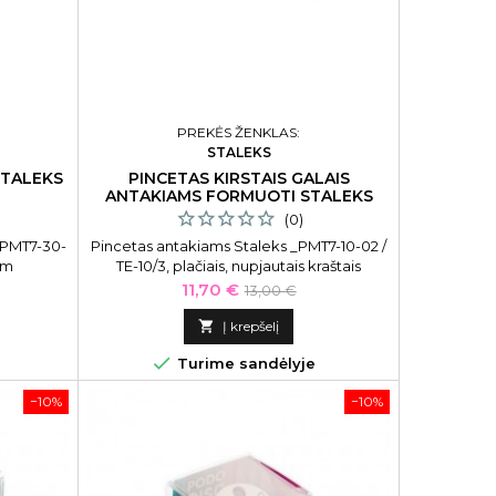
PREKĖS ŽENKLAS:
STALEKS
STALEKS
PINCETAS KIRSTAIS GALAIS
ANTAKIAMS FORMUOTI STALEKS
(0)
_PMT7-30-
Pincetas antakiams Staleks _PMT7-10-02 /
 mm
TE-10/3, plačiais, nupjautais kraštais
Kaina
Bazinė
11,70 €
13,00 €
kaina

Į krepšelį

Turime sandėlyje
−10%
−10%