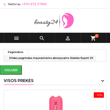
Telefonas:
+370 672 27650
0



shopping_cart
Pagrindinis
Dildės pagrindas maunamiems abrazyvams Staleks Expert 20
VOLVER
VISOS PREKĖS
−10%