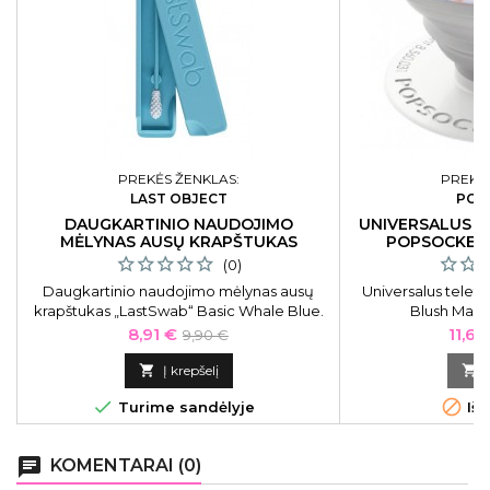
PREKĖS ŽENKLAS:
PREKĖS
LAST OBJECT
POP
DAUGKARTINIO NAUDOJIMO
UNIVERSALUS T
MĖLYNAS AUSŲ KRAPŠTUKAS
POPSOCKET
LASTSWAB
(0)
Daugkartinio naudojimo mėlynas ausų
Universalus telefo
krapštukas „LastSwab“ Basic Whale Blue.
Blush Mar
Patvarus daugkartinis ausų krapštukas,
Kaina
Bazinė
Kain
8,91 €
11,61
9,90 €
kuris pakeis 1000
kaina
įprastinių ausų krapštukų naudojimą

Į krepšelį

visiems laikams!


Turime sandėlyje
Išp
chat
KOMENTARAI (0)