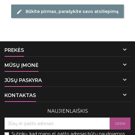
Būkite pirmas, parašykite savo atsiliepimą
edit

PREKĖS

MŪSŲ ĮMONĖ

JŪSŲ PASKYRA

KONTAKTAS
NAUJIENLAIŠKIS
Sutinku, kad mano el. pašto adresas būtų naudojamos