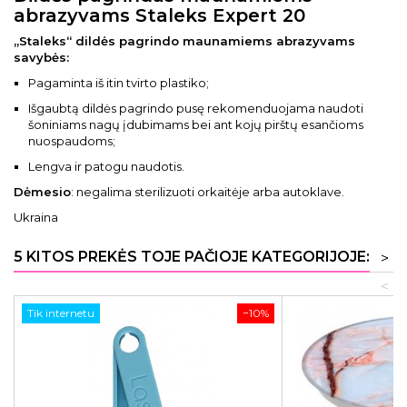
abrazyvams Staleks Expert 20
„Staleks“ dildės pagrindo maunamiems abrazyvams
savybės:
Pagaminta iš itin tvirto plastiko;
Išgaubtą dildės pagrindo pusę rekomenduojama naudoti
šoniniams nagų įdubimams bei ant kojų pirštų esančioms
nuospaudoms;
Lengva ir patogu naudotis.
Dėmesio
: negalima sterilizuoti orkaitėje arba autoklave.
Ukraina
5 KITOS PREKĖS TOJE PAČIOJE KATEGORIJOJE:
>
<
Tik internetu
−10%