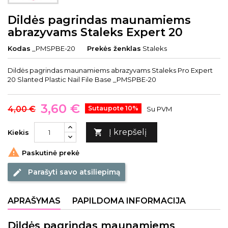
Dildės pagrindas maunamiems
abrazyvams Staleks Expert 20
Kodas
_PMSPBE-20
Prekės ženklas
Staleks
Dildės pagrindas maunamiems abrazyvams Staleks Pro Expert
20 Slanted Plastic Nail File Base _PMSPBE-20
3,60 €
4,00 €
Sutaupote 10%
Su PVM
Į krepšelį

Kiekis

Paskutinė prekė
Parašyti savo atsiliepimą
edit
APRAŠYMAS
PAPILDOMA INFORMACIJA
Dildės pagrindas maunamiems