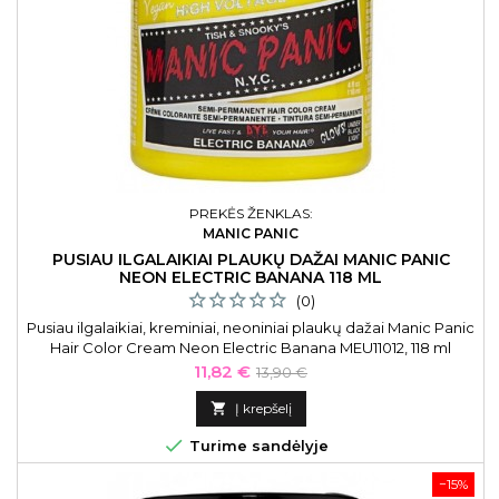
PREKĖS ŽENKLAS:
MANIC PANIC
PUSIAU ILGALAIKIAI PLAUKŲ DAŽAI MANIC PANIC
NEON ELECTRIC BANANA 118 ML
(0)
Pusiau ilgalaikiai, kreminiai, neoniniai plaukų dažai Manic Panic
Hair Color Cream Neon Electric Banana MEU11012, 118 ml
Kaina
Bazinė
11,82 €
13,90 €
kaina

Į krepšelį

Turime sandėlyje
−15%