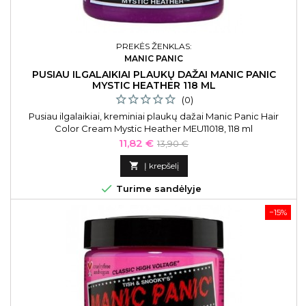
PREKĖS ŽENKLAS:
MANIC PANIC
PUSIAU ILGALAIKIAI PLAUKŲ DAŽAI MANIC PANIC
MYSTIC HEATHER 118 ML
(0)
Pusiau ilgalaikiai, kreminiai plaukų dažai Manic Panic Hair
Color Cream Mystic Heather MEU11018, 118 ml
Kaina
Bazinė
11,82 €
13,90 €
kaina

Į krepšelį

Turime sandėlyje
−15%