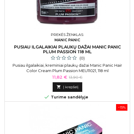
PREKĖS ŽENKLAS:
MANIC PANIC
PUSIAU ILGALAIKIAI PLAUKŲ DAŽAI MANIC PANIC
PLUM PASSION 118 ML
(0)
Pusiau ilgalaikiai, kreminiai plaukų dažai Manic Panic Hair
Color Cream Plum Passion MEU11021, 118 ml
Kaina
Bazinė
11,82 €
13,90 €
kaina

Į krepšelį

Turime sandėlyje
−15%