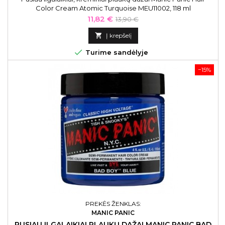
Color Cream Atomic Turquoise MEU11002, 118 ml
Kaina
Bazinė
11,82 €
13,90 €
kaina

Į krepšelį

Turime sandėlyje
−15%
PREKĖS ŽENKLAS:
MANIC PANIC
PUSIAU ILGALAIKIAI PLAUKŲ DAŽAI MANIC PANIC BAD