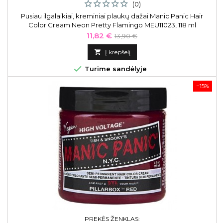
(0)
Pusiau ilgalaikiai, kreminiai plaukų dažai Manic Panic Hair
Color Cream Neon Pretty Flamingo MEU11023, 118 ml
Kaina
Bazinė
11,82 €
13,90 €
kaina

Į krepšelį

Turime sandėlyje
−15%
PREKĖS ŽENKLAS: