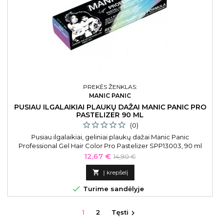
PREKĖS ŽENKLAS:
MANIC PANIC
PUSIAU ILGALAIKIAI PLAUKŲ DAŽAI MANIC PANIC PRO
PASTELIZER 90 ML
(0)
Pusiau ilgalaikiai, geliniai plaukų dažai Manic Panic
Professional Gel Hair Color Pro Pastelizer SPP13003, 90 ml
Kaina
Bazinė
12,67 €
14,90 €
kaina

Į krepšelį

Turime sandėlyje
1
2
Tęsti
