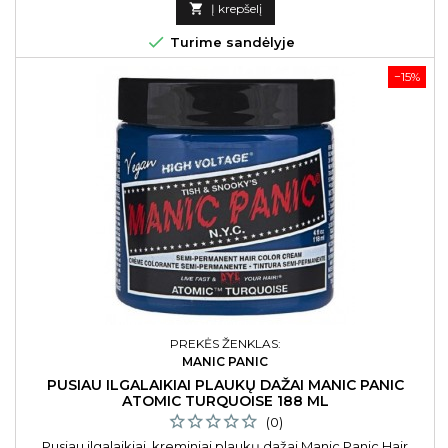
kaina

Į krepšelį

Turime sandėlyje
−15%
PREKĖS ŽENKLAS:
MANIC PANIC
PUSIAU ILGALAIKIAI PLAUKŲ DAŽAI MANIC PANIC
ATOMIC TURQUOISE 188 ML
(0)
Pusiau ilgalaikiai, kreminiai plaukų dažai Manic Panic Hair