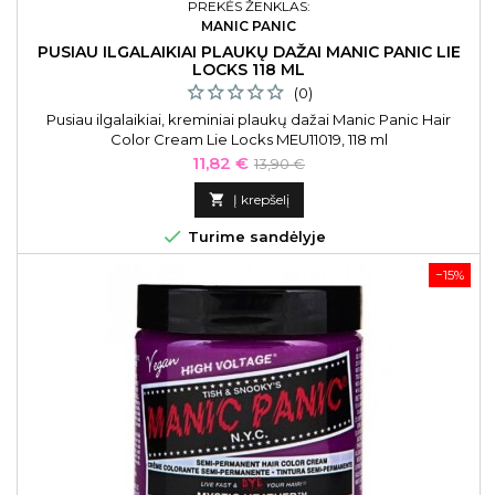
PREKĖS ŽENKLAS:
MANIC PANIC
PUSIAU ILGALAIKIAI PLAUKŲ DAŽAI MANIC PANIC LIE
LOCKS 118 ML
(0)
Pusiau ilgalaikiai, kreminiai plaukų dažai Manic Panic Hair
Color Cream Lie Locks MEU11019, 118 ml
Kaina
Bazinė
11,82 €
13,90 €
kaina

Į krepšelį

Turime sandėlyje
−15%