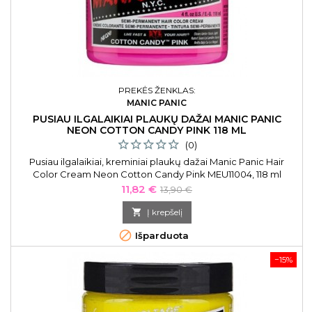
PREKĖS ŽENKLAS:
MANIC PANIC
PUSIAU ILGALAIKIAI PLAUKŲ DAŽAI MANIC PANIC
NEON COTTON CANDY PINK 118 ML
(0)
Pusiau ilgalaikiai, kreminiai plaukų dažai Manic Panic Hair
Color Cream Neon Cotton Candy Pink MEU11004, 118 ml
Kaina
Bazinė
11,82 €
13,90 €
kaina

Į krepšelį

Išparduota
−15%