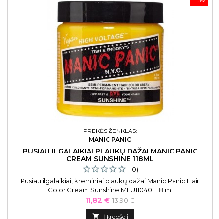
−15%
PREKĖS ŽENKLAS:
MANIC PANIC
PUSIAU ILGALAIKIAI PLAUKŲ DAŽAI MANIC PANIC
CREAM SUNSHINE 118ML
(0)
Pusiau ilgalaikiai, kreminiai plaukų dažai Manic Panic Hair
Color Cream Sunshine MEU11040, 118 ml
Kaina
Bazinė
11,82 €
13,90 €
kaina

Į krepšelį