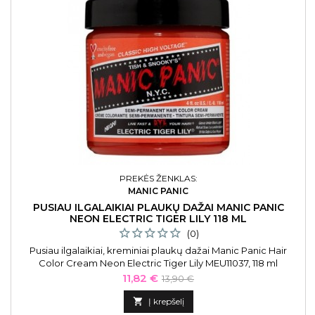
PREKĖS ŽENKLAS:
MANIC PANIC
PUSIAU ILGALAIKIAI PLAUKŲ DAŽAI MANIC PANIC
NEON ELECTRIC TIGER LILY 118 ML
(0)
Pusiau ilgalaikiai, kreminiai plaukų dažai Manic Panic Hair
Color Cream Neon Electric Tiger Lily MEU11037, 118 ml
Kaina
Bazinė
11,82 €
13,90 €
kaina

Į krepšelį