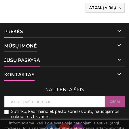
ATGAL Į VIRŠŲ


PREKĖS

MŪSŲ ĮMONĖ

JŪSŲ PASKYRA

KONTAKTAS
NAUJIENLAIŠKIS
Sutinku, kad mano el. pašto adresas būtų naudojamos
rinkodaros tikslams.
Informuojame, kad šioje svetainėje naudojami slapukai (angl.
cookies). Toliau naršydami svetainėje arba paspausdami mygtuką