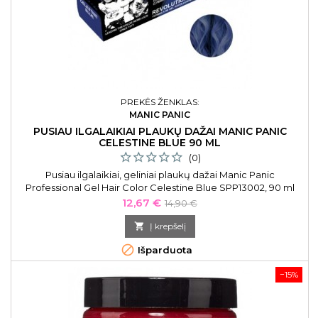
PREKĖS ŽENKLAS:
MANIC PANIC
PUSIAU ILGALAIKIAI PLAUKŲ DAŽAI MANIC PANIC
CELESTINE BLUE 90 ML
(0)
Pusiau ilgalaikiai, geliniai plaukų dažai Manic Panic
Professional Gel Hair Color Celestine Blue SPP13002, 90 ml
Kaina
Bazinė
12,67 €
14,90 €
kaina

Į krepšelį

Išparduota
−15%