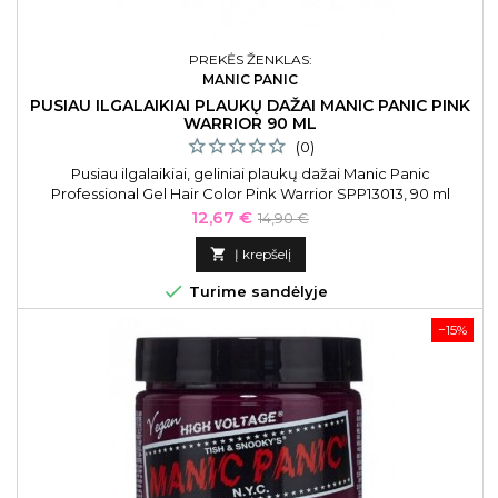
PREKĖS ŽENKLAS:
MANIC PANIC
PUSIAU ILGALAIKIAI PLAUKŲ DAŽAI MANIC PANIC PINK
WARRIOR 90 ML
(0)
Pusiau ilgalaikiai, geliniai plaukų dažai Manic Panic
Professional Gel Hair Color Pink Warrior SPP13013, 90 ml
Kaina
Bazinė
12,67 €
14,90 €
kaina

Į krepšelį

Turime sandėlyje
−15%