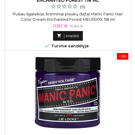
ENCHANTED FOREST 118 ML
(0)
Pusiau ilgalaikiai, kreminiai plaukų dažai Manic Panic Hair
Color Cream Enchanted Forest MEU11009, 118 ml
Kaina
Bazinė
11,82 €
13,90 €
kaina

Į krepšelį

Turime sandėlyje
−15%