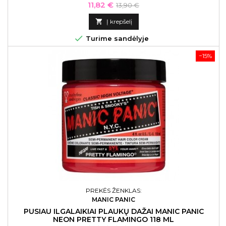
Kaina
Bazinė
11,82 €
13,90 €
kaina

Į krepšelį

Turime sandėlyje
−15%
PREKĖS ŽENKLAS:
MANIC PANIC
PUSIAU ILGALAIKIAI PLAUKŲ DAŽAI MANIC PANIC
NEON PRETTY FLAMINGO 118 ML