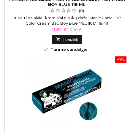
BOY BLUE 118 ML
(0)
Pusiau ilgalaikiai, kreminiai plaukų dažai Manic Panic Hair
Color Cream Bad Boy Blue MEU11017, 118 ml
Kaina
Bazinė
11,82 €
13,90 €
kaina

Į krepšelį

Turime sandėlyje
−15%