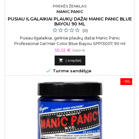
PREKĖS ŽENKLAS:
MANIC PANIC
PUSIAU ILGALAIKIAI PLAUKŲ DAŽAI MANIC PANIC BLUE
BAYOU 90 ML
(0)
Pusiau ilgalaikiai, geliniai plaukų dažai Manic Panic
Professional Gel Hair Color Blue Bayou SPP13007, 90 ml
Kaina
Bazinė
10,12 €
11,90 €
kaina

Į krepšelį

Turime sandėlyje
−15%