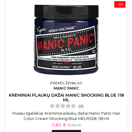
−15%
PREKĖS ŽENKLAS:
MANIC PANIC
KREMINIAI PLAUKŲ DAŽAI MANIC SHOCKING BLUE 118
ML
(0)
Pusiau ilgalaikiai, kreminiai plaukų dažai Manic Panic Hair
Color Cream Shocking Blue MEU11028, 118 ml
Kaina
Bazinė
11,82 €
13,90 €