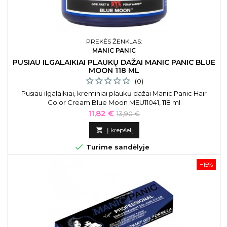
PREKĖS ŽENKLAS:
MANIC PANIC
PUSIAU ILGALAIKIAI PLAUKŲ DAŽAI MANIC PANIC BLUE
MOON 118 ML
(0)
Pusiau ilgalaikiai, kreminiai plaukų dažai Manic Panic Hair
Color Cream Blue Moon MEU11041, 118 ml
Kaina
Bazinė
11,82 €
13,90 €
kaina

Į krepšelį

Turime sandėlyje
−15%