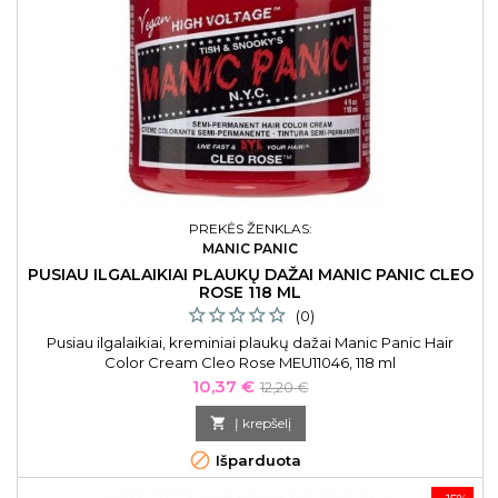
PREKĖS ŽENKLAS:
MANIC PANIC
PUSIAU ILGALAIKIAI PLAUKŲ DAŽAI MANIC PANIC CLEO
ROSE 118 ML
(0)
Pusiau ilgalaikiai, kreminiai plaukų dažai Manic Panic Hair
Color Cream Cleo Rose MEU11046, 118 ml
Kaina
Bazinė
10,37 €
12,20 €
kaina

Į krepšelį

Išparduota