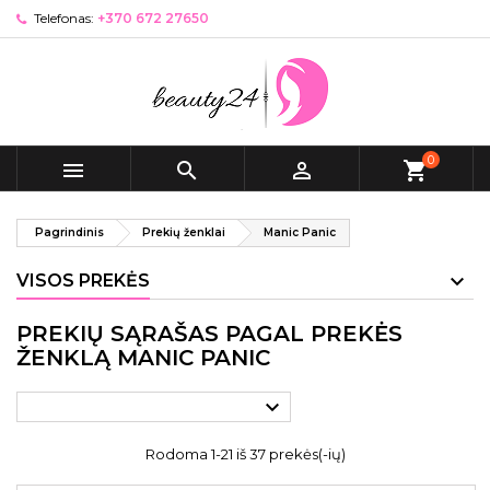
Telefonas:
+370 672 27650
0



shopping_cart
Pagrindinis
Prekių ženklai
Manic Panic
VISOS PREKĖS
PREKIŲ SĄRAŠAS PAGAL PREKĖS
ŽENKLĄ MANIC PANIC

Rodoma 1-21 iš 37 prekės(-ių)