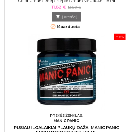
Color Cream Deep Purple Dream MEU11048, 118 ml
Kaina
Bazinė
11,82 €
13,90 €
kaina

Į krepšelį

Išparduota
−15%
PREKĖS ŽENKLAS:
MANIC PANIC
PUSIAU ILGALAIKIAI PLAUKŲ DAŽAI MANIC PANIC