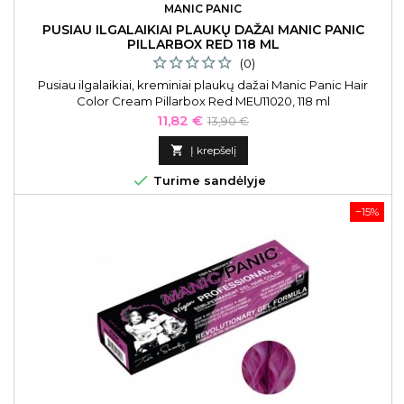
MANIC PANIC
PUSIAU ILGALAIKIAI PLAUKŲ DAŽAI MANIC PANIC
PILLARBOX RED 118 ML
(0)
Pusiau ilgalaikiai, kreminiai plaukų dažai Manic Panic Hair
Color Cream Pillarbox Red MEU11020, 118 ml
Kaina
Bazinė
11,82 €
13,90 €
kaina

Į krepšelį

Turime sandėlyje
−15%