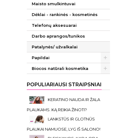
Maisto smulkintuvai
Dėklai - rankinės - kosmetinės
Telefonų aksesuarai
Darbo aprangos/tunikos
Patalynės/ užvalkalai
Papildai
Biocos natūrali kosmetika
POPULIARIAUSI STRAIPSNIAI
KERATINO NAUDA IR ŽALA
PLAUKAMS. KĄ REIKIA ŽINOTI?
LANKSTŪS IR GLOTNŪS
PLAUKAI NAMUOSE, LYG IŠ SALONO!