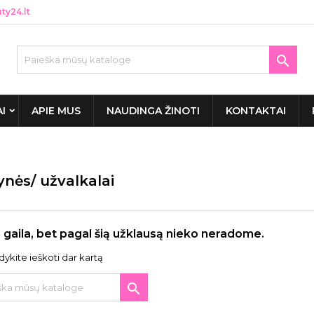
y24.lt

AI
APIE MUS
NAUDINGA ŽINOTI
KONTAKTAI
ynės/ užvalkalai
 gaila, bet pagal šią užklausą nieko neradome.
ykite ieškoti dar kartą
