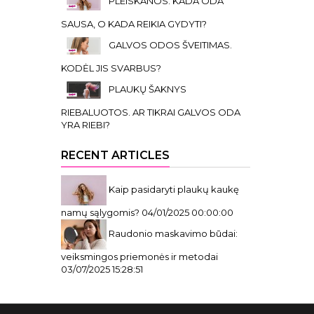
PLEISKANOS. KADA ODA
SAUSA, O KADA REIKIA GYDYTI?
GALVOS ODOS ŠVEITIMAS.
KODĖL JIS SVARBUS?
PLAUKŲ ŠAKNYS
RIEBALUOTOS. AR TIKRAI GALVOS ODA
YRA RIEBI?
RECENT ARTICLES
Kaip pasidaryti plaukų kaukę
namų sąlygomis?
04/01/2025 00:00:00
Raudonio maskavimo būdai:
veiksmingos priemonės ir metodai
03/07/2025 15:28:51