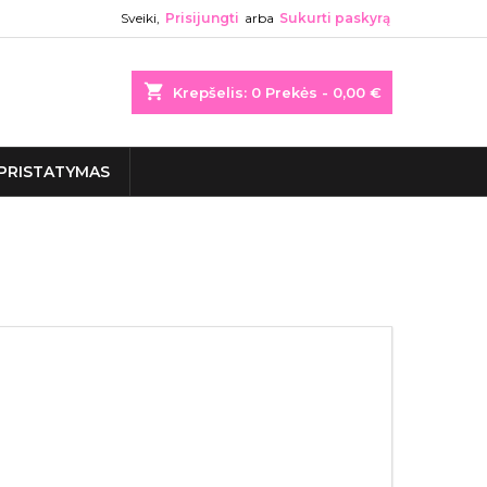
Sveiki,
Prisijungti
arba
Sukurti paskyrą
shopping_cart
Krepšelis:
0
Prekės - 0,00 €
PRISTATYMAS