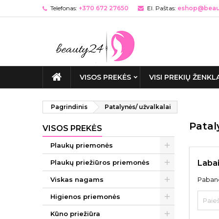
Telefonas:
+370 672 27650
El. Paštas:
eshop@beaut
VISOS PREKĖS
VISI PREKIŲ ŽENKL
Pagrindinis
Patalynės/ užvalkalai
Patal
VISOS PREKĖS
Plaukų priemonės
Plaukų priežiūros priemonės
Labai
Viskas nagams
Paband
Higienos priemonės
Kūno priežiūra