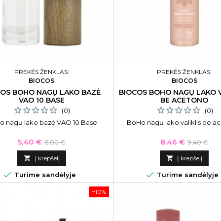
PREKĖS ŽENKLAS:
PREKĖS ŽENKLAS:
BIOCOS
BIOCOS
COS BOHO NAGŲ LAKO BAZĖ
BIOCOS BOHO NAGŲ LAKO V
VAO 10 BASE
BE ACETONO
(0)
(0)
o nagų lako bazė VAO 10 Base
BoHo nagų lako valiklis be 
Kaina
Bazinė
Kaina
Bazinė
5,40 €
8,46 €
6,00 €
9,40 €
kaina
kaina

Į krepšelį

Į krepšelį


Turime sandėlyje
Turime sandėlyje
−10%