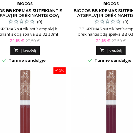
BIOCOS
BIOCOS
OS BB KREMAS SUTEIKIANTIS
BIOCOS BB KREMAS SUTEIK
PALVĮ IR DRĖKINANTIS ODĄ
ATSPALVĮ IR DRĖKINANTI
SPALVA BB 02
SPALVA BB 03
(0)
(0)
KREMAS suteikiantis atspalvį ir
BB KREMAS suteikiantis atspa
kinantis odą spalva BB 02 30ml
drėkinantis odą spalva BB 0
Kaina
Bazinė
Kaina
Bazinė
21,15 €
21,15 €
23,50 €
23,50 €
kaina
kaina

Į krepšelį

Į krepšelį


Turime sandėlyje
Turime sandėlyje
−10%