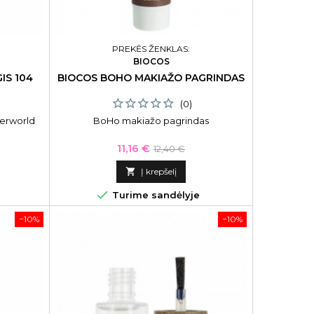
PREKĖS ŽENKLAS:
BIOCOS
IS 104
BIOCOS BOHO MAKIAŽO PAGRINDAS
(0)
derworld
BoHo makiažo pagrindas
Kaina
Bazinė
11,16 €
12,40 €
kaina

Į krepšelį

Turime sandėlyje
−10%
−10%