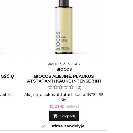
PREKĖS ŽENKLAS:
BIOCOS
ŪGŠČIŲ
BIOCOS ALIEJINĖ, PLAUKUS
ATSTATANTI KAUKĖ INTENSE 3IN1
(0)
eitiklis
Aliejinė, plaukus atstatanti kaukė INTENSE
3in1
Kaina
Bazinė
15,21 €
16,90 €
kaina

Į krepšelį

Turime sandėlyje