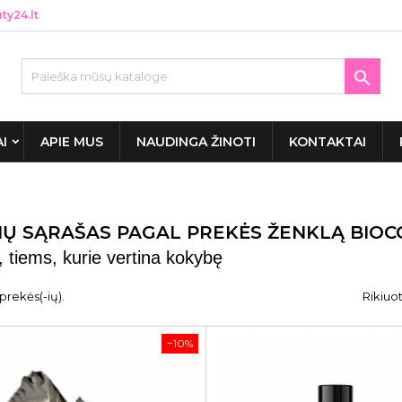
y24.lt

AI
APIE MUS
NAUDINGA ŽINOTI
KONTAKTAI
IŲ SĄRAŠAS PAGAL PREKĖS ŽENKLĄ BIOC
, tiems, kurie vertina kokybę
prekės(-ių).
Rikiuot
−10%