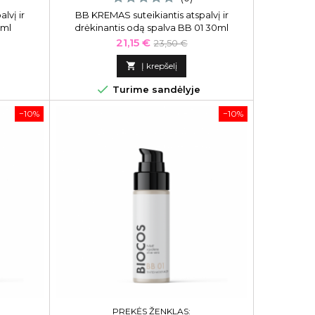
lvį ir
BB KREMAS suteikiantis atspalvį ir
 ml
drėkinantis odą spalva BB 01 30ml
Kaina
Bazinė
21,15 €
23,50 €
kaina

Į krepšelį

Turime sandėlyje
−10%
−10%
PREKĖS ŽENKLAS: