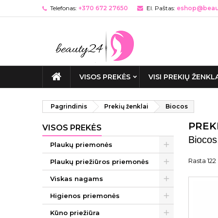
Telefonas:
+370 672 27650
El. Paštas:
eshop@beaut
VISOS PREKĖS
VISI PREKIŲ ŽENKL
Pagrindinis
Prekių ženklai
Biocos
PREK
VISOS PREKĖS
Biocos
Plaukų priemonės
Rasta 122 
Plaukų priežiūros priemonės
Viskas nagams
Higienos priemonės
Kūno priežiūra