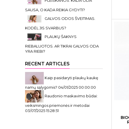
PLEISKANOS. KADA ODA
SAUSA, O KADA REIKIA GYDYTI?
GALVOS ODOS ŠVEITIMAS.
KODĖL JIS SVARBUS?
PLAUKŲ ŠAKNYS
RIEBALUOTOS. AR TIKRAI GALVOS ODA
YRA RIEBI?
RECENT ARTICLES
Kaip pasidaryti plaukų kaukę
namų sąlygomis?
04/01/2025 00:00:00
Raudonio maskavimo būdai:
veiksmingos priemonės ir metodai
03/07/2025 15:28:51
BIO