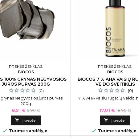
PREKĖS ŽENKLAS:
PREKĖS ŽENKLAS:
BIOCOS
BIOCOS
S 100% GRYNAS NEGYVOSIOS
BIOCOS 7 % AHA VAISIŲ R
JŪROS PURVAS 200G
VEIDO ŠVEITIKLIS
(0)
(0)
grynas Negyvosios jūros purvas
7 % AHA vaisių rūgščių veido šv
200g
Kaina
Bazinė
Kaina
Bazinė
8,91 €
17,01 €
9,90 €
18,90 €
kaina
kaina

Į krepšelį

Į krepšelį


Turime sandėlyje
Turime sandėlyje