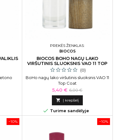
PREKĖS ŽENKLAS:
BIOCOS
ALIKLIS
BIOCOS BOHO NAGŲ LAKO
VIRŠUTINIS SLUOKSNIS VAO 11 TOP
COAT
(0)
acetono
BoHo nagų lako viršutinis sluoksnis VAO 11
Top Coat
Kaina
Bazinė
5,40 €
6,00 €
kaina

Į krepšelį

Turime sandėlyje
−10%
−10%