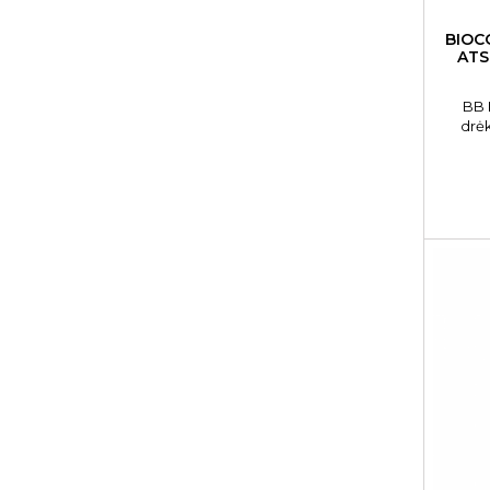
BIOC
ATS
BB 
drė