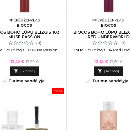
PREKĖS ŽENKLAS:
PREKĖS ŽENKLAS:
BIOCOS
BIOCOS
OS BOHO LŪPŲ BLIZGIS 103
BIOCOS BOHO LŪPŲ BLIZG
MUSE PASSION
RED UNDERWORLD
(0)
(0)
 lūpų blizgis 103 Muse Passion
BoHo lūpų blizgis 104 Red Un
Kaina
Bazinė
Kaina
Bazinė
12,15 €
12,15 €
13,50 €
13,50 €
kaina
kaina

Į krepšelį

Į krepšelį


Turime sandėlyje
Turime sandėlyje
−10%