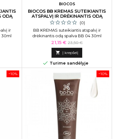
BIOCOS
IANTIS
BIOCOS BB KREMAS SUTEIKIANTIS
S ODĄ
ATSPALVĮ IR DRĖKINANTIS ODĄ
SPALVA BB 04
(0)
lvį ir
BB KREMAS suteikiantis atspalvį ir
3 30ml
drėkinantis odą spalva BB 04 30ml
Kaina
Bazinė
21,15 €
23,50 €
kaina

Į krepšelį

Turime sandėlyje
−10%
−10%