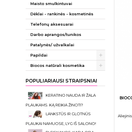
Maisto smulkintuvai
Dėklai - rankinės - kosmetinės
Telefonų aksesuarai
Darbo aprangos/tunikos
Patalynės/ užvalkalai
Papildai
Biocos natūrali kosmetika
POPULIARIAUSI STRAIPSNIAI
KERATINO NAUDA IR ŽALA
BIOCO
PLAUKAMS. KĄ REIKIA ŽINOTI?
LANKSTŪS IR GLOTNŪS
Aliejin
PLAUKAI NAMUOSE, LYG IŠ SALONO!