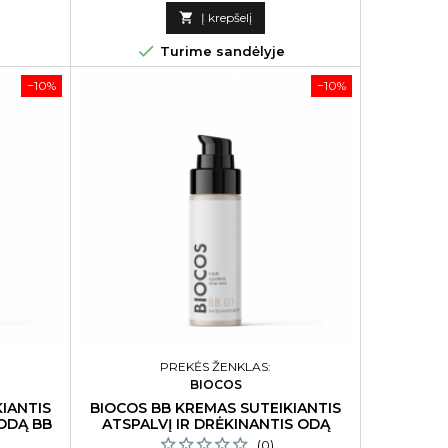
kaina

Į krepšelį

Turime sandėlyje
−10%
−10%
PREKĖS ŽENKLAS:
BIOCOS
IANTIS
BIOCOS BB KREMAS SUTEIKIANTIS
 ODĄ BB
ATSPALVĮ IR DRĖKINANTIS ODĄ
SPALVA BB 01
(0)