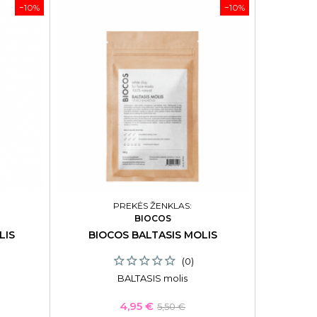
−10%
−10%
PREKĖS ŽENKLAS:
BIOCOS
LIS
BIOCOS BALTASIS MOLIS
(0)
BALTASIS molis
Kaina
Bazinė
4,95 €
5,50 €