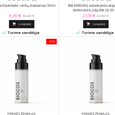
a Radvilaitė, rankų balzamas 30ml
BB KREMAS suteikiantis atspa
drėkinantis odą BB 02 30
Kaina
Bazinė
Kaina
Bazinė
9,36 €
21,15 €
10,40 €
23,50 €
kaina
kaina

Į krepšelį

Į krepšelį


Turime sandėlyje
Turime sandėlyje
−10%
PREKĖS ŽENKLAS:
PREKĖS ŽENKLAS: