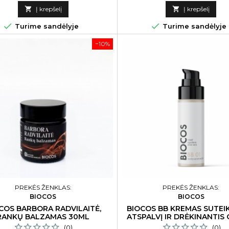
kaina
kaina

Į krepšelį

Į krepšelį


Turime sandėlyje
Turime sandėlyje
−10%
PREKĖS ŽENKLAS:
PREKĖS ŽENKLAS:
BIOCOS
BIOCOS
COS BARBORA RADVILAITĖ,
BIOCOS BB KREMAS SUTEIK
RANKŲ BALZAMAS 30ML
ATSPALVĮ IR DRĖKINANTIS
02 30 ML
(0)
(0)