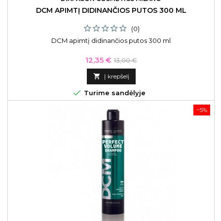
DCM APIMTĮ DIDINANČIOS PUTOS 300 ML
(0)
DCM apimtį didinančios putos 300 ml
Kaina
Bazinė
12,35 €
13,00 €
kaina

Į krepšelį

Turime sandėlyje
−5%