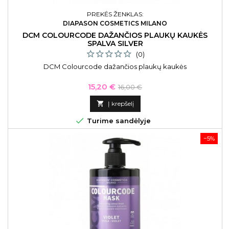
PREKĖS ŽENKLAS:
DIAPASON COSMETICS MILANO
DCM COLOURCODE DAŽANČIOS PLAUKŲ KAUKĖS
SPALVA SILVER
(0)
DCM Colourcode dažančios plaukų kaukės
Kaina
Bazinė
15,20 €
16,00 €
kaina

Į krepšelį

Turime sandėlyje
−5%