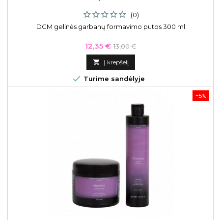
(0)
DCM gelinės garbanų formavimo putos 300 ml
Kaina
Bazinė
12,35 €
13,00 €
kaina

Į krepšelį

Turime sandėlyje
−5%