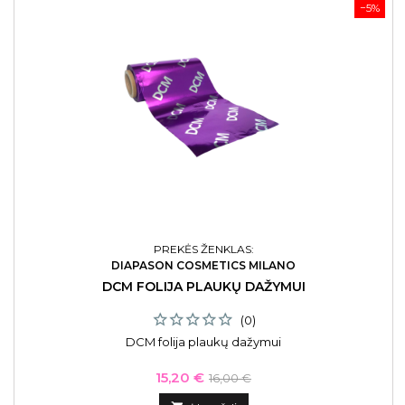
−5%
PREKĖS ŽENKLAS:
DIAPASON COSMETICS MILANO
DCM FOLIJA PLAUKŲ DAŽYMUI
(0)
DCM folija plaukų dažymui
Kaina
Bazinė
15,20 €
16,00 €
kaina