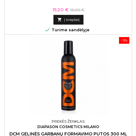
Kaina
Bazinė
15,20 €
16,00 €
kaina

Į krepšelį

Turime sandėlyje
−5%
PREKĖS ŽENKLAS:
DIAPASON COSMETICS MILANO
DCM GELINĖS GARBANŲ FORMAVIMO PUTOS 300 ML