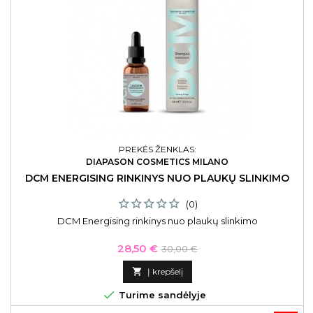
PREKĖS ŽENKLAS:
DIAPASON COSMETICS MILANO
DCM ENERGISING RINKINYS NUO PLAUKŲ SLINKIMO
(0)
DCM Energising rinkinys nuo plaukų slinkimo
Kaina
Bazinė
28,50 €
30,00 €
kaina

Į krepšelį

Turime sandėlyje