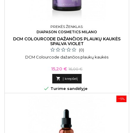
PREKĖS ŽENKLAS:
DIAPASON COSMETICS MILANO
DCM COLOURCODE DAŽANČIOS PLAUKŲ KAUKĖS
SPALVA VIOLET
(0)
DCM Colourcode dažančios plaukų kaukės
Kaina
Bazinė
15,20 €
16,00 €
kaina

Į krepšelį

Turime sandėlyje
−5%