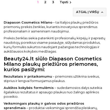
1
2
3
Tęsti

ATGAL Į VIRŠŲ

Diapason Cosmetics Milano
– tai Italijos plaukų priežiūros
priemonių prekės ženklas, kuriantis inovatyvius sprendimus
profesionaliam ir asmeniniam naudojimui.
Prekės ženklas siekia patenkinti profesionalių kirpėjų ir paprastų
naudotojų poreikius visame pasaulyje, siūlydamas produktus,
kurių formulės sukurtos naudojant pažangias technologijas ir
aukščiausios kokybės medžiagas.
Beauty24.lt siūlo Diapason Cosmetics
Milano plaukų priežiūros priemones,
kurios pasižymi:
Rezultatais ir pritaikomumu
– priemonės užtikrina sveikus,
stiprius ir lengvai formuojamus plaukus.
Aukštos kokybės formulėmis
– sudedamosios dalys suteikia
ilgalaikius rezultatus ir apsaugo plaukus nuo žalingo aplinkos
poveikio.
Veiksmingais plaukų ir galvos odos priežiūros
sprendimais
– produktai veiksmingai sprendžia pleiskanų,