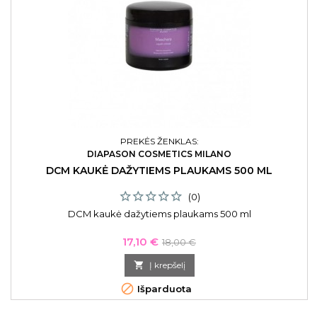
PREKĖS ŽENKLAS:
DIAPASON COSMETICS MILANO
DCM KAUKĖ DAŽYTIEMS PLAUKAMS 500 ML
(0)
DCM kaukė dažytiems plaukams 500 ml
Kaina
Bazinė
17,10 €
18,00 €
kaina

Į krepšelį

Išparduota