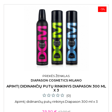
−5%
PREKĖS ŽENKLAS:
DIAPASON COSMETICS MILANO
APIMTĮ DIDINANČIŲ PUTŲ RINKINYS DIAPASON 300 ML
X 3
(0)
Apimtį didinančių putų rinkinys Diapason 300 ml x 3
Kaina
Bazinė
39,90 €
42,00 €