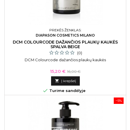
PREKĖS ŽENKLAS:
DIAPASON COSMETICS MILANO
DCM COLOURCODE DAŽANČIOS PLAUKŲ KAUKĖS
SPALVA BEIGE
(0)
DCM Colourcode dažančios plaukų kaukės
Kaina
Bazinė
15,20 €
16,00 €
kaina

Į krepšelį

Turime sandėlyje
−5%