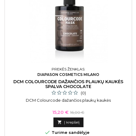
PREKĖS ŽENKLAS:
DIAPASON COSMETICS MILANO
DCM COLOURCODE DAŽANČIOS PLAUKŲ KAUKĖS
SPALVA CHOCOLATE
(0)
DCM Colourcode dažančios plaukų kaukės
Kaina
Bazinė
15,20 €
16,00 €
kaina

Į krepšelį

Turime sandėlyje