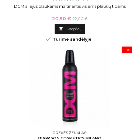
DCM aliejus plaukams maitinantis visiems plaukų tipams
Kaina
Bazinė
20,90 €
22,00 €
kaina

Į krepšelį

Turime sandėlyje
−5%
PREKĖS ŽENKLAS:
DIAPASON COSMETICS MILANO