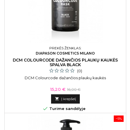
PREKĖS ŽENKLAS:
DIAPASON COSMETICS MILANO
DCM COLOURCODE DAŽANČIOS PLAUKŲ KAUKĖS
SPALVA BLACK
(0)
DCM Colourcode dažančios plaukų kaukės
Kaina
Bazinė
15,20 €
16,00 €
kaina

Į krepšelį

Turime sandėlyje
−5%