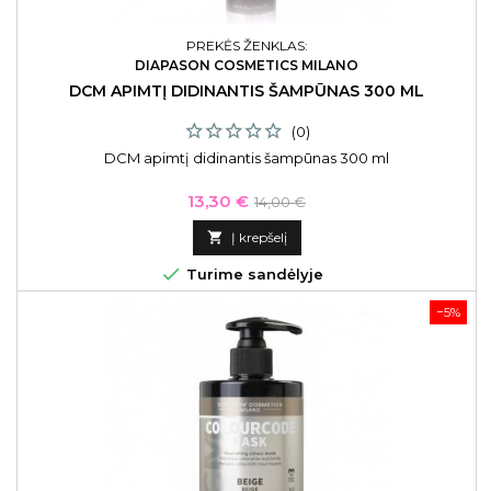
PREKĖS ŽENKLAS:
DIAPASON COSMETICS MILANO
DCM APIMTĮ DIDINANTIS ŠAMPŪNAS 300 ML
(0)
DCM apimtį didinantis šampūnas 300 ml
Kaina
Bazinė
13,30 €
14,00 €
kaina

Į krepšelį

Turime sandėlyje
−5%