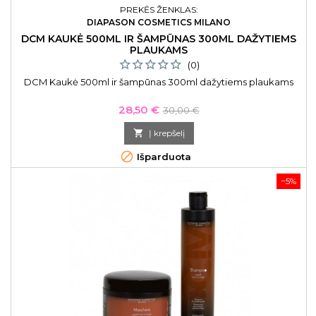
PREKĖS ŽENKLAS:
DIAPASON COSMETICS MILANO
DCM KAUKĖ 500ML IR ŠAMPŪNAS 300ML DAŽYTIEMS
PLAUKAMS
(0)
DCM Kaukė 500ml ir šampūnas 300ml dažytiems plaukams
Kaina
Bazinė
28,50 €
30,00 €
kaina

Į krepšelį

Išparduota
−5%