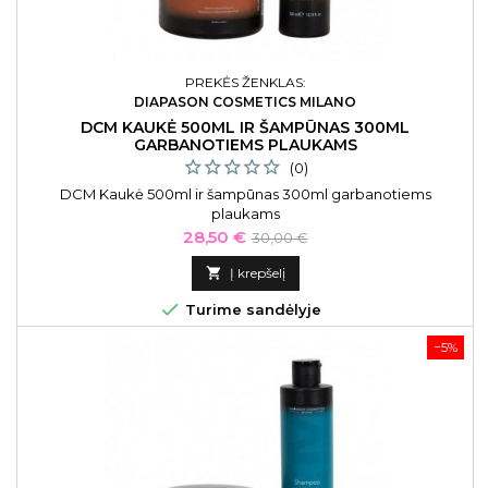
PREKĖS ŽENKLAS:
DIAPASON COSMETICS MILANO
DCM KAUKĖ 500ML IR ŠAMPŪNAS 300ML
GARBANOTIEMS PLAUKAMS
(0)
DCM Kaukė 500ml ir šampūnas 300ml garbanotiems
plaukams
Kaina
Bazinė
28,50 €
30,00 €
kaina

Į krepšelį

Turime sandėlyje
−5%