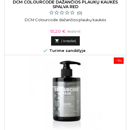
DCM COLOURCODE DAŽANČIOS PLAUKŲ KAUKĖS
SPALVA RED
(0)
DCM Colourcode dažančios plaukų kaukės
Kaina
Bazinė
15,20 €
16,00 €
kaina

Į krepšelį

Turime sandėlyje
−5%