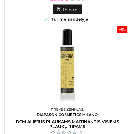
kaina

Į krepšelį

Turime sandėlyje
−5%
PREKĖS ŽENKLAS:
DIAPASON COSMETICS MILANO
DCM ALIEJUS PLAUKAMS MAITINANTIS VISIEMS
PLAUKŲ TIPAMS
(0)