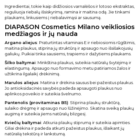
Ingredientai, tokie kaip didžiosios varnalėšos ir lotoso ekstraktas,
reguliuoja riebalų išsiskyrimą, ramina ir maitina odą. Jie tinkami
plaukams, linkusiems į riebalavimąsi ar sausumą.
DIAPASON Cosmetics Milano veikliosios
medžiagos ir jų nauda
Argano aliejus
: Praturtintas vitaminais E ir riebiosiomis rūgštimis,
maitina plaukus, stiprina jų struktūrą ir apsaugo nuo išsišakojusių
galiukų. Puikiai tinka sausiems, trapiems ir dažytiems plaukams.
Šilko baltymai
: Minkština plaukus, suteikia natūralų švytėjimą ir
elastingumą. Apsaugo nuo formavimo metu patiriamos žalos ir
užtikrina ilgalaikį drėkinimą.
Marulos aliejus
: Maitina ir drėkina sausus bei pažeistus plaukus.
Jo antioksidacinės savybės padeda apsaugoti plaukus nuo
aplinkos poveikio ir suteikia švelnumo.
Pantenolis (provitaminas B5)
: Stiprina plaukų struktūrą,
sulaiko drėgmę ir apsaugo nuo lūžinėjimo. Skatina sveiką plaukų
augimą ir suteikia jiems natūralų blizgesį.
Kviečių baltymai
: Atkuria plaukų stiprumą ir suteikia apimties.
Giliai drėkina ir padeda atkurti pažeistus plaukus, išlaikant jų
natūralią tekstūrą ir lankstumą.