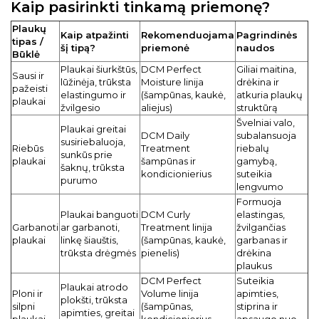
Kaip pasirinkti tinkamą priemonę?
Plaukų
Kaip atpažinti
Rekomenduojama
Pagrindinės
tipas /
šį tipą?
priemonė
naudos
Būklė
Plaukai šiurkštūs,
DCM Perfect
Giliai maitina,
Sausi ir
lūžinėja, trūksta
Moisture linija
drėkina ir
pažeisti
elastingumo ir
(šampūnas, kaukė,
atkuria plaukų
plaukai
žvilgesio
aliejus)
struktūrą
Švelniai valo,
Plaukai greitai
DCM Daily
subalansuoja
susiriebaluoja,
Riebūs
Treatment
riebalų
sunkūs prie
plaukai
šampūnas ir
gamybą,
šaknų, trūksta
kondicionierius
suteikia
purumo
lengvumo
Formuoja
Plaukai banguoti
DCM Curly
elastingas,
Garbanoti
ar garbanoti,
Treatment linija
žvilgančias
plaukai
linkę šiauštis,
(šampūnas, kaukė,
garbanas ir
trūksta drėgmės
pienelis)
drėkina
plaukus
DCM Perfect
Suteikia
Plaukai atrodo
Ploni ir
Volume linija
apimties,
plokšti, trūksta
silpni
(šampūnas,
stiprina ir
apimties, greitai