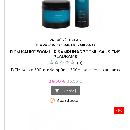
PREKĖS ŽENKLAS:
DIAPASON COSMETICS MILANO
DCM KAUKĖ 500ML IR ŠAMPŪNAS 300ML SAUSIEMS
PLAUKAMS
(0)
DCM Kaukė 500ml ir šampūnas 300ml sausiems plaukams
Kaina
Bazinė
28,50 €
30,00 €
kaina

Į krepšelį

Išparduota
−5%