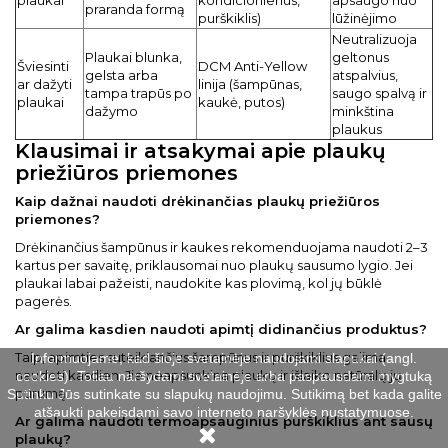
plaukai
kondicionierius,
apsaugo nuo
praranda formą
purškiklis)
lūžinėjimo
Neutralizuoja
Plaukai blunka,
geltonus
Šviesinti
DCM Anti-Yellow
gelsta arba
atspalvius,
ar dažyti
linija (šampūnas,
tampa trapūs po
saugo spalvą ir
plaukai
kaukė, putos)
dažymo
minkština
plaukus
Klausimai ir atsakymai apie plaukų
priežiūros priemones
Kaip dažnai naudoti drėkinančias plaukų priežiūros
priemones?
Drėkinančius šampūnus ir kaukes rekomenduojama naudoti 2–3
kartus per savaitę, priklausomai nuo plaukų sausumo lygio. Jei
plaukai labai pažeisti, naudokite kas plovimą, kol jų būklė
pagerės.
Ar galima kasdien naudoti apimtį didinančius produktus?
Taip, apimties suteikiančius šampūnus ir purškiklius galima
Informuojame, kad šioje svetainėje naudojami slapukai (angl.
naudoti kasdien. Jie neapsunkina plaukų ir išlaiko natūralų jų
cookies). Toliau naršydami svetainėje arba paspausdami mygtuką
purumą.
Sutinku Jūs sutinkate su slapukų naudojimu. Sutikimą bet kada galite
atšaukti pakeisdami savo interneto naršyklės nustatymuose.
Ar galima naudoti termoapsauginius purškiklius ant sausų
plaukų?