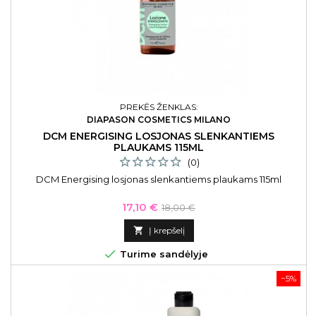
PREKĖS ŽENKLAS:
DIAPASON COSMETICS MILANO
DCM ENERGISING LOSJONAS SLENKANTIEMS
PLAUKAMS 115ML
(0)
DCM Energising losjonas slenkantiems plaukams 115ml
Kaina
Bazinė
17,10 €
18,00 €
kaina

Į krepšelį

Turime sandėlyje
−5%