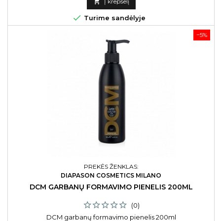

Į krepšelį

Turime sandėlyje
−5%
PREKĖS ŽENKLAS:
DIAPASON COSMETICS MILANO
DCM GARBANŲ FORMAVIMO PIENELIS 200ML
(0)
DCM garbanų formavimo pienelis 200ml