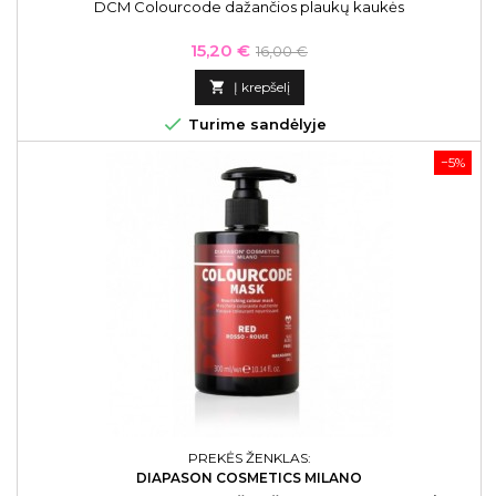
DCM Colourcode dažančios plaukų kaukės
Kaina
Bazinė
15,20 €
16,00 €
kaina

Į krepšelį

Turime sandėlyje
−5%
PREKĖS ŽENKLAS:
DIAPASON COSMETICS MILANO