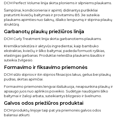
DCM Perfect Volume linija skirta ploniems ir silpniems plaukams.
Šampūnai, kondicionieriai ir apimtį didinantys purškikliai
praturtinti kviečių baltymais ir provitaminu B5. Jie suteikia
plaukams apimties nuo šaknų, išlaiko lengvumą ir stiprina plaukų
struktūrą.
Garbanotų plaukų priežiūros linija
DCM Curly Treatment linija skirta garbanotiems plaukams.
Kremiška tekstūra ir aktyvūs ingredientai, kaip bambuko
ekstraktas, kviečių ir šilko baltymai, padeda formuoti ryškias,
elastingas garbanas. Produktai neleidžia plaukams šiauštis ir
suteikia žvilgesio.
Formavimo ir fiksavimo priemonės
DCM siūlo stiprios ir itin stiprios fiksacijos lakus, gelius bei plaukų
pudras, skirtas apimčiai.
Formavimo priemonės lengvai išsišukuoja, neapsunkina plaukų ir
apsaugo juos nuo aplinkos poveikio. Sudėtyje naudojami šilko
baltymai ir žalioji arbata, suteikiantys blizgesio ir švelnumo.
Galvos odos priežiūros produktai
DCM produktų linijoje taip pat yra priemonės galvos odos
balansui atkurti.