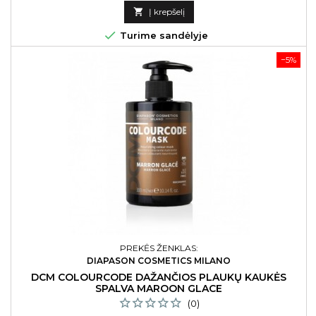
kaina

Į krepšelį

Turime sandėlyje
−5%
PREKĖS ŽENKLAS:
DIAPASON COSMETICS MILANO
DCM COLOURCODE DAŽANČIOS PLAUKŲ KAUKĖS
SPALVA MAROON GLACE
(0)