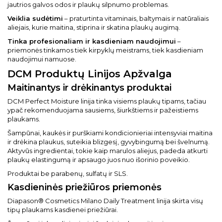
jautrios galvos odos ir plaukų silpnumo problemas.
Veiklia sudėtimi
– praturtinta vitaminais, baltymais ir natūraliais
aliejais, kurie maitina, stiprina ir skatina plaukų augimą.
Tinka profesionaliam ir kasdieniam naudojimui
–
priemonės tinkamos tiek kirpyklų meistrams, tiek kasdieniam
naudojimui namuose.
DCM Produktų Linijos Apžvalga
Maitinantys ir drėkinantys produktai
DCM Perfect Moisture linija tinka visiems plaukų tipams, tačiau
ypač rekomenduojama sausiems, šiurkštiems ir pažeistiems
plaukams.
Šampūnai, kaukės ir purškiami kondicionieriai intensyviai maitina
ir drėkina plaukus, suteikia blizgesį, gyvybingumą bei švelnumą.
Aktyvūs ingredientai, tokie kaip marulos aliejus, padeda atkurti
plaukų elastingumą ir apsaugo juos nuo išorinio poveikio.
Produktai be parabenų, sulfatų ir SLS.
Kasdieninės priežiūros priemonės
Diapason® Cosmetics Milano Daily Treatment linija skirta visų
tipų plaukams kasdienei priežiūrai.