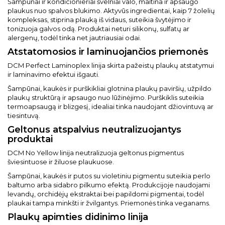
Šampūnai ir kondicionieriai švelniai valo, maitina ir apsaugo
plaukus nuo spalvos blukimo. Aktyvūs ingredientai, kaip 7 žolelių
kompleksas, stiprina plauką iš vidaus, suteikia švytėjimo ir
tonizuoja galvos odą. Produktai neturi silikonų, sulfatų ar
alergenų, todėl tinka net jautriausiai odai.
Atstatomosios ir laminuojančios priemonės
DCM Perfect Laminoplex linija skirta pažeistų plaukų atstatymui
ir laminavimo efektui išgauti.
Šampūnai, kaukės ir purškikliai glotnina plaukų paviršių, užpildo
plaukų struktūrą ir apsaugo nuo lūžinėjimo. Purškiklis suteikia
termoapsaugą ir blizgesį, idealiai tinka naudojant džiovintuvą ar
tiesintuvą.
Geltonus atspalvius neutralizuojantys
produktai
DCM No Yellow linija neutralizuoja geltonus pigmentus
šviesintuose ir žiluose plaukuose.
Šampūnai, kaukės ir putos su violetiniu pigmentu suteikia perlo
baltumo arba sidabro pilkumo efektą. Produkcijoje naudojami
levandų, orchidėjų ekstraktai bei papildomi pigmentai, todėl
plaukai tampa minkšti ir žvilgantys. Priemonės tinka veganams.
Plaukų apimties didinimo linija