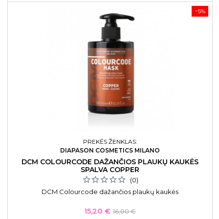
−5%
PREKĖS ŽENKLAS:
DIAPASON COSMETICS MILANO
DCM COLOURCODE DAŽANČIOS PLAUKŲ KAUKĖS
SPALVA COPPER
(0)
DCM Colourcode dažančios plaukų kaukės
Kaina
Bazinė
15,20 €
16,00 €