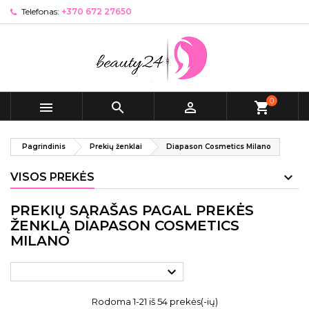
Telefonas:
+370 672 27650
0



shopping_cart
Pagrindinis
Prekių ženklai
Diapason Cosmetics Milano
VISOS PREKĖS
PREKIŲ SĄRAŠAS PAGAL PREKĖS
ŽENKLĄ DIAPASON COSMETICS
MILANO

Rodoma 1-21 iš 54 prekės(-ių)