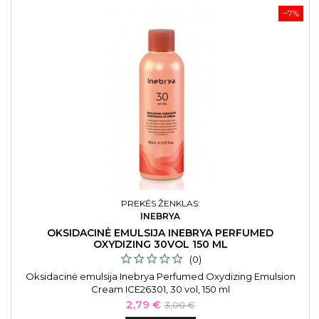
−7%
PREKĖS ŽENKLAS:
INEBRYA
OKSIDACINĖ EMULSIJA INEBRYA PERFUMED
OXYDIZING 30VOL 150 ML
(0)
Oksidacinė emulsija Inebrya Perfumed Oxydizing Emulsion
Cream ICE26301, 30 vol, 150 ml
Kaina
Bazinė
2,79 €
3,00 €