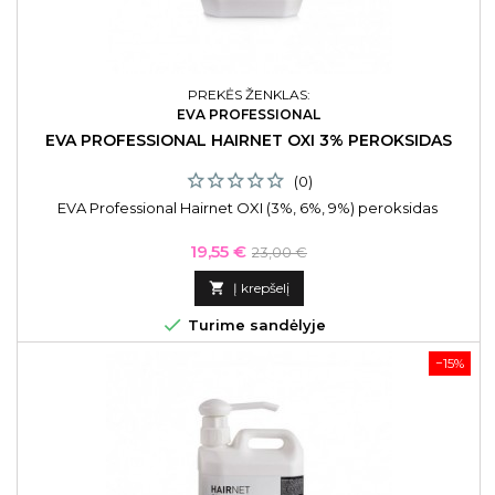
PREKĖS ŽENKLAS:
EVA PROFESSIONAL
EVA PROFESSIONAL HAIRNET OXI 3% PEROKSIDAS
(0)
EVA Professional Hairnet OXI (3%, 6%, 9%) peroksidas
Kaina
Bazinė
19,55 €
23,00 €
kaina

Į krepšelį

Turime sandėlyje
−15%