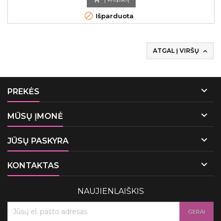

Išparduota
ATGAL Į VIRŠŲ


PREKĖS

MŪSŲ ĮMONĖ

JŪSŲ PASKYRA

KONTAKTAS
NAUJIENLAIŠKIS