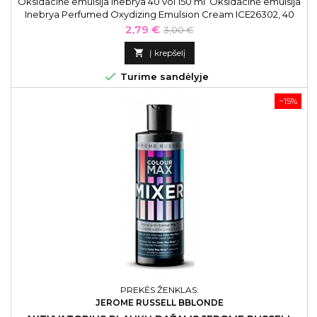
Oksidacinė emulsija Inebrya 40 vol 150 ml Oksidacinė emulsija
Inebrya Perfumed Oxydizing Emulsion Cream ICE26302, 40
vol, 150 ml
Kaina
Bazinė
2,79 €
3,00 €
kaina

Į krepšelį

Turime sandėlyje
−15%
PREKĖS ŽENKLAS:
JEROME RUSSELL BBLONDE