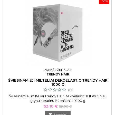
−10%
PREKĖS ŽENKLAS:
TRENDY HAIR
ŠVIESINAMIEJI MILTELIAI DEKOELASTIC TRENDY HAIR
1000 G
(0)
Šviesinamieji milteliai Trendy Hair Dekoelastic TH13009N su
grynu keratinu ir ženšeniu, 1000 g
Kaina
Bazinė
53,10 €
59,00 €
kaina

Į krepšelį