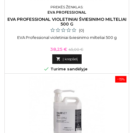
PREKĖS ŽENKLAS:
EVA PROFESSIONAL
EVA PROFESSIONAL VIOLETINIAI ŠVIESINIMO MILTELIAI
500 G
(0)
EVA Professional violetiniai šviesinimo milteliai 500 g
Kaina
Bazinė
38,25 €
45,00 €
kaina

Į krepšelį

Turime sandėlyje
−15%