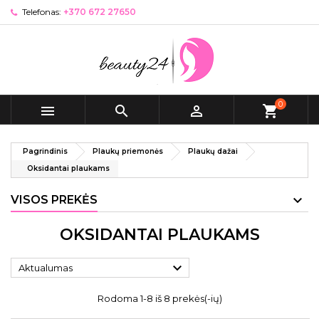
Telefonas:
+370 672 27650
0



shopping_cart
Pagrindinis
Plaukų priemonės
Plaukų dažai
Oksidantai plaukams
VISOS PREKĖS
OKSIDANTAI PLAUKAMS

Aktualumas
Rodoma 1-8 iš 8 prekės(-ių)