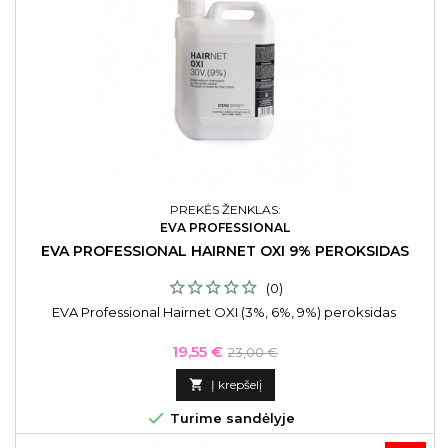
PREKĖS ŽENKLAS:
EVA PROFESSIONAL
EVA PROFESSIONAL HAIRNET OXI 9% PEROKSIDAS
(0)
EVA Professional Hairnet OXI (3%, 6%, 9%) peroksidas
Kaina
Bazinė
19,55 €
23,00 €
kaina

Į krepšelį

Turime sandėlyje