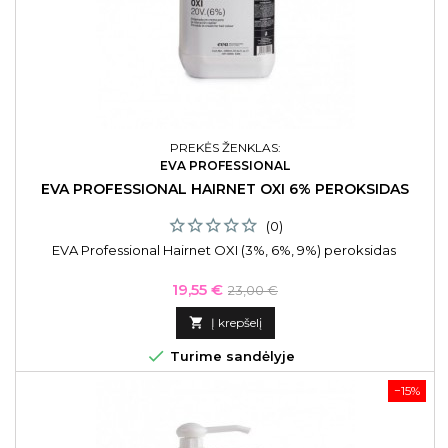
PREKĖS ŽENKLAS:
EVA PROFESSIONAL
EVA PROFESSIONAL HAIRNET OXI 6% PEROKSIDAS
(0)
EVA Professional Hairnet OXI (3%, 6%, 9%) peroksidas
Kaina
Bazinė
19,55 €
23,00 €
kaina

Į krepšelį

Turime sandėlyje
−15%