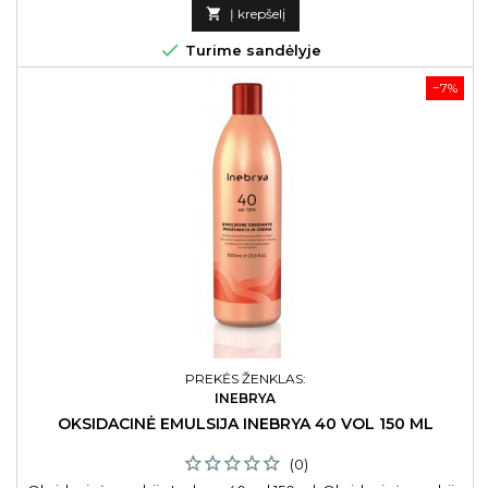
kaina

Į krepšelį

Turime sandėlyje
−7%
PREKĖS ŽENKLAS:
INEBRYA
OKSIDACINĖ EMULSIJA INEBRYA 40 VOL 150 ML
(0)