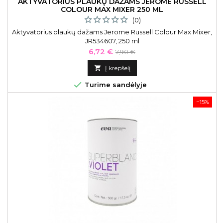
AKTYVATORIUS PLAUKŲ DAŽAMS JEROME RUSSELL
COLOUR MAX MIXER 250 ML
(0)
Aktyvatorius plaukų dažams Jerome Russell Colour Max Mixer,
JR534607, 250 ml
Kaina
Bazinė
6,72 €
7,90 €
kaina

Į krepšelį

Turime sandėlyje
−15%