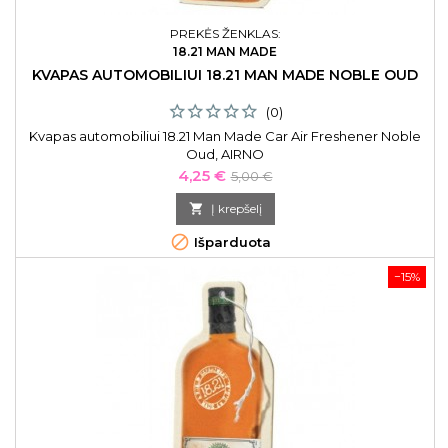
PREKĖS ŽENKLAS:
18.21 MAN MADE
KVAPAS AUTOMOBILIUI 18.21 MAN MADE NOBLE OUD
(0)
Kvapas automobiliui 18.21 Man Made Car Air Freshener Noble
Oud, AIRNO
Kaina
Bazinė
4,25 €
5,00 €
kaina

Į krepšelį

Išparduota
−15%