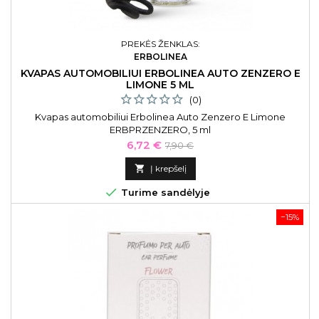
PREKĖS ŽENKLAS:
ERBOLINEA
KVAPAS AUTOMOBILIUI ERBOLINEA AUTO ZENZERO E
LIMONE 5 ML
(0)
Kvapas automobiliui Erbolinea Auto Zenzero E Limone
ERBPRZENZERO, 5 ml
Kaina
Bazinė
6,72 €
7,90 €
kaina

Į krepšelį

Turime sandėlyje
−15%