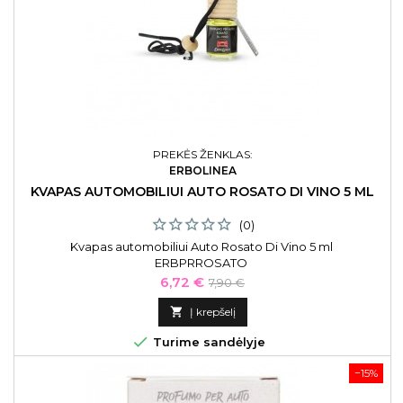
PREKĖS ŽENKLAS:
ERBOLINEA
KVAPAS AUTOMOBILIUI AUTO ROSATO DI VINO 5 ML
(0)
Kvapas automobiliui Auto Rosato Di Vino 5 ml
ERBPRROSATO
Kaina
Bazinė
6,72 €
7,90 €
kaina

Į krepšelį

Turime sandėlyje
−15%