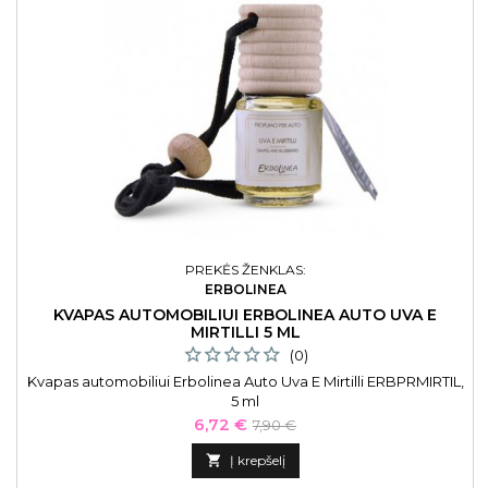
PREKĖS ŽENKLAS:
ERBOLINEA
KVAPAS AUTOMOBILIUI ERBOLINEA AUTO UVA E
MIRTILLI 5 ML
(0)
Kvapas automobiliui Erbolinea Auto Uva E Mirtilli ERBPRMIRTIL,
5 ml
Kaina
Bazinė
6,72 €
7,90 €
kaina

Į krepšelį