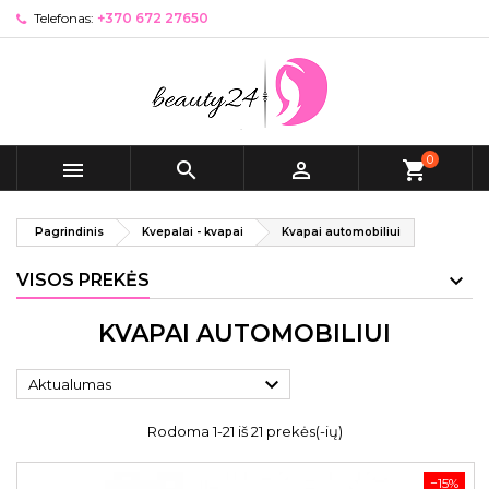
Telefonas:
+370 672 27650
0



shopping_cart
Pagrindinis
Kvepalai - kvapai
Kvapai automobiliui
VISOS PREKĖS
KVAPAI AUTOMOBILIUI

Aktualumas
Rodoma 1-21 iš 21 prekės(-ių)
−15%