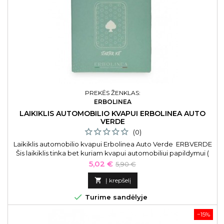
PREKĖS ŽENKLAS:
ERBOLINEA
LAIKIKLIS AUTOMOBILIO KVAPUI ERBOLINEA AUTO
VERDE
(0)
Laikiklis automobilio kvapui Erbolinea Auto Verde ERBVERDE
Šis laikiklis tinka bet kuriam kvapui automobiliui papildymui (
„Amber“, „Flower“, „Fresh“ ir „Oud“).
Kaina
Bazinė
5,02 €
5,90 €
kaina

Į krepšelį

Turime sandėlyje
−15%