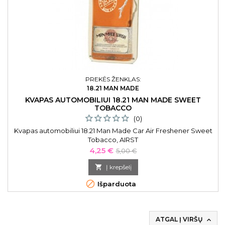
PREKĖS ŽENKLAS:
18.21 MAN MADE
KVAPAS AUTOMOBILIUI 18.21 MAN MADE SWEET
TOBACCO
(0)
Kvapas automobiliui 18.21 Man Made Car Air Freshener Sweet
Tobacco, AIRST
Kaina
Bazinė
4,25 €
5,00 €
kaina

Į krepšelį

Išparduota
ATGAL Į VIRŠŲ
