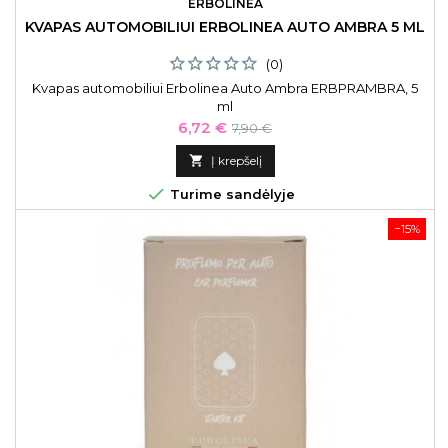
ERBOLINEA
KVAPAS AUTOMOBILIUI ERBOLINEA AUTO AMBRA 5 ML
(0)
Kvapas automobiliui Erbolinea Auto Ambra ERBPRAMBRA, 5
ml
Kaina
Bazinė
6,72 €
7,90 €
kaina

Į krepšelį

Turime sandėlyje
−15%