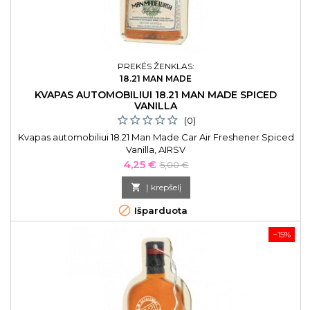
PREKĖS ŽENKLAS:
18.21 MAN MADE
KVAPAS AUTOMOBILIUI 18.21 MAN MADE SPICED
VANILLA
(0)
Kvapas automobiliui 18.21 Man Made Car Air Freshener Spiced
Vanilla, AIRSV
Kaina
Bazinė
4,25 €
5,00 €
kaina

Į krepšelį

Išparduota
−15%