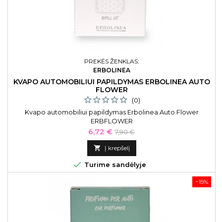
PREKĖS ŽENKLAS:
ERBOLINEA
KVAPO AUTOMOBILIUI PAPILDYMAS ERBOLINEA AUTO
FLOWER
(0)
Kvapo automobiliui papildymas Erbolinea Auto Flower
ERBFLOWER
Kaina
Bazinė
6,72 €
7,90 €
kaina

Į krepšelį

Turime sandėlyje
−15%