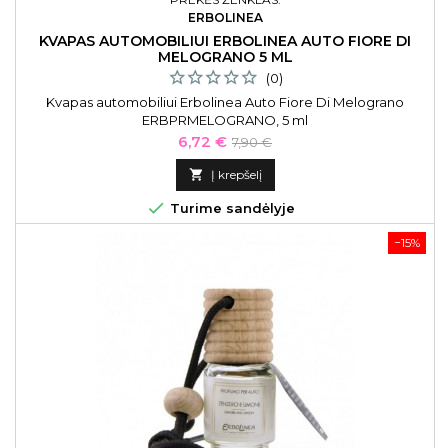
ERBOLINEA
KVAPAS AUTOMOBILIUI ERBOLINEA AUTO FIORE DI
MELOGRANO 5 ML
(0)
Kvapas automobiliui Erbolinea Auto Fiore Di Melograno
ERBPRMELOGRANO, 5 ml
Kaina
Bazinė
6,72 €
7,90 €
kaina

Į krepšelį

Turime sandėlyje
−15%