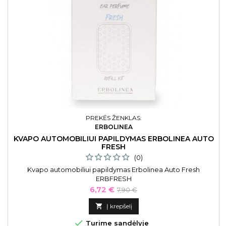
PREKĖS ŽENKLAS:
ERBOLINEA
KVAPO AUTOMOBILIUI PAPILDYMAS ERBOLINEA AUTO
FRESH
(0)
Kvapo automobiliui papildymas Erbolinea Auto Fresh
ERBFRESH
Kaina
Bazinė
6,72 €
7,90 €
kaina

Į krepšelį

Turime sandėlyje