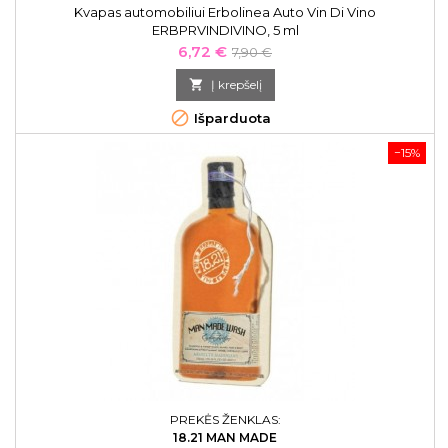
Kvapas automobiliui Erbolinea Auto Vin Di Vino
ERBPRVINDIVINO, 5 ml
Kaina
Bazinė
6,72 €
7,90 €
kaina

Į krepšelį

Išparduota
−15%
PREKĖS ŽENKLAS:
18.21 MAN MADE