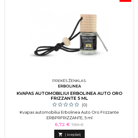
PREKĖS ŽENKLAS:
ERBOLINEA
KVAPAS AUTOMOBILIUI ERBOLINEA AUTO ORO
FRIZZANTE 5 ML
(0)
Kvapas automobiliui Erbolinea Auto Oro Frizzante
ERBPRFRIZZANTE, 5 ml
Kaina
Bazinė
6,72 €
7,90 €
kaina

Į krepšelį