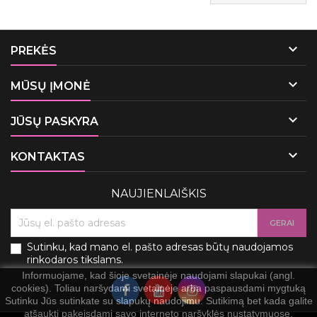

PREKĖS

MŪSŲ ĮMONĖ

JŪSŲ PASKYRA

KONTAKTAS
NAUJIENLAIŠKIS
Sutinku, kad mano el. pašto adresas būtų naudojamos
rinkodaros tikslams.
Informuojame, kad šioje svetainėje naudojami slapukai (angl.
cookies). Toliau naršydami svetainėje arba paspausdami mygtuką
Sutinku Jūs sutinkate su slapukų naudojimu. Sutikimą bet kada galite
atšaukti pakeisdami savo interneto naršyklės nustatymuose.