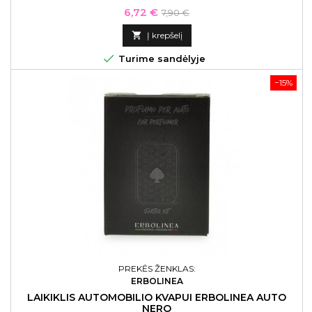
Kaina
Bazinė
6,72 €
7,90 €
kaina

Į krepšelį

Turime sandėlyje
−15%
PREKĖS ŽENKLAS:
ERBOLINEA
LAIKIKLIS AUTOMOBILIO KVAPUI ERBOLINEA AUTO
NERO