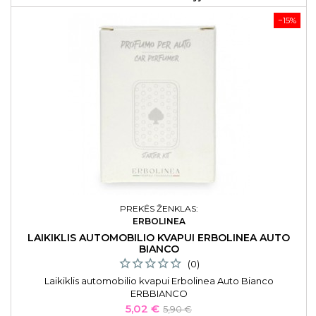
−15%
PREKĖS ŽENKLAS:
ERBOLINEA
LAIKIKLIS AUTOMOBILIO KVAPUI ERBOLINEA AUTO
BIANCO
(0)
Laikiklis automobilio kvapui Erbolinea Auto Bianco
ERBBIANCO
Kaina
Bazinė
5,02 €
5,90 €