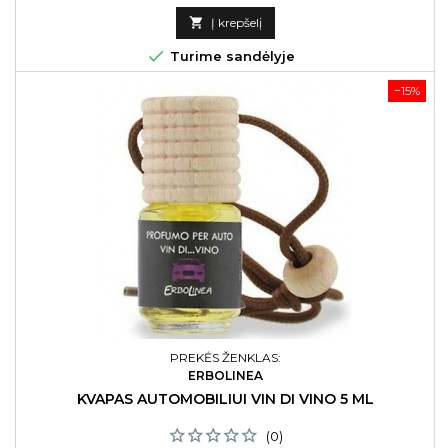
kaina

Į krepšelį

Turime sandėlyje
−15%
PREKĖS ŽENKLAS:
ERBOLINEA
KVAPAS AUTOMOBILIUI VIN DI VINO 5 ML
(0)