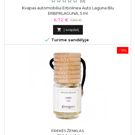
(0)
Kvapas automobiliui Erbolinea Auto Laguna Blu
ERBPRLAGUNA, 5 ml
Kaina
Bazinė
6,72 €
7,90 €
kaina

Į krepšelį

Turime sandėlyje
−15%
PREKĖS ŽENKLAS: