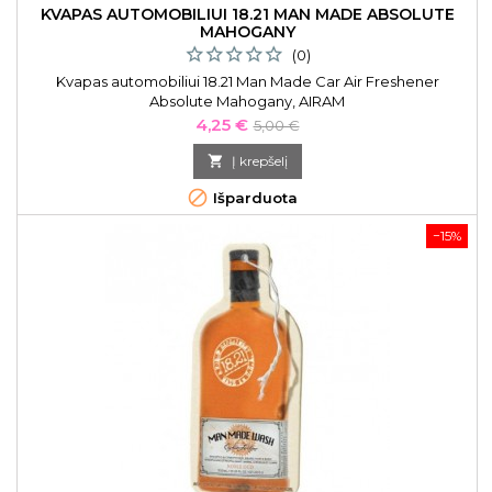
KVAPAS AUTOMOBILIUI 18.21 MAN MADE ABSOLUTE
MAHOGANY
(0)
Kvapas automobiliui 18.21 Man Made Car Air Freshener
Absolute Mahogany, AIRAM
Kaina
Bazinė
4,25 €
5,00 €
kaina

Į krepšelį

Išparduota
−15%