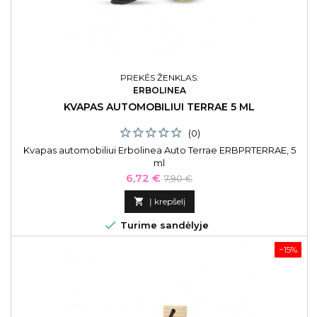
PREKĖS ŽENKLAS:
ERBOLINEA
KVAPAS AUTOMOBILIUI TERRAE 5 ML
(0)
Kvapas automobiliui Erbolinea Auto Terrae ERBPRTERRAE, 5
ml
Kaina
Bazinė
6,72 €
7,90 €
kaina

Į krepšelį

Turime sandėlyje
−15%