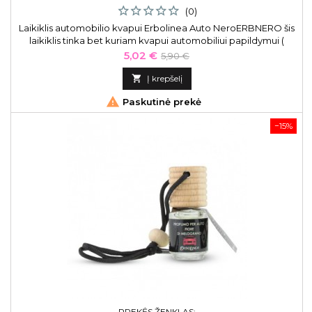
(0)
Laikiklis automobilio kvapui Erbolinea Auto NeroERBNERO šis
laikiklis tinka bet kuriam kvapui automobiliui papildymui (
„Amber“, „Flower“, „Fresh“ ir „Oud“).
Kaina
Bazinė
5,02 €
5,90 €
kaina

Į krepšelį

Paskutinė prekė
−15%
PREKĖS ŽENKLAS: