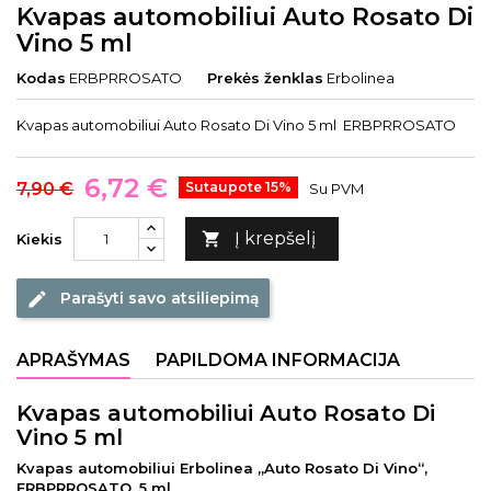
Kvapas automobiliui Auto Rosato Di
Vino 5 ml
Kodas
ERBPRROSATO
Prekės ženklas
Erbolinea
Kvapas automobiliui Auto Rosato Di Vino 5 ml ERBPRROSATO
6,72 €
7,90 €
Sutaupote 15%
Su PVM
Į krepšelį

Kiekis
Parašyti savo atsiliepimą
edit
APRAŠYMAS
PAPILDOMA INFORMACIJA
Kvapas automobiliui Auto Rosato Di
Vino 5 ml
Kvapas automobiliui Erbolinea „Auto Rosato Di Vino“,
ERBPRROSATO, 5 ml