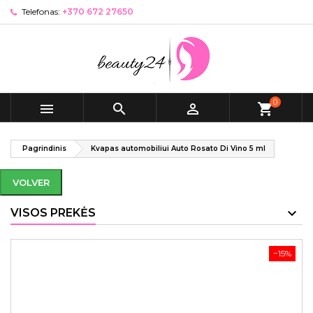
Telefonas:
+370 672 27650
0



shopping_cart
Pagrindinis
Kvapas automobiliui Auto Rosato Di Vino 5 ml
VOLVER
VISOS PREKĖS
−15%