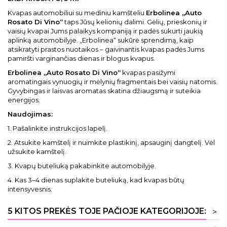
Kvapas automobiliui su mediniu kamšteliu
Erbolinea „Auto
Rosato Di Vino“
taps Jūsų kelionių dalimi. Gėlių, prieskonių ir
vaisių kvapai Jums palaikys kompaniją ir padės sukurti jaukią
aplinką automobilyje. „Erbolinea“ sukūrė sprendimą, kaip
atsikratyti prastos nuotaikos – gaivinantis kvapas padės Jums
pamiršti varginančias dienas ir blogus kvapus.
Erbolinea „Auto Rosato Di Vino“
kvapas pasižymi
aromatingais vynuogių ir mėlynių fragmentais bei vaisių natomis.
Gyvybingas ir laisvas aromatas skatina džiaugsmą ir suteikia
energijos.
Naudojimas:
1. Pašalinkite instrukcijos lapelį.
2. Atsukite kamštelį ir nuimkite plastikinį, apsauginį dangtelį. Vėl
užsukite kamštelį.
3. Kvapų buteliuką pakabinkite automobilyje.
4. Kas 3–4 dienas suplakite buteliuką, kad kvapas būtų
intensyvesnis.
5 KITOS PREKĖS TOJE PAČIOJE KATEGORIJOJE:
>