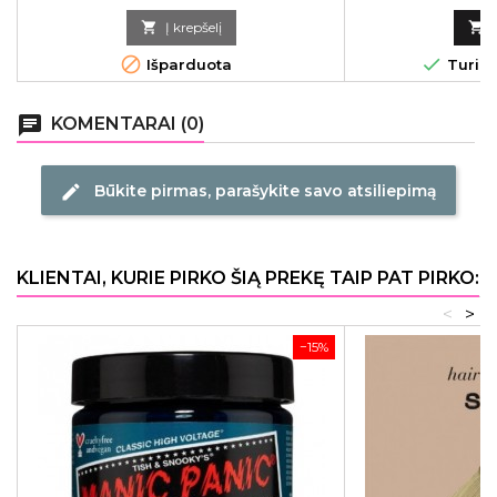
SMC, 0,
kaina

Į krepšelį



Išparduota
Turime
chat
KOMENTARAI (0)
Būkite pirmas, parašykite savo atsiliepimą
edit
KLIENTAI, KURIE PIRKO ŠIĄ PREKĘ TAIP PAT PIRKO:
<
>
−15%