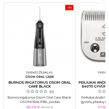
<
−5%
PREKĖS ŽENKLAS:
PREKĖS
OSOM ORAL CARE
A
BURNOS IRIGATORIUS OSOM ORAL
PEILIUKAI ANDIS
CARE BLACK
64075 GYVŪNŲ
MAŠ
(0)
Burnos irigatorius Osom Oral Care Black
Peiliukai Andis U
OSOMORAL131BL, juodas
gyvūnų plaukų ki
AGC, AGP, AGRC, A
Kaina
Bazinė
Kaina
56,05 €
37,80
59,00 €