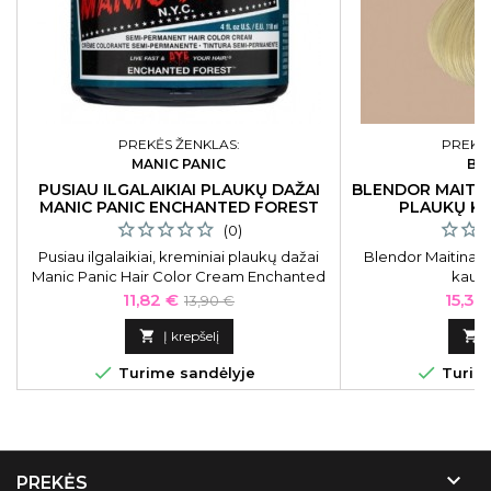
PREKĖS ŽENKLAS:
PREKĖS
MANIC PANIC
BL
PUSIAU ILGALAIKIAI PLAUKŲ DAŽAI
BLENDOR MAITI
MANIC PANIC ENCHANTED FOREST
PLAUKŲ KA
118 ML
(0)
Pusiau ilgalaikiai, kreminiai plaukų dažai
Blendor Maitinanč
Manic Panic Hair Color Cream Enchanted
kaukė
Forest MEU11009, 118 ml
Kaina
Bazinė
Kaina
11,82 €
15,30
13,90 €
kaina

Į krepšelį



Turime sandėlyje
Turime

PREKĖS