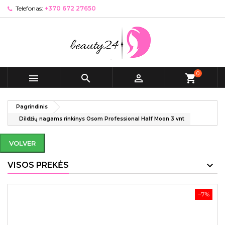
Telefonas:
+370 672 27650
0



shopping_cart
Pagrindinis
Dildžių nagams rinkinys Osom Professional Half Moon 3 vnt
VOLVER
VISOS PREKĖS
−7%