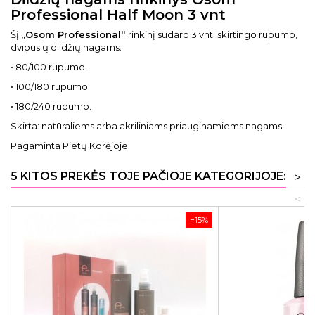
Professional Half Moon 3 vnt
Šį
„Osom Professional“
rinkinį sudaro 3 vnt. skirtingo rupumo,
dvipusių dildžių nagams:
• 80/100 rupumo.
• 100/180 rupumo.
• 180/240 rupumo.
Skirta: natūraliems arba akriliniams priauginamiems nagams.
Pagaminta Pietų Korėjoje.
5 KITOS PREKĖS TOJE PAČIOJE KATEGORIJOJE:
>
<
−15%