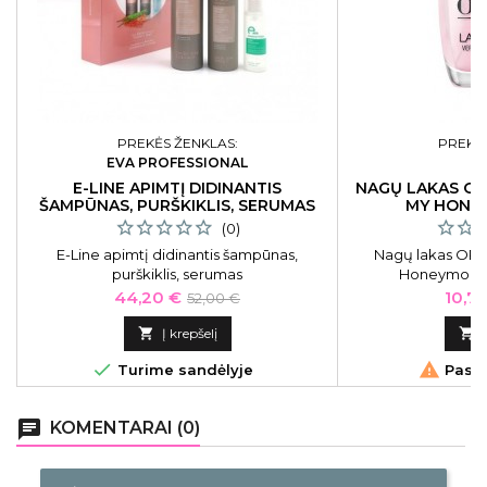
PREKĖS ŽENKLAS:
PREKĖS
EVA PROFESSIONAL
E-LINE APIMTĮ DIDINANTIS
NAGŲ LAKAS OP
ŠAMPŪNAS, PURŠKIKLIS, SERUMAS
MY HONE
RINKINYS
(0)
E-Line apimtį didinantis šampūnas,
Nagų lakas OPI 
purškiklis, serumas
Honeymoon,
Kaina
Bazinė
Kain
44,20 €
10,71
52,00 €
kaina

Į krepšelį



Turime sandėlyje
Pasku
chat
KOMENTARAI (0)