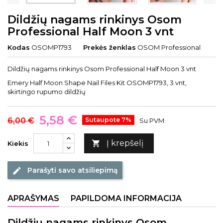
Dildžių nagams rinkinys Osom
Professional Half Moon 3 vnt
Kodas
OSOMP1793
Prekės ženklas
OSOM Professional
Dildžių nagams rinkinys Osom Professional Half Moon 3 vnt
Emery Half Moon Shape Nail Files Kit OSOMP1793, 3 vnt,
skirtingo rupumo dildžių
5,58 €
6,00 €
Sutaupote 7%
Su PVM
Į krepšelį

Kiekis
Parašyti savo atsiliepimą
edit
APRAŠYMAS
PAPILDOMA INFORMACIJA
Dildžių nagams rinkinys Osom