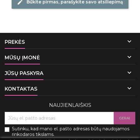
Būkite pirmas, parašykite savo atsiliepimą
edit

PREKĖS

MŪSŲ ĮMONĖ

JŪSŲ PASKYRA

KONTAKTAS
NAUJIENLAIŠKIS
Sutinku, kad mano el. pašto adresas būtų naudojamos
rinkodaros tikslams.