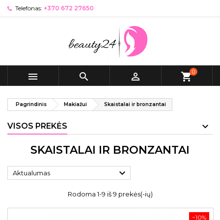
Telefonas:
+370 672 27650
0



shopping_cart
Pagrindinis
Makiažui
Skaistalai ir bronzantai
VISOS PREKĖS
SKAISTALAI IR BRONZANTAI

Aktualumas
Rodoma 1-9 iš 9 prekės(-ių)
−10%