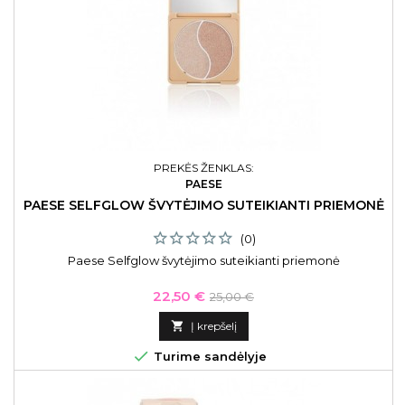
PREKĖS ŽENKLAS:
PAESE
PAESE SELFGLOW ŠVYTĖJIMO SUTEIKIANTI PRIEMONĖ
(0)
Paese Selfglow švytėjimo suteikianti priemonė
Kaina
Bazinė
22,50 €
25,00 €
kaina

Į krepšelį

Turime sandėlyje