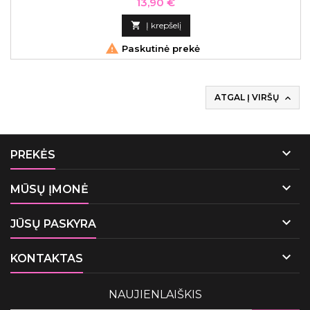
Kaina
13,90 €

Į krepšelį

Paskutinė prekė
ATGAL Į VIRŠŲ


PREKĖS

MŪSŲ ĮMONĖ

JŪSŲ PASKYRA

KONTAKTAS
NAUJIENLAIŠKIS