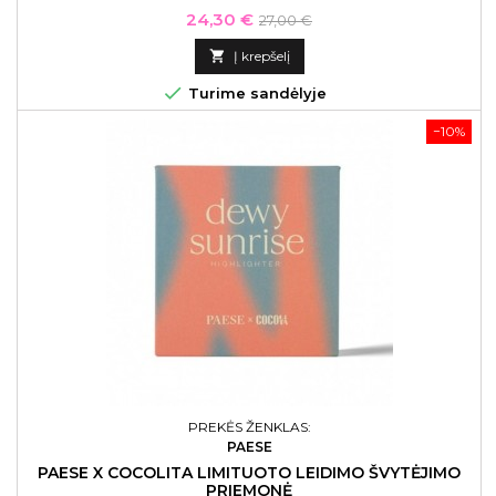
Kaina
Bazinė
24,30 €
27,00 €
kaina

Į krepšelį

Turime sandėlyje
−10%
PREKĖS ŽENKLAS:
PAESE
PAESE X COCOLITA LIMITUOTO LEIDIMO ŠVYTĖJIMO
PRIEMONĖ