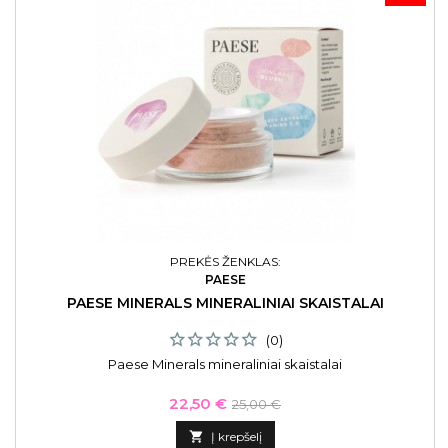
PREKĖS ŽENKLAS:
PAESE
PAESE MINERALS MINERALINIAI SKAISTALAI
(0)
Paese Minerals mineraliniai skaistalai
Kaina
Bazinė
22,50 €
25,00 €
kaina

Į krepšelį