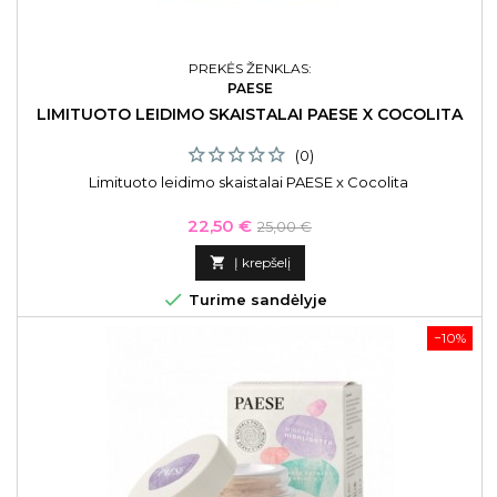
PREKĖS ŽENKLAS:
PAESE
LIMITUOTO LEIDIMO SKAISTALAI PAESE X COCOLITA
(0)
Limituoto leidimo skaistalai PAESE x Cocolita
Kaina
Bazinė
22,50 €
25,00 €
kaina

Į krepšelį

Turime sandėlyje
−10%