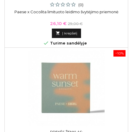
(0)
Paese x Cocolita limituoto leidimo švytėjimo priemonė
Kaina
Bazinė
26,10 €
29,00 €
kaina

Į krepšelį

Turime sandėlyje
−10%
PREKĖS ŽENKLAS: