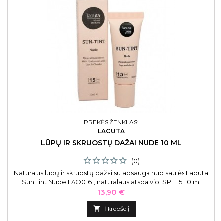
PREKĖS ŽENKLAS:
LAOUTA
LŪPŲ IR SKRUOSTŲ DAŽAI NUDE 10 ML
(0)
Natūralūs lūpų ir skruostų dažai su apsauga nuo saulės Laouta
Sun Tint Nude LAO0161, natūralaus atspalvio, SPF 15, 10 ml
Kaina
13,90 €

Į krepšelį