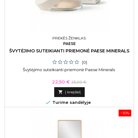
PREKĖS ŽENKLAS:
PAESE
ŠVYTĖJIMO SUTEIKIANTI PRIEMONĖ PAESE MINERALS
(0)
Švytėjimo suteikianti priemonė Paese Minerals
Kaina
Bazinė
22,50 €
25,00 €
kaina

Į krepšelį

Turime sandėlyje
−10%