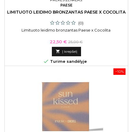
PAESE
LIMITUOTO LEIDIMO BRONZANTAS PAESE X COCOLITA
(0)
Limituoto leidimo bronzantas Paese x Cocolita
Kaina
Bazinė
22,50 €
25,00 €
kaina

Į krepšelį

Turime sandėlyje
−10%