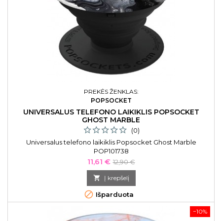
PREKĖS ŽENKLAS:
POPSOCKET
UNIVERSALUS TELEFONO LAIKIKLIS POPSOCKET
GHOST MARBLE
(0)
Universalus telefono laikiklis Popsocket Ghost Marble
POP101738
Kaina
Bazinė
11,61 €
12,90 €
kaina

Į krepšelį

Išparduota
−10%