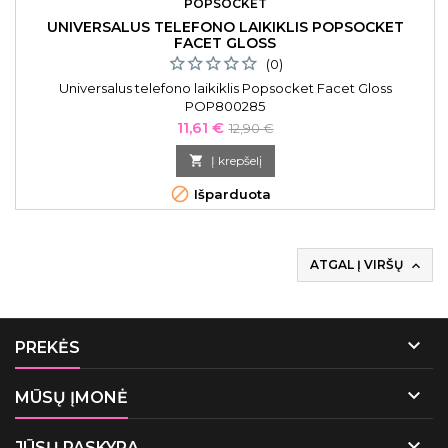
POPSOCKET
UNIVERSALUS TELEFONO LAIKIKLIS POPSOCKET
FACET GLOSS
(0)
Universalus telefono laikiklis Popsocket Facet Gloss
POP800285
Kaina
Bazinė
11,61 €
12,90 €
kaina

Į krepšelį

Išparduota
ATGAL Į VIRŠŲ


PREKĖS

MŪSŲ ĮMONĖ

JŪSŲ PASKYRA