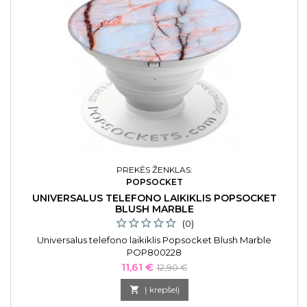
PREKĖS ŽENKLAS:
POPSOCKET
UNIVERSALUS TELEFONO LAIKIKLIS POPSOCKET
BLUSH MARBLE
(0)
Universalus telefono laikiklis Popsocket Blush Marble
POP800228
Kaina
Bazinė
11,61 €
12,90 €
kaina

Į krepšelį