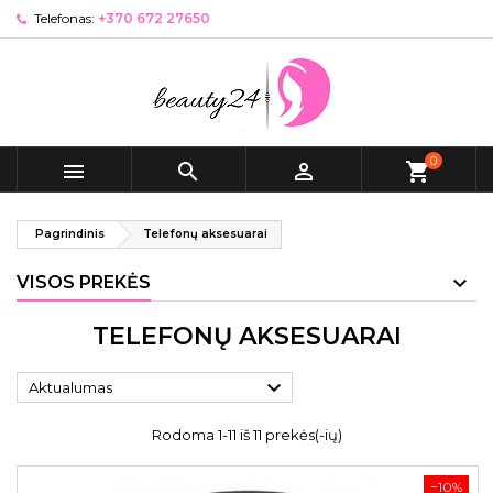
Telefonas:
+370 672 27650
0



shopping_cart
Pagrindinis
Telefonų aksesuarai
VISOS PREKĖS
TELEFONŲ AKSESUARAI

Aktualumas
Rodoma 1-11 iš 11 prekės(-ių)
−10%