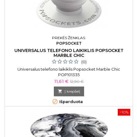
PREKĖS ŽENKLAS:
POPSOCKET
UNIVERSALUS TELEFONO LAIKIKLIS POPSOCKET
MARBLE CHIC
(0)
Universalus telefono laikiklis Popsocket Marble Chic
POP101335
Kaina
Bazinė
11,61 €
12,90 €
kaina

Į krepšelį

Išparduota
−10%