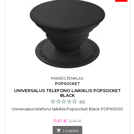
PREKĖS ŽENKLAS:
POPSOCKET
UNIVERSALUS TELEFONO LAIKIKLIS POPSOCKET
BLACK
(0)
Universalus telefono laikiklis Popsocket Black POP101000
Kaina
Bazinė
11,61 €
12,90 €
kaina

Į krepšelį