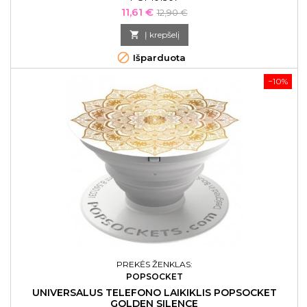
Kaina
Bazinė
11,61 €
12,90 €
kaina

Į krepšelį

Išparduota
−10%
PREKĖS ŽENKLAS:
POPSOCKET
UNIVERSALUS TELEFONO LAIKIKLIS POPSOCKET
GOLDEN SILENCE