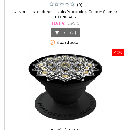
(0)
Universalus telefono laikiklis Popsocket Golden Silence
POP101466
Kaina
Bazinė
11,61 €
12,90 €
kaina

Į krepšelį

Išparduota
−10%
PREKĖS ŽENKLAS: