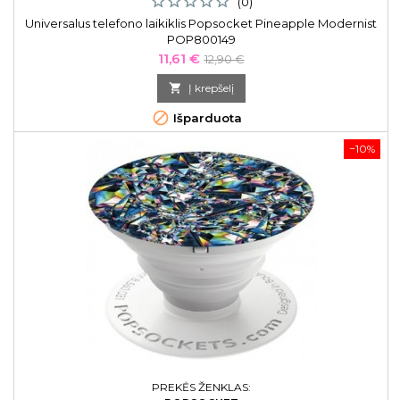
(0)
Universalus telefono laikiklis Popsocket Pineapple Modernist
POP800149
Kaina
Bazinė
11,61 €
12,90 €
kaina

Į krepšelį

Išparduota
−10%
PREKĖS ŽENKLAS: