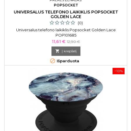
POPSOCKET
UNIVERSALUS TELEFONO LAIKIKLIS POPSOCKET
GOLDEN LACE
(0)
Universalus telefono laikiklis Popsocket Golden Lace
POP101685
Kaina
Bazinė
11,61 €
12,90 €
kaina

Į krepšelį

Išparduota
−10%