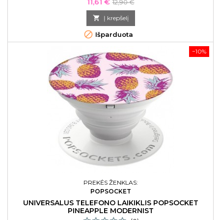
Kaina
Bazinė
11,61 €
12,90 €
kaina

Į krepšelį

Išparduota
−10%
PREKĖS ŽENKLAS:
POPSOCKET
UNIVERSALUS TELEFONO LAIKIKLIS POPSOCKET
PINEAPPLE MODERNIST