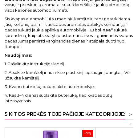
vaisių ir prieskonių aromatai, sukurdami šiltą ir jaukią atmosferą
visos kelionės automobiliu metu.
Šis kvapas automobiliui su mediniu kamšteliu taps neatskiriama
jūsų kelionių dalimi. Nuostabus aromatas palaikys kompaniją ir
padės sukurti jaukią aplinką automobilyje.
„Erbolinea“
sukūrė
sprendimą, kaip atsikratyti prastos nuotaikos – gaivinantis kvapas
padės Jums pamiršti varginančias dienas ir atsipalaiduoti nuo
įtampos.
Naudojimas:
1. Pašalinkite instrukcijos lapelį.
2. Atsukite kamštelį ir nuimkite plastikinį, apsauginį dangtelį. Vėl
užsukite kamštelį.
3. Kvapų buteliuką pakabinkite automobilyje.
4. Kas 3–4 dienas suplakite buteliuką, kad kvapas būtų
intensyvesnis.
5 KITOS PREKĖS TOJE PAČIOJE KATEGORIJOJE:
>
<
−7%