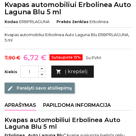
Kvapas automobiliui Erbolinea Auto
Laguna Blu 5 ml
Kodas
ERBPRLAGUNA
Prekės ženklas
Erbolinea
Kvapas automobiliui Erbolinea Auto Laguna Blu ERBPRLAGUNA,
5 ml
6,72 €
7,90 €
Sutaupote 15%
Su PVM
Į krepšelį

Kiekis
Parašyti savo atsiliepimą
edit
APRAŠYMAS
PAPILDOMA INFORMACIJA
Kvapas automobiliui Erbolinea Auto
Laguna Blu 5 ml
Erbolinea „Auto Laguna Blu“
kvape susijungia švelnūs gėlių,