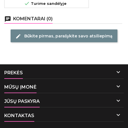

Turime sandėlyje
chat
KOMENTARAI (0)
Būkite pirmas, parašykite savo atsiliepimą
edit

PREKĖS

MŪSŲ ĮMONĖ

JŪSŲ PASKYRA

KONTAKTAS