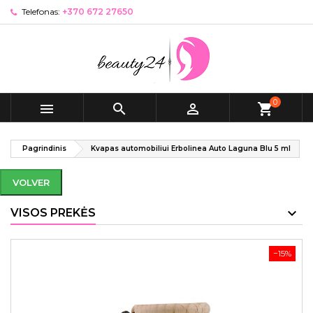
Telefonas:
+370 672 27650
0



shopping_cart
Pagrindinis
Kvapas automobiliui Erbolinea Auto Laguna Blu 5 ml
VOLVER
VISOS PREKĖS
−15%