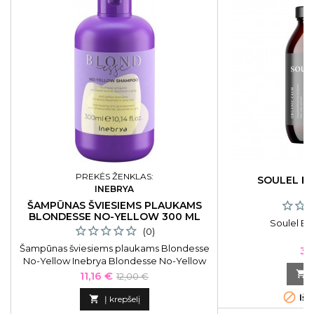
PREKĖS ŽENKLAS:
SOULEL E
INEBRYA
ŠAMPŪNAS ŠVIESIEMS PLAUKAMS
BLONDESSE NO-YELLOW 300 ML
Soulel E
(0)
Šampūnas šviesiems plaukams Blondesse
Ka
34
No-Yellow Inebrya Blondesse No-Yellow
Shampoo ICE26235, 300 ml. Skirtas
Kaina
Bazinė

11,16 €
12,00 €
šviesiems plaukams, praturtintas ypatingai
kaina

Išp
dideliu kiekiu violetinio pigmento.

Į krepšelį