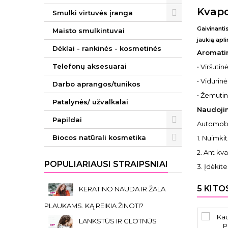
Kvapo
Smulki virtuvės įranga
Gaivinanti
Maisto smulkintuvai
jaukią apl
Dėklai - rankinės - kosmetinės
Aromatin
Telefonų aksesuarai
• Viršutinė
• Vidurinė
Darbo aprangos/tunikos
• Žemuti
Patalynės/ užvalkalai
Naudoji
Papildai
Automobil
Biocos natūrali kosmetika
1. Nuimkit
2. Ant kva
POPULIARIAUSI STRAIPSNIAI
3. Įdėkit
5 KITO
KERATINO NAUDA IR ŽALA
PLAUKAMS. KĄ REIKIA ŽINOTI?
LANKSTŪS IR GLOTNŪS