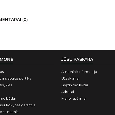
ENTARAI (0)
ĮMONĖ
JŪSŲ PASKYRA
mas
Asmeninė informacija
 ir slapukų politika
Užsakymai
aisyklės
Grąžinimo kvitai
Adresai
ymo būdai
Mano įspėjimai
s ir kokybės garantija
te su mumis