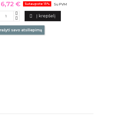
6,72 €
Sutaupote 15%
Su PVM

Į krepšelį
rašyti savo atsiliepimą