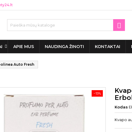
y24.lt

AI
APIE MUS
NAUDINGA ŽINOTI
KONTAKTAI
olinea Auto Fresh
Kvap
−15%
Erbo
Kodas
E
Kvapo au