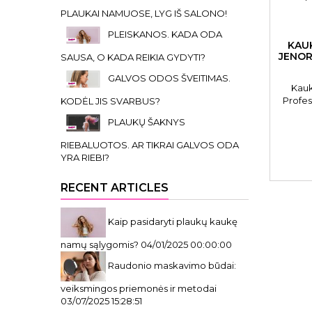
PLAUKAI NAMUOSE, LYG IŠ SALONO!
PLEISKANOS. KADA ODA
KAU
JENOR
SAUSA, O KADA REIKIA GYDYTI?
GALVOS ODOS ŠVEITIMAS.
Kauk
Profes
KODĖL JIS SVARBUS?
PLAUKŲ ŠAKNYS
RIEBALUOTOS. AR TIKRAI GALVOS ODA
YRA RIEBI?
RECENT ARTICLES
Kaip pasidaryti plaukų kaukę
namų sąlygomis?
04/01/2025 00:00:00
Raudonio maskavimo būdai:
veiksmingos priemonės ir metodai
03/07/2025 15:28:51