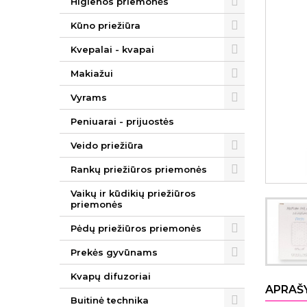
Higienos priemonės
Kūno priežiūra
Kvepalai - kvapai
Makiažui
Vyrams
Peniuarai - prijuostės
Veido priežiūra
Rankų priežiūros priemonės
Vaikų ir kūdikių priežiūros
priemonės
Pėdų priežiūros priemonės
Prekės gyvūnams
Kvapų difuzoriai
APRAŠ
Buitinė technika