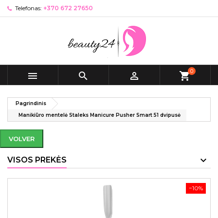
Telefonas:
+370 672 27650
0



shopping_cart
Pagrindinis
Manikiūro mentelė Staleks Manicure Pusher Smart 51 dvipusė
VOLVER
VISOS PREKĖS
−10%