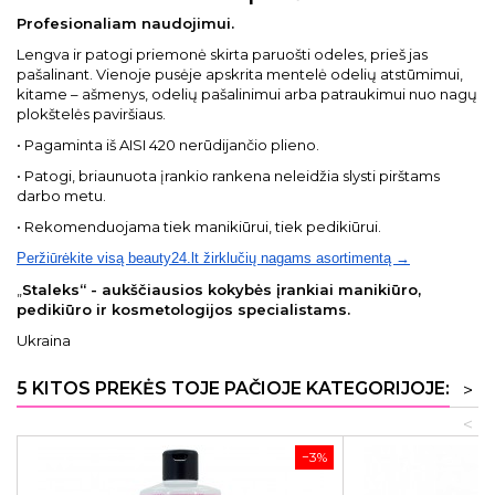
Profesionaliam naudojimui.
Lengva ir patogi priemonė skirta paruošti odeles, prieš jas
pašalinant. Vienoje pusėje apskrita mentelė odelių atstūmimui,
kitame – ašmenys, odelių pašalinimui arba patraukimui nuo nagų
plokštelės paviršiaus.
• Pagaminta iš AISI 420 nerūdijančio plieno.
• Patogi, briaunuota įrankio rankena neleidžia slysti pirštams
darbo metu.
• Rekomenduojama tiek manikiūrui, tiek pedikiūrui.
Peržiūrėkite visą beauty24.lt žirklučių nagams asortimentą →
„
Staleks“ - aukščiausios kokybės įrankiai manikiūro,
pedikiūro ir kosmetologijos specialistams.
Ukraina
5 KITOS PREKĖS TOJE PAČIOJE KATEGORIJOJE:
>
<
−3%