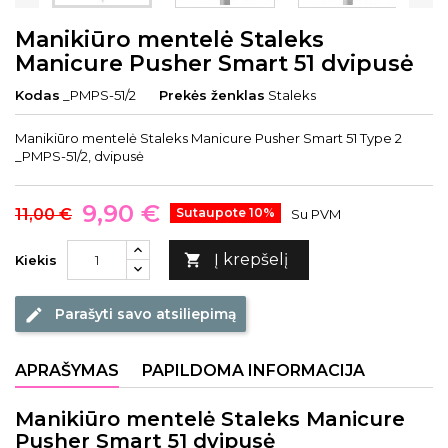
Manikiūro mentelė Staleks
Manicure Pusher Smart 51 dvipusė
Kodas
_PMPS-51/2
Prekės ženklas
Staleks
Manikiūro mentelė Staleks Manicure Pusher Smart 51 Type 2
_PMPS-51/2, dvipusė
9,90 €
11,00 €
Sutaupote 10%
Su PVM
Į krepšelį

Kiekis
Parašyti savo atsiliepimą
edit
APRAŠYMAS
PAPILDOMA INFORMACIJA
Manikiūro mentelė Staleks Manicure
Pusher Smart 51 dvipusė