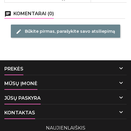
chat
KOMENTARAI (0)
Būkite pirmas, parašykite savo atsiliepimą
edit

PREKĖS

MŪSŲ ĮMONĖ

JŪSŲ PASKYRA

KONTAKTAS
NAUJIENLAIŠKIS