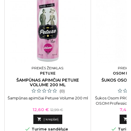
PREKĖS ŽENKLAS:
PREKĖS
PETUXE
OSOM PR
ŠAMPŪNAS APIMČIAI PETUXE
ŠUKOS OSOM
VOLUME 200 ML
(0)
Šampūnas apimčiai Petuxe Volume 200 ml
Šukos Osom PRO-12
OSOM Professiona
OSOMPRO12BLK
Kaina
Bazinė
Kain
12,60 €
7,44
12,99 €
kaina

Į krepšelį



Turime sandėlyje
Turime